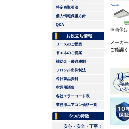
特定商取引法
個人情報保護方針
Q&A
※画像は
お役立ち情報
メーカー
リースのご提案
ご確認く
省エネのご提案
補助金・優遇税制
フロン排出抑制法
各社製品資料
空調用語集
各社エラーコード表
業務用エアコン価格一覧
6つの特徴
安心・安全・丁寧！