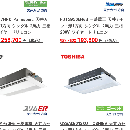
D7HNC Panasonic 天井カ
FDTSV506H6S 三菱重工 天井カセ
1方向 シングル 2馬力 三相
ット形1方向 シングル 2馬力 三相
 ワイヤードリモコン
200V ワイヤードリモコン
258,700
193,800
格
円（税込）
特別価格
円（税込）
RMP50F6 三菱電機 天井カセ
GSSA05013XU TOSHIBA 天井カセ