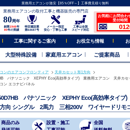
業務用エアコンが激安【85％OFF～】工事費見積り無料
業務用エアコンの取付工事と機器販売の専門店
お気軽にお問合わ
80
受付時間 平
周年
012
創業
1946
年
特定建設業
メーカー指定
工事は全国
80
年の実績
第64687号
安心・丁寧な工事
スピード対応
工事に関するご案内
お役立ち情報
お
大型特殊設備
家庭用エアコン
ご提案商品
コンのエアコンフロンティア
天井カセット形1方向
D7HB パナソニック XEPHY Eco(高効率タイプ) 業務用エアコン 天井カセ
コン エコナビパネル
P50D7HB パナソニック XEPHY Eco(高効率タ
1方向 シングル 2馬力 三相200V ワイヤードリ
商品のみ
設置・施工
全国
発送可能
工事可能
送料無料