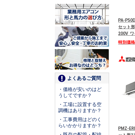
PA-P50
セット形
200V
特別価
よくあるご質問
・価格が安いのはど
うしてですか？
・工場に設置する空
調機はありますか？
・工事費用はどのく
らいかかりますか？
PMZ-E
・既存の配管・配線