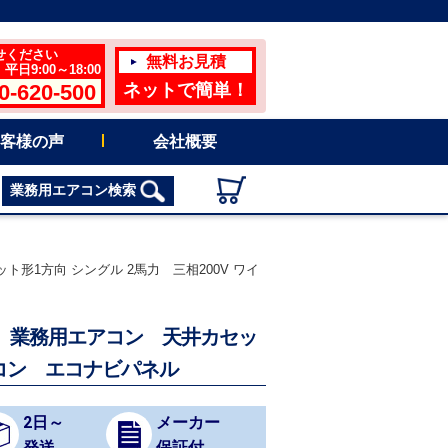
せください
無料お見積
日9:00～18:00
0-620-500
ネットで簡単！
客様の声
会社概要
業務用エアコン検索
ット形1方向 シングル 2馬力 三相200V ワイ
イプ) 業務用エアコン 天井カセッ
モコン エコナビパネル
2日～
メーカー
発送
保証付