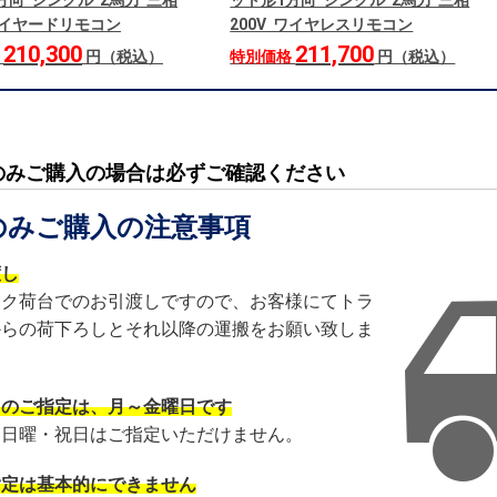
方向 シングル 2馬力 三相
ット形1方向 シングル 2馬力 三相
 ワイヤードリモコン
200V ワイヤレスリモコン
210,300
211,700
格
円（税込）
特別価格
円（税込）
のみご購入の場合は必ずご確認ください
のみご購入の注意事項
渡し
ック荷台でのお引渡しですので、お客様にてトラ
からの荷下ろしとそれ以降の運搬をお願い致しま
日のご指定は、月～金曜日です
・日曜・祝日はご指定いただけません。
指定は基本的にできません