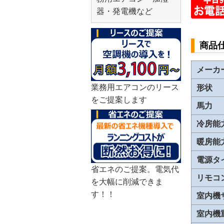
器・発電機など
商品
メーカ
業務用エアコンのリース
形状
をご提案します
馬力
冷房能
暖房能
電源タ
省エネのご提案。電気代
リモコ
を大幅に削減できま
す！！
室内機
室内機