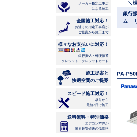
＼
メーカー指定工事店
による施工
銀行
全国施工対応！
ム 
お近くの指定工事店が
ご提案から施工まで
様々なお支払いに対応！
銀行振込・郵便振替
クレジット・クレジットカード
施工提案と
PA-P
快適空間のご提案
スピード施工対応！
承りから
最短2日で施工
送料無料・特別価格
エアコン本体が
業界最安値級の低価格