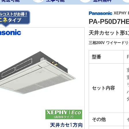
XEPHY
PA-P50D7
天井カセット形1
三相200V ワイヤード
型番
セット内容
その他