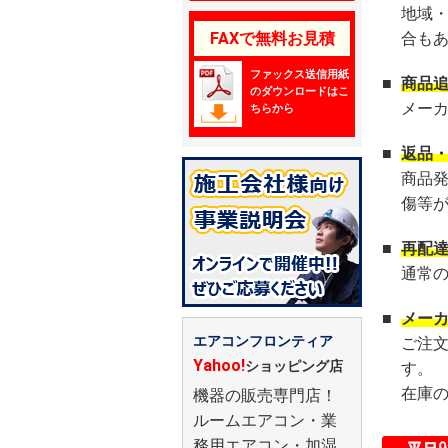
地域
FAXで無料お見積
合も
ファックス送信用紙
■
商品
のダウンロードはこ
メー
ちらから
■
返品
商品
傷等
■
再配
通常
■
メー
エアコンフロンティア
ご注
Yahoo!
ショッピング店
す。
在庫
機器の販売専門店！
ルームエアコン・業
務用エアコン・加湿