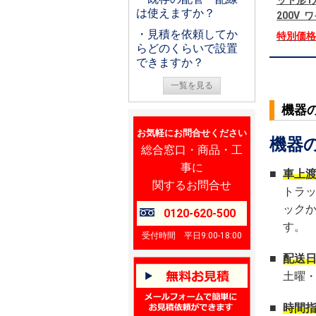
ット形1
は使えますか？
200V
・見積を依頼してか
特別価
らどのくらいで設置
できますか？
一覧を見る
機器
お気軽にお問合せください
機器
総合窓口・商品・工
事に
■
車上
関するお問合せ
トラ
ック
0120-620-500
す。
受付時間 平日9:00-18:00
■
配送
土曜
■
時間