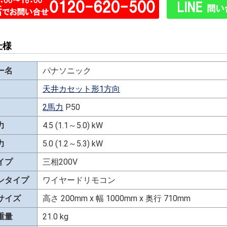
仕様
ー名
パナソニック
天井カセット形1方向
2馬力
P50
力
4.5 (1.1～5.0) kW
力
5.0 (1.2～5.3) kW
イプ
三相200V
ンタイプ
ワイヤードリモコン
サイズ
高さ 200mm x 幅 1000mm x 奥行 710mm
重量
21.0 kg