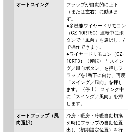
オートスイング
フラップが自動的に上下
（または左右）に動きま
す。
●多機能ワイヤードリモコン
（CZ-10RT5C）運転中にボ
タンで「風向」を選択し、/
で操作できます。
●ワイヤードリモコン（CZ-
10RT3）〈運転〉「 スイン
グ／風向ボタン」を押しフ
ラップを1番下に向け、再度
「スイング／風向」を押し
ます。〈停止〉 スイング中
に「スイング／風向」を押
します。
オートフラップ（風
冷房・暖房・冷暖自動切換
向選択）
え時にフラップの自動位置
出し（初期設定位置）を行