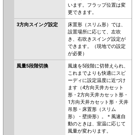
います。フラップ位置は変
更できます。
3方向スイング設定
床置形（スリム形）では、
設置場所に応じて、左吹
き、右吹きスイング設定が
できます。（現地での設定
が必要）
風量5段階切換
風速を5段階に切替えられ、
これまでよりも快適にスピ
ーディに設定温度に近づけ
ます（4方向天井カセット
形・2方向天井カセット形・
1方向天井カセット形・天井
吊形・床置形（スリム
形）・壁掛形）。＊風速自
動のときは、室温に応じて
風量が変わります。