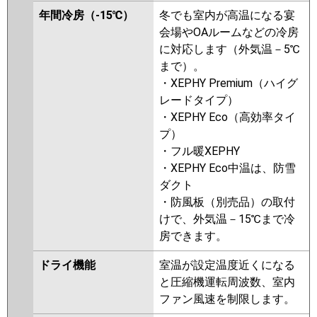
年間冷房（-15℃）
冬でも室内が高温になる宴
会場やOAルームなどの冷房
に対応します（外気温－5℃
まで）。
・XEPHY Premium（ハイグ
レードタイプ）
・XEPHY Eco（高効率タイ
プ）
・フル暖XEPHY
・XEPHY Eco中温は、防雪
ダクト
・防風板（別売品）の取付
けで、外気温－15℃まで冷
房できます。
ドライ機能
室温が設定温度近くになる
と圧縮機運転周波数、室内
ファン風速を制限します。