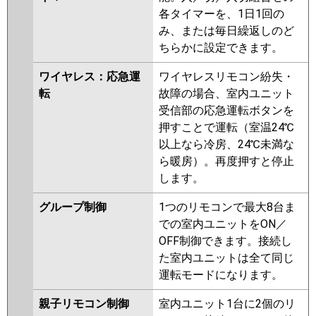
各タイマーを、1日1回の
み、または毎日繰返しのど
ちらかに設定できます。
ワイヤレス：応急運
ワイヤレスリモコン紛失・
転
故障の場合、室内ユニット
受信部の応急運転ボタンを
押すことで運転（室温24℃
以上なら冷房、24℃未満な
ら暖房）。再度押すと停止
します。
グループ制御
1つのリモコンで最大8台ま
での室内ユニットをON／
OFF制御できます。接続し
た室内ユニットは全て同じ
運転モードになります。
親子リモコン制御
室内ユニット1台に2個のリ