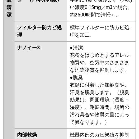
清
い濃度0.15mg／m3の場合、
潔
約2500時間で清掃）。
フィルター防カビ処
標準フィルターに防カビ処
理
理を加工。
ナノイーX
●清潔
花粉をはじめとするアレル
物質や、空気中のさまざま
な汚染物質を抑制します。
●脱臭
衣類に付着した加齢臭や、
汗臭を脱臭します。（脱臭
効果は、周囲環境（温度・
湿度）、運転時間、場所の
汚れ具合や物質の量によっ
て異なります。）
内部乾燥
機器内部のカビ繁殖を抑制