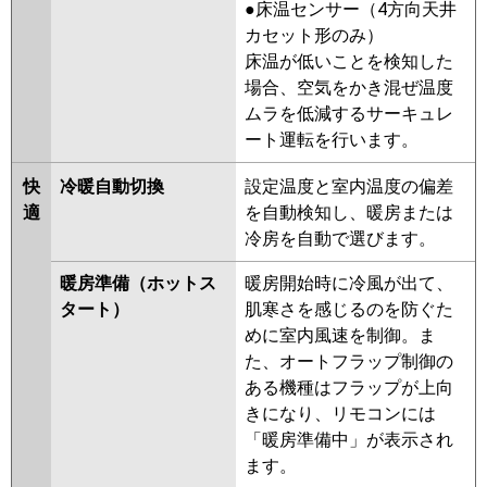
三菱重工
FDFV505HKA5SB
●床温センサー（4方向天井
FDFV505HKA5SA
FDFV505HK5SA
カセット形のみ）
FDFV505HK5S
床温が低いことを検知した
場合、空気をかき混ぜ温度
パナソニック
PA-P50B7SHB
PA-P50B7SH
PA-
ムラを低減するサーキュレ
P50B7SHN
PA-P50B6SCB
PA-
ート運転を行います。
P50B6SCNB
PA-P50B6SHB
PA-
P50B6SHNB
PA-P50B6SHA
PA-
快
冷暖自動切換
設定温度と室内温度の偏差
P50B6SHN1
PA-P50B6SHN
適
を自動検知し、暖房または
冷房を自動で選びます。
暖房準備（ホットス
暖房開始時に冷風が出て、
タート）
肌寒さを感じるのを防ぐた
めに室内風速を制御。ま
た、オートフラップ制御の
ある機種はフラップが上向
きになり、リモコンには
「暖房準備中」が表示され
ます。