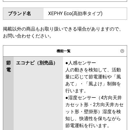
東芝
GFSA05013JBU
ダイキン
SZRV50BZV
SZRV50BYV
ブランド名
XEPHY Eco(高効率タイプ)
三菱電機
PSZ-ERMP50SK6
SZRV50BJV
SZRV50BFV
SZRV50BCV
日立
RPV-GP50RSHJ6
掲載以外の商品もお取り扱いできる場合がありますので、
東芝
RFSA05033JBU
RFSA05033JB
お問い合わせください。
三菱重工
FDFV506HK5SB
ALSA05057JB
AFSA05067JB
パナソニック
PA-P50B7SHNC
PA-P50B7SHC
機能一覧
三菱電機
PSZ-ERMP50SK5
PSZ-
ERMP50SK4
PSZ-ERMP50SK3
節
エコナビ（別売品）
●人感センサー
PSZ-ERMP50SK2
PSZ-
電
人の動きを検知して、活動
ERMP50SKZ
PSZ-ERMP50SKY
量に応じて節電運転や「風
PSZ-ERMP50SKV
PSZ-
あて」・「風よけ」制御を
ERMP50SKR
行います。
●湿度センサー（4方向天井
日立
RPV-GP50RSHJ5
RPV-
カセット形・2方向天井カセ
GP50RSHJ4
RPV-GP50RSHJ3
ット形・壁掛形）湿度を検
RPV-GP50RSHJ2
RPV-
知し、快適性を保ちながら
GP50RSHJ1
RPV-GP50RSHJ
節電運転を行います。