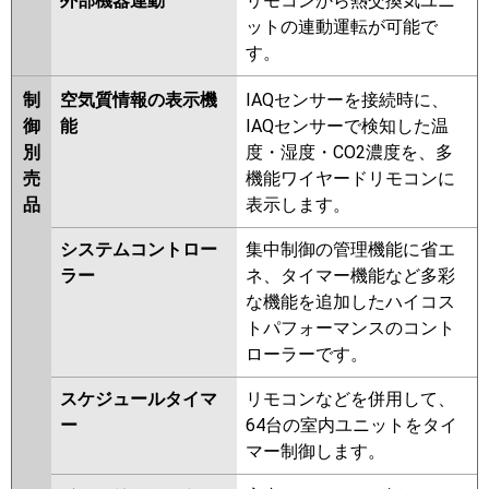
外部機器連動
リモコンから熱交換気ユニ
ットの連動運転が可能で
す。
制
空気質情報の表示機
IAQセンサーを接続時に、
御
能
IAQセンサーで検知した温
別
度・湿度・CO2濃度を、多
売
機能ワイヤードリモコンに
品
表示します。
システムコントロー
集中制御の管理機能に省エ
ラー
ネ、タイマー機能など多彩
な機能を追加したハイコス
トパフォーマンスのコント
ローラーです。
スケジュールタイマ
リモコンなどを併用して、
ー
64台の室内ユニットをタイ
マー制御します。