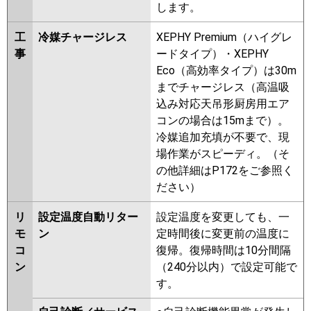
します。
工
冷媒チャージレス
XEPHY Premium（ハイグレ
事
ードタイプ）・XEPHY
Eco（高効率タイプ）は30m
までチャージレス（高温吸
込み対応天吊形厨房用エア
コンの場合は15mまで）。
冷媒追加充填が不要で、現
場作業がスピーディ。（そ
の他詳細はP172をご参照く
ださい）
リ
設定温度自動リター
設定温度を変更しても、一
モ
ン
定時間後に変更前の温度に
コ
復帰。復帰時間は10分間隔
ン
（240分以内）で設定可能で
す。