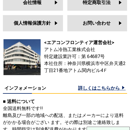
会社情報
特定商取引法
個人情報保護方針
お問い合わせ
<エアコンフロンティア運営会社>
アトム冷熱工業株式会社
特定建設業許可：第 64687号
本社住所：神奈川県横浜市中区弁天通2
丁目21番地アトム関内ビル4Ｆ
インフォメーション
詳しくはこちらから
■ 送料について
全国送料無料です!!
離島及び一部の地域への配送、またはメーカーにより送料
がかかる場合がござい ます。その際は別途ご連絡致しま
す。時間指定は別途配送費がかかります。