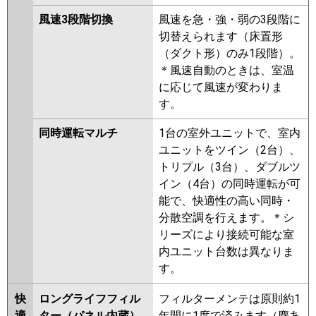
風速3段階切換
風速を急・強・弱の3段階に
切替えられます（床置形
（ダクト形）のみ1段階）。
＊風速自動のときは、室温
に応じて風速が変わりま
す。
同時運転マルチ
1台の室外ユニットで、室内
ユニットをツイン（2台）、
トリプル（3台）、ダブルツ
イン（4台）の同時運転が可
能で、快適性の高い同時・
分散空調を行えます。＊シ
リーズにより接続可能な室
内ユニット台数は異なりま
す。
快
ロングライフフィル
フィルターメンテは原則約1
適
ター（パネル内蔵）
年間に1度で済みます（塵あ