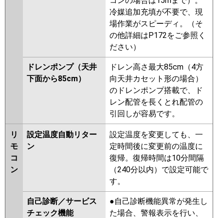
コンの場合は15mまで）。
冷媒追加充填が不要で、現
場作業がスピーディ。（そ
の他詳細はP172をご参照く
ださい）
ドレンポンプ（天井
ドレン高さ最大85cm（4方
下面から85cm）
向天井カセット形の場合）
のドレンポンプ搭載で、ド
レン配管を長くとれ配管の
引回しが容易です。
リ
設定温度自動リター
設定温度を変更しても、一
モ
ン
定時間後に変更前の温度に
コ
復帰。復帰時間は10分間隔
ン
（240分以内）で設定可能で
す。
自己診断／サービス
●自己診断機能異常が発生し
チェック機能
た場合、警報表示を行い、