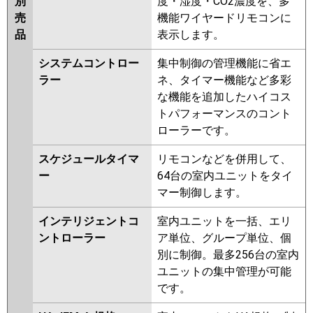
別
度・湿度・CO2濃度を、多
売
機能ワイヤードリモコンに
品
表示します。
システムコントロー
集中制御の管理機能に省エ
ラー
ネ、タイマー機能など多彩
な機能を追加したハイコス
トパフォーマンスのコント
ローラーです。
スケジュールタイマ
リモコンなどを併用して、
ー
64台の室内ユニットをタイ
マー制御します。
インテリジェントコ
室内ユニットを一括、エリ
ントローラー
ア単位、グループ単位、個
別に制御。最多256台の室内
ユニットの集中管理が可能
です。