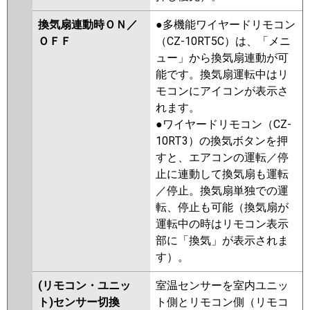
換気扇連動時ＯＮ／
●多機能ワイヤードリモコン
ＯＦＦ
（CZ-10RT5C）は、「メニ
ュー」から換気扇連動が可
能です。換気扇運転中はリ
モコンにアイコンが表示さ
れます。
●ワイヤードリモコン（CZ-
10RT3）の換気ボタンを押
すと、エアコンの運転／停
止に連動して換気扇も運転
／停止。換気扇単独での運
転、停止も可能（換気扇が
運転中の時はリモコン表示
部に「換気」が表示されま
す）。
(リモコン・ユニッ
室温センサーを室内ユニッ
ト)センサー切換
ト側とリモコン側（リモコ