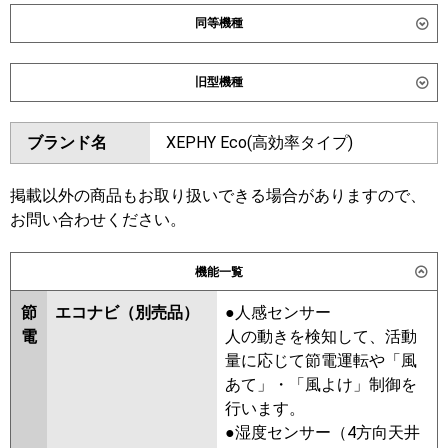
同等機種
ダイキン
SZRC45CNV
SZRC45CV
旧型機種
SZRUC45CV
ダイキン
SZRC45BYV
SZRC45BYNV
東芝
GUSA04513J1MUB
ブランド名
XEPHY Eco(高効率タイプ)
SZRUC45BYV
SZRC45BJNV
GUSA04513J1XU
SZRC45BJV
SZRJC45BJV
GUSA04513JP1XU
SZRJC45BFV
SZRC45BFV
掲載以外の商品もお取り扱いできる場合がありますので、
GUSA04513JP1MUB
SZRC45BFNV
SZRC45BCNV
お問い合わせください。
三菱電機
PLZ-ERMP45SHLE6
PLZ-
SZRC45BCV
ERMP45SHE6
PLZ-ERMP45SH6
機能一覧
東芝
GUSA04513JXU
GUSA04513JMUB
日立
RCI-GP45RSHJ12
GUSA04513JPMUB
節
エコナビ（別売品）
●人感センサー
GUSA04513JPXU
電
人の動きを検知して、活動
三菱重工
FDTV456HK6SA
FDTV456HK6SA-
RUSA04533JMUB
RUSA04533JXU
量に応じて節電運転や「風
airf
FDTV456HK6SA-osj
RUSA04533JMU
RUSA04533JM
あて」・「風よけ」制御を
FDTV456HK6SA-rak
RUSA04533JX
AUSA04577JX
行います。
AUSA04577JM
●湿度センサー（4方向天井
パナソニック
PA-P45U7SHNCX
PA-P45U7SHNC