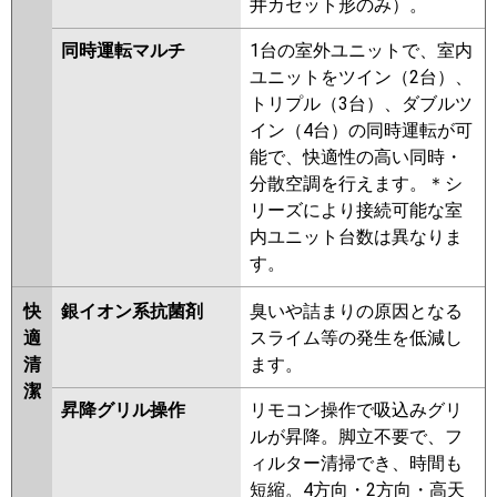
井カセット形のみ）。
同時運転マルチ
1台の室外ユニットで、室内
ユニットをツイン（2台）、
トリプル（3台）、ダブルツ
イン（4台）の同時運転が可
能で、快適性の高い同時・
分散空調を行えます。＊シ
リーズにより接続可能な室
内ユニット台数は異なりま
す。
快
銀イオン系抗菌剤
臭いや詰まりの原因となる
適
スライム等の発生を低減し
清
ます。
潔
昇降グリル操作
リモコン操作で吸込みグリ
ルが昇降。脚立不要で、フ
ィルター清掃でき、時間も
短縮。4方向・2方向・高天