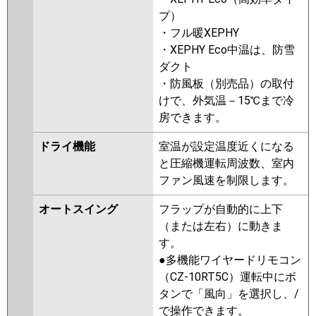
FDTV455HK5S
FDTV455HK5S-
プ）
rakuri-na
・フル暖XEPHY
・XEPHY Eco中温は、防雪
パナソニック
PA-P45U7SHNBX
PA-P45U7SHNB
ダクト
PA-P45U7SHN
PA-P45U7SH
PA-
・防風板（別売品）の取付
P45U6SCB
PA-P45U6SCNB
PA-
けで、外気温－15℃まで冷
P45U6SHB
PA-P45U6SHNB
PA-
房できます。
P45U6SH
PA-P45U6SHN
ドライ機能
室温が設定温度近くになる
と圧縮機運転周波数、室内
ファン風速を制限します。
オートスイング
フラップが自動的に上下
（または左右）に動きま
す。
●多機能ワイヤードリモコン
（CZ-10RT5C）運転中にボ
タンで「風向」を選択し、/
で操作できます。