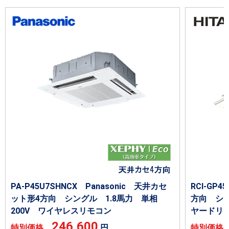
PA-P45U7SHNCX Panasonic 天井カセ
RCI-GP
ット形4方向 シングル 1.8馬力 単相
方向 シン
200V ワイヤレスリモコン
ヤードリ
246,600
特別価格
円
特別価