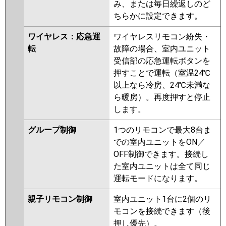
み、または毎日繰返しのど
ちらかに設定できます。
ワイヤレス：応急運
ワイヤレスリモコン紛失・
転
故障の場合、室内ユニット
受信部の応急運転ボタンを
押すことで運転（室温24℃
以上なら冷房、24℃未満な
ら暖房）。再度押すと停止
します。
グループ制御
1つのリモコンで最大8台ま
での室内ユニットをON／
OFF制御できます。接続し
た室内ユニットは全て同じ
運転モードになります。
親子リモコン制御
室内ユニット1台に2個のリ
モコンを接続できます（後
押し優先）。