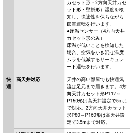
カセット形・2方向天井カセ
PA-P45U7SHC
三菱電機
PLZ-ERMP45SHLE5
PLZ-
ット形・壁掛形）湿度を検
ERMP45SH5
PLZ-ERMP45SHE5
知し、快適性を保ちながら
PLZ-ERMP45SHLE4
PLZ-
節電運転を行います。
ERMP45SH4
PLZ-ERMP45SHE4
●床温センサー（4方向天井
PLZ-ERMP45SHLE3
PLZ-
カセット形のみ）
ERMP45SHE3
PLZ-ERMP45SH3
床温が低いことを検知した
PLZ-ERMP45SH2
PLZ-
場合、空気をかき混ぜ温度
ERMP45SHLE2
PLZ-
ムラを低減するサーキュレ
ERMP45SHE2
PLZ-ERMP45SEEZ
ート運転を行います。
PLZ-ERMP45SEZ
PLZ-
ERMP45SELEZ
PLZ-ERMP45SEEY
快
高天井対応
天井の高い部屋でも快適気
PLZ-ERMP45SEY
PLZ-
適
流は足元まで届きます。4方
ERMP45SELEY
PLZ-ERMP45SEEV
向天井カセット形P112～
PLZ-ERMP45SEV
PLZ-
P160形は高天井設定で5mま
ERMP45SELEV
PLZ-ERMP45SER
で対応。2方向天井カセット
PLZ-ERMP45SELER
PLZ-
形P80～P160形は高天井設
ERMP45SEER
定で3.5mまで対応。
日立
RCI-GP45RSHJ11
RCI-