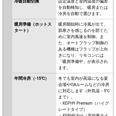
冷暖自動切換
設定温度と室内温度の偏差
GP45RSHJ9
RCI-GP45RSHJ8
を自動検知し、暖房または
RCI-GP45RSHJ7
RCI-GP45RSHJ6
冷房を自動で選びます。
RCI-GP45RSHJ5
RCI-GP45RSHJ4
RCI-GP45RSHJ3
RCI-GP45RSHJ2
暖房準備（ホットス
暖房開始時に冷風が出て、
タート）
肌寒さを感じるのを防ぐた
三菱重工
FDTV456HK6S
FDTV456HK6S-
めに室内風速を制御。ま
airf
FDTV456HK6S-osj
た、オートフラップ制御の
FDTV456HK6S-rak
ある機種はフラップが上向
FDTV455HKA5SA-osj
きになり、リモコンには
FDTV455HKA5SA-rak
「暖房準備中」が表示され
FDTV455HKA5SA-airf
ます。
FDTV455HKA5SA
FDTV455HK5SA-osj
年間冷房（-15℃）
冬でも室内が高温になる宴
FDTV455HK5SA-rak
会場やOAルームなどの冷房
FDTV455HK5SA-airf
に対応します（外気温－5℃
FDTV455HK5SA
FDTV455HK5S-
まで）。
osj
FDTV455HK5S-rak
・XEPHY Premium（ハイグ
FDTV455HK5S-airf
レードタイプ）
FDTV455HK5S-airflex
・XEPHY Eco（高効率タイ