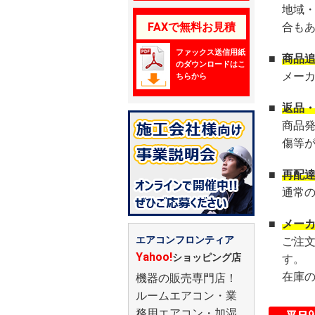
地域
FAXで無料お見積
合も
ファックス送信用紙
■
商品
のダウンロードはこ
メー
ちらから
■
返品
商品
傷等
■
再配
通常
■
メー
エアコンフロンティア
ご注
Yahoo!
ショッピング店
す。
在庫
機器の販売専門店！
ルームエアコン・業
務用エアコン・加湿