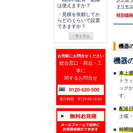
ングル 1
は使えますか？
ドリモコ
・見積を依頼してか
特別価
らどのくらいで設置
できますか？
一覧を見る
機器
お気軽にお問合せください
機器
総合窓口・商品・工
事に
■
車上
関するお問合せ
トラ
ック
0120-620-500
す。
受付時間 平日9:00-18:00
■
配送
土曜
■
時間