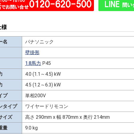
仕様
ー名
パナソニック
壁掛形
1.8馬力
P45
力
4.0 (1.1～4.5) kW
力
4.5 (1.2～6.3) kW
イプ
単相200V
ンタイプ
ワイヤードリモコン
サイズ
高さ 290mm x 幅 870mm x 奥行 214mm
重量
9.0 kg