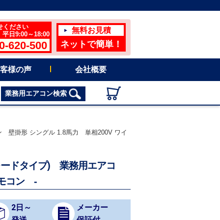
せください
無料お見積
日9:00～18:00
0-620-500
ネットで簡単！
客様の声
会社概要
業務用エアコン検索
ン 壁掛形 シングル 1.8馬力 単相200V ワイ
ハイグレードタイプ) 業務用エアコ
モコン -
2日～
メーカー
発送
保証付