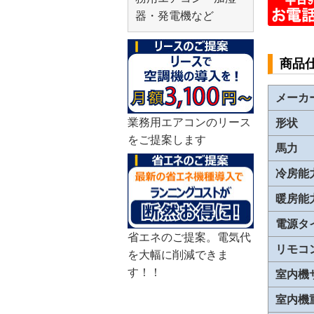
器・発電機など
商品
メーカ
業務用エアコンのリース
形状
をご提案します
馬力
冷房能
暖房能
電源タ
省エネのご提案。電気代
リモコ
を大幅に削減できま
す！！
室内機
室内機