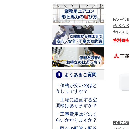
PA-P45
形 シング
ヤレスリ
特別価
よくあるご質問
・価格が安いのはど
うしてですか？
・工場に設置する空
調機はありますか？
・工事費用はどのく
らいかかりますか？
FDKZ4
・既存の配管・配線