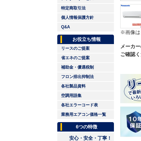
特定商取引法
個人情報保護方針
Q&A
※画像は
お役立ち情報
メーカー
リースのご提案
ご確認く
省エネのご提案
補助金・優遇税制
フロン排出抑制法
各社製品資料
空調用語集
各社エラーコード表
業務用エアコン価格一覧
6つの特徴
安心・安全・丁寧！