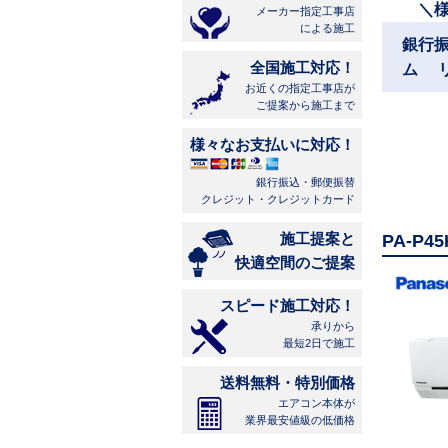
＼
メーカー指定工事店
による施工
銀行
全国施工対応！
ム 
お近くの指定工事店が
ご提案から施工まで
様々なお支払いに対応！
銀行振込・郵便振替
クレジット・クレジットカード
施工提案と
PA-P
快適空間のご提案
スピード施工対応！
承りから
最短2日で施工
送料無料・特別価格
エアコン本体が
業界最安値級の低価格