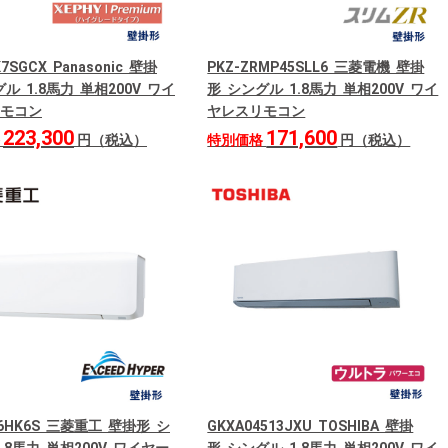
K7SGCX Panasonic 壁掛
PKZ-ZRMP45SLL6 三菱電機 壁掛
ル 1.8馬力 単相200V ワイ
形 シングル 1.8馬力 単相200V ワイ
モコン
ヤレスリモコン
223,300
171,600
格
円（税込）
特別価格
円（税込）
56HK6S 三菱重工 壁掛形 シ
GKXA04513JXU TOSHIBA 壁掛