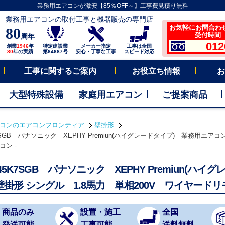
業務用エアコンが激安【85％OFF～】工事費見積り無料
業務用エアコンの取付工事と機器販売の専門店
お気軽にお問合わ
80
受付時間 平
周年
012
創業
1946
年
特定建設業
メーカー指定
工事は全国
80
年の実績
第64687号
安心・丁寧な工事
スピード対応
工事に関するご案内
お役立ち情報
お
大型特殊設備
家庭用エアコン
ご提案商品
コンのエアコンフロンティア
壁掛形
K7SGB パナソニック XEPHY Premiun(ハイグレードタイプ) 業務用エアコ
ン -
P45K7SGB パナソニック XEPHY Premiun(
壁掛形 シングル 1.8馬力 単相200V ワイヤードリ
商品のみ
設置・施工
全国
発送可能
工事可能
送料無料