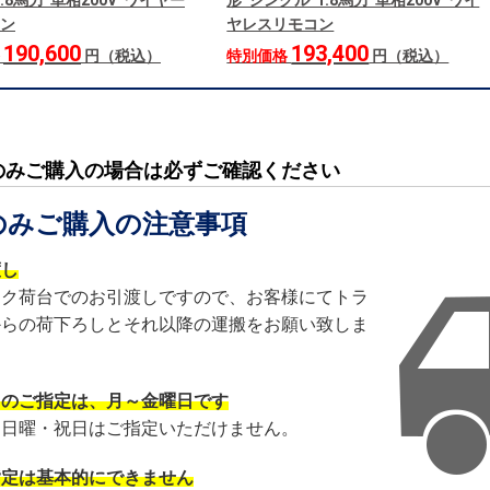
.8馬力 単相200V ワイヤー
形 シングル 1.8馬力 単相200V ワイ
ン
ヤレスリモコン
190,600
193,400
格
円（税込）
特別価格
円（税込）
のみご購入の場合は必ずご確認ください
のみご購入の注意事項
渡し
ック荷台でのお引渡しですので、お客様にてトラ
からの荷下ろしとそれ以降の運搬をお願い致しま
日のご指定は、月～金曜日です
・日曜・祝日はご指定いただけません。
指定は基本的にできません