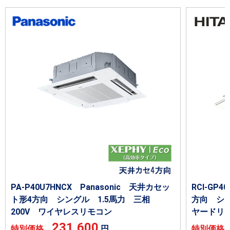
PA-P40U7HNCX Panasonic 天井カセッ
RCI-GP
ト形4方向 シングル 1.5馬力 三相
方向 シン
200V ワイヤレスリモコン
ヤードリ
231,600
特別価格
円
特別価