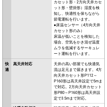
カセット形・2方向天井カセ
ERMP40H5
PLZ-ERMP40HE5
ット形・壁掛形）湿度を検
PLZ-ERMP40HLE4
PLZ-
知し、快適性を保ちながら
ERMP40H4
PLZ-ERMP40HE4
節電運転を行います。
PLZ-ERMP40HE3
PLZ-
●床温センサー（4方向天井
ERMP40H3
PLZ-ERMP40HLE3
カセット形のみ）
PLZ-ERMP40HE2
PLZ-
床温が低いことを検知した
ERMP40H2
PLZ-ERMP40HLE2
場合、空気をかき混ぜ温度
PLZ-ERMP40EEZ
PLZ-ERMP40EZ
ムラを低減するサーキュレ
PLZ-ERMP40ELEZ
PLZ-
ート運転を行います。
ERMP40ELEY
PLZ-ERMP40EEY
PLZ-ERMP40EY
PLZ-
快
高天井対応
天井の高い部屋でも快適気
ERMP40ELEV
PLZ-ERMP40EEV
適
流は足元まで届きます。4方
PLZ-ERMP40EV
PLZ-
向天井カセット形P112～
ERMP40ELER
PLZ-ERMP40ER
P160形は高天井設定で5mま
PLZ-ERMP40EER
で対応。2方向天井カセット
形P80～P160形は高天井設
日立
RCI-GP40RSH11
RCI-GP40RSH9
定で3.5mまで対応。
RCI-GP40RSH8
RCI-GP40RSH7
RCI-GP40RSH6
RCI-GP40RSH5