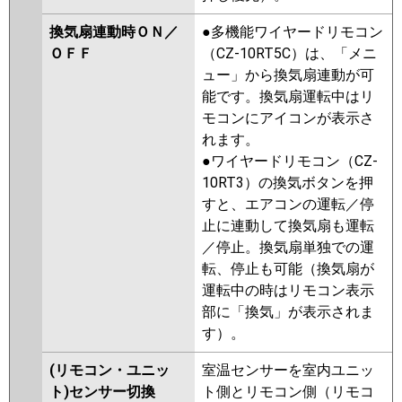
換気扇連動時ＯＮ／
●多機能ワイヤードリモコン
ＯＦＦ
（CZ-10RT5C）は、「メニ
ュー」から換気扇連動が可
能です。換気扇運転中はリ
モコンにアイコンが表示さ
れます。
●ワイヤードリモコン（CZ-
10RT3）の換気ボタンを押
すと、エアコンの運転／停
止に連動して換気扇も運転
／停止。換気扇単独での運
転、停止も可能（換気扇が
運転中の時はリモコン表示
部に「換気」が表示されま
す）。
(リモコン・ユニッ
室温センサーを室内ユニッ
ト)センサー切換
ト側とリモコン側（リモコ