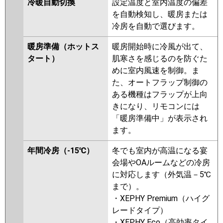
冷暖自動切換
設定温度と室内温度の偏差
RCI-GP40RSH4
RCI-GP40RSH3
を自動検知し、暖房または
RCI-GP40RSH2
冷房を自動で選びます。
三菱重工
FDTV406H6S
FDTV406H6S-airf
暖房準備（ホットス
暖房開始時に冷風が出て、
FDTV406H6S-osj
FDTV406H6S-
タート）
肌寒さを感じるのを防ぐた
rak
FDTV405HA5SA-airf
めに室内風速を制御。ま
FDTV405HA5SA
FDTV405HA5SA-
た、オートフラップ制御の
osj
FDTV405HA5SA-rak
ある機種はフラップが上向
FDTV405H5SA-airf
きになり、リモコンには
FDTV405H5SA
FDTV405H5SA-osj
「暖房準備中」が表示され
FDTV405H5SA-rak
FDTV405H5S-
ます。
osj
FDTV405H5S-rak
FDTV405H5S-airf
FDTV405H5S-
年間冷房（-15℃）
冬でも室内が高温になる宴
airflex
FDTV405H5S
会場やOAルームなどの冷房
FDTV405H5S-rakuri-na
に対応します（外気温－5℃
まで）。
パナソニック
PA-P40U7HNBX
PA-P40U7HNB
・XEPHY Premium（ハイグ
PA-P40U7H
PA-P40U7HN
PA-
レードタイプ）
P40U6CNB
PA-P40U6CB
PA-
・XEPHY Eco（高効率タイ