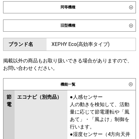
同等機種
ダイキン
SZRC40CNT
SZRC40CT
旧型機種
SZRUC40CT
ダイキン
SZRC40BYNT
SZRC40BYT
東芝
GUSA040131MUB
GUSA040131XU
ブランド名
XEPHY Eco(高効率タイプ)
SZRUC40BYT
SZRC40BJT
GUSA04013P1XU
SZRC40BJNT
SZRJC40BJT
GUSA04013P1MUB
SZRJC40BFT
SZRC40BFT
掲載以外の商品もお取り扱いできる場合がありますので、
三菱電機
PLZ-ERMP40H6
PLZ-
SZRC40BFNT
SZRC40BCT
お問い合わせください。
ERMP40HLE6
PLZ-ERMP40HE6
SZRC40BCNT
機能一覧
日立
RCI-GP40RSH12
東芝
GUSA04013XU
GUSA04013MUB
GUSA04013PMUB
節
エコナビ（別売品）
●人感センサー
三菱重工
FDTV406H6SA-airf
GUSA04013PXU
RUSA04033MUB
電
人の動きを検知して、活動
FDTV406H6SA
FDTV406H6SA-rak
RUSA04033MU
RUSA04033XU
量に応じて節電運転や「風
FDTV406H6SA-osj
RUSA04033M
RUSA04033X
あて」・「風よけ」制御を
AUSA04077X
AUSA04077M
行います。
パナソニック
PA-P40U7HNCX
PA-P40U7HC
●湿度センサー（4方向天井
PA-P40U7HNC
三菱電機
PLZ-ERMP40HLE5
PLZ-