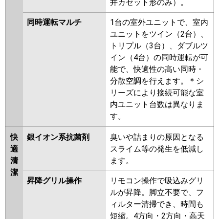
井カセット形のみ）。
同時運転マルチ
1台の室外ユニットで、室内
ユニットをツイン（2台）、
トリプル（3台）、ダブルツ
イン（4台）の同時運転が可
能で、快適性の高い同時・
分散空調を行えます。＊シ
リーズにより接続可能な室
内ユニット台数は異なりま
す。
快
銀イオン系抗菌剤
臭いや詰まりの原因となる
適
スライム等の発生を低減し
清
ます。
潔
昇降グリル操作
リモコン操作で吸込みグリ
ルが昇降。脚立不要で、フ
ィルター清掃でき、時間も
短縮。4方向・2方向・高天