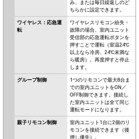
み、または毎日繰返しのど
ちらかに設定できます。
ワイヤレス：応急運
ワイヤレスリモコン紛失・
転
故障の場合、室内ユニット
受信部の応急運転ボタンを
押すことで運転（室温24℃
以上なら冷房、24℃未満な
ら暖房）。再度押すと停止
します。
グループ制御
1つのリモコンで最大8台ま
での室内ユニットをON／
OFF制御できます。接続し
た室内ユニットは全て同じ
運転モードになります。
親子リモコン制御
室内ユニット1台に2個のリ
モコンを接続できます（後
押し優先）。