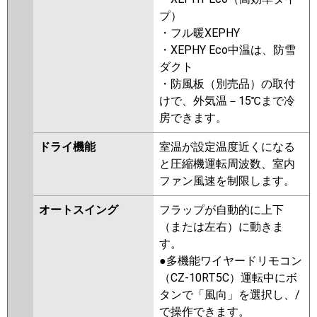
P40U6HNB
PA-P40U6HB
PA-
プ）
P40U6H
PA-P40U6HN
・フル暖XEPHY
・XEPHY Eco中温は、防雪
ダクト
・防風板（別売品）の取付
けで、外気温－15℃まで冷
房できます。
ドライ機能
室温が設定温度近くになる
と圧縮機運転周波数、室内
ファン風速を制限します。
オートスイング
フラップが自動的に上下
（または左右）に動きま
す。
●多機能ワイヤードリモコン
（CZ-10RT5C）運転中にボ
タンで「風向」を選択し、/
で操作できます。