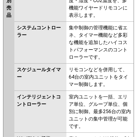
別
度・湿度・CO2濃度を、多
売
機能ワイヤードリモコンに
品
表示します。
システムコントロー
集中制御の管理機能に省エ
ラー
ネ、タイマー機能など多彩
な機能を追加したハイコス
トパフォーマンスのコント
ローラーです。
スケジュールタイマ
リモコンなどを併用して、
ー
64台の室内ユニットをタイ
マー制御します。
インテリジェントコ
室内ユニットを一括、エリ
ントローラー
ア単位、グループ単位、個
別に制御。最多256台の室内
ユニットの集中管理が可能
です。