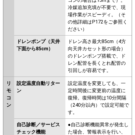
コンの場合は15mまで）。
冷媒追加充填が不要で、現
場作業がスピーディ。（そ
の他詳細はP172をご参照く
ださい）
ドレンポンプ（天井
ドレン高さ最大85cm（4方
下面から85cm）
向天井カセット形の場合）
のドレンポンプ搭載で、ド
レン配管を長くとれ配管の
引回しが容易です。
リ
設定温度自動リター
設定温度を変更しても、一
モ
ン
定時間後に変更前の温度に
コ
復帰。復帰時間は10分間隔
ン
（240分以内）で設定可能で
す。
自己診断／サービス
●自己診断機能異常が発生し
チェック機能
た場合、警報表示を行い、