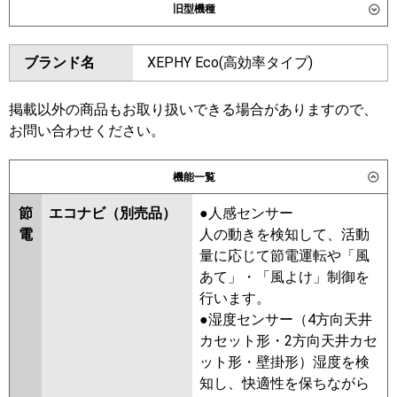
旧型機種
SZRHU40CT
ダイキン
SZRH40BYT
SZRH40BYNT
東芝
GCSA04013MUB
GCSA04013XU
ブランド名
XEPHY Eco(高効率タイプ)
SZRHU40BYT
SZRH40BJT
三菱電機
PCZ-ERMP40KL6
PCZ-
SZRH40BJNT
SZRU40BJT
ERMP40K6
SZRU40BJNT
SZRHU40BJT
掲載以外の商品もお取り扱いできる場合がありますので、
SZRH40BFT
SZRH40BFNT
お問い合わせください。
日立
RPC-GP40RSH11
SZRU40BFNT
SZRU40BFT
SZRHU40BFT
SZRHU40BCT
機能一覧
三菱重工
FDEV406H6S
SZRH40BCNT
SZRH40BCT
節
エコナビ（別売品）
●人感センサー
SZRU40BCT
SZRU40BCNT
パナソニック
PA-P40T7HNCX
PA-P40T7HC
電
人の動きを検知して、活動
PA-P40T7HNC
東芝
RCSA04043MUB
RCSA04043MU
量に応じて節電運転や「風
RCSA04043XU
RCSA04033M
あて」・「風よけ」制御を
RCSA04033X
ACSA04087M
行います。
ACSA04087X
●湿度センサー（4方向天井
カセット形・2方向天井カセ
三菱電機
PCZ-ERMP40KL5
PCZ-
ット形・壁掛形）湿度を検
ERMP40K5
PCZ-ERMP40KL4
知し、快適性を保ちながら
PCZ-ERMP40K4
PCZ-ERMP40K3