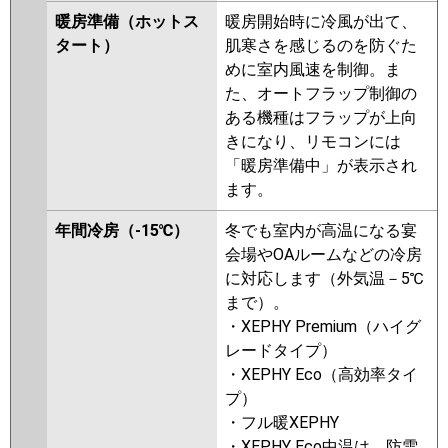
P40T6HB
PA-P40T6HNB
PA-
暖房準備（ホットス
暖房開始時に冷風が出て、
P40T6HN1
PA-P40T6HA
タート）
肌寒さを感じるのを防ぐた
めに室内風速を制御。ま
た、オートフラップ制御の
ある機種はフラップが上向
きになり、リモコンには
「暖房準備中」が表示され
ます。
年間冷房（-15℃）
冬でも室内が高温になる宴
会場やOAルームなどの冷房
に対応します（外気温－5℃
まで）。
・XEPHY Premium（ハイグ
レードタイプ）
・XEPHY Eco（高効率タイ
プ）
・フル暖XEPHY
・XEPHY Eco中温は、防雪