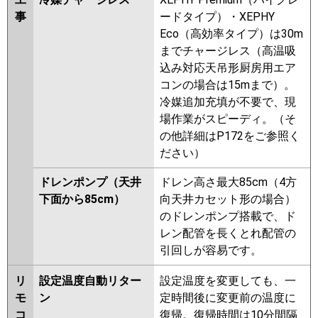
事
ードタイプ）・XEPHY
Eco（高効率タイプ）は30m
までチャージレス（高温吸
込み対応天吊形厨房用エア
コンの場合は15mまで）。
冷媒追加充填が不要で、現
場作業がスピーディ。（そ
の他詳細はP172をご参照く
ださい）
ドレンポンプ（天井
ドレン高さ最大85cm（4方
下面から85cm）
向天井カセット形の場合）
のドレンポンプ搭載で、ド
レン配管を長くとれ配管の
引回しが容易です。
リ
設定温度自動リター
設定温度を変更しても、一
モ
ン
定時間後に変更前の温度に
コ
復帰。復帰時間は10分間隔