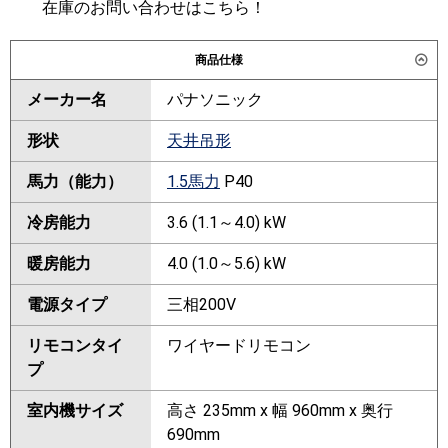
在庫のお問い合わせはこちら！
商品仕様
メーカー名
パナソニック
形状
天井吊形
馬力（能力）
1.5馬力
P40
冷房能力
3.6 (1.1～4.0) kW
暖房能力
4.0 (1.0～5.6) kW
電源タイプ
三相200V
リモコンタイ
ワイヤードリモコン
プ
室内機サイズ
高さ 235mm x 幅 960mm x 奥行
690mm