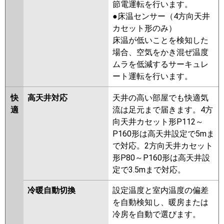
節電運転を行います。
PCZ-ERMP40KL3
PCZ-
●床温センサー（4方向天井
ERMP40K2
PCZ-ERMP40KL2
カセット形のみ）
PCZ-ERMP40KZ
PCZ-
床温が低いことを検知した
ERMP40KLZ
PCZ-ERMP40KY
場合、空気をかき混ぜ温度
PCZ-ERMP40KLY
PCZ-ERMP40KV
ムラを低減するサーキュレ
PCZ-ERMP40KLV
PCZ-
ート運転を行います。
ERMP40KR
PCZ-ERMP40KLR
快
高天井対応
天井の高い部屋でも快適気
日立
RPC-GP40RSH9
RPC-GP40RSH8
適
流は足元まで届きます。4方
RPC-GP40RSH7
RPC-GP40RSH6
向天井カセット形P112～
RPC-GP40RSH5
RPC-GP40RSH4
P160形は高天井設定で5mま
RPC-GP40RSH3
RPC-GP40RSH2
で対応。2方向天井カセット
形P80～P160形は高天井設
三菱重工
FDEV405HA5SA
FDEV405H5SA
定で3.5mまで対応。
FDEV405H5S
冷暖自動切換
設定温度と室内温度の偏差
パナソニック
PA-P40T7HNBX
PA-P40T7HB
を自動検知し、暖房または
PA-P40T7H
PA-P40T7HN
PA-
冷房を自動で選びます。
P40T6CB
PA-P40T6CNB
PA-