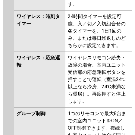
す。
ワイヤレス：時刻タ
24時間タイマーを設定可
イマー
能。入／切／入切組合せの
各タイマーを、1日1回の
み、または毎日繰返しのど
ちらかに設定できます。
ワイヤレス：応急運
ワイヤレスリモコン紛失・
転
故障の場合、室内ユニット
受信部の応急運転ボタンを
押すことで運転（室温24℃
以上なら冷房、24℃未満な
ら暖房）。再度押すと停止
します。
グループ制御
1つのリモコンで最大8台ま
での室内ユニットをON／
OFF制御できます。接続し