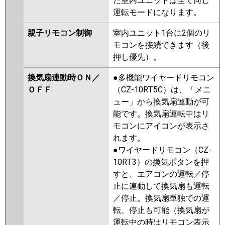
た室内ユニットは全て同じ
運転モードになります。
親子リモコン制御
室内ユニット1台に2個のリ
モコンを接続できます（後
押し優先）。
換気扇連動時ＯＮ／
●多機能ワイヤードリモコン
ＯＦＦ
（CZ-10RT5C）は、「メニ
ュー」から換気扇連動が可
能です。換気扇運転中はリ
モコンにアイコンが表示さ
れます。
●ワイヤードリモコン（CZ-
10RT3）の換気ボタンを押
すと、エアコンの運転／停
止に連動して換気扇も運転
／停止。換気扇単独での運
転、停止も可能（換気扇が
運転中の時はリモコン表示