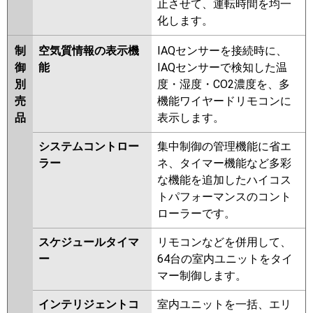
止させて、運転時間を均一
化します。
制
空気質情報の表示機
IAQセンサーを接続時に、
御
能
IAQセンサーで検知した温
別
度・湿度・CO2濃度を、多
売
機能ワイヤードリモコンに
品
表示します。
システムコントロー
集中制御の管理機能に省エ
ラー
ネ、タイマー機能など多彩
な機能を追加したハイコス
トパフォーマンスのコント
ローラーです。
スケジュールタイマ
リモコンなどを併用して、
ー
64台の室内ユニットをタイ
マー制御します。
インテリジェントコ
室内ユニットを一括、エリ