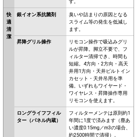
す。
快
銀イオン系抗菌剤
臭いや詰まりの原因となる
適
スライム等の発生を低減し
清
ます。
潔
昇降グリル操作
リモコン操作で吸込みグリ
ルが昇降。脚立不要で、フ
ィルター清掃でき、時間も
短縮。4方向・2方向・高天
井用1方向・天井ビルトイン
カセット・天井吊用を準
備。いずれもワイヤード・
ワイヤレス・昇降操作専用
リモコンを使えます。
ロングライフフィル
フィルターメンテは原則約1
ター（パネル内蔵）
年間に1度で済みます（塵あ
い濃度0.15mg／m3の場合、
約2500時間で清掃）。