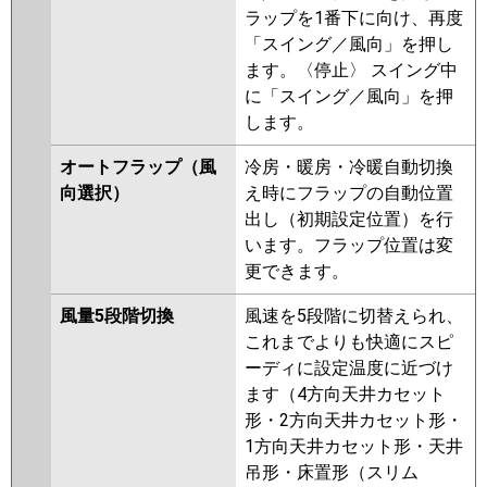
ラップを1番下に向け、再度
「スイング／風向」を押し
ます。〈停止〉 スイング中
に「スイング／風向」を押
します。
オートフラップ（風
冷房・暖房・冷暖自動切換
向選択）
え時にフラップの自動位置
出し（初期設定位置）を行
います。フラップ位置は変
更できます。
風量5段階切換
風速を5段階に切替えられ、
これまでよりも快適にスピ
ーディに設定温度に近づけ
ます（4方向天井カセット
形・2方向天井カセット形・
1方向天井カセット形・天井
吊形・床置形（スリム