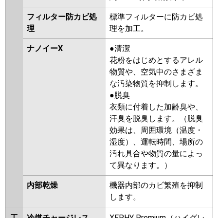
フィルター防カビ処
標準フィルターに防カビ処
理
理を加工。
ナノイーX
●清潔
花粉をはじめとするアレル
物質や、空気中のさまざま
な汚染物質を抑制します。
●脱臭
衣類に付着した加齢臭や、
汗臭を脱臭します。（脱臭
効果は、周囲環境（温度・
湿度）、運転時間、場所の
汚れ具合や物質の量によっ
て異なります。）
内部乾燥
機器内部のカビ繁殖を抑制
します。
工
冷媒チャージレス
XEPHY Premium（ハイグレ