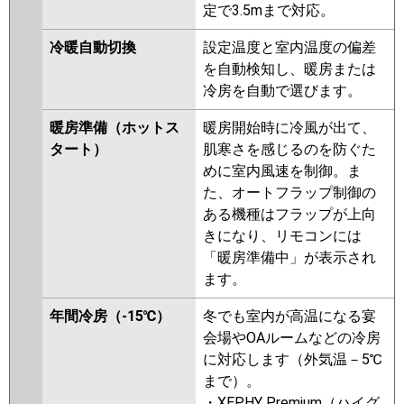
P40DM6GN
定で3.5mまで対応。
冷暖自動切換
設定温度と室内温度の偏差
を自動検知し、暖房または
冷房を自動で選びます。
暖房準備（ホットス
暖房開始時に冷風が出て、
タート）
肌寒さを感じるのを防ぐた
めに室内風速を制御。ま
た、オートフラップ制御の
ある機種はフラップが上向
きになり、リモコンには
「暖房準備中」が表示され
ます。
年間冷房（-15℃）
冬でも室内が高温になる宴
会場やOAルームなどの冷房
に対応します（外気温－5℃
まで）。
・XEPHY Premium（ハイグ