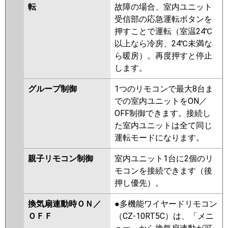
転
故障の場合、室内ユニット
受信部の応急運転ボタンを
押すことで運転（室温24℃
以上なら冷房、24℃未満な
ら暖房）。再度押すと停止
します。
グループ制御
1つのリモコンで最大8台ま
での室内ユニットをON／
OFF制御できます。接続し
た室内ユニットは全て同じ
運転モードになります。
親子リモコン制御
室内ユニット1台に2個のリ
モコンを接続できます（後
押し優先）。
換気扇連動時ＯＮ／
●多機能ワイヤードリモコン
ＯＦＦ
（CZ-10RT5C）は、「メニ