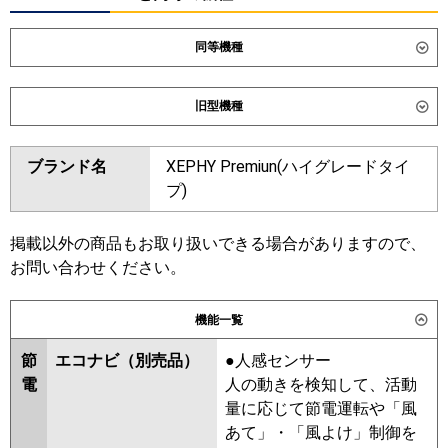
同等機種
ダイキン
SSRK40DT
SSRK40DNT
旧型機種
東芝
GSXA04013XU
GSXA04013MUB
ダイキン
SSRK40CT
SSRK40CNT
ブランド名
XEPHY Premiun(ハイグレードタイ
三菱電機
PMZ-ZRMP40F6
PMZ-
SSRK40BYNT
SSRK40BYT
プ)
ZRMP40FF6
SSRK40BJT
SSRK40BJNT
SSRK40BFT
SSRK40BFNT
日立
RCIS-GP40RGH8
SSRK40BCNT
SSRK40BCT
掲載以外の商品もお取り扱いできる場合がありますので、
お問い合わせください。
三菱重工
FDTSZ406H6S
東芝
RSXA04033MUB
RSXA04033MU
RSXA04033XU
パナソニック
PA-P40DM7GNC
PA-P40DM7GC
機能一覧
三菱電機
PMZ-ZRMP40F5
PMZ-
節
エコナビ（別売品）
●人感センサー
ZRMP40FF5
PMZ-ZRMP40F4
電
人の動きを検知して、活動
PMZ-ZRMP40FF4
PMZ-
量に応じて節電運転や「風
ZRMP40FF3
PMZ-ZRMP40F3
あて」・「風よけ」制御を
PMZ-ZRMP40FF2
PMZ-