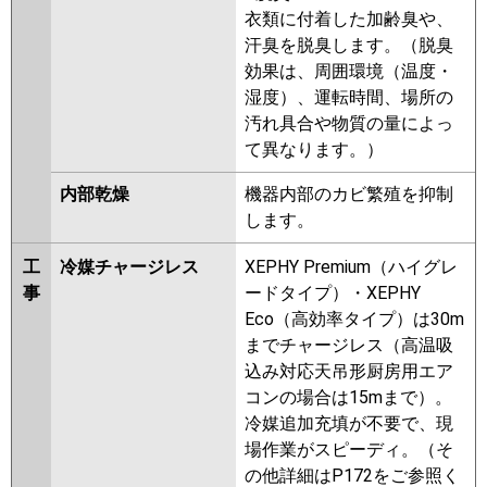
衣類に付着した加齢臭や、
汗臭を脱臭します。（脱臭
効果は、周囲環境（温度・
湿度）、運転時間、場所の
汚れ具合や物質の量によっ
て異なります。）
内部乾燥
機器内部のカビ繁殖を抑制
します。
工
冷媒チャージレス
XEPHY Premium（ハイグレ
事
ードタイプ）・XEPHY
Eco（高効率タイプ）は30m
までチャージレス（高温吸
込み対応天吊形厨房用エア
コンの場合は15mまで）。
冷媒追加充填が不要で、現
場作業がスピーディ。（そ
の他詳細はP172をご参照く