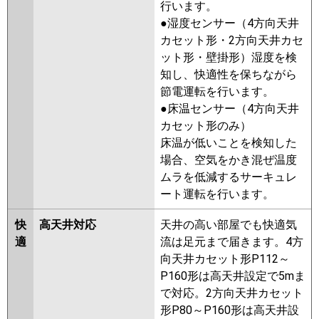
行います。
ZRMP40F2
PMZ-ZRMP40FZ
●湿度センサー（4方向天井
PMZ-ZRMP40FFZ
PMZ-
カセット形・2方向天井カセ
ZRMP40FFY
PMZ-ZRMP40FY
ット形・壁掛形）湿度を検
PMZ-ZRMP40FV
PMZ-
知し、快適性を保ちながら
ZRMP40FFV
PMZ-ZRMP40FR
節電運転を行います。
PMZ-ZRMP40FFR
●床温センサー（4方向天井
カセット形のみ）
日立
RCIS-GP40RGH7
RCIS-GP40RGH6
床温が低いことを検知した
RCIS-GP40RGH5
RCIS-GP40RGH4
場合、空気をかき混ぜ温度
RCIS-GP40RGH3
RCIS-AP40GH7
ムラを低減するサーキュレ
RCIS-GP40RGH2
RCIS-AP40GH6
ート運転を行います。
RCIS-GP40RGH1
快
高天井対応
天井の高い部屋でも快適気
三菱重工
FDTSZ405HA5SA
適
流は足元まで届きます。4方
FDTSZ405H5SA
FDTSZ405H5S
向天井カセット形P112～
パナソニック
PA-P40DM7GB
PA-P40DM7GN
P160形は高天井設定で5mま
PA-P40DM7G
PA-P40DM6GB
PA-
で対応。2方向天井カセット
P40DM6GNB
PA-P40DM6G
PA-
形P80～P160形は高天井設