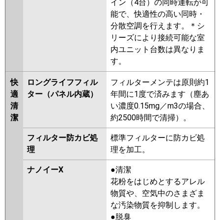
イン（4台）の同時運転が可
能で、快適性の高い同時・
分散空調を行えます。＊シ
リーズにより接続可能な室
内ユニット台数は異なりま
す。
快
ロングライフフィル
フィルターメンテは原則約1
適
ター（パネル内蔵）
年間に1度で済みます（塵あ
清
い濃度0.15mg／m3の場合、
潔
約2500時間で清掃）。
フィルター防カビ処
標準フィルターに防カビ処
理
理を加工。
ナノイーX
●清潔
花粉をはじめとするアレル
物質や、空気中のさまざま
な汚染物質を抑制します。
●脱臭