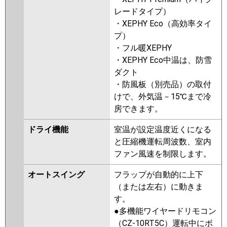
レードタイプ）
・XEPHY Eco（高効率タイ
プ）
・フル暖XEPHY
・XEPHY Eco中温は、防雪
ダクト
・防風板（別売品）の取付
けで、外気温－15℃まで冷
房できます。
ドライ機能
室温が設定温度近くになる
と圧縮機運転周波数、室内
ファン風速を制限します。
オートスイング
フラップが自動的に上下
（または左右）に動きま
す。
●多機能ワイヤードリモコン
（CZ-10RT5C）運転中にボ