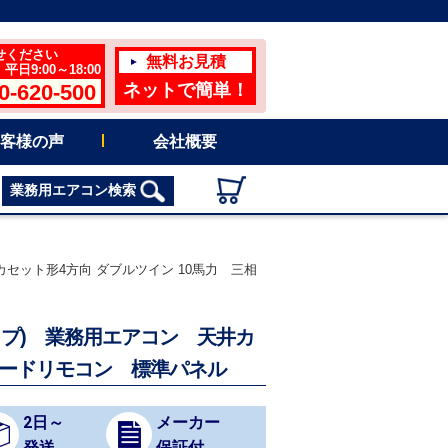
せください
無料お見積
日9:00～18:00
0-620-500
ネットで簡単！
客様の声
会社概要
業務用エアコン検索
井カセット形4方向 ダブルツイン 10馬力 三相
率タイプ) 業務用エアコン 天井カ
イヤードリモコン 標準パネル
2日～
メーカー
発送
保証付