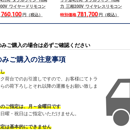
4方向 ダブルツイン 10馬
ット形4方向 ダブルツイン 10馬
200V ワイヤードリモコン
力 三相200V ワイヤレスリモコン
760,100
781,700
格
円（税込）
特別価格
円（税込）
のみご購入の場合は必ずご確認ください
のみご購入の注意事項
渡し
ック荷台でのお引渡しですので、お客様にてトラ
からの荷下ろしとそれ以降の運搬をお願い致しま
日のご指定は、月～金曜日です
・日曜・祝日はご指定いただけません。
指定は基本的にできません