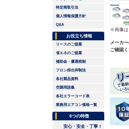
特定商取引法
個人情報保護方針
Q&A
※画像は
お役立ち情報
メーカー
リースのご提案
ご確認く
省エネのご提案
補助金・優遇税制
フロン排出抑制法
各社製品資料
空調用語集
各社エラーコード表
業務用エアコン価格一覧
6つの特徴
安心・安全・丁寧！