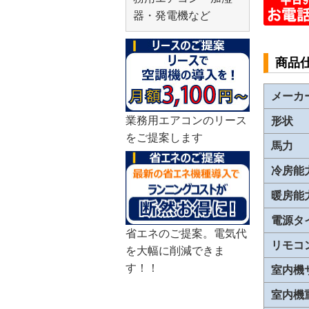
器・発電機など
商品
メーカ
業務用エアコンのリース
形状
をご提案します
馬力
冷房能
暖房能
電源タ
省エネのご提案。電気代
リモコ
を大幅に削減できま
す！！
室内機
室内機