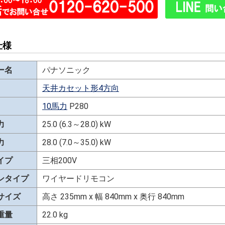
仕様
ー名
パナソニック
天井カセット形4方向
10馬力
P280
力
25.0 (6.3～28.0) kW
力
28.0 (7.0～35.0) kW
イプ
三相200V
ンタイプ
ワイヤードリモコン
サイズ
高さ 235mm x 幅 840mm x 奥行 840mm
重量
22.0 kg