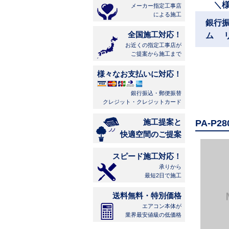
＼
メーカー指定工事店
による施工
銀行
全国施工対応！
ム 
お近くの指定工事店が
ご提案から施工まで
様々なお支払いに対応！
銀行振込・郵便振替
クレジット・クレジットカード
施工提案と
PA-P
快適空間のご提案
スピード施工対応！
承りから
最短2日で施工
送料無料・特別価格
エアコン本体が
業界最安値級の低価格