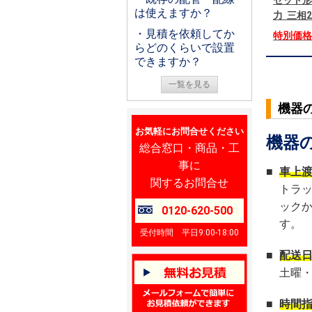
セット形
は使えますか？
力 三相
・見積を依頼してか
特別価
らどのくらいで設置
できますか？
一覧を見る
機器
お気軽にお問合せください
機器
総合窓口・商品・工
事に
■
車上
関するお問合せ
トラ
ック
0120-620-500
す。
受付時間 平日9:00-18:00
■
配送
土曜
■
時間