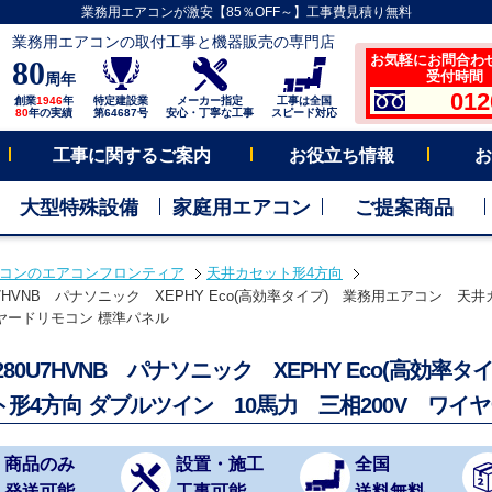
業務用エアコンが激安【85％OFF～】工事費見積り無料
業務用エアコンの取付工事と機器販売の専門店
お気軽にお問合わ
80
受付時間 平
周年
012
創業
1946
年
特定建設業
メーカー指定
工事は全国
80
年の実績
第64687号
安心・丁寧な工事
スピード対応
工事に関するご案内
お役立ち情報
お
大型特殊設備
家庭用エアコン
ご提案商品
コンのエアコンフロンティア
天井カセット形4方向
0U7HVNB パナソニック XEPHY Eco(高効率タイプ) 業務用エアコン 天
イヤードリモコン 標準パネル
P280U7HVNB パナソニック XEPHY Eco(高効
ト形4方向 ダブルツイン 10馬力 三相200V ワ
商品のみ
設置・施工
全国
発送可能
工事可能
送料無料