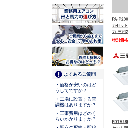
PA-P28
カセット
力 三相
特別価
よくあるご質問
・価格が安いのはど
うしてですか？
・工場に設置する空
調機はありますか？
・工事費用はどのく
らいかかりますか？
FDTV2
・既存の配管・配線