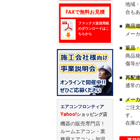
地域
FAXで無料お見積
合も
ファックス送信用紙
■
商品
のダウンロードはこ
メー
ちらから
■
返品
商品
傷等
■
再配
通常
■
メー
エアコンフロンティア
ご注
Yahoo!
ショッピング店
す。
在庫
機器の販売専門店！
ルームエアコン・業
務用エアコン・加湿