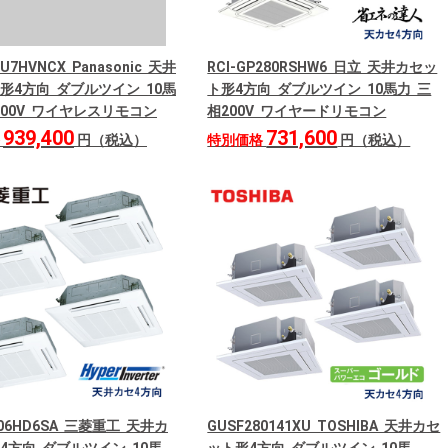
0U7HVNCX Panasonic 天井
RCI-GP280RSHW6 日立 天井カセッ
形4方向 ダブルツイン 10馬
ト形4方向 ダブルツイン 10馬力 三
200V ワイヤレスリモコン
相200V ワイヤードリモコン
939,400
731,600
格
円（税込）
特別価格
円（税込）
806HD6SA 三菱重工 天井カ
GUSF280141XU TOSHIBA 天井カセ