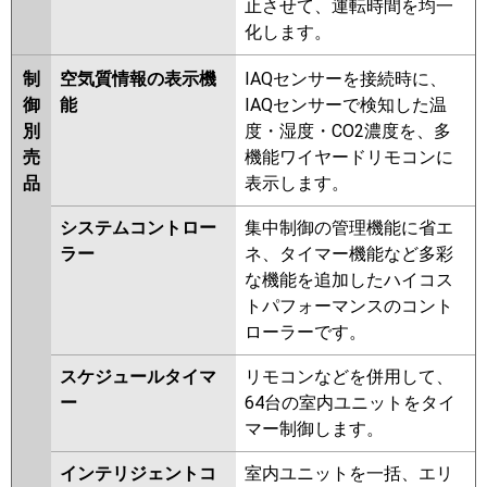
止させて、運転時間を均一
化します。
制
空気質情報の表示機
IAQセンサーを接続時に、
御
能
IAQセンサーで検知した温
別
度・湿度・CO2濃度を、多
売
機能ワイヤードリモコンに
品
表示します。
システムコントロー
集中制御の管理機能に省エ
ラー
ネ、タイマー機能など多彩
な機能を追加したハイコス
トパフォーマンスのコント
ローラーです。
スケジュールタイマ
リモコンなどを併用して、
ー
64台の室内ユニットをタイ
マー制御します。
インテリジェントコ
室内ユニットを一括、エリ