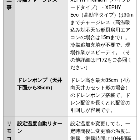
事
ードタイプ）・XEPHY
Eco（高効率タイプ）は30m
までチャージレス（高温吸
込み対応天吊形厨房用エア
コンの場合は15mまで）。
冷媒追加充填が不要で、現
場作業がスピーディ。（そ
の他詳細はP172をご参照く
ださい）
ドレンポンプ（天井
ドレン高さ最大85cm（4方
下面から85cm）
向天井カセット形の場合）
のドレンポンプ搭載で、ド
レン配管を長くとれ配管の
引回しが容易です。
リ
設定温度自動リター
設定温度を変更しても、一
モ
ン
定時間後に変更前の温度に
コ
復帰。復帰時間は10分間隔