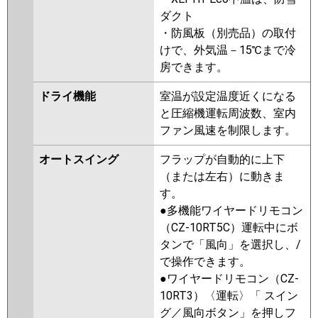
P280T6HDB
PA-P280T6HDNB
ダクト
PA-P280VK6HDN
PA-P280V6HDN
・防風板（別売品）の取付
PA-P280T6HDA
PA-
けで、外気温－15℃まで冷
P280T6HDN1
房できます。
ドライ機能
室温が設定温度近くになる
と圧縮機運転周波数、室内
ファン風速を制限します。
オートスイング
フラップが自動的に上下
（または左右）に動きま
す。
●多機能ワイヤードリモコン
（CZ-10RT5C）運転中にボ
タンで「風向」を選択し、/
で操作できます。
●ワイヤードリモコン（CZ-
10RT3）〈運転〉「 スイン
グ／風向ボタン」を押しフ