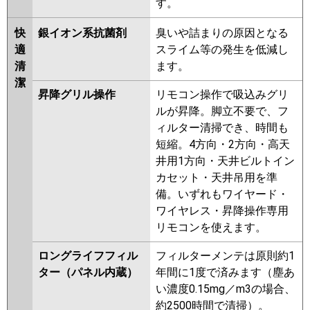
す。
快
銀イオン系抗菌剤
臭いや詰まりの原因となる
適
スライム等の発生を低減し
清
ます。
潔
昇降グリル操作
リモコン操作で吸込みグリ
ルが昇降。脚立不要で、フ
ィルター清掃でき、時間も
短縮。4方向・2方向・高天
井用1方向・天井ビルトイン
カセット・天井吊用を準
備。いずれもワイヤード・
ワイヤレス・昇降操作専用
リモコンを使えます。
ロングライフフィル
フィルターメンテは原則約1
ター（パネル内蔵）
年間に1度で済みます（塵あ
い濃度0.15mg／m3の場合、
約2500時間で清掃）。