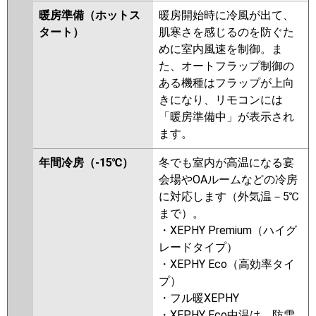
RPCK-GP280RSHP1
RPC-
暖房準備（ホットス
暖房開始時に冷風が出て、
GP280RSHP1
RPCK-GP280RSHP
タート）
肌寒さを感じるのを防ぐた
RPC-GP280RSHP
RPCK-
めに室内風速を制御。ま
AP280SHP8-kobe
RPCK-
た、オートフラップ制御の
AP280SHP8
RPC-AP280SHP8-
ある機種はフラップが上向
kobe
RPC-AP280SHP8
RPCK-
きになり、リモコンには
AP280SHP7
RPCK-AP280SHP7-
「暖房準備中」が表示され
kobe
RPC-AP280SHP7-kobe
ます。
RPC-AP280SHP7
年間冷房（-15℃）
冬でも室内が高温になる宴
三菱重工
FDEV2805HP5SA
会場やOAルームなどの冷房
FDESVP2804HP4B
に対応します（外気温－5℃
FDEVP2804HP5SA
まで）。
FDEVP2804HP5S
・XEPHY Premium（ハイグ
レードタイプ）
パナソニック
PA-P280T7HDNBX
PA-
・XEPHY Eco（高効率タイ
P280T7HDNB
PA-P280T7HD
PA-
プ）
P280T7HDN
PA-P280V6HDNB
・フル暖XEPHY
PA-P280VK6HDNB
PA-
・XEPHY Eco中温は、防雪