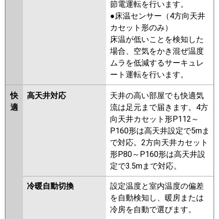
ACSB28037M
ACSB28037X
節電運転を行います。
ACSB28087M
ACSB28087X
●床温センサー（4方向天井
カセット形のみ）
三菱電機
PCZX-ERMP280K5
PCZX-
床温が低いことを検知した
ERMP280KL5
PCZX-ERMP280K4
場合、空気をかき混ぜ温度
PCZX-ERMP280KL4
PCZX-
ムラを低減するサーキュレ
ERMP280K3
PCZX-ERMP280KL3
ート運転を行います。
PCZX-ERMP280H2
PCZX-
ERMP280K2
PCZX-ERMP280KL2
快
高天井対応
天井の高い部屋でも快適気
PCZX-ERMP280HZ
PCZX-
適
流は足元まで届きます。4方
ERMP280KZ
PCZX-ERMP280KLZ
向天井カセット形P112～
PCZX-ERP280HY
PCZX-
P160形は高天井設定で5mま
ERP280KY
PCZX-ERP280KLY
で対応。2方向天井カセット
PCZX-ERP280HV
PCZX-
形P80～P160形は高天井設
ERP280KV
PCZX-ERP280KLV
定で3.5mまで対応。
PCZX-ERP280KR
PCZX-
ERP280KLR
冷暖自動切換
設定温度と室内温度の偏差
を自動検知し、暖房または
日立
RPC-GP280RSHP4
RPC-
冷房を自動で選びます。
GP280RSHP3
RPC-GP280RSHP2