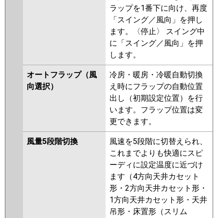
ラップを1番下に向け、再度
「スイング／風向」を押し
ます。〈停止〉 スイング中
に「スイング／風向」を押
します。
オートフラップ（風
冷房・暖房・冷暖自動切換
向選択）
え時にフラップの自動位置
出し（初期設定位置）を行
います。フラップ位置は変
更できます。
風量5段階切換
風速を5段階に切替えられ、
これまでよりも快適にスピ
ーディに設定温度に近づけ
ます（4方向天井カセット
形・2方向天井カセット形・
1方向天井カセット形・天井
吊形・床置形（スリム