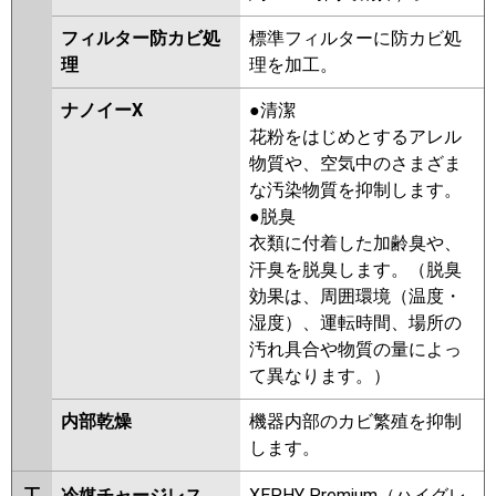
フィルター防カビ処
標準フィルターに防カビ処
理
理を加工。
ナノイーX
●清潔
花粉をはじめとするアレル
物質や、空気中のさまざま
な汚染物質を抑制します。
●脱臭
衣類に付着した加齢臭や、
汗臭を脱臭します。（脱臭
効果は、周囲環境（温度・
湿度）、運転時間、場所の
汚れ具合や物質の量によっ
て異なります。）
内部乾燥
機器内部のカビ繁殖を抑制
します。
工
冷媒チャージレス
XEPHY Premium（ハイグレ