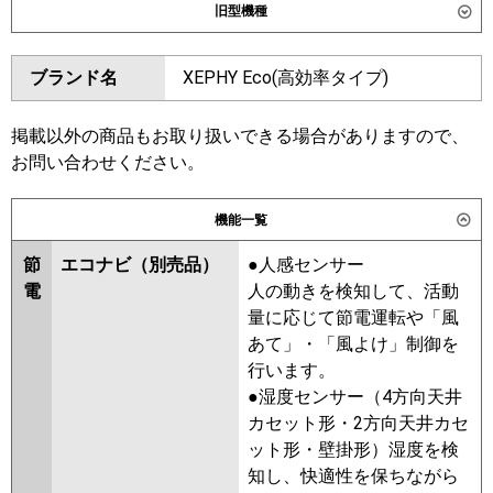
旧型機種
東芝
GCSB28014XU
GCSB28014MUB
ダイキン
SZRT280BAD
SZRH280BAD
GPSB28013MUB
ブランド名
XEPHY Eco(高効率タイプ)
SZRH280BAND
SZRT280BD
三菱電機
PCZX-ERMP280K6
PCZX-
SZRH280BND
SZRH280BD
ERMP280KL6
SZRJH280BD
SZRU280BD
掲載以外の商品もお取り扱いできる場合がありますので、
SZRU280BND
SZRJH280AD
お問い合わせください。
日立
RPC-GP280RSHP5
SZRT280AD
SZRH280AND
SZRH280AD
SZRU280AND
機能一覧
三菱重工
FDEV2806HP6S
SZRU280AD
SZZT280CJD
節
エコナビ（別売品）
●人感センサー
SZZH280CJD
SZZH280CJND
パナソニック
PA-P280T7HDC
PA-P280T7HDNC
電
人の動きを検知して、活動
SZZU280CJD
SZZU280CJND
PA-P280T7HDNCX
量に応じて節電運転や「風
東芝
GCSB28013XU
GCSB28013MUB
あて」・「風よけ」制御を
RPSB28033MUB
RCSB28043MUB
行います。
RPSB28033MU
RCSB28043MU
●湿度センサー（4方向天井
RCSB28043XU
RPSB28033M
カセット形・2方向天井カセ
RCSB28033M
RCSB28033X
ット形・壁掛形）湿度を検
APSB28037M
APSB28057M
知し、快適性を保ちながら