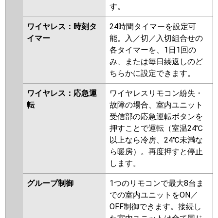
す。
ワイヤレス：時刻タ
24時間タイマーを設定可
イマー
能。入／切／入切組合せの
各タイマーを、1日1回の
み、または毎日繰返しのど
ちらかに設定できます。
ワイヤレス：応急運
ワイヤレスリモコン紛失・
転
故障の場合、室内ユニット
受信部の応急運転ボタンを
押すことで運転（室温24℃
以上なら冷房、24℃未満な
ら暖房）。再度押すと停止
します。
グループ制御
1つのリモコンで最大8台ま
での室内ユニットをON／
OFF制御できます。接続し