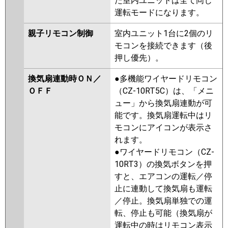
た室内ユニットは全て同じ
運転モードになります。
親子リモコン制御
室内ユニット1台に2個のリ
モコンを接続できます（後
押し優先）。
換気扇連動時ＯＮ／
●多機能ワイヤードリモコン
ＯＦＦ
（CZ-10RT5C）は、「メニ
ュー」から換気扇連動が可
能です。換気扇運転中はリ
モコンにアイコンが表示さ
れます。
●ワイヤードリモコン（CZ-
10RT3）の換気ボタンを押
すと、エアコンの運転／停
止に連動して換気扇も運転
／停止。換気扇単独での運
転、停止も可能（換気扇が
運転中の時はリモコン表示