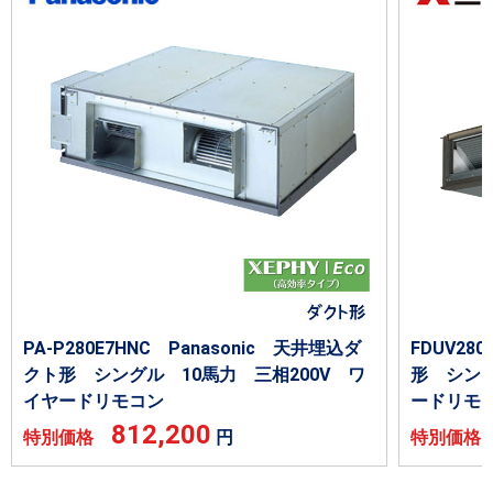
PA-P280E7HNC Panasonic 天井埋込ダ
FDUV2
クト形 シングル 10馬力 三相200V ワ
形 シング
イヤードリモコン
ードリモ
812,200
特別価格
円
特別価