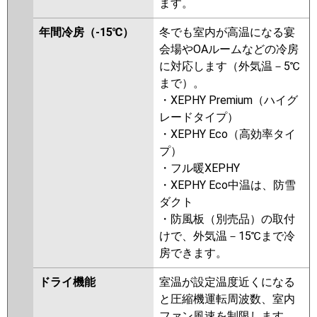
ます。
年間冷房（-15℃）
冬でも室内が高温になる宴
会場やOAルームなどの冷房
に対応します（外気温－5℃
まで）。
・XEPHY Premium（ハイグ
レードタイプ）
・XEPHY Eco（高効率タイ
プ）
・フル暖XEPHY
・XEPHY Eco中温は、防雪
ダクト
・防風板（別売品）の取付
けで、外気温－15℃まで冷
房できます。
ドライ機能
室温が設定温度近くになる
と圧縮機運転周波数、室内
ファン風速を制限します。