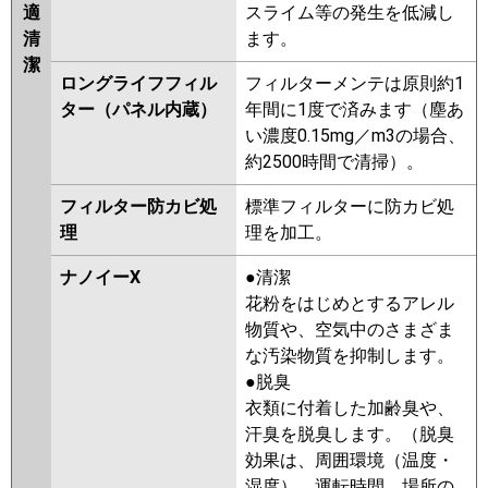
適
スライム等の発生を低減し
清
ます。
潔
ロングライフフィル
フィルターメンテは原則約1
ター（パネル内蔵）
年間に1度で済みます（塵あ
い濃度0.15mg／m3の場合、
約2500時間で清掃）。
フィルター防カビ処
標準フィルターに防カビ処
理
理を加工。
ナノイーX
●清潔
花粉をはじめとするアレル
物質や、空気中のさまざま
な汚染物質を抑制します。
●脱臭
衣類に付着した加齢臭や、
汗臭を脱臭します。（脱臭
効果は、周囲環境（温度・
湿度）、運転時間、場所の