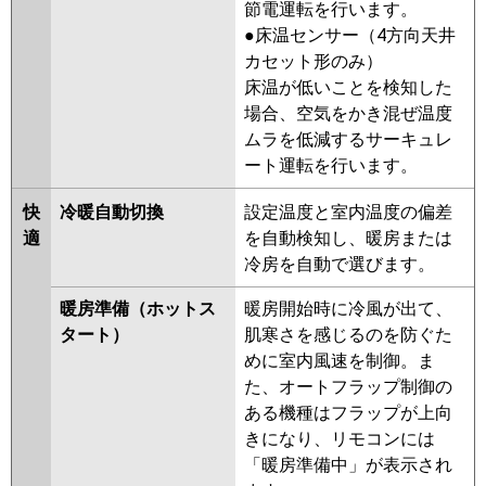
節電運転を行います。
RPI-AP280SH8
RPI-AP280SH7
●床温センサー（4方向天井
三菱重工
FDUV2805H5A
FDUVP2804H5A
カセット形のみ）
FDUVP2804H5
FDUVP2804H5S
床温が低いことを検知した
場合、空気をかき混ぜ温度
パナソニック
PA-P280E7HN
PA-P280E6HNB
ムラを低減するサーキュレ
PA-P280E6HN
ート運転を行います。
快
冷暖自動切換
設定温度と室内温度の偏差
適
を自動検知し、暖房または
冷房を自動で選びます。
暖房準備（ホットス
暖房開始時に冷風が出て、
タート）
肌寒さを感じるのを防ぐた
めに室内風速を制御。ま
た、オートフラップ制御の
ある機種はフラップが上向
きになり、リモコンには
「暖房準備中」が表示され