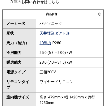
在庫のお問い合わせはこちら！
商品仕様
メーカー名
パナソニック
形状
天井埋込ダクト形
馬力（能力）
10馬力
P280
冷房能力
25.0 (6.3～28.0) kW
暖房能力
28.0 (7.0～31.5) kW
電源タイプ
三相200V
リモコンタイ
ワイヤードリモコン
プ
室内機サイズ
高さ 479mm x 幅 1428mm x 奥行
1230mm