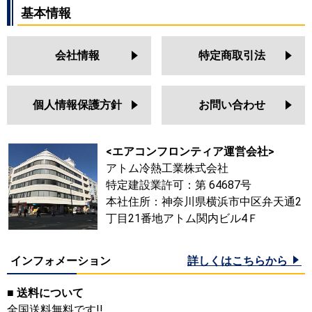
基本情報
会社情報
特定商取引法
個人情報保護方針
お問い合わせ
<エアコンフロンティア運営会社>
アトム冷熱工業株式会社
特定建設業許可：第 64687号
本社住所：神奈川県横浜市中区弁天通2
丁目21番地アトム関内ビル4Ｆ
インフォメーション
詳しくはこちらから
■ 送料について
全国送料無料です!!