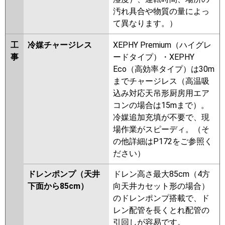
汚れ具合や物質の量によっ
て異なります。）
工
冷媒チャージレス
XEPHY Premium（ハイグレ
事
ードタイプ）・XEPHY
Eco（高効率タイプ）は30m
までチャージレス（高温吸
込み対応天吊形厨房用エア
コンの場合は15mまで）。
冷媒追加充填が不要で、現
場作業がスピーディ。（そ
の他詳細はP172をご参照く
ださい）
ドレンポンプ（天井
ドレン高さ最大85cm（4方
下面から85cm）
向天井カセット形の場合）
のドレンポンプ搭載で、ド
レン配管を長くとれ配管の
引回しが容易です。