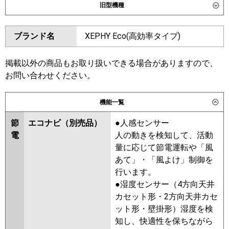
旧型機種
東芝
RDSA28014MUB
ダイキン
SZRMH280BB
SZRMH280BA
ブランド名
XEPHY Eco(高効率タイプ)
三菱電機
PEZ-ERMP280E6
SZRM280BA
SZRMH280B
SZRM280B
SZRMH280A
日立
RPI-GP280RSH5
SZRM280A
SZZMH280CJ
掲載以外の商品もお取り扱いできる場合がありますので、
SZZM280CJ
お問い合わせください。
三菱重工
FDUV2806H6A
東芝
RDSA28013MUB
ADSA28027MU
パナソニック
PA-P280E7HNC
機能一覧
ADSA28017MU
ADSA28017M
節
エコナビ（別売品）
●人感センサー
三菱電機
PEZ-ERMP280E5
PEZ-
電
人の動きを検知して、活動
ERMP280E4
PEZ-ERMP280E3
量に応じて節電運転や「風
PEZ-ERMP280E2
PEZ-
あて」・「風よけ」制御を
ERMP280EZ
PEZ-ERP280BY
行います。
PEZ-ERP280BV
PEZ-ERP280BR
●湿度センサー（4方向天井
カセット形・2方向天井カセ
日立
RPI-GP280RSH4
RPI-GP280RSH3
ット形・壁掛形）湿度を検
RPI-GP280RSH2
RPI-GP280RSH1
知し、快適性を保ちながら
RPI-GP280RSH
RPI-AP280SH9