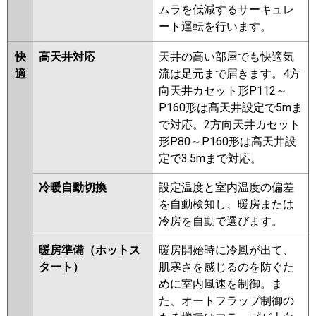
ムラを低減するサーキュレ
ート運転を行います。
快
高天井対応
天井の高い部屋でも快適気
適
流は足元まで届きます。4方
向天井カセット形P112～
P160形は高天井設定で5mま
で対応。2方向天井カセット
形P80～P160形は高天井設
定で3.5mまで対応。
冷暖自動切換
設定温度と室内温度の偏差
を自動検知し、暖房または
冷房を自動で選びます。
暖房準備（ホットス
暖房開始時に冷風が出て、
タート）
肌寒さを感じるのを防ぐた
めに室内風速を制御。ま
た、オートフラップ制御の