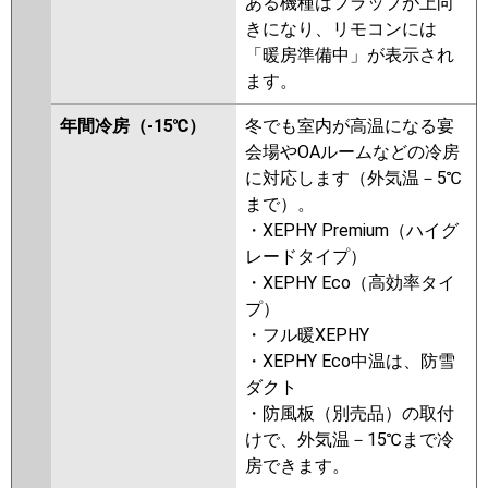
ある機種はフラップが上向
きになり、リモコンには
「暖房準備中」が表示され
ます。
年間冷房（-15℃）
冬でも室内が高温になる宴
会場やOAルームなどの冷房
に対応します（外気温－5℃
まで）。
・XEPHY Premium（ハイグ
レードタイプ）
・XEPHY Eco（高効率タイ
プ）
・フル暖XEPHY
・XEPHY Eco中温は、防雪
ダクト
・防風板（別売品）の取付
けで、外気温－15℃まで冷
房できます。