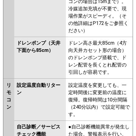
コンの場合は15mまで）。
冷媒追加充填が不要で、現
場作業がスピーディ。（そ
の他詳細はP172をご参照く
ださい）
ドレンポンプ（天井
ドレン高さ最大85cm（4方
下面から85cm）
向天井カセット形の場合）
のドレンポンプ搭載で、ド
レン配管を長くとれ配管の
引回しが容易です。
リ
設定温度自動リター
設定温度を変更しても、一
モ
ン
定時間後に変更前の温度に
コ
復帰。復帰時間は10分間隔
ン
（240分以内）で設定可能で
す。
自己診断／サービス
●自己診断機能異常が発生し
チェック機能
た場合、警報表示を行い、