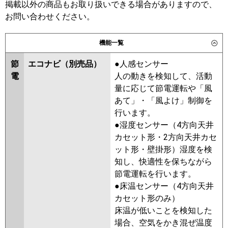
掲載以外の商品もお取り扱いできる場合がありますので、
三菱電機
お問い合わせください。
三菱重工
日立
パナソニック
機能一覧
三菱重工
節
エコナビ（別売品）
●人感センサー
パナソニック
PA-P224L6HVN
電
人の動きを検知して、活動
量に応じて節電運転や「風
あて」・「風よけ」制御を
行います。
●湿度センサー（4方向天井
カセット形・2方向天井カセ
ット形・壁掛形）湿度を検
知し、快適性を保ちながら
節電運転を行います。
●床温センサー（4方向天井
カセット形のみ）
床温が低いことを検知した
場合、空気をかき混ぜ温度