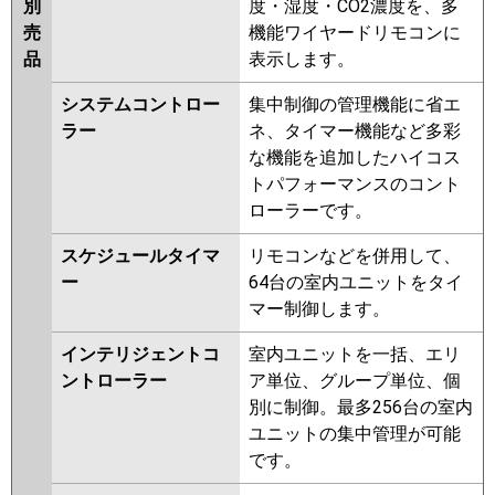
別
度・湿度・CO2濃度を、多
売
機能ワイヤードリモコンに
品
表示します。
システムコントロー
集中制御の管理機能に省エ
ラー
ネ、タイマー機能など多彩
な機能を追加したハイコス
トパフォーマンスのコント
ローラーです。
スケジュールタイマ
リモコンなどを併用して、
ー
64台の室内ユニットをタイ
マー制御します。
インテリジェントコ
室内ユニットを一括、エリ
ントローラー
ア単位、グループ単位、個
別に制御。最多256台の室内
ユニットの集中管理が可能
です。