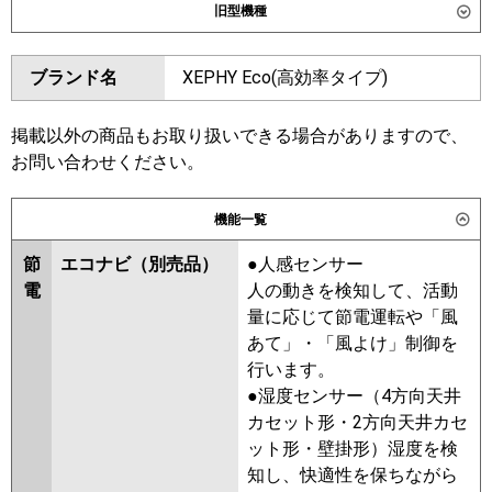
旧型機種
東芝
GKSF22414XU
GKSF22414MUB
ダイキン
SZRA224BANW
SZRA224BAW
ブランド名
XEPHY Eco(高効率タイプ)
三菱電機
PKZD-ERMP224L6
PKZD-
SZRA224BW
SZRA224BNW
ERMP224LL6
SZRA224AW
SZRA224ANW
SZZA224CJW
SZZA224CJNW
掲載以外の商品もお取り扱いできる場合がありますので、
日立
RPK-GP224RSHW5
お問い合わせください。
東芝
GKSF22413MUB
GKSF22413XU
三菱重工
RKSF22443MUB
RKSF22443MU
機能一覧
RKSF22443XU
RKSF22433M
パナソニック
PA-P224K7HVC
PA-P224K7HVCX
RKSF22433X
AKSF22437M
節
エコナビ（別売品）
●人感センサー
AKSF22437X
AKSF22467X
電
人の動きを検知して、活動
AKSF22467M
量に応じて節電運転や「風
あて」・「風よけ」制御を
三菱電機
PKZD-ERMP224L5
PKZD-
行います。
ERMP224LL5
PKZD-ERMP224L4
●湿度センサー（4方向天井
PKZD-ERMP224LL4
PKZD-
カセット形・2方向天井カセ
ERMP224LL3
PKZD-ERMP224L3
ット形・壁掛形）湿度を検
PKZD-ERMP224LL2
PKZD-
知し、快適性を保ちながら
ERMP224L2
PKZD-ERMP224KZ