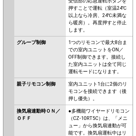
受信部の応急運転ボタンを
押すことで運転（室温24℃
以上なら冷房、24℃未満な
ら暖房）。再度押すと停止
します。
グループ制御
1つのリモコンで最大8台ま
での室内ユニットをON／
OFF制御できます。接続し
た室内ユニットは全て同じ
運転モードになります。
親子リモコン制御
室内ユニット1台に2個のリ
モコンを接続できます（後
押し優先）。
換気扇連動時ＯＮ／
●多機能ワイヤードリモコン
ＯＦＦ
（CZ-10RT5C）は、「メニ
ュー」から換気扇連動が可
能です。換気扇運転中はリ