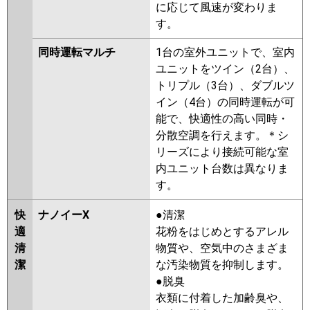
に応じて風速が変わりま
す。
同時運転マルチ
1台の室外ユニットで、室内
ユニットをツイン（2台）、
トリプル（3台）、ダブルツ
イン（4台）の同時運転が可
能で、快適性の高い同時・
分散空調を行えます。＊シ
リーズにより接続可能な室
内ユニット台数は異なりま
す。
快
ナノイーX
●清潔
適
花粉をはじめとするアレル
清
物質や、空気中のさまざま
潔
な汚染物質を抑制します。
●脱臭
衣類に付着した加齢臭や、