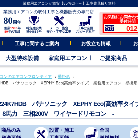
業務用エアコンが激安【85％OFF～】工事費見積り無料
業務用エアコンの取付工事と機器販売の専門店
お気軽にお問合わ
80
受付時間 平
周年
012
創業
1946
年
特定建設業
メーカー指定
工事は全国
80
年の実績
第64687号
安心・丁寧な工事
スピード対応
工事に関するご案内
お役立ち情報
お
大型特殊設備
家庭用エアコン
ご提案商品
コンのエアコンフロンティア
壁掛形
4K7HDB パナソニック XEPHY Eco(高効率タイプ) 業務用エアコン 壁掛
P224K7HDB パナソニック XEPHY Eco(高効率
 8馬力 三相200V ワイヤードリモコン -
商品のみ
設置・施工
全国
発送可能
工事可能
送料無料