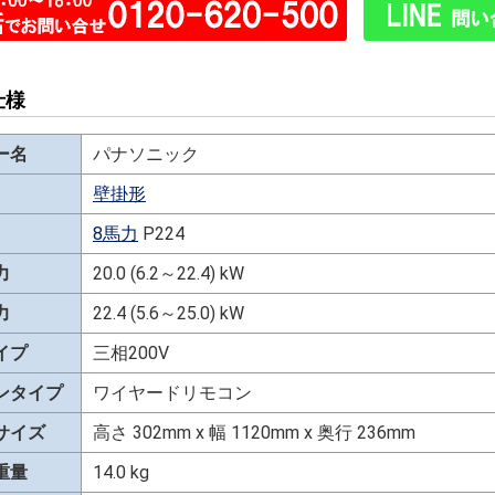
仕様
ー名
パナソニック
壁掛形
8馬力
P224
力
20.0 (6.2～22.4) kW
力
22.4 (5.6～25.0) kW
イプ
三相200V
ンタイプ
ワイヤードリモコン
サイズ
高さ 302mm x 幅 1120mm x 奥行 236mm
重量
14.0 kg