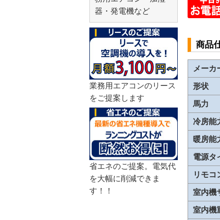
器・発電機など
商品
メーカ
業務用エアコンのリース
形状
をご提案します
馬力
冷房能
暖房能
電源タ
省エネのご提案。電気代
リモコ
を大幅に削減できま
す！！
室内機
室内機