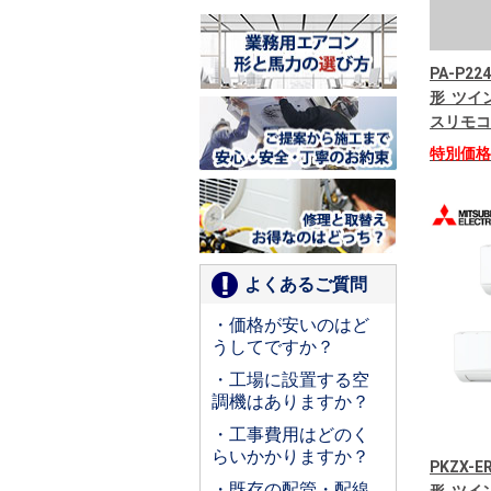
PA-P22
形 ツイン
スリモコ
特別価
よくあるご質問
・価格が安いのはど
うしてですか？
・工場に設置する空
調機はありますか？
・工事費用はどのく
らいかかりますか？
PKZX-
・既存の配管・配線