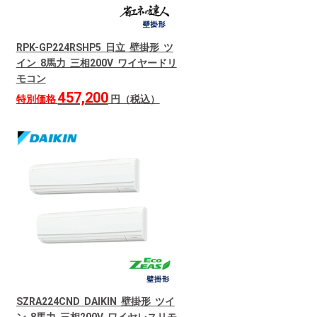
RPK-GP224RSHP5 日立 壁掛形 ツ
イン 8馬力 三相200V ワイヤードリ
モコン
457,200
特別価格
円（税込）
SZRA224CND DAIKIN 壁掛形 ツイ