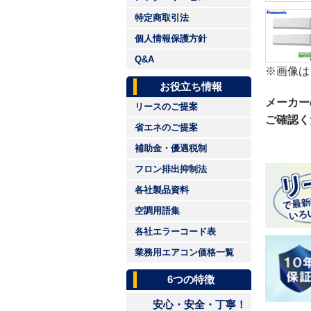
特定商取引法
個人情報保護方針
Q&A
※画像は
お役立ち情報
メーカー
リースのご提案
ご確認く
省エネのご提案
補助金・優遇税制
フロン排出抑制法
各社製品資料
空調用語集
各社エラーコード表
業務用エアコン価格一覧
6つの特徴
安心・安全・丁寧！