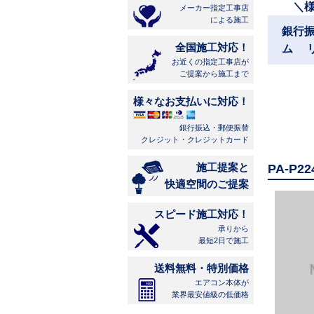
＼
メーカー指定工事店
による施工
銀行
全国施工対応！
ム 
お近くの指定工事店が
ご提案から施工まで
様々なお支払いに対応！
銀行振込・郵便振替
クレジット・クレジットカード
施工提案と
PA-P
快適空間のご提案
スピード施工対応！
承りから
最短2日で施工
送料無料・特別価格
エアコン本体が
業界最安値級の低価格