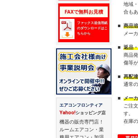
地域
FAXで無料お見積
合も
ファックス送信用紙
■
商品
のダウンロードはこ
メー
ちらから
■
返品
商品
傷等
■
再配
通常
■
メー
エアコンフロンティア
ご注
Yahoo!
ショッピング店
す。
在庫
機器の販売専門店！
ルームエアコン・業
務用エアコン・加湿