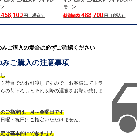
 8馬力 三相200V ワイヤレ
イン 8馬力 三相200V ワイヤレスリ
ン
モコン
458,100
488,700
格
円（税込）
特別価格
円（税込）
のみご購入の場合は必ずご確認ください
のみご購入の注意事項
渡し
ック荷台でのお引渡しですので、お客様にてトラ
からの荷下ろしとそれ以降の運搬をお願い致しま
日のご指定は、月～金曜日です
・日曜・祝日はご指定いただけません。
指定は基本的にできません