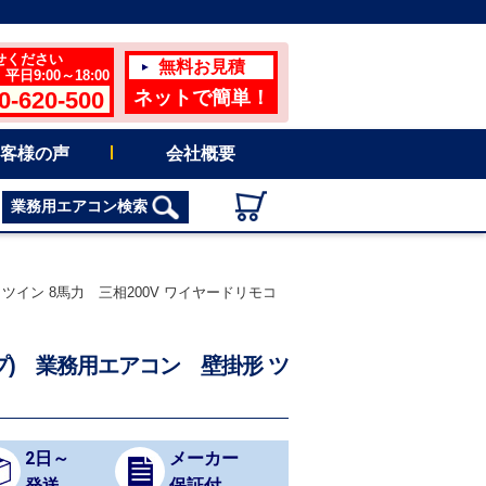
せください
無料お見積
日9:00～18:00
0-620-500
ネットで簡単！
客様の声
会社概要
業務用エアコン検索
形 ツイン 8馬力 三相200V ワイヤードリモコ
タイプ) 業務用エアコン 壁掛形 ツ
2日～
メーカー
発送
保証付