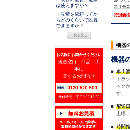
形 ツイン
は使えますか？
スリモコ
・見積を依頼してか
特別価
らどのくらいで設置
できますか？
一覧を見る
機器
お気軽にお問合せください
機器
総合窓口・商品・工
事に
■
車上
関するお問合せ
トラ
ック
0120-620-500
す。
受付時間 平日9:00-18:00
■
配送
土曜
■
時間