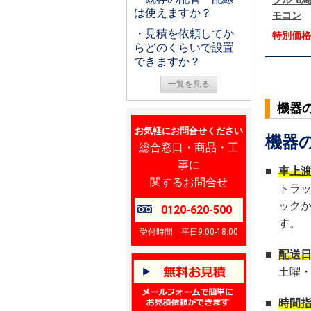
プル 8
は使えますか？
モコン
・見積を依頼してか
特別価
らどのくらいで設置
できますか？
一覧を見る
機器
お気軽にお問合せください
機器
総合窓口・商品・工
事に
■
車上
関するお問合せ
トラ
ック
0120-620-500
す。
受付時間 平日9:00-18:00
■
配送
土曜
■
時間