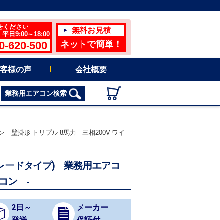
せください
無料お見積
日9:00～18:00
0-620-500
ネットで簡単！
客様の声
会社概要
業務用エアコン検索
コン 壁掛形 トリプル 8馬力 三相200V ワイ
ハイグレードタイプ) 業務用エアコ
コン -
2日～
メーカー
発送
保証付