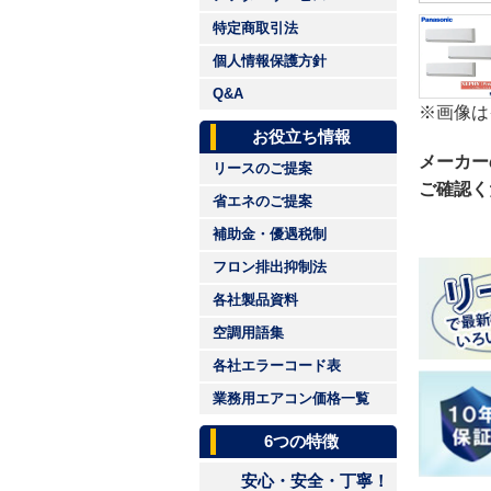
特定商取引法
個人情報保護方針
Q&A
※画像は
お役立ち情報
メーカー
リースのご提案
ご確認く
省エネのご提案
補助金・優遇税制
フロン排出抑制法
各社製品資料
空調用語集
各社エラーコード表
業務用エアコン価格一覧
6つの特徴
安心・安全・丁寧！