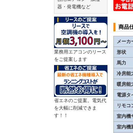
器・発電機など
商品
メーカ
業務用エアコンのリース
形状
をご提案します
馬力
冷房能
暖房能
電源タ
省エネのご提案。電気代
リモコ
を大幅に削減できま
す！！
室内機
室内機