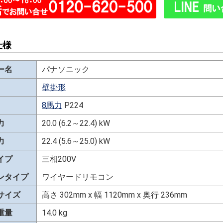
仕様
ー名
パナソニック
壁掛形
8馬力
P224
力
20.0 (6.2～22.4) kW
力
22.4 (5.6～25.0) kW
イプ
三相200V
ンタイプ
ワイヤードリモコン
サイズ
高さ 302mm x 幅 1120mm x 奥行 236mm
重量
14.0 kg