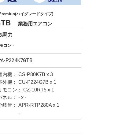
 Premiun(ハイグレードタイプ)
7GTB
業務用エアコン
8馬力
モコン -
PA-P224K7GTB
室内機： CS-P80K7B x 3
室外機： CU-P224G7B x 1
リモコン： CZ-10RT5 x 1
パネル： - x -
分岐管： APR-RTP280A x 1
-