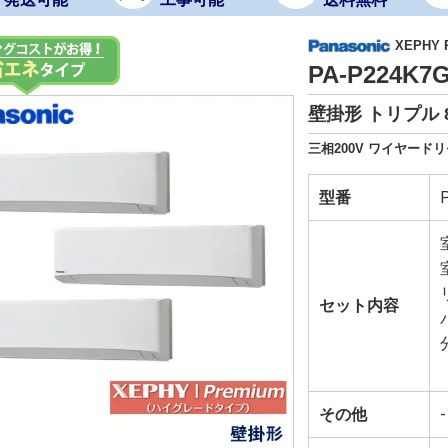
XEPHY
PA-P224K
壁掛形 トリプル 
三相200V ワイヤードリ
型番
セット内容
その他
-