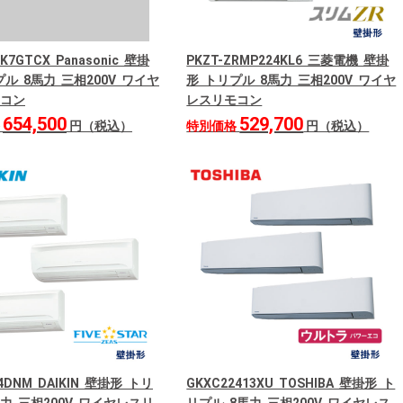
4K7GTCX Panasonic 壁掛
PKZT-ZRMP224KL6 三菱電機 壁掛
ル 8馬力 三相200V ワイヤ
形 トリプル 8馬力 三相200V ワイヤ
コン
レスリモコン
654,500
529,700
格
円（税込）
特別価格
円（税込）
24DNM DAIKIN 壁掛形 トリ
GKXC22413XU TOSHIBA 壁掛形 ト