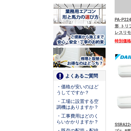
PA-P22
形 トリプ
レスリモ
特別価
よくあるご質問
・価格が安いのはど
うしてですか？
・工場に設置する空
調機はありますか？
・工事費用はどのく
らいかかりますか？
SSRA2
・既存の配管・配線