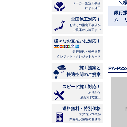
＼
メーカー指定工事店
による施工
銀行
全国施工対応！
ム 
お近くの指定工事店が
ご提案から施工まで
様々なお支払いに対応！
銀行振込・郵便振替
クレジット・クレジットカード
施工提案と
PA-P
快適空間のご提案
スピード施工対応！
承りから
最短2日で施工
送料無料・特別価格
エアコン本体が
業界最安値級の低価格