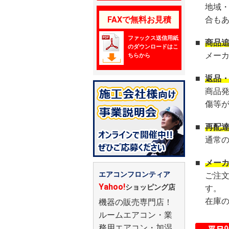
地域
FAXで無料お見積
合も
ファックス送信用紙
■
商品
のダウンロードはこ
メー
ちらから
■
返品
商品
傷等
■
再配
通常
■
メー
エアコンフロンティア
ご注
Yahoo!
ショッピング店
す。
在庫
機器の販売専門店！
ルームエアコン・業
務用エアコン・加湿