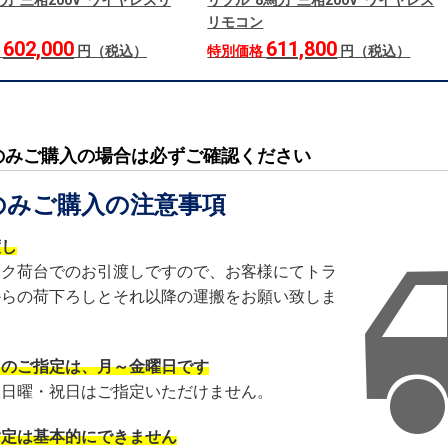
馬力 三相200V ワイヤレスリ
リプル 8馬力 三相200V ワイヤレス
リモコン
602,000
611,800
格
円（税込）
特別価格
円（税込）
のみご購入の場合は必ずご確認ください
のみご購入の注意事項
渡し
ック荷台でのお引渡しですので、お客様にてトラ
からの荷下ろしとそれ以降の運搬をお願い致しま
日のご指定は、月～金曜日です
・日曜・祝日はご指定いただけません。
指定は基本的にできません