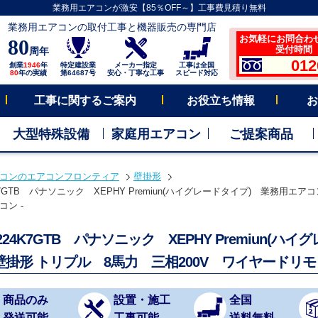
業務用エアコンが激安【85％OFF～】工事費見積り無料
業務用エアコンの取付工事と機器販売の専門店
お気軽にお問合わ
80
受付時間 平
周年
012
創業
1946
年
特定建設業
メーカー指定
工事は全国
80
年の実績
第64687号
安心・丁寧な工事
スピード対応
工事に関するご案内
お役立ち情報
お
大型特殊設備
家庭用エアコン
ご提案商品
コンのエアコンフロンティア
壁掛形
4K7GTB パナソニック XEPHY Premiun(ハイグレードタイプ) 業務用エア
ン -
P224K7GTB パナソニック XEPHY Premiun(
壁掛形 トリプル 8馬力 三相200V ワイヤードリモ
商品のみ
設置・施工
全国
発送可能
工事可能
送料無料