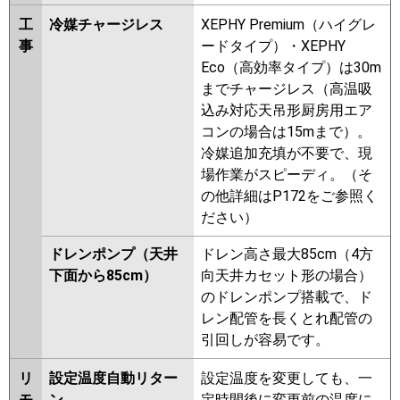
工
冷媒チャージレス
XEPHY Premium（ハイグレ
事
ードタイプ）・XEPHY
Eco（高効率タイプ）は30m
までチャージレス（高温吸
込み対応天吊形厨房用エア
コンの場合は15mまで）。
冷媒追加充填が不要で、現
場作業がスピーディ。（そ
の他詳細はP172をご参照く
ださい）
ドレンポンプ（天井
ドレン高さ最大85cm（4方
下面から85cm）
向天井カセット形の場合）
のドレンポンプ搭載で、ド
レン配管を長くとれ配管の
引回しが容易です。
リ
設定温度自動リター
設定温度を変更しても、一
モ
ン
定時間後に変更前の温度に