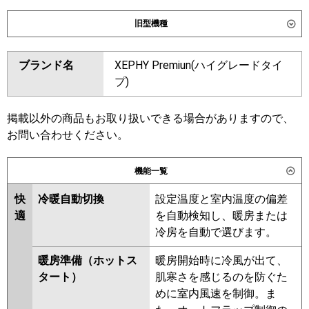
ダイキン
SSRM224DD
旧型機種
東芝
GDXB22413MUB
ダイキン
SSRM224CD
ブランド名
XEPHY Premiun(ハイグレードタイ
三菱電機
PEZX-ZRMP224D6
東芝
RDXB22433MUB
RDXB22433MU
プ)
日立
RPI-GP224RGHPC5
RPI-
RDXB22433M
GP224RGHP5
掲載以外の商品もお取り扱いできる場合がありますので、
三菱電機
PEZX-ZRMP224D5
PEZX-
お問い合わせください。
三菱重工
FDUZ2246HP6S
ZRMP224D4
PEZX-ZRMP224D3
PEZX-ZRMP224D2
PEZX-
パナソニック
PA-P224FE7GDC
PA-
機能一覧
ZRMP224DZ
PEZX-ZRP224DY
P224FE7GDNC
PEZX-ZRP224DV
PEZX-
快
冷暖自動切換
設定温度と室内温度の偏差
ZRP224DR
適
を自動検知し、暖房または
冷房を自動で選びます。
日立
RPI-GP224RGHPC4
RPI-
GP224RGHP4
RPI-GP224RGHPC3
暖房準備（ホットス
暖房開始時に冷風が出て、
RPI-GP224RGHP3
RPI-
タート）
肌寒さを感じるのを防ぐた
GP224RGHPC1-G
RPI-
めに室内風速を制御。ま
GP224RGHP1-G
RPI-