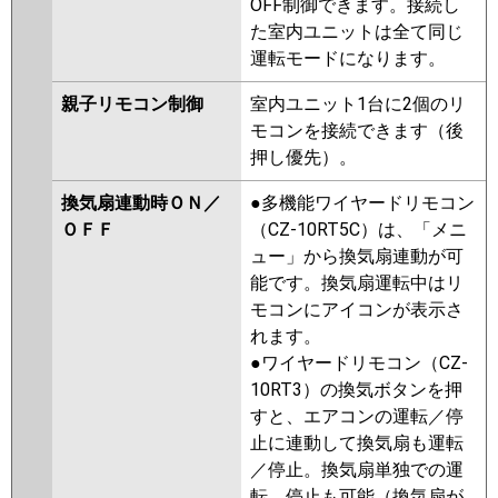
OFF制御できます。接続し
た室内ユニットは全て同じ
運転モードになります。
親子リモコン制御
室内ユニット1台に2個のリ
モコンを接続できます（後
押し優先）。
換気扇連動時ＯＮ／
●多機能ワイヤードリモコン
ＯＦＦ
（CZ-10RT5C）は、「メニ
ュー」から換気扇連動が可
能です。換気扇運転中はリ
モコンにアイコンが表示さ
れます。
●ワイヤードリモコン（CZ-
10RT3）の換気ボタンを押
すと、エアコンの運転／停
止に連動して換気扇も運転
／停止。換気扇単独での運
転、停止も可能（換気扇が