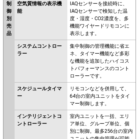
制
空気質情報の表示機
IAQセンサーを接続時に、
御
能
IAQセンサーで検知した温
別
度・湿度・CO2濃度を、多
売
機能ワイヤードリモコンに
品
表示します。
システムコントロー
集中制御の管理機能に省エ
ラー
ネ、タイマー機能など多彩
な機能を追加したハイコス
トパフォーマンスのコント
ローラーです。
スケジュールタイマ
リモコンなどを併用して、
ー
64台の室内ユニットをタイ
マー制御します。
インテリジェントコ
室内ユニットを一括、エリ
ントローラー
ア単位、グループ単位、個
別に制御。最多256台の室内
ユニットの集中管理が可能