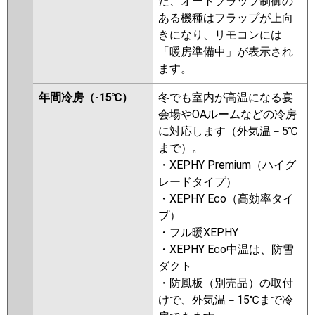
た、オートフラップ制御の
GP224RGHPC2
RPI-GP224RGHP2
ある機種はフラップが上向
RPI-GP224RGHPC1
RPI-
きになり、リモコンには
GP224RGHP1
RPI-GP224RGHPC
「暖房準備中」が表示され
RPI-GP224RGHP
RPI-
ます。
AP224GHPC4-kobe
RPI-
AP224GHPC4
RPI-AP224GHP9-
年間冷房（-15℃）
冬でも室内が高温になる宴
kobe
RPI-AP224GHP9
RPI-
会場やOAルームなどの冷房
AP224GHPC3-kobe
RPI-
に対応します（外気温－5℃
AP224GHPC3
RPI-AP224GHP8-
まで）。
kobe
RPI-AP224GHP8
・XEPHY Premium（ハイグ
レードタイプ）
三菱重工
FDUZ2245HP5SA
・XEPHY Eco（高効率タイ
プ）
パナソニック
PA-P224FE7GDNB
PA-
・フル暖XEPHY
P224FE7GD
PA-P224FE7GDN
PA-
・XEPHY Eco中温は、防雪
P224FE6GDB
PA-P224FE6GDNB
ダクト
・防風板（別売品）の取付
けで、外気温－15℃まで冷