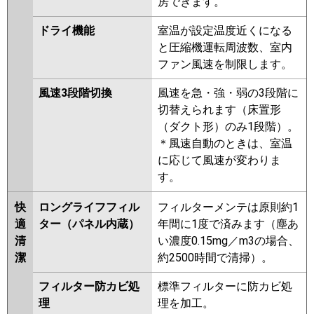
房できます。
ドライ機能
室温が設定温度近くになる
と圧縮機運転周波数、室内
ファン風速を制限します。
風速3段階切換
風速を急・強・弱の3段階に
切替えられます（床置形
（ダクト形）のみ1段階）。
＊風速自動のときは、室温
に応じて風速が変わりま
す。
快
ロングライフフィル
フィルターメンテは原則約1
適
ター（パネル内蔵）
年間に1度で済みます（塵あ
清
い濃度0.15mg／m3の場合、
潔
約2500時間で清掃）。
フィルター防カビ処
標準フィルターに防カビ処
理
理を加工。