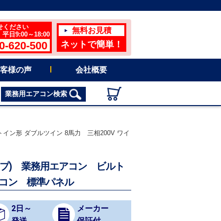
せください
無料お見積
日9:00～18:00
0-620-500
ネットで簡単！
客様の声
会社概要
業務用エアコン検索
ルトイン形 ダブルツイン 8馬力 三相200V ワイ
率タイプ) 業務用エアコン ビルト
モコン 標準パネル
2日～
メーカー
発送
保証付