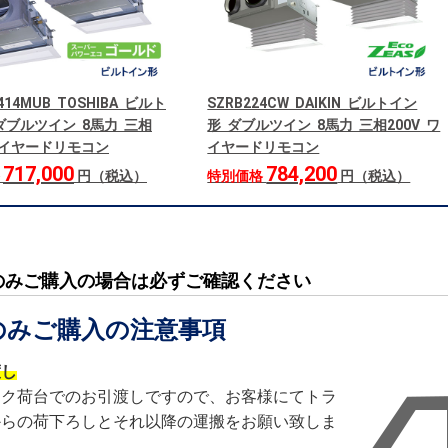
414MUB TOSHIBA ビルト
SZRB224CW DAIKIN ビルトイン
ダブルツイン 8馬力 三相
形 ダブルツイン 8馬力 三相200V ワ
 ワイヤードリモコン
イヤードリモコン
717,000
784,200
格
円（税込）
特別価格
円（税込）
のみご購入の場合は必ずご確認ください
のみご購入の注意事項
渡し
ック荷台でのお引渡しですので、お客様にてトラ
からの荷下ろしとそれ以降の運搬をお願い致しま