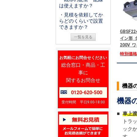
は使えますか？
・見積を依頼してか
らどのくらいで設置
できますか？
GBSF22
一覧を見る
イン形 
200V
特別価
お気軽にお問合せください
総合窓口・商品・工
事に
関するお問合せ
機器
0120-620-500
機器
受付時間 平日9:00-18:00
■
車上
トラ
ック
す。