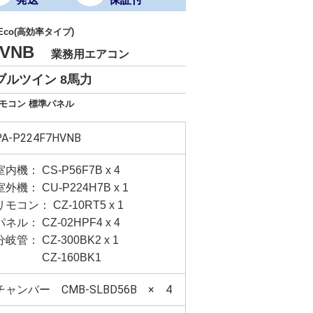
 Eco(高効率タイプ)
7HVNB
業務用エアコン
ブルツイン 8馬力
リモコン 標準パネル
PA-P224F7HVNB
室内機： CS-P56F7B x 4
室外機： CU-P224H7B x 1
リモコン： CZ-10RT5 x 1
パネル： CZ-02HPF4 x 4
分岐管： CZ-300BK2 x 1
CZ-160BK1
チャンバー CMB-SLBD56B × 4