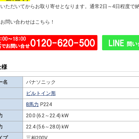
文いただいてからお取り寄せとなります。通常2日～4日程度で
のお問い合わせはこちら！
仕様
ー名
パナソニック
ビルトイン形
8馬力
P224
力
20.0 (6.2～22.4) kW
力
22.4 (5.6～28.0) kW
イプ
三相200V