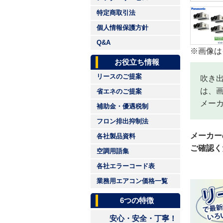
特定商取引法
個人情報保護方針
Q&A
※画像は
お役立ち情報
リースのご提案
吹き
は、
省エネのご提案
メー
補助金・優遇税制
フロン排出抑制法
メーカー
各社製品資料
ご確認く
空調用語集
各社エラーコード表
業務用エアコン価格一覧
6つの特徴
安心・安全・丁寧！