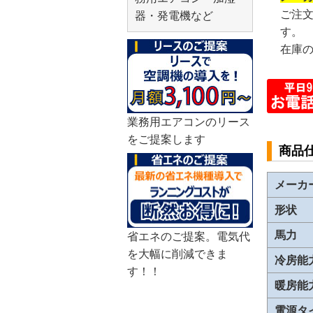
ご注
器・発電機など
す。
在庫
業務用エアコンのリース
をご提案します
商品
メーカ
形状
馬力
省エネのご提案。電気代
を大幅に削減できま
冷房能
す！！
暖房能
電源タ