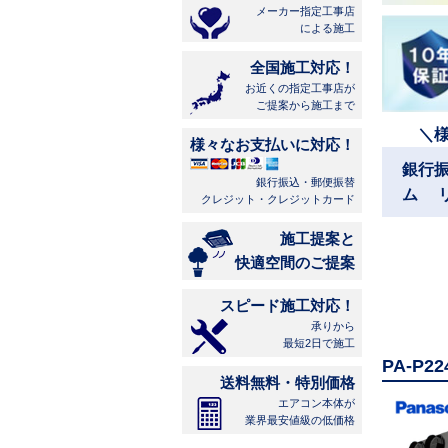
メーカー指定工事店
による施工
全国施工対応！
お近くの指定工事店が
ご提案から施工まで
＼
様々なお支払いに対応！
銀行
銀行振込・郵便振替
ム 
クレジット・クレジットカード
施工提案と
快適空間のご提案
スピード施工対応！
承りから
最短2日で施工
PA-P
送料無料・特別価格
エアコン本体が
業界最安値級の低価格