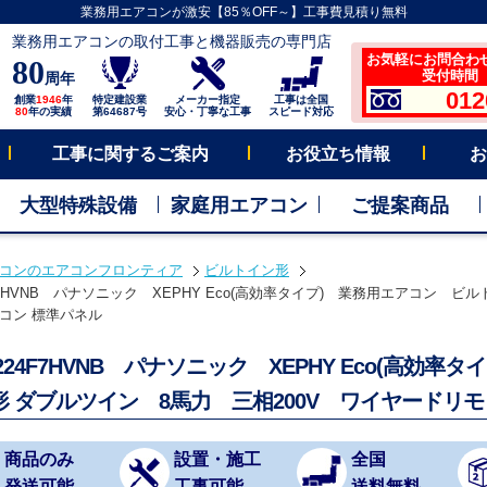
業務用エアコンが激安【85％OFF～】工事費見積り無料
業務用エアコンの取付工事と機器販売の専門店
お気軽にお問合わ
80
受付時間 平
周年
012
創業
1946
年
特定建設業
メーカー指定
工事は全国
80
年の実績
第64687号
安心・丁寧な工事
スピード対応
工事に関するご案内
お役立ち情報
お
大型特殊設備
家庭用エアコン
ご提案商品
コンのエアコンフロンティア
ビルトイン形
4F7HVNB パナソニック XEPHY Eco(高効率タイプ) 業務用エアコン ビ
コン 標準パネル
P224F7HVNB パナソニック XEPHY Eco(高効
形 ダブルツイン 8馬力 三相200V ワイヤードリ
商品のみ
設置・施工
全国
発送可能
工事可能
送料無料