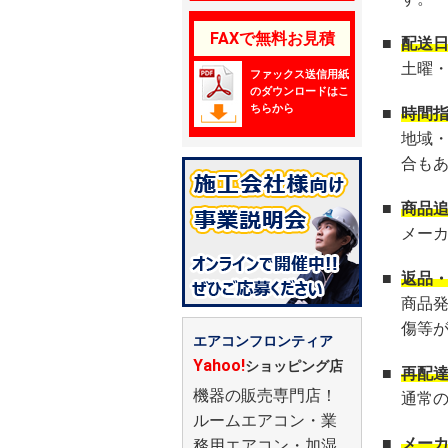
FAXで無料お見積
■
配送
土曜
ファックス送信用紙
のダウンロードはこ
ちらから
■
時間
地域
合も
■
商品
メー
■
返品
商品
傷等
エアコンフロンティア
Yahoo!
ショッピング店
■
再配
機器の販売専門店！
通常
ルームエアコン・業
■
メー
務用エアコン・加湿