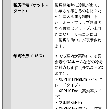
暖房準備（ホットス
暖房開始時に冷風が出て、
タート）
肌寒さを感じるのを防ぐた
めに室内風速を制御。ま
た、オートフラップ制御の
ある機種はフラップが上向
きになり、リモコンには
「暖房準備中」が表示され
ます。
年間冷房（-15℃）
冬でも室内が高温になる宴
会場やOAルームなどの冷房
に対応します（外気温－5℃
まで）。
・XEPHY Premium（ハイグ
レードタイプ）
・XEPHY Eco（高効率タイ
プ）
・フル暖XEPHY
・XEPHY Eco中温は、防雪