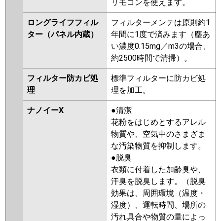
リモコンを使えます。
ロングライフフィル
フィルターメンテは原則約1
ター（パネル内蔵）
年間に1度で済みます（塵あ
い濃度0.15mg／m3の場合、
約2500時間で清掃）。
フィルター防カビ処
標準フィルターに防カビ処
理
理を加工。
ナノイーX
●清潔
花粉をはじめとするアレル
物質や、空気中のさまざま
な汚染物質を抑制します。
●脱臭
衣類に付着した加齢臭や、
汗臭を脱臭します。（脱臭
効果は、周囲環境（温度・
湿度）、運転時間、場所の
汚れ具合や物質の量によっ