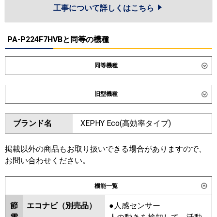
工事について詳しくはこちら
PA-P224F7HVBと同等の機種
同等機種
ダイキン
SZRB224CW
旧型機種
東芝
GBSF22414MUB
ダイキン
SZRB224BAW
SZRB224BW
ブランド名
XEPHY Eco(高効率タイプ)
三菱電機
SZRB224AW
SZZB224CJW
日立
RCB-GP224RSHW5
東芝
GBSF22413MUB
RBSF22433MUB
掲載以外の商品もお取り扱いできる場合がありますので、
RBSF22433MU
RBSF22433M
お問い合わせください。
三菱重工
FDRV2246HD6S-ca
ABSF22437M
ABSF22457M
FDRV2246HD6S-sil
機能一覧
三菱電機
パナソニック
PA-P224F7HVNC
PA-P224F7HVC
節
エコナビ（別売品）
●人感センサー
日立
RCB-GP224RSHW4
RCB-