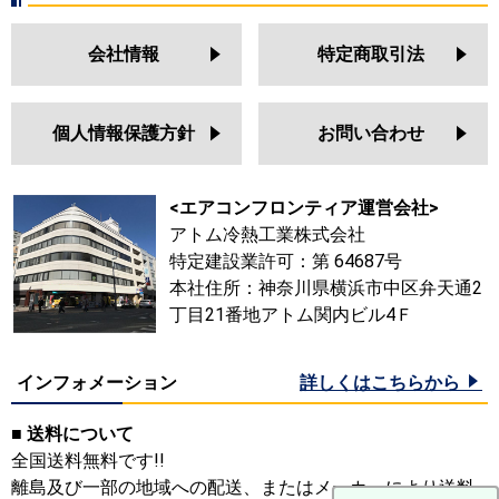
会社情報
特定商取引法
個人情報保護方針
お問い合わせ
<エアコンフロンティア運営会社>
アトム冷熱工業株式会社
特定建設業許可：第 64687号
本社住所：神奈川県横浜市中区弁天通2
丁目21番地アトム関内ビル4Ｆ
インフォメーション
詳しくはこちらから
■ 送料について
全国送料無料です!!
離島及び一部の地域への配送、またはメーカーにより送料