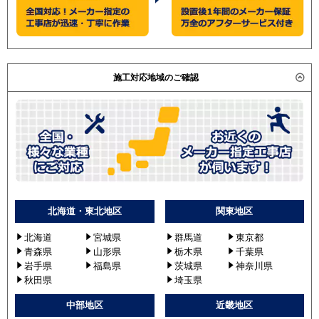
施工対応地域のご確認
北海道・東北地区
関東地区
北海道
宮城県
群馬道
東京都
青森県
山形県
栃木県
千葉県
岩手県
福島県
茨城県
神奈川県
秋田県
埼玉県
中部地区
近畿地区