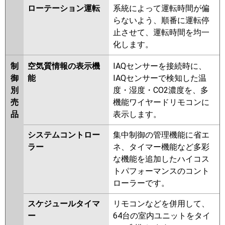
ローテーション運転
系統によって運転時間が偏
らないよう、順番に運転停
止させて、運転時間を均一
化します。
制
空気質情報の表示機
IAQセンサーを接続時に、
御
能
IAQセンサーで検知した温
別
度・湿度・CO2濃度を、多
売
機能ワイヤードリモコンに
品
表示します。
システムコントロー
集中制御の管理機能に省エ
ラー
ネ、タイマー機能など多彩
な機能を追加したハイコス
トパフォーマンスのコント
ローラーです。
スケジュールタイマ
リモコンなどを併用して、
ー
64台の室内ユニットをタイ