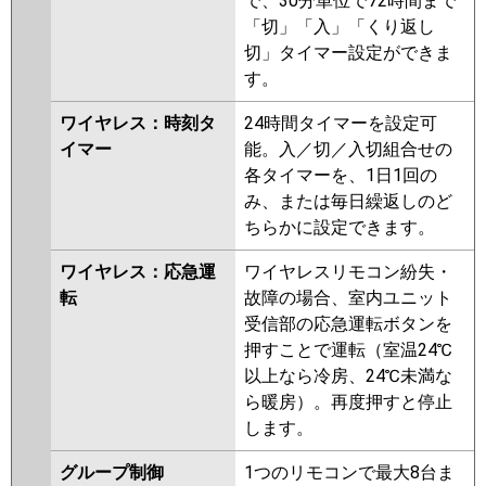
で、30分単位で72時間まで
「切」「入」「くり返し
切」タイマー設定ができま
す。
ワイヤレス：時刻タ
24時間タイマーを設定可
イマー
能。入／切／入切組合せの
各タイマーを、1日1回の
み、または毎日繰返しのど
ちらかに設定できます。
ワイヤレス：応急運
ワイヤレスリモコン紛失・
転
故障の場合、室内ユニット
受信部の応急運転ボタンを
押すことで運転（室温24℃
以上なら冷房、24℃未満な
ら暖房）。再度押すと停止
します。
グループ制御
1つのリモコンで最大8台ま