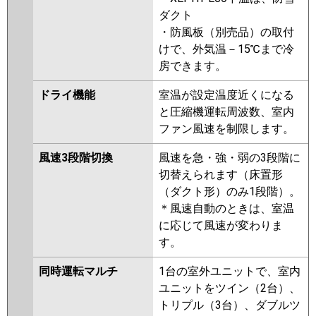
ダクト
・防風板（別売品）の取付
けで、外気温－15℃まで冷
房できます。
ドライ機能
室温が設定温度近くになる
と圧縮機運転周波数、室内
ファン風速を制限します。
風速3段階切換
風速を急・強・弱の3段階に
切替えられます（床置形
（ダクト形）のみ1段階）。
＊風速自動のときは、室温
に応じて風速が変わりま
す。
同時運転マルチ
1台の室外ユニットで、室内
ユニットをツイン（2台）、
トリプル（3台）、ダブルツ