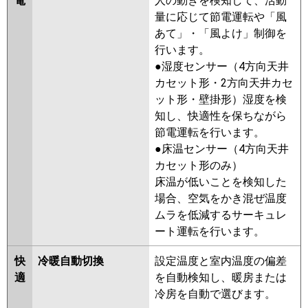
電
人の動きを検知して、活動
GP224RSHW3
RCB-GP224RSHW2
量に応じて節電運転や「風
RCB-GP224RSHW1
RCB-
あて」・「風よけ」制御を
GP224RSHW
RCB-AP224SHW9-
行います。
kobe
RCB-AP224SHW9
RCB-
●湿度センサー（4方向天井
AP224SHW8-kobe
RCB-
カセット形・2方向天井カセ
AP224SHW8
ット形・壁掛形）湿度を検
三菱重工
FDRV2245HD5SA-ca
知し、快適性を保ちながら
FDRV2245HD5SA-sil
節電運転を行います。
FDRVP2244HD5SA-ca
●床温センサー（4方向天井
FDRVP2244HD5SA-sil
カセット形のみ）
FDRVP2244HD5S-ca
床温が低いことを検知した
FDRVP2244HD5S-sil
場合、空気をかき混ぜ温度
FDRVP2244HD5S-canvas
ムラを低減するサーキュレ
FDRVP2244HD5S-silent
ート運転を行います。
パナソニック
PA-P224F7HVNB
PA-P224F7HVN
快
冷暖自動切換
設定温度と室内温度の偏差
PA-P224F7HV
PA-P224F6HVB
適
を自動検知し、暖房または
PA-P224F6HVNB
PA-P224F6HV
冷房を自動で選びます。
PA-P224F6HVN