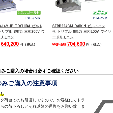
414MUB TOSHIBA ビルト
SZRB224CM DAIKIN ビルトイン
リプル 8馬力 三相200V ワ
形 トリプル 8馬力 三相200V ワイヤ
リモコン
ードリモコン
640,200
704,600
格
円（税込）
特別価格
円（税込）
のみご購入の場合は必ずご確認ください
のみご購入の注意事項
渡し
ック荷台でのお引渡しですので、お客様にてトラ
からの荷下ろしとそれ以降の運搬をお願い致しま