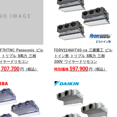
4F7HTNC Panasonic ビル
FDRV2246HT6S-ca 三菱重工 ビル
 トリプル 8馬力 三相
トイン形 トリプル 8馬力 三相
 ワイヤードリモコン
200V ワイヤードリモコン
707,700
597,900
格
円（税込）
特別価格
円（税込）