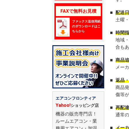
FAXで無料お見積
■
配送
土曜
ファックス送信用紙
のダウンロードはこ
ちらから
■
時間
地域
合も
■
商品
メー
■
返品
商品
傷等
エアコンフロンティア
Yahoo!
ショッピング店
■
再配
機器の販売専門店！
通常
ルームエアコン・業
■
メー
務用エアコン・加湿