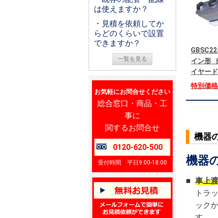
は使えますか？
・見積を依頼してか
らどのくらいで設置
できますか？
GBSC22
一覧を見る
イン形 ト
イヤード
特別価
お気軽にお問合せください
総合窓口・商品・工
事に
関するお問合せ
機器
0120-620-500
機器
受付時間 平日9:00-18:00
■
車上
トラ
ック
す。