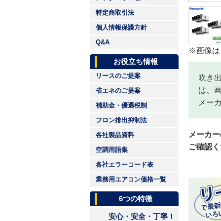
特定商取引法
個人情報保護方針
Q&A
※画像は
お役立ち情報
リースのご提案
吹き
は、
省エネのご提案
メー
補助金・優遇税制
フロン排出抑制法
メーカー
各社製品資料
ご確認く
空調用語集
各社エラーコード表
業務用エアコン価格一覧
6つの特徴
安心・安全・丁寧！