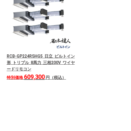
RCB-GP224RSHG5 日立 ビルトイン
形 トリプル 8馬力 三相200V ワイヤ
ードリモコン
609,300
特別価格
円（税込）