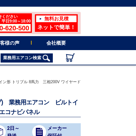
せください
無料お見積
日9:00～18:00
0-620-500
ネットで簡単！
客様の声
会社概要
業務用エアコン検索
トイン形 トリプル 8馬力 三相200V ワイヤード
率タイプ) 業務用エアコン ビルトイ
 エコナビパネル
2日～
メーカー
発送
保証付