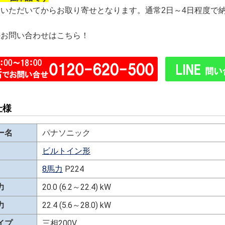
文いただいてからお取り寄せとなります。通常2日～4日程度で
のお問い合わせはこちら！
仕様
ー名
パナソニック
ビルトイン形
8馬力
P224
力
20.0 (6.2～22.4) kW
力
22.4 (5.6～28.0) kW
イプ
三相200V