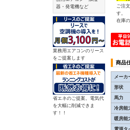
ご注
器・発電機など
す。
在庫
業務用エアコンのリース
をご提案します
商品
メーカ
形状
馬力
省エネのご提案。電気代
を大幅に削減できま
冷房能
す！！
暖房能
電源タ