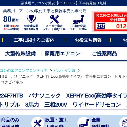
業務用エアコンが激安【85％OFF～】工事費見積り無料
業務用エアコンの取付工事と機器販売の専門店
お気軽にお問合わ
80
受付時間 平
周年
012
創業
1946
年
特定建設業
メーカー指定
工事は全国
80
年の実績
第64687号
安心・丁寧な工事
スピード対応
工事に関するご案内
お役立ち情報
お
大型特殊設備
家庭用エアコン
ご提案商品
コンのエアコンフロンティア
ビルトイン形
4F7HTB パナソニック XEPHY Eco(高効率タイプ) 業務用エアコン ビル
エコナビパネル
P224F7HTB パナソニック XEPHY Eco(高効
 トリプル 8馬力 三相200V ワイヤードリモコン
商品のみ
設置・施工
全国
発送可能
工事可能
送料無料