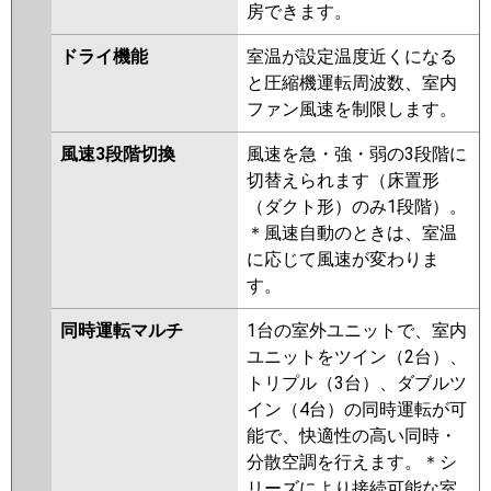
房できます。
ドライ機能
室温が設定温度近くになる
と圧縮機運転周波数、室内
ファン風速を制限します。
風速3段階切換
風速を急・強・弱の3段階に
切替えられます（床置形
（ダクト形）のみ1段階）。
＊風速自動のときは、室温
に応じて風速が変わりま
す。
同時運転マルチ
1台の室外ユニットで、室内
ユニットをツイン（2台）、
トリプル（3台）、ダブルツ
イン（4台）の同時運転が可
能で、快適性の高い同時・
分散空調を行えます。＊シ
リーズにより接続可能な室