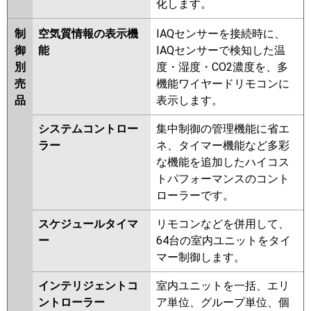
化します。
制
空気質情報の表示機
IAQセンサーを接続時に、
御
能
IAQセンサーで検知した温
別
度・湿度・CO2濃度を、多
売
機能ワイヤードリモコンに
品
表示します。
システムコントロー
集中制御の管理機能に省エ
ラー
ネ、タイマー機能など多彩
な機能を追加したハイコス
トパフォーマンスのコント
ローラーです。
スケジュールタイマ
リモコンなどを併用して、
ー
64台の室内ユニットをタイ
マー制御します。
インテリジェントコ
室内ユニットを一括、エリ
ントローラー
ア単位、グループ単位、個