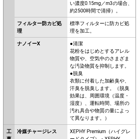
い濃度0.15mg／m3の場合、
約2500時間で清掃）。
フィルター防カビ処
標準フィルターに防カビ処
理
理を加工。
ナノイーX
●清潔
花粉をはじめとするアレル
物質や、空気中のさまざま
な汚染物質を抑制します。
●脱臭
衣類に付着した加齢臭や、
汗臭を脱臭します。（脱臭
効果は、周囲環境（温度・
湿度）、運転時間、場所の
汚れ具合や物質の量によっ
て異なります。）
工
冷媒チャージレス
XEPHY Premium（ハイグレ
事
ードタイプ）・XEPHY