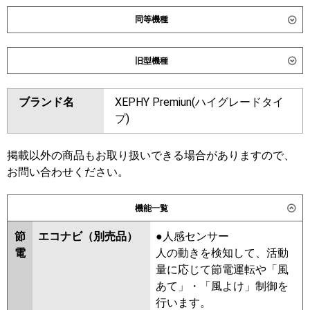
同等機種
ダイキン
SSRB224DD
旧型機種
東芝
GBXB22413MUB
ダイキン
SSRB224CD
ブランド名
XEPHY Premiun(ハイグレードタイ
三菱電機
PDZX-ZRMP224G6
東芝
RBXB22433MUB
RBXB22433MU
プ)
日立
RCB-GP224RGHP5
RBXB22433M
掲載以外の商品もお取り扱いできる場合がありますので、
三菱重工
FDRZ2246HP6S-ca
三菱電機
PDZX-ZRMP224G5
PDZX-
お問い合わせください。
FDRZ2246HP6S-sil
ZRMP224G4
PDZX-ZRMP224G3
PDZX-ZRMP224G2
PDZX-
パナソニック
PA-P224F7GDC
PA-P224F7GDNC
機能一覧
ZRMP224GZ
PDZX-ZRP224GY
PDZX-ZRP224GV
PDZX-
節
エコナビ（別売品）
●人感センサー
ZRP224GR
電
人の動きを検知して、活動
量に応じて節電運転や「風
日立
RCB-GP224RGHP4
RCB-
あて」・「風よけ」制御を
GP224RGHP3
RCB-GP224RGHP1-
行います。
G
RCB-GP224RGHP2
RCB-