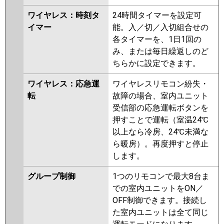
ワイヤレス：時刻タ
24時間タイマーを設定可
イマー
能。入／切／入切組合せの
各タイマーを、1日1回の
み、または毎日繰返しのど
ちらかに設定できます。
ワイヤレス：応急運
ワイヤレスリモコン紛失・
転
故障の場合、室内ユニット
受信部の応急運転ボタンを
押すことで運転（室温24℃
以上なら冷房、24℃未満な
ら暖房）。再度押すと停止
します。
グループ制御
1つのリモコンで最大8台ま
での室内ユニットをON／
OFF制御できます。接続し
た室内ユニットは全て同じ