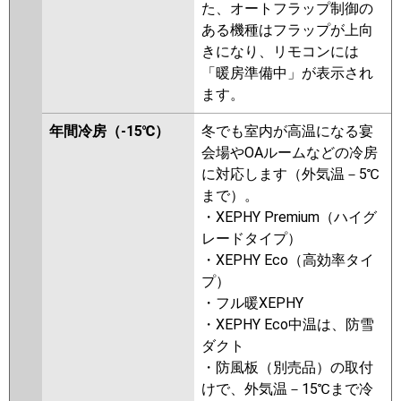
た、オートフラップ制御の
ある機種はフラップが上向
きになり、リモコンには
「暖房準備中」が表示され
ます。
年間冷房（-15℃）
冬でも室内が高温になる宴
会場やOAルームなどの冷房
に対応します（外気温－5℃
まで）。
・XEPHY Premium（ハイグ
レードタイプ）
・XEPHY Eco（高効率タイ
プ）
・フル暖XEPHY
・XEPHY Eco中温は、防雪
ダクト
・防風板（別売品）の取付
けで、外気温－15℃まで冷