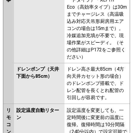
Eco（高効率タイプ）は30m
までチャージレス（高温吸
込み対応天吊形厨房用エア
コンの場合は15mまで）。
冷媒追加充填が不要で、現
場作業がスピーディ。（そ
の他詳細はP172をご参照く
ださい）
ドレンポンプ（天井
ドレン高さ最大85cm（4方
下面から85cm）
向天井カセット形の場合）
のドレンポンプ搭載で、ド
レン配管を長くとれ配管の
引回しが容易です。
リ
設定温度自動リター
設定温度を変更しても、一
モ
ン
定時間後に変更前の温度に
コ
復帰。復帰時間は10分間隔
ン
（240分以内）で設定可能で