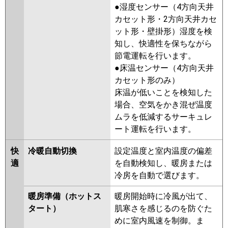
●湿度センサー（4方向天井
GP224RGHP1
RCB-GP224RGHP
カセット形・2方向天井カセ
RCB-AP224GHP8-kobe
RCB-
ット形・壁掛形）湿度を検
AP224GHP8
RCB-AP224GHP7-
知し、快適性を保ちながら
kobe
RCB-AP224GHP7
節電運転を行います。
三菱重工
FDRZ2245HP5SA-sil
●床温センサー（4方向天井
FDRZ2245HP5SA-ca
カセット形のみ）
床温が低いことを検知した
パナソニック
PA-P224F7GDB
PA-P224F7GD
場合、空気をかき混ぜ温度
PA-P224F7GDN
PA-P224F6GDB
ムラを低減するサーキュレ
PA-P224F6GDNB
ート運転を行います。
快
冷暖自動切換
設定温度と室内温度の偏差
適
を自動検知し、暖房または
冷房を自動で選びます。
暖房準備（ホットス
暖房開始時に冷風が出て、
タート）
肌寒さを感じるのを防ぐた
めに室内風速を制御。ま