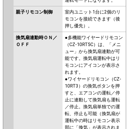
運転モードになります。
親子リモコン制御
室内ユニット1台に2個のリ
モコンを接続できます（後
押し優先）。
換気扇連動時ＯＮ／
●多機能ワイヤードリモコン
ＯＦＦ
（CZ-10RT5C）は、「メニ
ュー」から換気扇連動が可
能です。換気扇運転中はリ
モコンにアイコンが表示さ
れます。
●ワイヤードリモコン（CZ-
10RT3）の換気ボタンを押
すと、エアコンの運転／停
止に連動して換気扇も運転
／停止。換気扇単独での運
転、停止も可能（換気扇が
運転中の時はリモコン表示
部に「換気」が表示されま