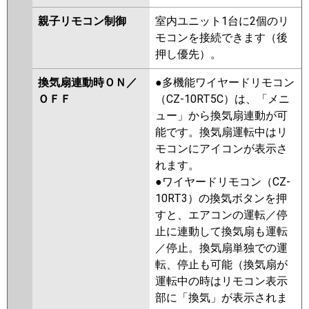
親子リモコン制御
室内ユニット1台に2個のリ
モコンを接続できます（後
押し優先）。
換気扇連動時ＯＮ／
●多機能ワイヤードリモコン
ＯＦＦ
（CZ-10RT5C）は、「メニ
ュー」から換気扇連動が可
能です。換気扇運転中はリ
モコンにアイコンが表示さ
れます。
●ワイヤードリモコン（CZ-
10RT3）の換気ボタンを押
すと、エアコンの運転／停
止に連動して換気扇も運転
／停止。換気扇単独での運
転、停止も可能（換気扇が
運転中の時はリモコン表示
部に「換気」が表示されま