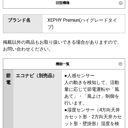
旧型機種
東芝
GFXF22413BU
ダイキン
ブランド名
XEPHY Premiun(ハイグレードタイ
三菱電機
東芝
RFXF22433BU
RFXF22433B
プ)
日立
RPV-GP224RGHW4
三菱電機
掲載以外の商品もお取り扱いできる場合がありますので、
三菱重工
お問い合わせください。
日立
RPV-GP224RGHW3
RPV-
パナソニック
PA-P224B7GVC
PA-P224B7GVNC
GP224RGHW1-G
RPV-
GP224RGHW2
RPV-GP224RGHW1
機能一覧
RPV-GP224RGHW
RPV-
節
エコナビ（別売品）
●人感センサー
AP224GHW7-kobe
RPV-
電
人の動きを検知して、活動
AP224GHW7
RPV-AP224GHW6-
量に応じて節電運転や「風
kobe
RPV-AP224GHW6
あて」・「風よけ」制御を
三菱重工
行います。
●湿度センサー（4方向天井
パナソニック
PA-P224B7GVNB
PA-P224B7GV
カセット形・2方向天井カセ
PA-P224B7GVN
ット形・壁掛形）湿度を検