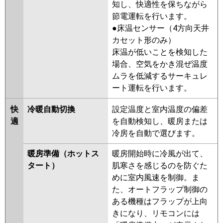
知し、快適性を保ちながら
節電運転を行います。
●床温センサー（4方向天井
カセット形のみ）
床温が低いことを検知した
場合、空気をかき混ぜ温度
ムラを低減するサーキュレ
ート運転を行います。
快
冷暖自動切換
設定温度と室内温度の偏差
適
を自動検知し、暖房または
冷房を自動で選びます。
暖房準備（ホットス
暖房開始時に冷風が出て、
タート）
肌寒さを感じるのを防ぐた
めに室内風速を制御。ま
た、オートフラップ制御の
ある機種はフラップが上向
きになり、リモコンには