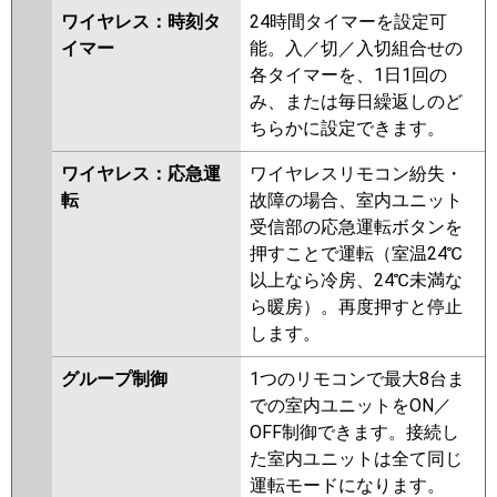
ワイヤレス：時刻タ
24時間タイマーを設定可
イマー
能。入／切／入切組合せの
各タイマーを、1日1回の
み、または毎日繰返しのど
ちらかに設定できます。
ワイヤレス：応急運
ワイヤレスリモコン紛失・
転
故障の場合、室内ユニット
受信部の応急運転ボタンを
押すことで運転（室温24℃
以上なら冷房、24℃未満な
ら暖房）。再度押すと停止
します。
グループ制御
1つのリモコンで最大8台ま
での室内ユニットをON／
OFF制御できます。接続し
た室内ユニットは全て同じ
運転モードになります。