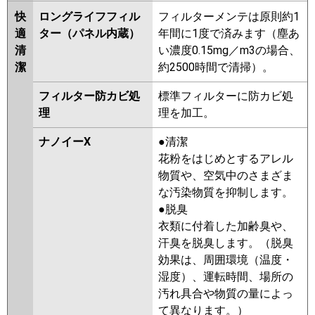
快
ロングライフフィル
フィルターメンテは原則約1
適
ター（パネル内蔵）
年間に1度で済みます（塵あ
清
い濃度0.15mg／m3の場合、
潔
約2500時間で清掃）。
フィルター防カビ処
標準フィルターに防カビ処
理
理を加工。
ナノイーX
●清潔
花粉をはじめとするアレル
物質や、空気中のさまざま
な汚染物質を抑制します。
●脱臭
衣類に付着した加齢臭や、
汗臭を脱臭します。（脱臭
効果は、周囲環境（温度・
湿度）、運転時間、場所の
汚れ具合や物質の量によっ
て異なります。）