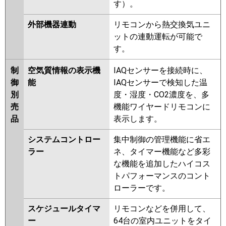
す）。
外部機器連動
リモコンから熱交換気ユニ
ットの連動運転が可能で
す。
制
空気質情報の表示機
IAQセンサーを接続時に、
御
能
IAQセンサーで検知した温
別
度・湿度・CO2濃度を、多
売
機能ワイヤードリモコンに
品
表示します。
システムコントロー
集中制御の管理機能に省エ
ラー
ネ、タイマー機能など多彩
な機能を追加したハイコス
トパフォーマンスのコント
ローラーです。
スケジュールタイマ
リモコンなどを併用して、
ー
64台の室内ユニットをタイ