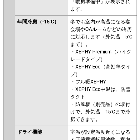
「暖房準備中」が表示され
ます。
年間冷房（-15℃）
冬でも室内が高温になる宴
会場やOAルームなどの冷房
に対応します（外気温－5℃
まで）。
・XEPHY Premium（ハイグ
レードタイプ）
・XEPHY Eco（高効率タイ
プ）
・フル暖XEPHY
・XEPHY Eco中温は、防雪
ダクト
・防風板（別売品）の取付
けで、外気温－15℃まで冷
房できます。
ドライ機能
室温が設定温度近くになる
と圧縮機運転周波数、室内