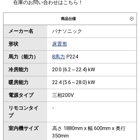
在庫のお問い合わせはこちら！
商品仕様
メーカー名
パナソニック
形状
床置形
馬力（能力）
8馬力
P224
冷房能力
20.0 (6.2～22.4) kW
暖房能力
22.4 (5.6～28.0) kW
電源タイプ
三相200V
リモコンタイ
-
プ
室内機サイズ
高さ 1880mm x 幅 600mm x 奥行
350mm