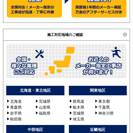
施工対応地域のご確認
北海道・東北地区
関東地区
北海道
宮城県
群馬道
東京都
青森県
山形県
栃木県
千葉県
岩手県
福島県
茨城県
神奈川県
秋田県
埼玉県
中部地区
近畿地区