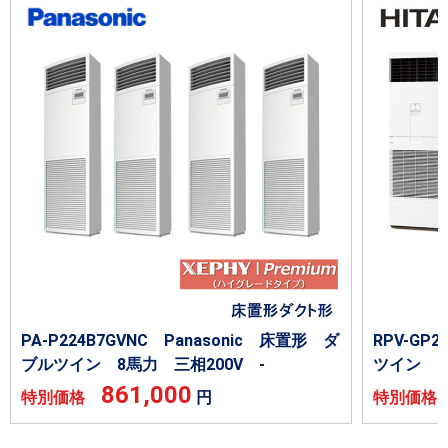
PA-P224B7GVNC Panasonic 床置形 ダ
RPV-G
ブルツイン 8馬力 三相200V -
ツイン 8
861,000
特別価格
円
特別価