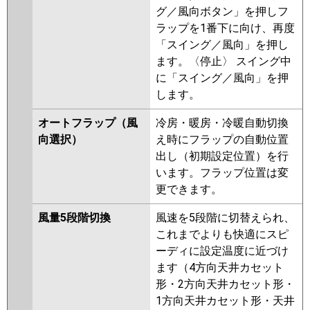
GP160RSHP5
RCI-GP160RHNP
グ／風向ボタン」を押しフ
RCI-GP160RSHP4
RCI-
ラップを1番下に向け、再度
AP160HNP9-kobe
RCI-
「スイング／風向」を押し
AP160HNP9
RCI-GP160RSHP3
ます。〈停止〉 スイング中
に「スイング／風向」を押
三菱重工
FDTV1606HP6S-airf
します。
FDTV1606HP6S
FDTV1606HP6S-
osj
FDTV1606HP6S-rak
オートフラップ（風
冷房・暖房・冷暖自動切換
FDTK1605HP5SA-osj
向選択）
え時にフラップの自動位置
FDTK1605HP5SA-rak
出し（初期設定位置）を行
FDTK1605HP5SA-airf
います。フラップ位置は変
FDTK1605HP5SA
更できます。
FDTV1605HPA5SA-osj
風量5段階切換
風速を5段階に切替えられ、
FDTV1605HPA5SA-rak
これまでよりも快適にスピ
FDTV1605HPA5SA-airf
ーディに設定温度に近づけ
FDTV1605HPA5SA
ます（4方向天井カセット
FDTK1605HP5S-osj
形・2方向天井カセット形・
FDTK1605HP5S-rak
1方向天井カセット形・天井
FDTK1605HP5S-airf