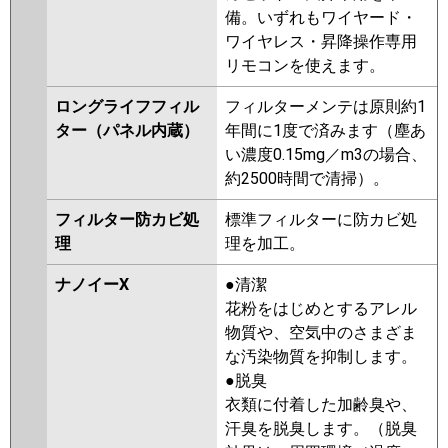
備。いずれもワイヤード・
ワイヤレス・昇降操作専用
リモコンを使えます。
ロングライフフィル
フィルターメンテは原則約1
ター（パネル内蔵）
年間に1度で済みます（塵あ
い濃度0.15mg／m3の場合、
約2500時間で清掃）。
フィルター防カビ処
標準フィルターに防カビ処
理
理を加工。
ナノイーX
●清潔
花粉をはじめとするアレル
物質や、空気中のさまざま
な汚染物質を抑制します。
●脱臭
衣類に付着した加齢臭や、
汗臭を脱臭します。（脱臭