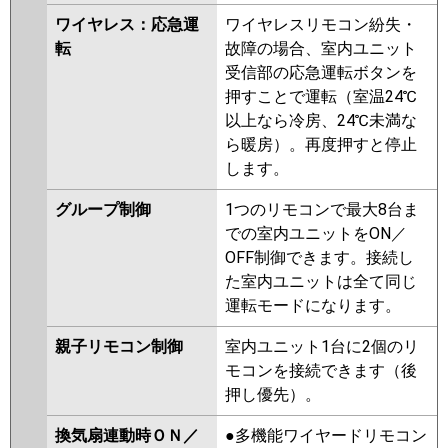
ワイヤレス：応急運
ワイヤレスリモコン紛失・
転
故障の場合、室内ユニット
受信部の応急運転ボタンを
押すことで運転（室温24℃
以上なら冷房、24℃未満な
ら暖房）。再度押すと停止
します。
グループ制御
1つのリモコンで最大8台ま
での室内ユニットをON／
OFF制御できます。接続し
た室内ユニットは全て同じ
運転モードになります。
親子リモコン制御
室内ユニット1台に2個のリ
モコンを接続できます（後
押し優先）。
換気扇連動時ＯＮ／
●多機能ワイヤードリモコン