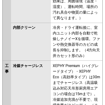
効果は、周囲環境（温度・
湿度）、運転時間、場所の
汚れ具合や物質の量によっ
て異なります。）
内部クリーン
冷房・ドライ運転後に、室
内ユニット内部を自動で乾
燥しナノイーXを循環。ファ
ンや熱交換器等のカビの成
長を抑制します。（4方向天
井カセット形のみ）
工
冷媒チャージレス
XEPHY Premium（ハイグレ
事
ードタイプ）・XEPHY
Eco（高効率タイプ）は30m
までチャージレス（高温吸
込み対応天吊形厨房用エア
コンの場合は15mまで）。
冷媒追加充填が不要で、現