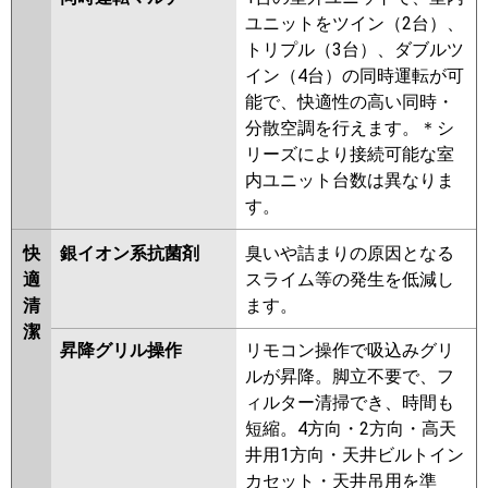
ユニットをツイン（2台）、
トリプル（3台）、ダブルツ
イン（4台）の同時運転が可
能で、快適性の高い同時・
分散空調を行えます。＊シ
リーズにより接続可能な室
内ユニット台数は異なりま
す。
快
銀イオン系抗菌剤
臭いや詰まりの原因となる
適
スライム等の発生を低減し
清
ます。
潔
昇降グリル操作
リモコン操作で吸込みグリ
ルが昇降。脚立不要で、フ
ィルター清掃でき、時間も
短縮。4方向・2方向・高天
井用1方向・天井ビルトイン
カセット・天井吊用を準