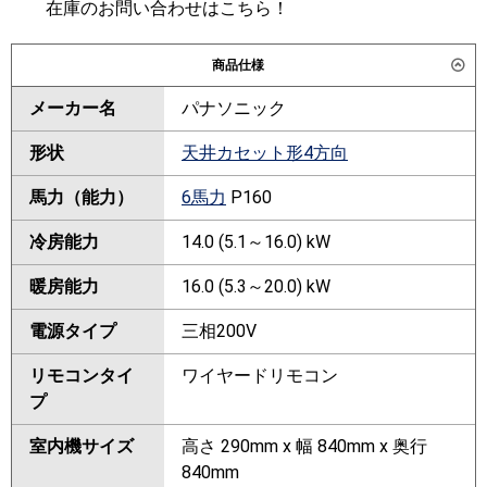
在庫のお問い合わせはこちら！
商品仕様
メーカー名
パナソニック
形状
天井カセット形4方向
馬力（能力）
6馬力
P160
冷房能力
14.0 (5.1～16.0) kW
暖房能力
16.0 (5.3～20.0) kW
電源タイプ
三相200V
リモコンタイ
ワイヤードリモコン
プ
室内機サイズ
高さ 290mm x 幅 840mm x 奥行
840mm