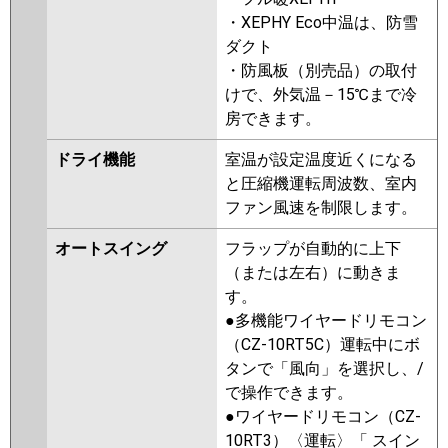
PLZX-ERMP160EEY
PLZX-
・XEPHY Eco中温は、防雪
ERMP160EY
PLZX-ERMP160ELEY
ダクト
PLZX-HRMP160EFGV
PLZX-
・防風板（別売品）の取付
HRMP160EFV
PLZX-HRMP160EV
けで、外気温－15℃まで冷
PLZX-ERMP160EEW
PLZX-
房できます。
ERMP160EW
PLZX-
ERMP160ELEW
PLZX-
ドライ機能
室温が設定温度近くになる
ERMP160EEV
PLZX-ERMP160EV
と圧縮機運転周波数、室内
PLZX-ERMP160ELEV
PLZX-
ファン風速を制限します。
ERMP160EER
PLZX-ERMP160ER
オートスイング
フラップが自動的に上下
PLZX-ERMP160ELER
（または左右）に動きま
日立
RCI-GP160RHNP5
RCI-
す。
GP160RSHP11
RCI-GP160RHNP4
●多機能ワイヤードリモコン
RCI-GP160RSHP9
RCI-
（CZ-10RT5C）運転中にボ
GP160RHNP3
RCI-GP160RSHP8
タンで「風向」を選択し、/
RCI-GP160RHNP2
RCI-
で操作できます。
GP160RSHP7
RCI-GP160RHNP1
●ワイヤードリモコン（CZ-
RCI-GP160RSHP6
RCI-
10RT3）〈運転〉「 スイン