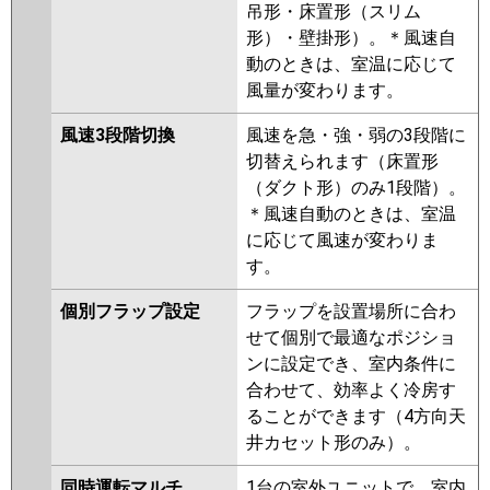
吊形・床置形（スリム
FDTK1605HP5S
形）・壁掛形）。＊風速自
FDTV1605HPA5S-osj
動のときは、室温に応じて
FDTV1605HPA5S-rak
風量が変わります。
FDTV1605HPA5S-airf
FDTV1605HPA5S-rakuri-na
風速3段階切換
風速を急・強・弱の3段階に
FDTV1605HPA5S-airflex
切替えられます（床置形
FDTV1605HPA5S
（ダクト形）のみ1段階）。
＊風速自動のときは、室温
パナソニック
PA-P160U7KDNBX
PA-
に応じて風速が変わりま
P160U7HDNBX
PA-P160U7KDNB
す。
PA-P160U7HDB
PA-P160U7HDNB
PA-P160U7KDN
PA-P160U7KD
個別フラップ設定
フラップを設置場所に合わ
PA-P160U7HD
PA-P160U7HDN
せて個別で最適なポジショ
PA-P160U6KDB
PA-P160U6KDNB
ンに設定でき、室内条件に
PA-P160U6CDB
PA-P160U6CDNB
合わせて、効率よく冷房す
PA-P160U6HDB
PA-P160U6HDNB
ることができます（4方向天
PA-P160U6KDN
PA-P160U6KD
井カセット形のみ）。
PA-P160U6HD
PA-P160U6HDN
同時運転マルチ
1台の室外ユニットで、室内