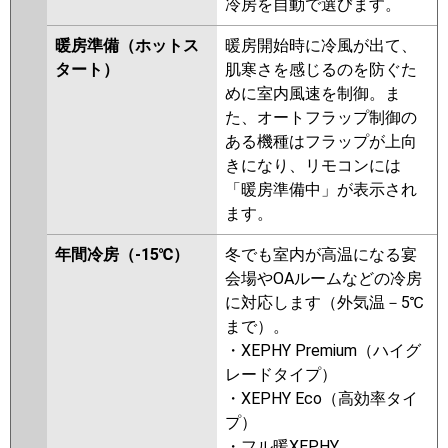
HRMP160HFG4
PLZX-
冷房を自動で選びます。
ERMP160H4
PLZX-
暖房準備（ホットス
暖房開始時に冷風が出て、
ERMP160HLE4
PLZX-
タート）
肌寒さを感じるのを防ぐた
ERMP160HE4
PLZX-
めに室内風速を制御。ま
HRMP160HF3
PLZX-HRMP160H3
た、オートフラップ制御の
PLZX-HRMP160HFG3
PLZX-
ある機種はフラップが上向
ERMP160HE3
PLZX-ERMP160H3
きになり、リモコンには
PLZX-ERMP160HLE3
PLZX-
「暖房準備中」が表示され
HRMP160HFG2
PLZX-
ます。
HRMP160HF2
PLZX-HRMP160H2
PLZX-ERMP160HE2
PLZX-
年間冷房（-15℃）
冬でも室内が高温になる宴
ERMP160H2
PLZX-
会場やOAルームなどの冷房
ERMP160HLE2
PLZX-
に対応します（外気温－5℃
HRMP160EFGZ
PLZX-
まで）。
HRMP160EFZ
PLZX-HRMP160EZ
・XEPHY Premium（ハイグ
PLZX-ERMP160EEZ
PLZX-
レードタイプ）
ERMP160EZ
PLZX-ERMP160ELEZ
・XEPHY Eco（高効率タイ
PLZX-HRMP160EFGY
PLZX-
プ）
HRMP160EFY
PLZX-HRMP160EY
・フル暖XEPHY