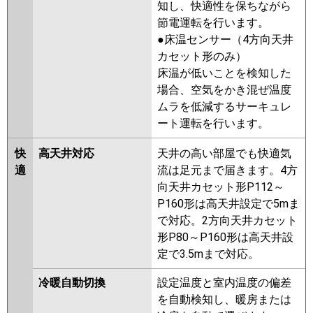
RUEB16031XU
RUEB16031MU
知し、快適性を保ちながら
三菱重工
FDTV1606HP6SA-rak
RUSB16033XU
RUSB16033MU
節電運転を行います。
FDTV1606HP6SA-airf
RUEB16031M
RUEB16031X
●床温センサー（4方向天井
FDTV1606HP6SA
RUHB16031M
RUHB16031X
カセット形のみ）
FDTV1606HP6SA-osj
AUHB16074M
AUHB16074M-R
床温が低いことを検知した
AUHB16074X
AUHB16074X-R
場合、空気をかき混ぜ温度
パナソニック
PA-P160U7KDNC
PA-
RUSB16033M
RUSB16033X
ムラを低減するサーキュレ
P160U7KDNCX
PA-P160U7KDC
AUEB16077X
AUEB16077M
ート運転を行います。
PA-P160U7HDNC
PA-
AUSB16077M
AUSB16077X
P160U7HDNCX
PA-P160U7HDC
快
高天井対応
天井の高い部屋でも快適気
三菱電機
PLZX-HRMP160HF5
PLZX-
適
流は足元まで届きます。4方
HRMP160H5
PLZX-
向天井カセット形P112～
HRMP160HFG5
PLZX-
P160形は高天井設定で5mま
HRMP160HBF5
PLZX-
で対応。2方向天井カセット
ERMP160H5
PLZX-
形P80～P160形は高天井設
ERMP160HLE5
PLZX-
定で3.5mまで対応。
ERMP160HE5
PLZX-HRMP160H4
PLZX-HRMP160HBF4
PLZX-
冷暖自動切換
設定温度と室内温度の偏差
HRMP160HF4
PLZX-
を自動検知し、暖房または