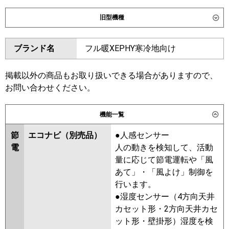
ダイキン
SZRC160CND
SZRC160CD
旧型機種
SZRUC160CD
SDRC160BBD
SDRC160BBND
SDRUC160BBD
ダイキン
SZRC160BYD
SZRC160BYND
ブランド名
フル暖XEPHY寒冷地向け
SZRUC160BYD
SZRC160BJD
東芝
GUHB160111MUB
GUHB160111XU
SZRC160BJND
SZRJC160BJD
GUEB160111MUB
GUEB160111XU
SZRJC160BFD
SDRC160BD
掲載以外の商品もお取り扱いできる場合がありますので、
GUSB160141MUB
GUSB160141XU
SDRC160BND
SZRC160BFND
お問い合わせください。
GUSB16014P1XU
SZRC160BFD
SZRC160BCD
GUSB16014P1MUB
SZRC160BCND
機能一覧
三菱電機
PLZX-HRMP160H6
PLZX-
東芝
GUHB16011MUB
GUHB16011XU
HRMP160HFG6
PLZX-
節
エコナビ（別売品）
●人感センサー
GUEB16011XU
GUEB16011MUB
HRMP160HBF6
PLZX-
電
人の動きを検知して、活動
GUSB16014MUB
GUSB16014XU
HRMP160HF6
PLZX-
量に応じて節電運転や「風
GUSB16014PMUB
ERMP160HLE6
PLZX-
あて」・「風よけ」制御を
GUSB16014PXU
RUSB16034MUB
ERMP160HE6
PLZX-ERMP160H6
行います。
RUSB16034XU
RUHB16031MUB
●湿度センサー（4方向天井
日立
RCI-GP160RHNP6
RCI-
RUEB16031MUB
RUSB16033MUB
カセット形・2方向天井カセ
GP160RSHP12
RUHB16031MU
RUHB16031XU
ット形・壁掛形）湿度を検