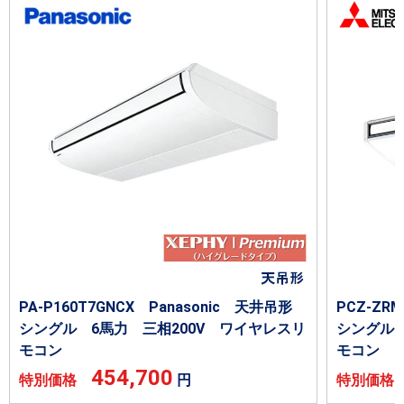
PA-P160T7GNCX Panasonic 天井吊形
PCZ-Z
シングル 6馬力 三相200V ワイヤレスリ
シングル 
モコン
モコン
454,700
特別価格
円
特別価