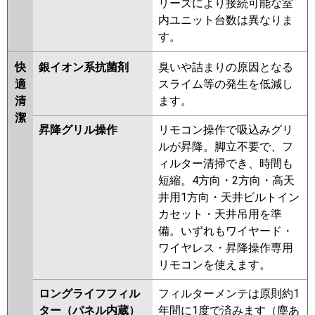
リーズにより接続可能な室
内ユニット台数は異なりま
す。
快
銀イオン系抗菌剤
臭いや詰まりの原因となる
適
スライム等の発生を低減し
清
ます。
潔
昇降グリル操作
リモコン操作で吸込みグリ
ルが昇降。脚立不要で、フ
ィルター清掃でき、時間も
短縮。4方向・2方向・高天
井用1方向・天井ビルトイン
カセット・天井吊用を準
備。いずれもワイヤード・
ワイヤレス・昇降操作専用
リモコンを使えます。
ロングライフフィル
フィルターメンテは原則約1
ター（パネル内蔵）
年間に1度で済みます（塵あ