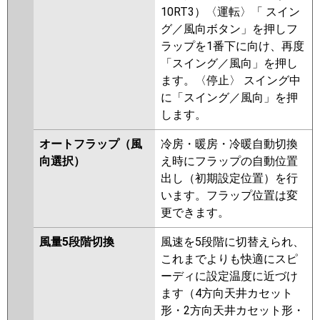
10RT3）〈運転〉「 スイン
グ／風向ボタン」を押しフ
ラップを1番下に向け、再度
「スイング／風向」を押し
ます。〈停止〉 スイング中
に「スイング／風向」を押
します。
オートフラップ（風
冷房・暖房・冷暖自動切換
向選択）
え時にフラップの自動位置
出し（初期設定位置）を行
います。フラップ位置は変
更できます。
風量5段階切換
風速を5段階に切替えられ、
これまでよりも快適にスピ
ーディに設定温度に近づけ
ます（4方向天井カセット
形・2方向天井カセット形・