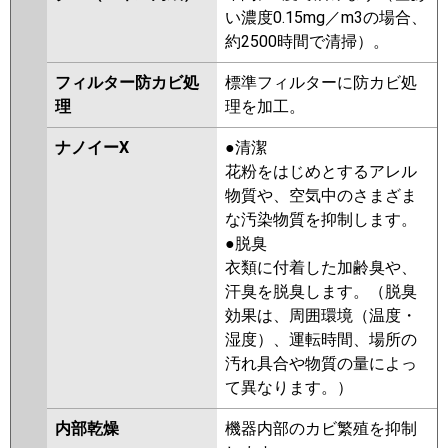
い濃度0.15mg／m3の場合、
約2500時間で清掃）。
フィルター防カビ処
標準フィルターに防カビ処
理
理を加工。
ナノイーX
●清潔
花粉をはじめとするアレル
物質や、空気中のさまざま
な汚染物質を抑制します。
●脱臭
衣類に付着した加齢臭や、
汗臭を脱臭します。（脱臭
効果は、周囲環境（温度・
湿度）、運転時間、場所の
汚れ具合や物質の量によっ
て異なります。）
内部乾燥
機器内部のカビ繁殖を抑制