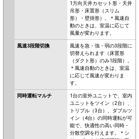
1方向天井カセット形・天井
吊形・床置形（スリム
形）・壁掛形）。＊風速自
動のときは、室温に応じて
風量が変わります。
風速3段階切換
風速を急・強・弱の3段階に
切替えられます（床置形
（ダクト形）のみ1段階）。
＊風速自動のときは、室温
に応じて風速が変わりま
す。
同時運転マルチ
1台の室外ユニットで、室内
ユニットをツイン（2台）、
トリプル（3台）、ダブルツ
イン（4台）の同時運転が可
能で、快適性の高い同時・
分散空調を行えます。＊シ