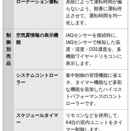
ローテーション運転
系統によって運転時間が偏
らないよう、順番に運転停
止させて、運転時間を均一
化します。
制
空気質情報の表示機
IAQセンサーを接続時に、
御
能
IAQセンサーで検知した温
別
度・湿度・CO2濃度を、多
売
機能ワイヤードリモコンに
品
表示します。
システムコントロー
集中制御の管理機能に省エ
ラー
ネ、タイマー機能など多彩
な機能を追加したハイコス
トパフォーマンスのコント
ローラーです。
スケジュールタイマ
リモコンなどを併用して、
ー
64台の室内ユニットをタイ
マー制御します。