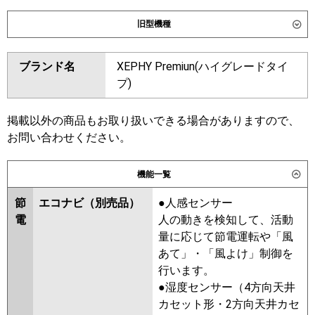
ダイキン
SSRH160D
SSRH160DN
旧型機種
東芝
GCXA16013MUB
GCXA16013XU
ダイキン
SSRH160C
SSRH160CN
ブランド名
XEPHY Premiun(ハイグレードタイ
三菱電機
PCZ-ZRMP160KL6
PCZ-
SSRH160BY
SSRH160BYN
プ)
ZRMP160K6
SSRH160BJ
SSRH160BJN
SSRJH160BJ
SSRJH160BF
日立
RPC-GP160RGH9
SSRH160BF
SSRH160BFN
掲載以外の商品もお取り扱いできる場合がありますので、
SSRH160BCN
SSRH160BC
お問い合わせください。
三菱重工
FDEZ1606H6S
東芝
RCXA16043MUB
RCXA16043MU
パナソニック
PA-P160T7GNC
PA-P160T7GNCX
機能一覧
RCXA16043XU
RCXA16033X
PA-P160T7GC
RCXA16033M
RCXA16012M
節
エコナビ（別売品）
●人感センサー
RCXA16012X
電
人の動きを検知して、活動
量に応じて節電運転や「風
三菱電機
PCZ-ZRMP160KL5
PCZ-
あて」・「風よけ」制御を
ZRMP160K5
PCZ-ZRMP160K4
行います。
PCZ-ZRMP160KL4
PCZ-
●湿度センサー（4方向天井
ZRMP160K3
PCZ-ZRMP160KL3
カセット形・2方向天井カセ
PCZ-ZRMP160K2
PCZ-