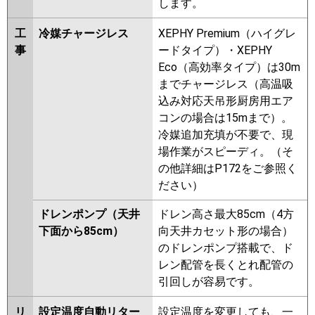
します。
工
冷媒チャージレス
XEPHY Premium（ハイグレ
事
ードタイプ）・XEPHY
Eco（高効率タイプ）は30m
までチャージレス（高温吸
込み対応天吊形厨房用エア
コンの場合は15mまで）。
冷媒追加充填が不要で、現
場作業がスピーディ。（そ
の他詳細はP172をご参照く
ださい）
ドレンポンプ（天井
ドレン高さ最大85cm（4方
下面から85cm）
向天井カセット形の場合）
のドレンポンプ搭載で、ド
レン配管を長くとれ配管の
引回しが容易です。
リ
設定温度自動リター
設定温度を変更しても、一