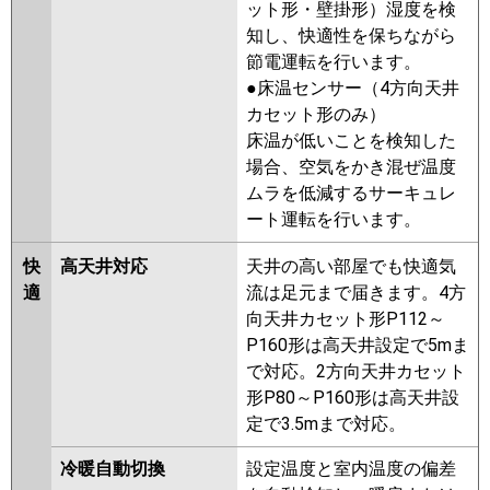
ット形・壁掛形）湿度を検
ZRMP160KL2
PCZ-ZRMP160KZ
知し、快適性を保ちながら
PCZ-ZRMP160KLZ
PCZ-
節電運転を行います。
ZRMP160KY
PCZ-ZRMP160KLY
●床温センサー（4方向天井
PCZ-ZRMP160KV
PCZ-
カセット形のみ）
ZRMP160KLV
PCZ-ZRMP160KR
床温が低いことを検知した
PCZ-ZRMP160KLR
場合、空気をかき混ぜ温度
ムラを低減するサーキュレ
日立
RPC-GP160RGH8
RPC-
ート運転を行います。
GP160RGH7
RPC-GP160RGH6
RPC-GP160RGH5
RPC-
快
高天井対応
天井の高い部屋でも快適気
GP160RGH4
RPC-GP160RGH3
適
流は足元まで届きます。4方
RPC-AP160GH7
RPC-GP160RGH2
向天井カセット形P112～
RPC-AP160GH6
RPC-
P160形は高天井設定で5mま
GP160RGH1
で対応。2方向天井カセット
形P80～P160形は高天井設
三菱重工
FDEZ1605H5SA
FDEZ1605H5S
定で3.5mまで対応。
パナソニック
PA-P160T7GNBX
PA-P160T7GNB
冷暖自動切換
設定温度と室内温度の偏差
PA-P160T7G
PA-P160T7GN
PA-