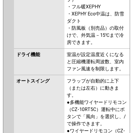
・フル暖XEPHY
・XEPHY Eco中温は、防雪
ダクト
・防風板（別売品）の取付
けで、外気温－15℃まで冷
房できます。
ドライ機能
室温が設定温度近くになる
と圧縮機運転周波数、室内
ファン風速を制限します。
オートスイング
フラップが自動的に上下
（または左右）に動きま
す。
●多機能ワイヤードリモコン
（CZ-10RT5C）運転中にボ
タンで「風向」を選択し、/
で操作できます。
●ワイヤードリモコン（CZ-