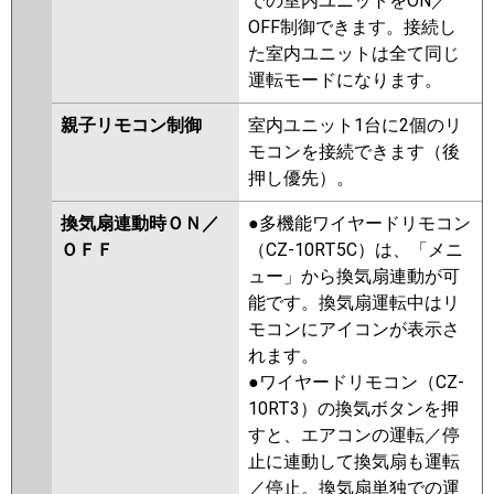
での室内ユニットをON／
OFF制御できます。接続し
た室内ユニットは全て同じ
運転モードになります。
親子リモコン制御
室内ユニット1台に2個のリ
モコンを接続できます（後
押し優先）。
換気扇連動時ＯＮ／
●多機能ワイヤードリモコン
ＯＦＦ
（CZ-10RT5C）は、「メニ
ュー」から換気扇連動が可
能です。換気扇運転中はリ
モコンにアイコンが表示さ
れます。
●ワイヤードリモコン（CZ-
10RT3）の換気ボタンを押
すと、エアコンの運転／停
止に連動して換気扇も運転
／停止。換気扇単独での運