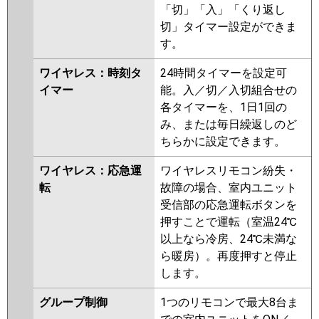
「切」「入」「くり返し
切」タイマー設定ができま
す。
ワイヤレス：時刻タ
24時間タイマーを設定可
イマー
能。入／切／入切組合せの
各タイマーを、1日1回の
み、または毎日繰返しのど
ちらかに設定できます。
ワイヤレス：応急運
ワイヤレスリモコン紛失・
転
故障の場合、室内ユニット
受信部の応急運転ボタンを
押すことで運転（室温24℃
以上なら冷房、24℃未満な
ら暖房）。再度押すと停止
します。
グループ制御
1つのリモコンで最大8台ま