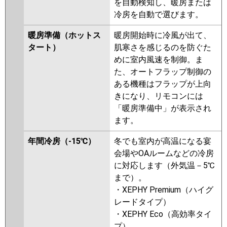
を自動検知し、暖房または
P160VK6GNB
PA-P160T6GB
PA-
冷房を自動で選びます。
P160T6GNB
PA-P160VK6GN
PA-
P160T6GA
PA-P160T6GN1
暖房準備（ホットス
暖房開始時に冷風が出て、
タート）
肌寒さを感じるのを防ぐた
めに室内風速を制御。ま
た、オートフラップ制御の
ある機種はフラップが上向
きになり、リモコンには
「暖房準備中」が表示され
ます。
年間冷房（-15℃）
冬でも室内が高温になる宴
会場やOAルームなどの冷房
に対応します（外気温－5℃
まで）。
・XEPHY Premium（ハイグ
レードタイプ）
・XEPHY Eco（高効率タイ
プ）