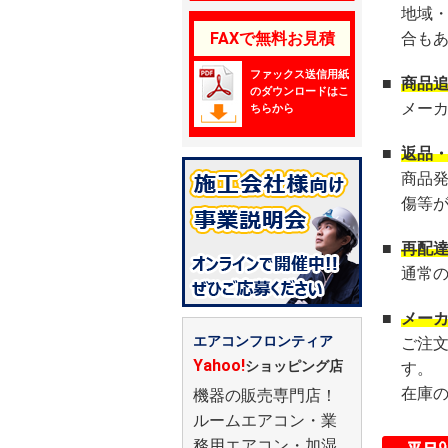
地域
FAXで無料お見積
合も
ファックス送信用紙
■
商品
のダウンロードはこ
メー
ちらから
■
返品
商品
傷等
■
再配
通常
■
メー
エアコンフロンティア
ご注
Yahoo!
ショッピング店
す。
在庫
機器の販売専門店！
ルームエアコン・業
務用エアコン・加湿