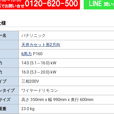
仕様
ー名
パナソニック
天井カセット形2方向
6馬力
P160
力
14.0 (5.1～16.0) kW
力
16.0 (5.3～20.0) kW
イプ
三相200V
ンタイプ
ワイヤードリモコン
サイズ
高さ 350mm x 幅 990mm x 奥行 600mm
重量
23.0 kg