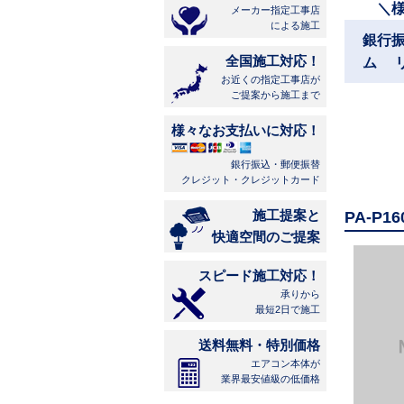
＼
メーカー指定工事店
による施工
銀行
全国施工対応！
ム 
お近くの指定工事店が
ご提案から施工まで
様々なお支払いに対応！
銀行振込・郵便振替
クレジット・クレジットカード
施工提案と
PA-P
快適空間のご提案
スピード施工対応！
承りから
最短2日で施工
送料無料・特別価格
エアコン本体が
業界最安値級の低価格