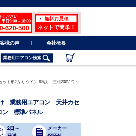
せください
無料お見積
日9:00～18:00
0-620-500
ネットで簡単！
客様の声
会社概要
業務用エアコン検索
ット形2方向 ツイン 6馬力 三相200V ワイ
冷地向け 業務用エアコン 天井カセ
モコン 標準パネル
2日～
メーカー
発送
保証付