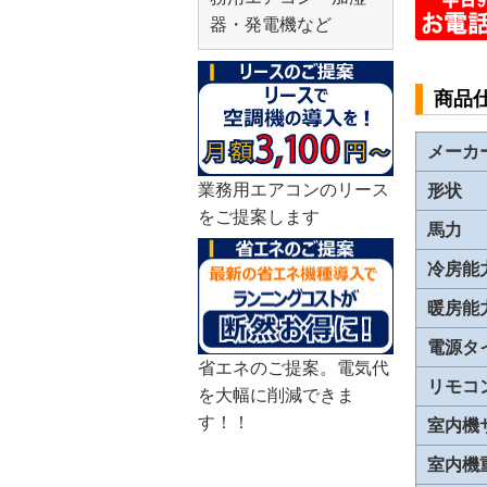
器・発電機など
商品
メーカ
業務用エアコンのリース
形状
をご提案します
馬力
冷房能
暖房能
電源タ
省エネのご提案。電気代
リモコ
を大幅に削減できま
す！！
室内機
室内機