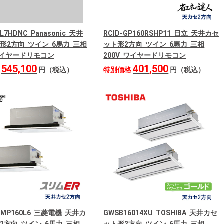
0L7HDNC Panasonic 天井
RCID-GP160RSHP11 日立 天井カセ
形2方向 ツイン 6馬力 三相
ット形2方向 ツイン 6馬力 三相
 ワイヤードリモコン
200V ワイヤードリモコン
545,100
401,500
格
円（税込）
特別価格
円（税込）
ERMP160L6 三菱電機 天井カ
GWSB16014XU TOSHIBA 天井カセ