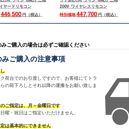
2方向 ツイン 6馬力 三相
ット形2方向 ツイン 6馬力 三相
 ワイヤードリモコン
200V ワイヤレスリモコン
446,500
447,700
格
円（税込）
特別価格
円（税込）
のみご購入の場合は必ずご確認ください
のみご購入の注意事項
渡し
ック荷台でのお引渡しですので、お客様にてトラ
からの荷下ろしとそれ以降の運搬をお願い致しま
日のご指定は、月～金曜日です
・日曜・祝日はご指定いただけません。
指定は基本的にできません