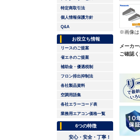
特定商取引法
個人情報保護方針
Q&A
※画像は
お役立ち情報
メーカー
リースのご提案
ご確認く
省エネのご提案
補助金・優遇税制
フロン排出抑制法
各社製品資料
空調用語集
各社エラーコード表
業務用エアコン価格一覧
6つの特徴
安心・安全・丁寧！