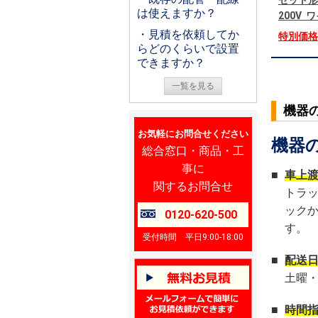
セット形
は使えますか？
200V
・見積を依頼してか
特別価
らどのくらいで設置
できますか？
一覧を見る
機器
お気軽にお問合せください
機器
総合窓口・商品・工
事に
■
車上
関するお問合せ
トラ
ック
0120-620-500
す。
受付時間 平日9:00-18:00
■
配送
土曜
■
時間