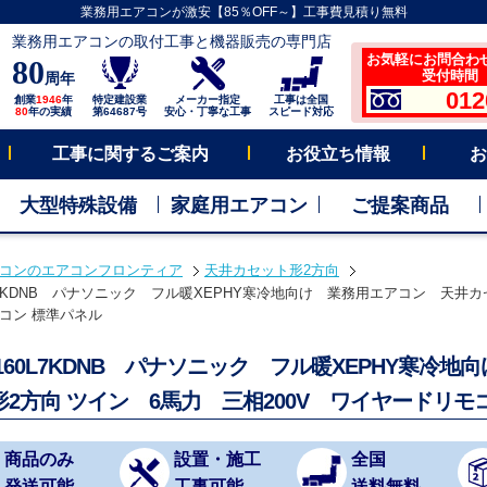
業務用エアコンが激安【85％OFF～】工事費見積り無料
業務用エアコンの取付工事と機器販売の専門店
お気軽にお問合わ
80
受付時間 平
周年
012
創業
1946
年
特定建設業
メーカー指定
工事は全国
80
年の実績
第64687号
安心・丁寧な工事
スピード対応
工事に関するご案内
お役立ち情報
お
大型特殊設備
家庭用エアコン
ご提案商品
コンのエアコンフロンティア
天井カセット形2方向
0L7KDNB パナソニック フル暖XEPHY寒冷地向け 業務用エアコン 天井カセ
コン 標準パネル
P160L7KDNB パナソニック フル暖XEPHY寒
形2方向 ツイン 6馬力 三相200V ワイヤードリ
商品のみ
設置・施工
全国
発送可能
工事可能
送料無料