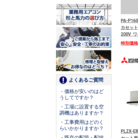
PA-P16
カセット
200V
特別価
よくあるご質問
・価格が安いのはど
うしてですか？
・工場に設置する空
調機はありますか？
・工事費用はどのく
らいかかりますか？
PLZX-
・既存の配管・配線