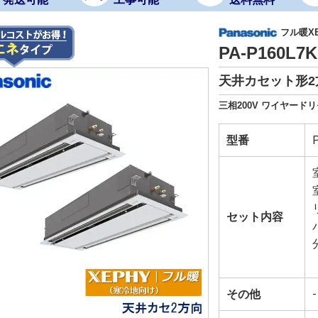
フル暖X
PA-P160L
天井カセット形2
三相200V ワイヤード
型番
セット内容
その他
-