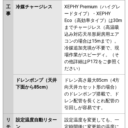
工
冷媒チャージレス
XEPHY Premium（ハイグレ
事
ードタイプ）・XEPHY
Eco（高効率タイプ）は30m
までチャージレス（高温吸
込み対応天吊形厨房用エア
コンの場合は15mまで）。
冷媒追加充填が不要で、現
場作業がスピーディ。（そ
の他詳細はP172をご参照く
ださい）
ドレンポンプ（天井
ドレン高さ最大85cm（4方
下面から85cm）
向天井カセット形の場合）
のドレンポンプ搭載で、ド
レン配管を長くとれ配管の
引回しが容易です。
リ
設定温度自動リター
設定温度を変更しても、一
モ
ン
定時間後に変更前の温度に