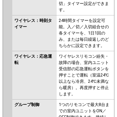
切」タイマー設定ができま
す。
ワイヤレス：時刻タ
24時間タイマーを設定可
イマー
能。入／切／入切組合せの
各タイマーを、1日1回の
み、または毎日繰返しのど
ちらかに設定できます。
ワイヤレス：応急運
ワイヤレスリモコン紛失・
転
故障の場合、室内ユニット
受信部の応急運転ボタンを
押すことで運転（室温24℃
以上なら冷房、24℃未満な
ら暖房）。再度押すと停止
します。
グループ制御
1つのリモコンで最大8台ま
での室内ユニットをON／