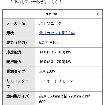
在庫のお問い合わせはこちら！
商品仕様
メーカー名
パナソニック
形状
天井カセット形2方向
馬力（能力）
6馬力
P160
冷房能力
14.0 (5.1～16.0) kW
暖房能力
16.0 (5.3～20.0) kW
電源タイプ
三相200V
リモコンタイ
ワイヤードリモコン
プ
室内機サイズ
高さ 350mm x 幅 990mm x 奥行
600mm