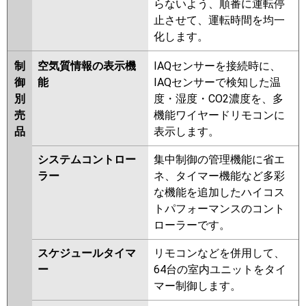
らないよう、順番に運転停
止させて、運転時間を均一
化します。
制
空気質情報の表示機
IAQセンサーを接続時に、
御
能
IAQセンサーで検知した温
別
度・湿度・CO2濃度を、多
売
機能ワイヤードリモコンに
品
表示します。
システムコントロー
集中制御の管理機能に省エ
ラー
ネ、タイマー機能など多彩
な機能を追加したハイコス
トパフォーマンスのコント
ローラーです。
スケジュールタイマ
リモコンなどを併用して、
ー
64台の室内ユニットをタイ
マー制御します。