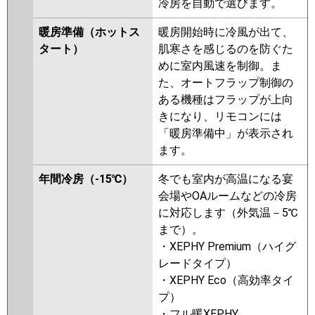
PLZX-HRMP160LFV
PLZX-
冷房を自動で選びます。
HRMP160LV
PLZX-ERMP160LEW
暖房準備（ホットス
暖房開始時に冷風が出て、
PLZX-ERMP160LW
PLZX-
タート）
肌寒さを感じるのを防ぐた
ERMP160LEV
PLZX-ERMP160LV
めに室内風速を制御。ま
PLZX-ERMP160LER
PLZX-
た、オートフラップ制御の
ERMP160LR
ある機種はフラップが上向
日立
RCID-GP160RHNP4
RCID-
きになり、リモコンには
GP160RSHP9
RCID-GP160RHNP3
「暖房準備中」が表示され
RCID-GP160RSHP8
RCID-
ます。
GP160RHNP2
RCID-GP160RSHP7
年間冷房（-15℃）
冬でも室内が高温になる宴
RCID-GP160RHNP1
RCID-
会場やOAルームなどの冷房
GP160RSHP6
RCID-GP160RSHP5
に対応します（外気温－5℃
RCID-GP160RHNP
RCID-
まで）。
GP160RSHP4
RCID-
・XEPHY Premium（ハイグ
AP160HNP11-kobe
RCID-
レードタイプ）
AP160HNP11
RCID-
・XEPHY Eco（高効率タイ
GP160RSHP3
プ）
三菱重工
FDTWK1605HP5SA-rak
・フル暖XEPHY