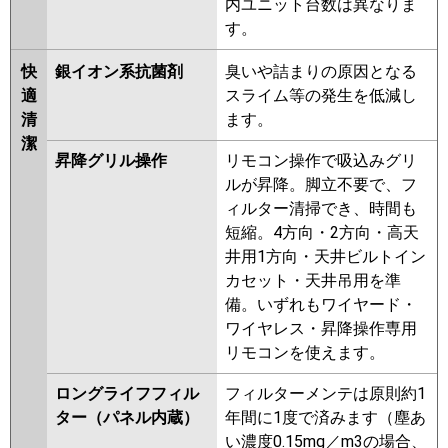
内ユニット台数は異なりま
す。
快
銀イオン系抗菌剤
臭いや詰まりの原因となる
適
スライム等の発生を低減し
清
ます。
潔
昇降グリル操作
リモコン操作で吸込みグリ
ルが昇降。脚立不要で、フ
ィルター清掃でき、時間も
短縮。4方向・2方向・高天
井用1方向・天井ビルトイン
カセット・天井吊用を準
備。いずれもワイヤード・
ワイヤレス・昇降操作専用
リモコンを使えます。
ロングライフフィル
フィルターメンテは原則約1
ター（パネル内蔵）
年間に1度で済みます（塵あ
い濃度0.15mg／m3の場合、