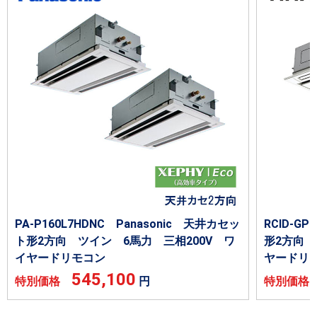
PA-P160L7HDNC Panasonic 天井カセッ
RCID-G
ト形2方向 ツイン 6馬力 三相200V ワ
形2方向 
イヤードリモコン
ヤードリ
545,100
特別価格
円
特別価