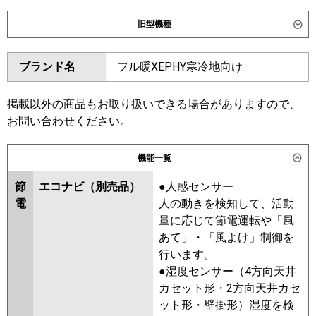
ダイキン
SZRG160CD
SZRG160CND
旧型機種
SDRG160BBND
SDRG160BBD
ダイキン
SZRG160BYD
SZRG160BYND
東芝
GWHB16011MUB
GWHB16011XU
ブランド名
フル暖XEPHY寒冷地向け
SZRG160BJD
SZRG160BJND
GWSB16014MUB
GWSB16014XU
SDRG160BD
SDRG160BND
三菱電機
PLZX-HRMP160LF6
PLZX-
SZRG160BFND
SZRG160BFD
掲載以外の商品もお取り扱いできる場合がありますので、
HRMP160L6
PLZX-ERMP160LE6
SZRG160BCND
SZRG160BCD
お問い合わせください。
PLZX-ERMP160L6
東芝
RWSB16034MUB
RWSB16034XU
機能一覧
日立
RCID-GP160RHNP5
RCID-
RWHB16031MUB
GP160RSHP11
RWSB16033MUB
RWHB16031MU
節
エコナビ（別売品）
●人感センサー
RWHB16031XU
RWSB16033MU
電
人の動きを検知して、活動
三菱重工
FDTWV1606HP6S
RWSB16033XU
RWHB16031M
量に応じて節電運転や「風
FDTWV1606HP6S-rak
RWHB16031X
AWHB16054M
あて」・「風よけ」制御を
AWHB16054M-R
AWHB16054X
行います。
パナソニック
PA-P160L7KDNC
PA-P160L7KDC
AWHB16054X-R
AWEB16037M
●湿度センサー（4方向天井
PA-P160L7HDC
PA-P160L7HDNC
AWEB16037X
RWSB16033M
カセット形・2方向天井カセ
RWSB16033X
AWEB16057M
ット形・壁掛形）湿度を検