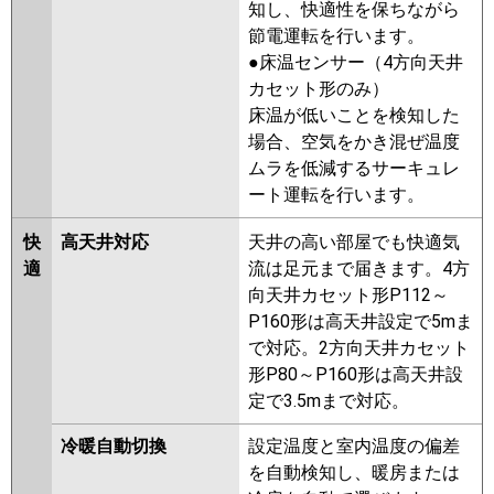
AWEB16057X
AWSB16057X
知し、快適性を保ちながら
AWSB16057M
節電運転を行います。
●床温センサー（4方向天井
三菱電機
PLZX-HRMP160LF5
PLZX-
カセット形のみ）
HRMP160L5
PLZX-ERMP160L5
床温が低いことを検知した
PLZX-ERMP160LE5
PLZX-
場合、空気をかき混ぜ温度
HRMP160L4
PLZX-HRMP160LF4
ムラを低減するサーキュレ
PLZX-ERMP160LE4
PLZX-
ート運転を行います。
ERMP160L4
PLZX-HRMP160LF3
PLZX-HRMP160L3
PLZX-
快
高天井対応
天井の高い部屋でも快適気
ERMP160LE3
PLZX-ERMP160L3
適
流は足元まで届きます。4方
PLZX-HRMP160LF2
PLZX-
向天井カセット形P112～
HRMP160L2
PLZX-ERMP160LE2
P160形は高天井設定で5mま
PLZX-ERMP160L2
PLZX-
で対応。2方向天井カセット
HRMP160LZ
PLZX-HRMP160LFZ
形P80～P160形は高天井設
PLZX-ERMP160LEZ
PLZX-
定で3.5mまで対応。
ERMP160LZ
PLZX-HRMP160LFY
PLZX-HRMP160LY
PLZX-
冷暖自動切換
設定温度と室内温度の偏差
ERMP160LEY
PLZX-ERMP160LY
を自動検知し、暖房または