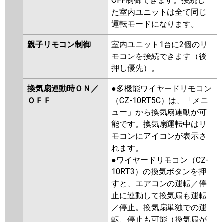
OFF制御できます。接続し
た室内ユニットは全て同じ
運転モードになります。
親子リモコン制御
室内ユニット1台に2個のリ
モコンを接続できます（後
押し優先）。
換気扇連動時ＯＮ／
●多機能ワイヤードリモコン
ＯＦＦ
（CZ-10RT5C）は、「メニ
ュー」から換気扇連動が可
能です。換気扇運転中はリ
モコンにアイコンが表示さ
れます。
●ワイヤードリモコン（CZ-
10RT3）の換気ボタンを押
すと、エアコンの運転／停
止に連動して換気扇も運転
／停止。換気扇単独での運
転、停止も可能（換気扇が