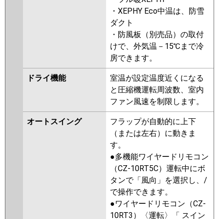
FDTWK1605HP5SA
・XEPHY Eco中温は、防雪
FDTWV1605HPA5SA-rak
ダクト
FDTWV1605HPA5SA
・防風板（別売品）の取付
FDTWK1605HP5S-rak
けで、外気温－15℃まで冷
FDTWK1605HP5S
房できます。
FDTWV1605HPA5S-rak
ドライ機能
室温が設定温度近くになる
FDTWV1605HPA5S-rakuri-na
と圧縮機運転周波数、室内
FDTWV1605HPA5S
ファン風速を制限します。
パナソニック
PA-P160L7KDNB
PA-P160L7HDB
オートスイング
フラップが自動的に上下
PA-P160L7HDNB
PA-P160L7KDA
（または左右）に動きま
PA-P160L7KDNA
PA-P160L7HDA
す。
PA-P160L7HDNA
PA-P160L7KD
●多機能ワイヤードリモコン
PA-P160L7KDN
PA-P160L7HD
（CZ-10RT5C）運転中にボ
PA-P160L7HDN
PA-P160L6KDB
タンで「風向」を選択し、/
PA-P160L6KDNB
PA-P160L6HDB
で操作できます。
PA-P160L6HDNB
PA-P160L6KDA
●ワイヤードリモコン（CZ-
PA-P160L6KDN1
PA-P160L6HDA
10RT3）〈運転〉「 スイン
PA-P160L6HDN1