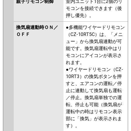
親子リモコン制御
室内ユニット1台に2個のリ
モコンを接続できます（後
押し優先）。
換気扇連動時ＯＮ／
●多機能ワイヤードリモコン
ＯＦＦ
（CZ-10RT5C）は、「メニ
ュー」から換気扇連動が可
能です。換気扇運転中はリ
モコンにアイコンが表示さ
れます。
●ワイヤードリモコン（CZ-
10RT3）の換気ボタンを押
すと、エアコンの運転／停
止に連動して換気扇も運転
／停止。換気扇単独での運
転、停止も可能（換気扇が
運転中の時はリモコン表示
部に「換気」が表示されま
す）。