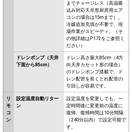
までチャージレス（高温吸
込み対応天吊形厨房用エア
コンの場合は15mまで）。
冷媒追加充填が不要で、現
場作業がスピーディ。（そ
の他詳細はP172をご参照く
ださい）
ドレンポンプ（天井
ドレン高さ最大85cm（4方
下面から85cm）
向天井カセット形の場合）
のドレンポンプ搭載で、ド
レン配管を長くとれ配管の
引回しが容易です。
リ
設定温度自動リター
設定温度を変更しても、一
モ
ン
定時間後に変更前の温度に
コ
復帰。復帰時間は10分間隔
ン
（240分以内）で設定可能で
す。