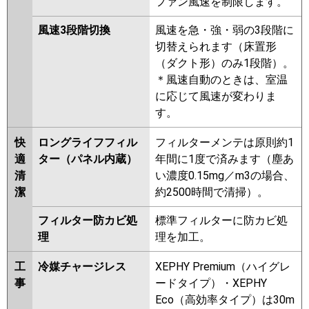
ファン風速を制限します。
風速3段階切換
風速を急・強・弱の3段階に
切替えられます（床置形
（ダクト形）のみ1段階）。
＊風速自動のときは、室温
に応じて風速が変わりま
す。
快
ロングライフフィル
フィルターメンテは原則約1
適
ター（パネル内蔵）
年間に1度で済みます（塵あ
清
い濃度0.15mg／m3の場合、
潔
約2500時間で清掃）。
フィルター防カビ処
標準フィルターに防カビ処
理
理を加工。
工
冷媒チャージレス
XEPHY Premium（ハイグレ
事
ードタイプ）・XEPHY
Eco（高効率タイプ）は30m