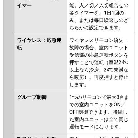
イマー
能。入／切／入切組合せの
各タイマーを、1日1回の
み、または毎日繰返しのど
ちらかに設定できます。
ワイヤレス：応急運
ワイヤレスリモコン紛失・
転
故障の場合、室内ユニット
受信部の応急運転ボタンを
押すことで運転（室温24℃
以上なら冷房、24℃未満な
ら暖房）。再度押すと停止
します。
グループ制御
1つのリモコンで最大8台ま
での室内ユニットをON／
OFF制御できます。接続し
た室内ユニットは全て同じ
運転モードになります。