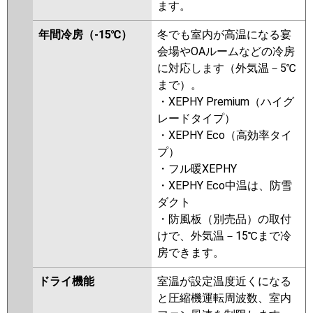
ます。
RPI-GP160RGH8
RPI-
GP160RGHC7
RPI-GP160RGH7
年間冷房（-15℃）
冬でも室内が高温になる宴
RPI-GP160RGHC6
RPI-
会場やOAルームなどの冷房
GP160RGH6
RPI-GP160RGHC5
に対応します（外気温－5℃
RPI-GP160RGH5
RPI-
まで）。
GP160RGHC4
RPI-GP160RGH4
・XEPHY Premium（ハイグ
RPI-AP160GHC3
RPI-
レードタイプ）
GP160RGHC3
RPI-AP160GH8
・XEPHY Eco（高効率タイ
RPI-GP160RGH3
RPI-AP160GHC2
プ）
RPI-GP160RGHC2
RPI-AP160GH7
・フル暖XEPHY
RPI-GP160RGH2
・XEPHY Eco中温は、防雪
ダクト
三菱重工
FDUZ1605H5SA
FDUZ1605H5S
・防風板（別売品）の取付
けで、外気温－15℃まで冷
パナソニック
PA-P160FE7GB
PA-P160FE7GNB
房できます。
PA-P160FE7G
PA-P160FE7GN
PA-P160FE6GB
PA-P160FE6G
ドライ機能
室温が設定温度近くになる
PA-P160FE6GN
と圧縮機運転周波数、室内