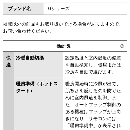
ダイキン
SSRM160C
SSRMM160C
ブランド名
Gシリーズ
三菱電機
PEZ-ZRMP160D6
SSRM160BY
SSRMM160BY
SSRM160BJ
SSRMM160BJ
日立
RPI-GP160RGHC11
RPI-
SSRJM160BJ
SSRJMM160BJ
掲載以外の商品もお取り扱いできる場合がありますので、
GP160RGH11
SSRJM160BF
SSRJMM160BF
お問い合わせください。
SSRMM160BF
SSRM160BF
三菱重工
FDUZ1606H6S
SSRM160BC
SSRMM160BC
機能一覧
パナソニック
PA-P160FE7GC
PA-P160FE7GNC
東芝
RDXA16033MUB
RDXA16033MU
快
冷暖自動切換
設定温度と室内温度の偏差
RDXA16033M
適
を自動検知し、暖房または
冷房を自動で選びます。
三菱電機
PEZ-ZRMP160D5
PEZ-
ZRMP160D4
PEZ-ZRMP160D3
暖房準備（ホットス
暖房開始時に冷風が出て、
PEZ-ZRMP160D2
PEZ-
タート）
肌寒さを感じるのを防ぐた
ZRMP160DZ
PEZ-ZRMP160DY
めに室内風速を制御。ま
PEZ-ZRMP160DV
PEZ-
た、オートフラップ制御の
ZRMP160DR
ある機種はフラップが上向
きになり、リモコンには
日立
RPI-GP160RGHC9
RPI-
「暖房準備中」が表示され
GP160RGH9
RPI-GP160RGHC8