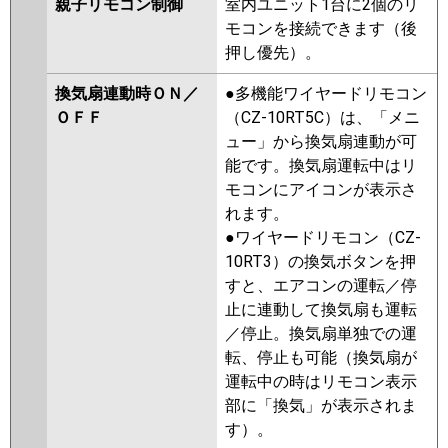
親子リモコン制御
室内ユニット1台に2個のリ
モコンを接続できます（後
押し優先）。
換気扇連動時ＯＮ／
●多機能ワイヤードリモコン
ＯＦＦ
（CZ-10RT5C）は、「メニ
ュー」から換気扇連動が可
能です。換気扇運転中はリ
モコンにアイコンが表示さ
れます。
●ワイヤードリモコン（CZ-
10RT3）の換気ボタンを押
すと、エアコンの運転／停
止に連動して換気扇も運転
／停止。換気扇単独での運
転、停止も可能（換気扇が
運転中の時はリモコン表示
部に「換気」が表示されま
す）。