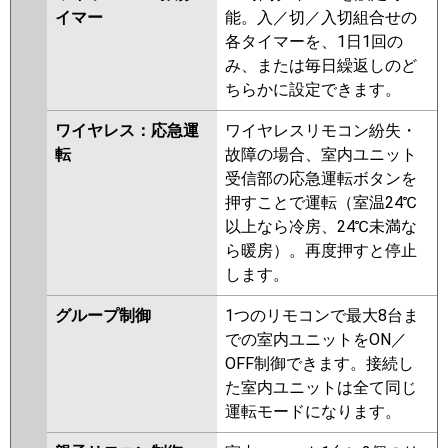
イマー
能。入／切／入切組合せの
各タイマーを、1日1回の
み、または毎日繰返しのど
ちらかに設定できます。
ワイヤレス：応急運
ワイヤレスリモコン紛失・
転
故障の場合、室内ユニット
受信部の応急運転ボタンを
押すことで運転（室温24℃
以上なら冷房、24℃未満な
ら暖房）。再度押すと停止
します。
グループ制御
1つのリモコンで最大8台ま
での室内ユニットをON／
OFF制御できます。接続し
た室内ユニットは全て同じ
運転モードになります。