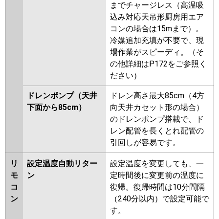
までチャージレス（高温吸
込み対応天吊形厨房用エア
コンの場合は15mまで）。
冷媒追加充填が不要で、現
場作業がスピーディ。（そ
の他詳細はP172をご参照く
ださい）
ドレンポンプ（天井
ドレン高さ最大85cm（4方
下面から85cm）
向天井カセット形の場合）
のドレンポンプ搭載で、ド
レン配管を長くとれ配管の
引回しが容易です。
リ
設定温度自動リター
設定温度を変更しても、一
モ
ン
定時間後に変更前の温度に
コ
復帰。復帰時間は10分間隔
ン
（240分以内）で設定可能で
す。