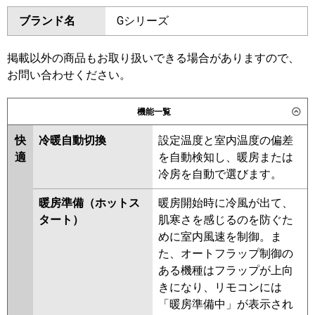
ダイキン
SSRM160C
SSRMM160C
ブランド名
Gシリーズ
三菱電機
PEZ-ZRMP160D6
SSRM160BY
SSRMM160BY
SSRM160BJ
SSRMM160BJ
日立
RPI-GP160RGHC11
RPI-
SSRJM160BJ
SSRJMM160BJ
掲載以外の商品もお取り扱いできる場合がありますので、
GP160RGH11
SSRJM160BF
SSRJMM160BF
お問い合わせください。
SSRMM160BF
SSRM160BF
三菱重工
FDUZ1606H6S
SSRM160BC
SSRMM160BC
機能一覧
パナソニック
PA-P160FE7GC
PA-P160FE7GNC
東芝
RDXA16033MUB
RDXA16033MU
快
冷暖自動切換
設定温度と室内温度の偏差
RDXA16033M
適
を自動検知し、暖房または
冷房を自動で選びます。
三菱電機
PEZ-ZRMP160D5
PEZ-
ZRMP160D4
PEZ-ZRMP160D3
暖房準備（ホットス
暖房開始時に冷風が出て、
PEZ-ZRMP160D2
PEZ-
タート）
肌寒さを感じるのを防ぐた
ZRMP160DZ
PEZ-ZRMP160DY
めに室内風速を制御。ま
PEZ-ZRMP160DV
PEZ-
た、オートフラップ制御の
ZRMP160DR
ある機種はフラップが上向
きになり、リモコンには
日立
RPI-GP160RGHC9
RPI-
「暖房準備中」が表示され
GP160RGH9
RPI-GP160RGHC8