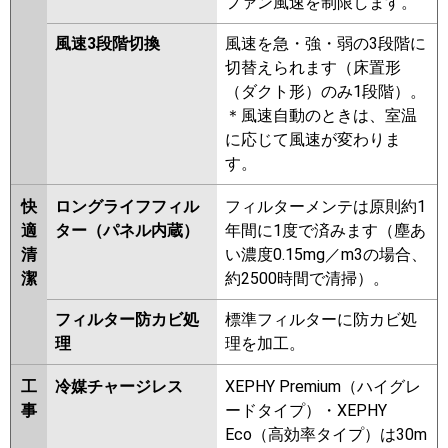
ファン風速を制限します。
風速3段階切換
風速を急・強・弱の3段階に
切替えられます（床置形
（ダクト形）のみ1段階）。
＊風速自動のときは、室温
に応じて風速が変わりま
す。
快
ロングライフフィル
フィルターメンテは原則約1
適
ター（パネル内蔵）
年間に1度で済みます（塵あ
清
い濃度0.15mg／m3の場合、
潔
約2500時間で清掃）。
フィルター防カビ処
標準フィルターに防カビ処
理
理を加工。
工
冷媒チャージレス
XEPHY Premium（ハイグレ
事
ードタイプ）・XEPHY
Eco（高効率タイプ）は30m