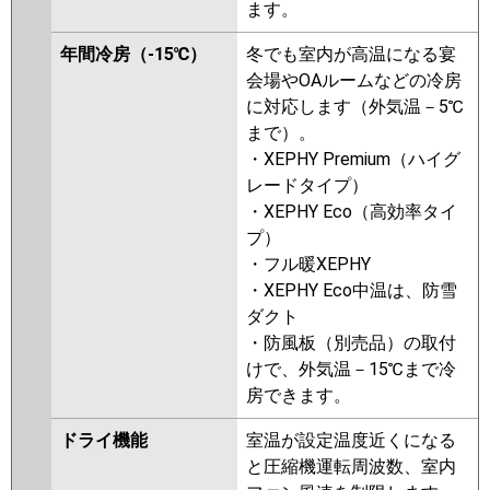
ます。
RPI-GP160RGH8
RPI-
GP160RGHC7
RPI-GP160RGH7
年間冷房（-15℃）
冬でも室内が高温になる宴
RPI-GP160RGHC6
RPI-
会場やOAルームなどの冷房
GP160RGH6
RPI-GP160RGHC5
に対応します（外気温－5℃
RPI-GP160RGH5
RPI-
まで）。
GP160RGHC4
RPI-GP160RGH4
・XEPHY Premium（ハイグ
RPI-AP160GHC3
RPI-
レードタイプ）
GP160RGHC3
RPI-AP160GH8
・XEPHY Eco（高効率タイ
RPI-GP160RGH3
RPI-AP160GHC2
プ）
RPI-GP160RGHC2
RPI-AP160GH7
・フル暖XEPHY
RPI-GP160RGH2
・XEPHY Eco中温は、防雪
ダクト
三菱重工
FDUZ1605H5SA
FDUZ1605H5S
・防風板（別売品）の取付
けで、外気温－15℃まで冷
パナソニック
PA-P160FE7GB
PA-P160FE7GNB
房できます。
PA-P160FE7G
PA-P160FE7GN
PA-P160FE6GNB
PA-P160FE6G
ドライ機能
室温が設定温度近くになる
PA-P160FE6GN
と圧縮機運転周波数、室内