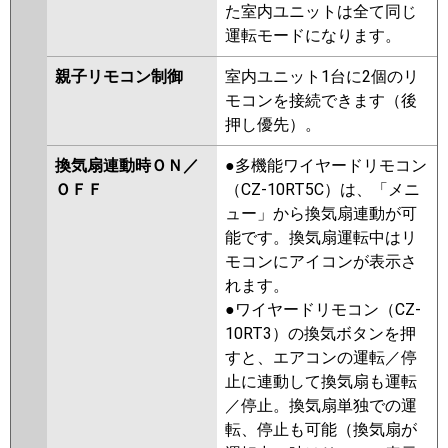
た室内ユニットは全て同じ
運転モードになります。
親子リモコン制御
室内ユニット1台に2個のリ
モコンを接続できます（後
押し優先）。
換気扇連動時ＯＮ／
●多機能ワイヤードリモコン
ＯＦＦ
（CZ-10RT5C）は、「メニ
ュー」から換気扇連動が可
能です。換気扇運転中はリ
モコンにアイコンが表示さ
れます。
●ワイヤードリモコン（CZ-
10RT3）の換気ボタンを押
すと、エアコンの運転／停
止に連動して換気扇も運転
／停止。換気扇単独での運
転、停止も可能（換気扇が