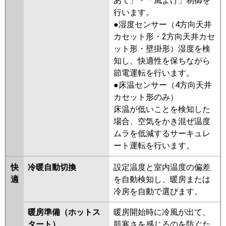
あて」・「風よけ」制御を
ERMP160G5
PDZX-HRMP160G4
行います。
PDZX-ERMP160G4
PDZX-
●湿度センサー（4方向天井
HRMP160G3
PDZX-ERMP160G3
カセット形・2方向天井カセ
PDZX-HRMP160G2
PDZX-
ット形・壁掛形）湿度を検
ERMP160G2
PDZX-HRMP160GZ
知し、快適性を保ちながら
PDZX-ERMP160GZ
PDZX-
節電運転を行います。
HRMP160GY
PDZX-ERMP160GY
●床温センサー（4方向天井
PDZX-HRMP160GV
PDZX-
カセット形のみ）
ERMP160GW
PDZX-ERMP160GV
床温が低いことを検知した
PDZX-ERMP160GR
場合、空気をかき混ぜ温度
ムラを低減するサーキュレ
日立
RCB-GP160RHNP4
RCB-
ート運転を行います。
GP160RSHP11
RCB-GP160RHNP3
RCB-GP160RSHP9
RCB-
快
冷暖自動切換
設定温度と室内温度の偏差
GP160RHNP2
RCB-GP160RSHP8
適
を自動検知し、暖房または
RCB-GP160RHNP1
RCB-
冷房を自動で選びます。
GP160RSHP7
RCB-GP160RSHP6
RCB-GP160RHNP
RCB-
暖房準備（ホットス
暖房開始時に冷風が出て、
GP160RSHP5
RCB-AP160HNP11-
タート）
肌寒さを感じるのを防ぐた