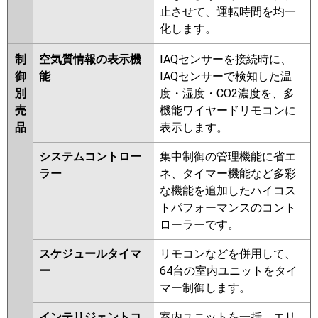
止させて、運転時間を均一
化します。
制
空気質情報の表示機
IAQセンサーを接続時に、
御
能
IAQセンサーで検知した温
別
度・湿度・CO2濃度を、多
売
機能ワイヤードリモコンに
品
表示します。
システムコントロー
集中制御の管理機能に省エ
ラー
ネ、タイマー機能など多彩
な機能を追加したハイコス
トパフォーマンスのコント
ローラーです。
スケジュールタイマ
リモコンなどを併用して、
ー
64台の室内ユニットをタイ
マー制御します。
インテリジェントコ
室内ユニットを一括、エリ