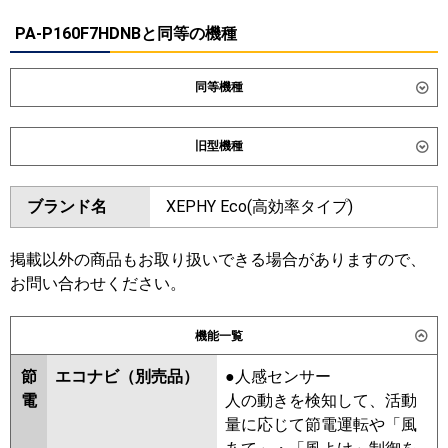
PA-P160F7HDNBと同等の機種
同等機種
ダイキン
SZRB160CD
SDRB160BBD
旧型機種
東芝
GBHB16011MUB
GBSB16014MUB
ダイキン
SZRB160BYD
SZRB160BJD
ブランド名
XEPHY Eco(高効率タイプ)
三菱電機
PDZX-HRMP160G6
PDZX-
SDRB160BD
SZRB160BFD
ERMP160G6
SZRB160BCD
掲載以外の商品もお取り扱いできる場合がありますので、
日立
RCB-GP160RHNP5
RCB-
東芝
RBSB16034MUB
RBHB16031MUB
お問い合わせください。
GP160RSHP12
RBSB16033MUB
RBHB16031MU
RBSB16033MU
RBHB16031M
機能一覧
三菱重工
FDRV1606HP6S-ca
ABHB16054M
ABHB16054M-R
FDRV1606HP6S-sil
ABEB16037M
RBSB16033M
節
エコナビ（別売品）
●人感センサー
ABEB16057M
ABSB16057M
電
人の動きを検知して、活動
パナソニック
PA-P160F7KDNC
PA-P160F7KDC
量に応じて節電運転や「風
PA-P160F7HDC
PA-P160F7HDNC
三菱電機
PDZX-HRMP160G5
PDZX-