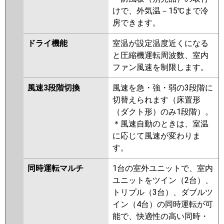
けで、外気温－15℃まで冷
房できます。
ドライ機能
室温が設定温度近くになる
と圧縮機運転周波数、室内
ファン風速を制限します。
風速3段階切換
風速を急・強・弱の3段階に
切替えられます（床置形
（ダクト形）のみ1段階）。
＊風速自動のときは、室温
に応じて風速が変わりま
す。
同時運転マルチ
1台の室外ユニットで、室内
ユニットをツイン（2台）、
トリプル（3台）、ダブルツ
イン（4台）の同時運転が可
能で、快適性の高い同時・