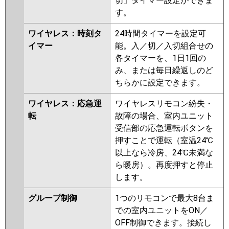
切」タイマー設定ができま
す。
ワイヤレス：時刻タ
24時間タイマーを設定可
イマー
能。入／切／入切組合せの
各タイマーを、1日1回の
み、または毎日繰返しのど
ちらかに設定できます。
ワイヤレス：応急運
ワイヤレスリモコン紛失・
転
故障の場合、室内ユニット
受信部の応急運転ボタンを
押すことで運転（室温24℃
以上なら冷房、24℃未満な
ら暖房）。再度押すと停止
します。
グループ制御
1つのリモコンで最大8台ま
での室内ユニットをON／
OFF制御できます。接続し