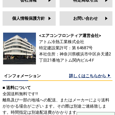
会社情報
特定商取引法
個人情報保護方針
お問い合わせ
<エアコンフロンティア運営会社>
アトム冷熱工業株式会社
特定建設業許可：第 64687号
本社住所：神奈川県横浜市中区弁天通2
丁目21番地アトム関内ビル4Ｆ
インフォメーション
詳しくはこちらから
■ 送料について
全国送料無料です!!
離島及び一部の地域への配送、またはメーカーにより送料
がかかる場合がござい ます。その際は別途ご連絡致しま
す。時間指定は別途配送費がかかります。