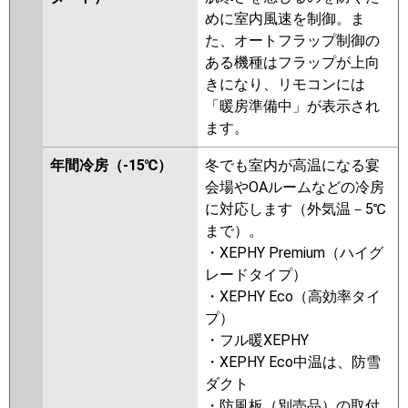
kobe
RCB-AP160HNP11
RCB-
めに室内風速を制御。ま
GP160RSHP4
た、オートフラップ制御の
ある機種はフラップが上向
三菱重工
FDRV1605HPA5SA-ca
きになり、リモコンには
FDRV1605HPA5SA-sil
「暖房準備中」が表示され
FDRV1605HPA5S-sil
ます。
FDRV1605HPA5S-ca
FDRV1605HPA5S-canvas
年間冷房（-15℃）
冬でも室内が高温になる宴
FDRV1605HPA5S-silent
会場やOAルームなどの冷房
に対応します（外気温－5℃
パナソニック
PA-P160F7KDNB
PA-P160F7KDB
まで）。
PA-P160F7HDB
PA-P160F7KD
・XEPHY Premium（ハイグ
PA-P160F7KDN
PA-P160F7HD
レードタイプ）
PA-P160F7HDN
PA-P160F6KDB
・XEPHY Eco（高効率タイ
PA-P160F6KDNB
PA-P160F6HDB
プ）
PA-P160F6HDNB
PA-P160F6KD
・フル暖XEPHY
PA-P160F6KDN
PA-P160F6HD
・XEPHY Eco中温は、防雪
PA-P160F6HDN
ダクト
・防風板（別売品）の取付