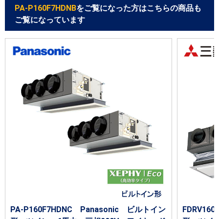
PA-P160F7HDNB
をご覧になった方はこちらの商品も
ご覧になっています
PA-P160F7HDNC Panasonic ビルトイン
FDRV16