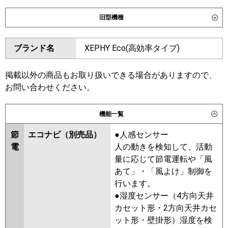
ダイキン
SZRK160CD
SZRK160CND
旧型機種
SDRK160BBD
SDRK160BBND
ダイキン
SZRK160BYND
SZRK160BYD
東芝
GSHB16011XU
GSHB16011MUB
ブランド名
XEPHY Eco(高効率タイプ)
SZRK160BJD
SZRK160BJND
GSSB16014XU
GSSB16014MUB
SDRK160BD
SDRK160BND
三菱電機
PMZX-HRMP160F6
PMZX-
SZRK160BFD
SZRK160BFND
掲載以外の商品もお取り扱いできる場合がありますので、
HRMP160FF6
PMZX-
SZRK160BCD
SZRK160BCND
お問い合わせください。
ERMP160FE6
PMZX-ERMP160F6
東芝
RSSB16034XU
RSSB16034MUB
機能一覧
日立
RCIS-GP160RHNP5
RCIS-
RSHB16031MUB
RSSB16033MUB
GP160RSHP11
RSHB16031MU
RSHB16031XU
節
エコナビ（別売品）
●人感センサー
RSSB16033MU
RSSB16033XU
電
人の動きを検知して、活動
三菱重工
FDTSV1606HP6S
RSHB16031M
RSHB16031X
量に応じて節電運転や「風
ASHB16054M
ASHB16054M-R
あて」・「風よけ」制御を
パナソニック
PA-P160D7HDC
PA-
ASHB16054X
ASHB16054X-R
行います。
P160D7HDNC
ASEB16037M
ASEB16037X
●湿度センサー（4方向天井
RSSB16033M
RSSB16033X
カセット形・2方向天井カセ
ASEB16057M
ASEB16057X
ット形・壁掛形）湿度を検