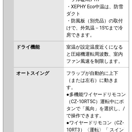
・XEPHY Eco中温は、防雪
パナソニック
PA-P160D7HDB
PA-P160D7HD
ダクト
PA-P160D7HDN
PA-P160D6HDB
・防風板（別売品）の取付
PA-P160D6HDNB
PA-P160D6HD
けで、外気温－15℃まで冷
PA-P160D6HDN
房できます。
ドライ機能
室温が設定温度近くになる
と圧縮機運転周波数、室内
ファン風速を制限します。
オートスイング
フラップが自動的に上下
（または左右）に動きま
す。
●多機能ワイヤードリモコン
（CZ-10RT5C）運転中にボ
タンで「風向」を選択し、/
で操作できます。
●ワイヤードリモコン（CZ-
10RT3）〈運転〉「 スイン