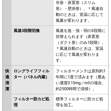
吊形・床置形（スリム
形）・壁掛形）。＊風速自
動のときは、室温に応じて
風量が変わります。
風速3段階切換
風速を急・強・弱の3段階に
切替えられます（床置形
（ダクト形）のみ1段階）。
＊風速自動のときは、室温
に応じて風速が変わりま
す。
快
ロングライフフィル
フィルターメンテは原則約1
適
ター（パネル内蔵）
年間に1度で済みます（塵あ
清
い濃度0.15mg／m3の場合、
潔
約2500時間で清掃）。
フィルター防カビ処
標準フィルターに防カビ処
理
理を加工。