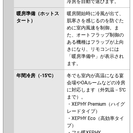
PMZX-HRMP160FV
PMZX-
冷房を自動で選びます。
ERMP160FEW
PMZX-
暖房準備（ホットス
暖房開始時に冷風が出て、
ERMP160FW
PMZX-ERMP160FEV
タート）
肌寒さを感じるのを防ぐた
PMZX-ERMP160FV
PMZX-
めに室内風速を制御。ま
ERMP160FR
PMZX-
た、オートフラップ制御の
ERMP160FER
ある機種はフラップが上向
日立
RCIS-GP160RHNP4
RCIS-
きになり、リモコンには
GP160RSHP9
RCIS-GP160RHNP3
「暖房準備中」が表示され
RCIS-GP160RSHP8
RCIS-
ます。
GP160RHNP2
RCIS-GP160RSHP7
年間冷房（-15℃）
冬でも室内が高温になる宴
RCIS-GP160RHNP1
RCIS-
会場やOAルームなどの冷房
GP160RSHP6
RCIS-GP160RSHP5
に対応します（外気温－5℃
RCIS-GP160RHNP
RCIS-
まで）。
GP160RSHP4
RCIS-
・XEPHY Premium（ハイグ
AP160HNP11-kobe
RCIS-
レードタイプ）
AP160HNP11
RCIS-GP160RSHP3
・XEPHY Eco（高効率タイ
三菱重工
FDTSV1605HPA5SA
プ）
FDTSV1605HPA5S
・フル暖XEPHY