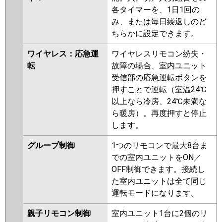
各タイマーを、1日1回の
み、または毎日繰返しのど
ちらかに設定できます。
ワイヤレス：応急運
ワイヤレスリモコン紛失・
転
故障の場合、室内ユニット
受信部の応急運転ボタンを
押すことで運転（室温24℃
以上なら冷房、24℃未満な
ら暖房）。再度押すと停止
します。
グループ制御
1つのリモコンで最大8台ま
での室内ユニットをON／
OFF制御できます。接続し
た室内ユニットは全て同じ
運転モードになります。
親子リモコン制御
室内ユニット1台に2個のリ