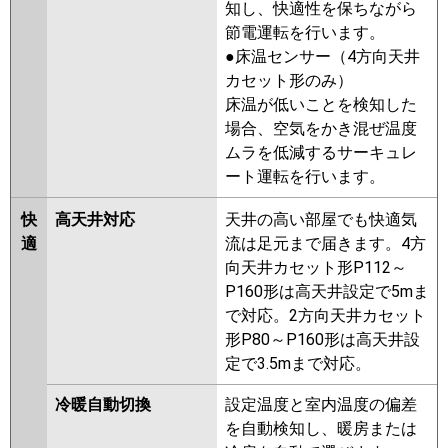
ASSB16057M
ASSB16057X
知し、快適性を保ちながら
節電運転を行います。
三菱電機
PMZX-HRMP160FF5
PMZX-
●床温センサー（4方向天井
HRMP160F5
PMZX-ERMP160FE5
カセット形のみ）
PMZX-ERMP160F5
PMZX-
床温が低いことを検知した
HRMP160FF4
PMZX-HRMP160F4
場合、空気をかき混ぜ温度
PMZX-ERMP160F4
PMZX-
ムラを低減するサーキュレ
ERMP160FE4
PMZX-
ート運転を行います。
HRMP160FF3
PMZX-HRMP160F3
PMZX-ERMP160FE3
PMZX-
快
高天井対応
天井の高い部屋でも快適気
ERMP160F3
PMZX-HRMP160FF2
適
流は足元まで届きます。4方
PMZX-HRMP160F2
PMZX-
向天井カセット形P112～
ERMP160FE2
PMZX-ERMP160F2
P160形は高天井設定で5mま
PMZX-HRMP160FFZ
PMZX-
で対応。2方向天井カセット
HRMP160FZ
PMZX-ERMP160FEZ
形P80～P160形は高天井設
PMZX-ERMP160FZ
PMZX-
定で3.5mまで対応。
HRMP160FFY
PMZX-HRMP160FY
PMZX-ERMP160FEY
PMZX-
冷暖自動切換
設定温度と室内温度の偏差
ERMP160FY
PMZX-HRMP160FFV
を自動検知し、暖房または