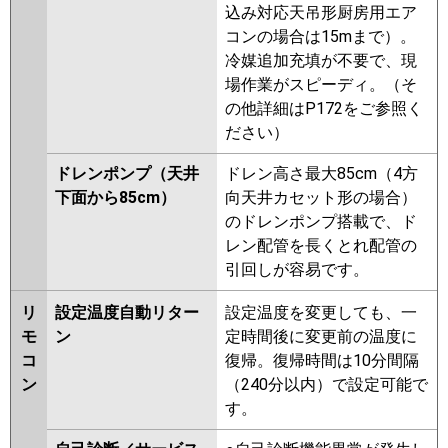
込み対応天吊形厨房用エア
コンの場合は15mまで）。
冷媒追加充填が不要で、現
場作業がスピーディ。（そ
の他詳細はP172をご参照く
ださい）
ドレンポンプ（天井
ドレン高さ最大85cm（4方
下面から85cm）
向天井カセット形の場合）
のドレンポンプ搭載で、ド
レン配管を長くとれ配管の
引回しが容易です。
リ
設定温度自動リター
設定温度を変更しても、一
モ
ン
定時間後に変更前の温度に
コ
復帰。復帰時間は10分間隔
ン
（240分以内）で設定可能で
す。