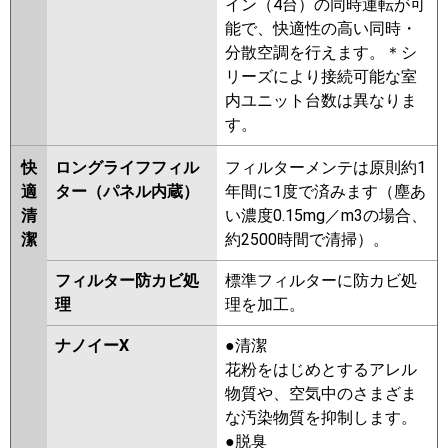
イン（4台）の同時運転が可
能で、快適性の高い同時・
分散空調を行えます。＊シ
リーズにより接続可能な室
内ユニット台数は異なりま
す。
快
ロングライフフィル
フィルターメンテは原則約1
適
ター（パネル内蔵）
年間に1度で済みます（塵あ
清
い濃度0.15mg／m3の場合、
潔
約2500時間で清掃）。
フィルター防カビ処
標準フィルターに防カビ処
理
理を加工。
ナノイーX
●清潔
花粉をはじめとするアレル
物質や、空気中のさまざま
な汚染物質を抑制します。
●脱臭