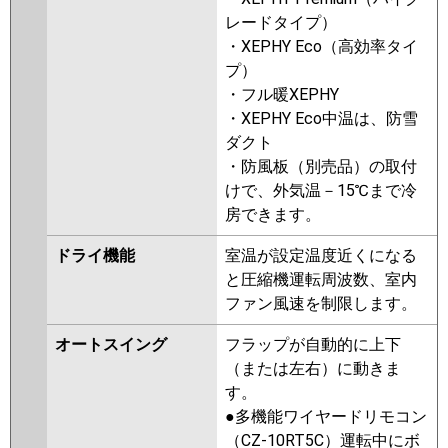
レードタイプ）
・XEPHY Eco（高効率タイ
プ）
・フル暖XEPHY
・XEPHY Eco中温は、防雪
ダクト
・防風板（別売品）の取付
けで、外気温－15℃まで冷
房できます。
ドライ機能
室温が設定温度近くになる
と圧縮機運転周波数、室内
ファン風速を制限します。
オートスイング
フラップが自動的に上下
（または左右）に動きま
す。
●多機能ワイヤードリモコン
（CZ-10RT5C）運転中にボ