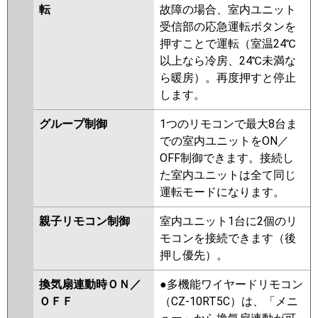
転
故障の場合、室内ユニット
受信部の応急運転ボタンを
押すことで運転（室温24℃
以上なら冷房、24℃未満な
ら暖房）。再度押すと停止
します。
グループ制御
1つのリモコンで最大8台ま
での室内ユニットをON／
OFF制御できます。接続し
た室内ユニットは全て同じ
運転モードになります。
親子リモコン制御
室内ユニット1台に2個のリ
モコンを接続できます（後
押し優先）。
換気扇連動時ＯＮ／
●多機能ワイヤードリモコン
ＯＦＦ
（CZ-10RT5C）は、「メニ