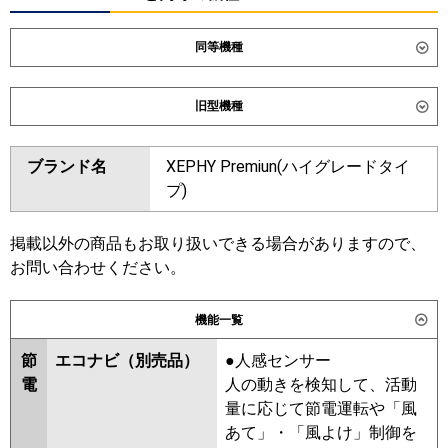
同等機種
ダイキン
SSRK160DNM
SSRK160DM
旧型機種
東芝
ダイキン
SSRK160CM
SSRK160CNM
ブランド名
XEPHY Premiun(ハイグレードタイ
三菱電機
PMZT-ZRMP160F6
PMZT-
SSRK160BYM
SSRK160BYNM
プ)
ZRMP160FF6
SSRK160BJM
SSRK160BJNM
SSRK160BFNM
SSRK160BFM
日立
RCIS-GP160RGHG9
SSRK160BCM
SSRK160BCNM
掲載以外の商品もお取り扱いできる場合がありますので、
お問い合わせください。
三菱重工
FDTSZ1606HT6S
東芝
パナソニック
PA-P160D7GTNC
PA-
機能一覧
三菱電機
PMZT-ZRMP160FF5
PMZT-
P160D7GTC
ZRMP160F5
PMZT-ZRMP160FF4
節
エコナビ（別売品）
●人感センサー
PMZT-ZRMP160F4
PMZT-
電
人の動きを検知して、活動
ZRMP160F3
PMZT-ZRMP160FF3
量に応じて節電運転や「風
PMZT-ZRMP160F2
PMZT-
あて」・「風よけ」制御を
ZRMP160FF2
PMZT-