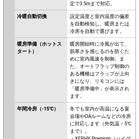
PA-P160D6GTNB
PA-P160D6GT
定で3.5mまで対応。
PA-P160D6GTN
冷暖自動切換
設定温度と室内温度の偏差
を自動検知し、暖房または
冷房を自動で選びます。
暖房準備（ホットス
暖房開始時に冷風が出て、
タート）
肌寒さを感じるのを防ぐた
めに室内風速を制御。ま
た、オートフラップ制御の
ある機種はフラップが上向
きになり、リモコンには
「暖房準備中」が表示され
ます。
年間冷房（-15℃）
冬でも室内が高温になる宴
会場やOAルームなどの冷房
に対応します（外気温－5℃
まで）。
・XEPHY Premium（ハイグ