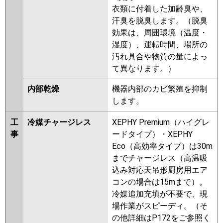
衣類に付着した加齢臭や、
汗臭を脱臭します。（脱臭
効果は、周囲環境（温度・
湿度）、運転時間、場所の
汚れ具合や物質の量によっ
て異なります。）
内部乾燥
機器内部のカビ繁殖を抑制
します。
工
冷媒チャージレス
XEPHY Premium（ハイグレ
事
ードタイプ）・XEPHY
Eco（高効率タイプ）は30m
までチャージレス（高温吸
込み対応天吊形厨房用エア
コンの場合は15mまで）。
冷媒追加充填が不要で、現
場作業がスピーディ。（そ
の他詳細はP172をご参照く