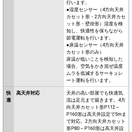
行います。
ZRMP160FFZ
PMZT-ZRMP160FZ
●湿度センサー（4方向天井
PMZT-ZRMP160FFY
PMZT-
カセット形・2方向天井カセ
ZRMP160FY
PMZT-ZRMP160FFV
ット形・壁掛形）湿度を検
PMZT-ZRMP160FV
PMZT-
知し、快適性を保ちながら
ZRMP160FFR
PMZT-
節電運転を行います。
ZRMP160FR
●床温センサー（4方向天井
カセット形のみ）
日立
RCIS-GP160RGHG8
RCIS-
床温が低いことを検知した
GP160RGHG7
RCIS-GP160RGHG6
場合、空気をかき混ぜ温度
RCIS-GP160RGHG5
RCIS-
ムラを低減するサーキュレ
GP160RGHG4
RCIS-GP160RGHG3
ート運転を行います。
RCIS-AP160GHG7-kobe
RCIS-
AP160GHG7
RCIS-GP160RGHG2
快
高天井対応
天井の高い部屋でも快適気
適
流は足元まで届きます。4方
三菱重工
FDTSZ1605HT5SA
向天井カセット形P112～
FDTSZ1605HT5S
P160形は高天井設定で5mま
パナソニック
PA-P160D7GTB
PA-P160D7GT
で対応。2方向天井カセット
PA-P160D7GTN
PA-P160D6GTB
形P80～P160形は高天井設