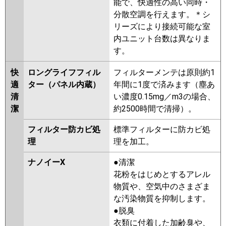
能で、快適性の高い同時・
分散空調を行えます。＊シ
リーズにより接続可能な室
内ユニット台数は異なりま
す。
快
ロングライフフィル
フィルターメンテは原則約1
適
ター（パネル内蔵）
年間に1度で済みます（塵あ
清
い濃度0.15mg／m3の場合、
潔
約2500時間で清掃）。
フィルター防カビ処
標準フィルターに防カビ処
理
理を加工。
ナノイーX
●清潔
花粉をはじめとするアレル
物質や、空気中のさまざま
な汚染物質を抑制します。
●脱臭
衣類に付着した加齢臭や、