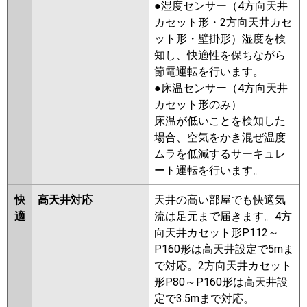
●湿度センサー（4方向天井
ZRMP160F2
PMZX-ZRMP160FFZ
カセット形・2方向天井カセ
PMZX-ZRMP160FZ
PMZX-
ット形・壁掛形）湿度を検
ZRMP160FFY
PMZX-ZRMP160FY
知し、快適性を保ちながら
PMZX-ZRMP160FFV
PMZX-
節電運転を行います。
ZRMP160FV
PMZX-ZRMP160FFR
●床温センサー（4方向天井
PMZX-ZRMP160FR
カセット形のみ）
床温が低いことを検知した
日立
RCIS-GP160RGHP8
RCIS-
場合、空気をかき混ぜ温度
GP160RGHP7
RCIS-GP160RGHP6
ムラを低減するサーキュレ
RCIS-GP160RGHP5
RCIS-
ート運転を行います。
GP160RGHP4
RCIS-GP160RGHP3
RCIS-AP160GHP7-kobe
RCIS-
快
高天井対応
天井の高い部屋でも快適気
AP160GHP7
RCIS-GP160RGHP2
適
流は足元まで届きます。4方
向天井カセット形P112～
三菱重工
FDTSZ1605HP5SA
P160形は高天井設定で5mま
FDTSZ1605HP5S
で対応。2方向天井カセット
パナソニック
PA-P160D7GDB
PA-P160D7GD
形P80～P160形は高天井設
PA-P160D7GDN
PA-P160D6GDB
定で3.5mまで対応。