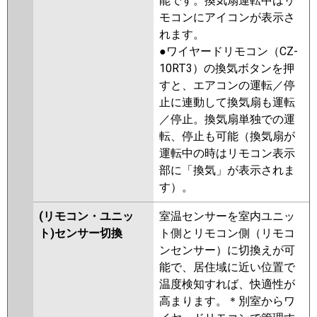
能です。換気扇運転中はリ
モコンにアイコンが表示さ
れます。
●ワイヤードリモコン（CZ-
10RT3）の換気ボタンを押
すと、エアコンの運転／停
止に連動して換気扇も運転
／停止。換気扇単独での運
転、停止も可能（換気扇が
運転中の時はリモコン表示
部に「換気」が表示されま
す）。
(リモコン・ユニッ
室温センサーを室内ユニッ
ト)センサー切換
ト側とリモコン側（リモコ
ンセンサー）に切換えが可
能で、居住域に近い位置で
温度検知すれば、快適性が
高まります。＊別室からワ