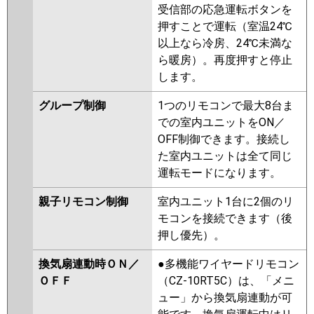
受信部の応急運転ボタンを
押すことで運転（室温24℃
以上なら冷房、24℃未満な
ら暖房）。再度押すと停止
します。
グループ制御
1つのリモコンで最大8台ま
での室内ユニットをON／
OFF制御できます。接続し
た室内ユニットは全て同じ
運転モードになります。
親子リモコン制御
室内ユニット1台に2個のリ
モコンを接続できます（後
押し優先）。
換気扇連動時ＯＮ／
●多機能ワイヤードリモコン
ＯＦＦ
（CZ-10RT5C）は、「メニ
ュー」から換気扇連動が可