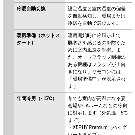
PA-P160D6GDNB
PA-P160D6GD
冷暖自動切換
設定温度と室内温度の偏差
PA-P160D6GDN
を自動検知し、暖房または
冷房を自動で選びます。
暖房準備（ホットス
暖房開始時に冷風が出て、
タート）
肌寒さを感じるのを防ぐた
めに室内風速を制御。ま
た、オートフラップ制御の
ある機種はフラップが上向
きになり、リモコンには
「暖房準備中」が表示され
ます。
年間冷房（-15℃）
冬でも室内が高温になる宴
会場やOAルームなどの冷房
に対応します（外気温－5℃
まで）。
・XEPHY Premium（ハイグ
レードタイプ）