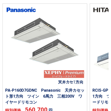
PA-P160D7GDNC Panasonic 天井カセッ
RCIS-G
ト形1方向 ツイン 6馬力 三相200V ワ
1方向 ツ
イヤードリモコン
ードリモ
560,700
特別価格
円
特別価