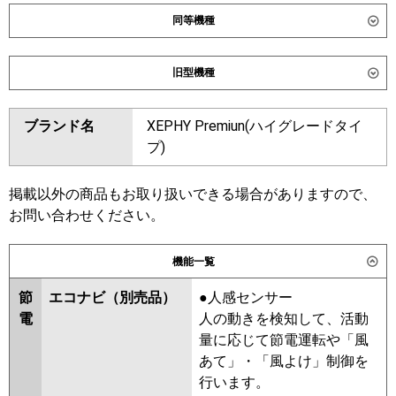
同等機種
ダイキン
SSRK160DD
SSRK160DND
旧型機種
東芝
GSXB16013MUB
GSXB16013XU
ダイキン
SSRK160CD
SSRK160CND
ブランド名
XEPHY Premiun(ハイグレードタイ
三菱電機
PMZX-ZRMP160FF6
PMZX-
SSRK160BYND
SSRK160BYD
プ)
ZRMP160F6
SSRK160BJD
SSRK160BJND
SSRK160BFD
SSRK160BFND
日立
RCIS-GP160RGHP9
SSRK160BCND
SSRK160BCD
掲載以外の商品もお取り扱いできる場合がありますので、
お問い合わせください。
三菱重工
FDTSZ1606HP6S
東芝
RSXB16033MUB
RSXB16033MU
RSXB16033XU
RSXB16033M
パナソニック
PA-P160D7GDC
PA-
機能一覧
RSXB16033X
P160D7GDNC
節
エコナビ（別売品）
●人感センサー
三菱電機
PMZX-ZRMP160FF5
PMZX-
電
人の動きを検知して、活動
ZRMP160F5
PMZX-ZRMP160F4
量に応じて節電運転や「風
PMZX-ZRMP160FF4
PMZX-
あて」・「風よけ」制御を
ZRMP160FF3
PMZX-ZRMP160F3
行います。
PMZX-ZRMP160FF2
PMZX-