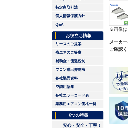
特定商取引法
個人情報保護方針
Q&A
※画像は
お役立ち情報
メーカー
リースのご提案
ご確認く
省エネのご提案
補助金・優遇税制
フロン排出抑制法
各社製品資料
空調用語集
各社エラーコード表
業務用エアコン価格一覧
6つの特徴
安心・安全・丁寧！