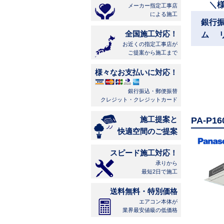
＼
メーカー指定工事店
による施工
銀行
全国施工対応！
ム 
お近くの指定工事店が
ご提案から施工まで
様々なお支払いに対応！
銀行振込・郵便振替
クレジット・クレジットカード
施工提案と
PA-P
快適空間のご提案
スピード施工対応！
承りから
最短2日で施工
送料無料・特別価格
エアコン本体が
業界最安値級の低価格