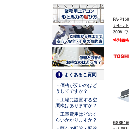
PA-P16
カセット
200V
特別価
よくあるご質問
・価格が安いのはど
うしてですか？
・工場に設置する空
調機はありますか？
・工事費用はどのく
らいかかりますか？
GSSB1
・既存の配管・配線