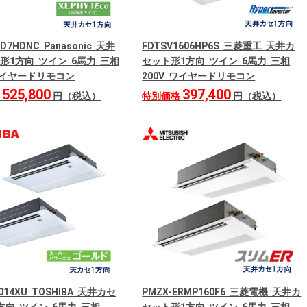
0D7HDNC Panasonic 天井
FDTSV1606HP6S 三菱重工 天井カ
形1方向 ツイン 6馬力 三相
セット形1方向 ツイン 6馬力 三相
 ワイヤードリモコン
200V ワイヤードリモコン
525,800
397,400
格
円（税込）
特別価格
円（税込）
6014XU TOSHIBA 天井カセ
PMZX-ERMP160F6 三菱電機 天井カ