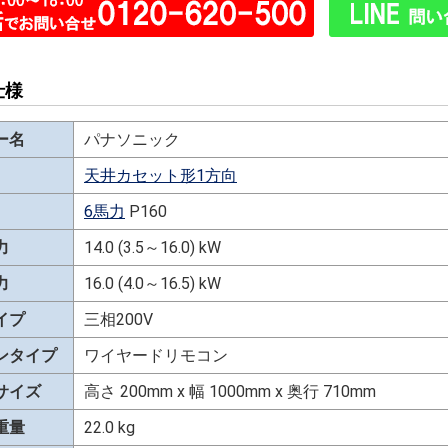
仕様
ー名
パナソニック
天井カセット形1方向
6馬力
P160
力
14.0 (3.5～16.0) kW
力
16.0 (4.0～16.5) kW
イプ
三相200V
ンタイプ
ワイヤードリモコン
サイズ
高さ 200mm x 幅 1000mm x 奥行 710mm
重量
22.0 kg