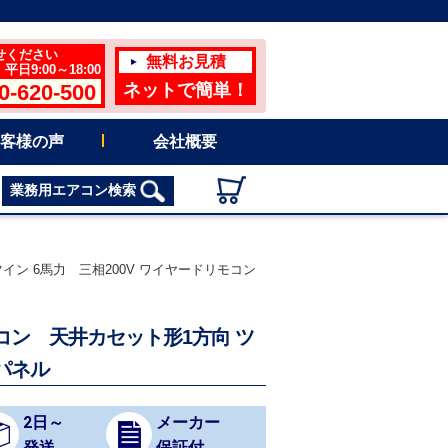
せください
無料お見積
日9:00～18:00
0-620-500
ネットで簡単！
客様の声
会社概要
業務用エアコン検索
イン 6馬力 三相200V ワイヤードリモコン
アコン 天井カセット形1方向 ツ
パネル
2日～
メーカー
発送
保証付