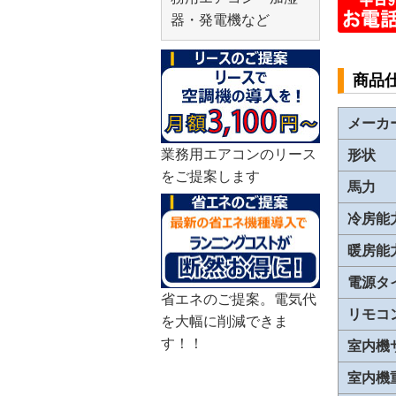
器・発電機など
商品
メーカ
業務用エアコンのリース
形状
をご提案します
馬力
冷房能
暖房能
電源タ
省エネのご提案。電気代
リモコ
を大幅に削減できま
す！！
室内機
室内機