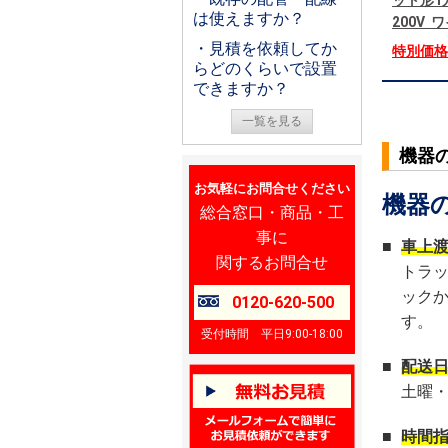
ット形1
は使えますか？
200V
・見積を依頼してか
特別価
らどのくらいで設置
できますか？
一覧を見る
機器
お気軽にお問合せください
機器
総合窓口・商品・工
事に
■
車上
関するお問合せ
トラ
ック
0120-620-500
す。
受付時間 平日9:00-18:00
■
配送
土曜
■
時間