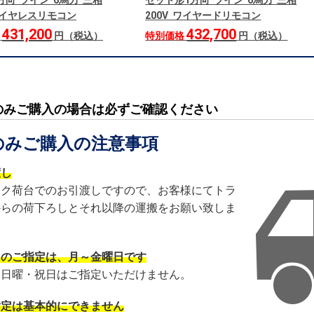
方向 ツイン 6馬力 三相
セット形1方向 ツイン 6馬力 三相
 ワイヤレスリモコン
200V ワイヤードリモコン
431,200
432,700
格
円（税込）
特別価格
円（税込）
のみご購入の場合は必ずご確認ください
のみご購入の注意事項
渡し
ック荷台でのお引渡しですので、お客様にてトラ
からの荷下ろしとそれ以降の運搬をお願い致しま
日のご指定は、月～金曜日です
・日曜・祝日はご指定いただけません。
指定は基本的にできません