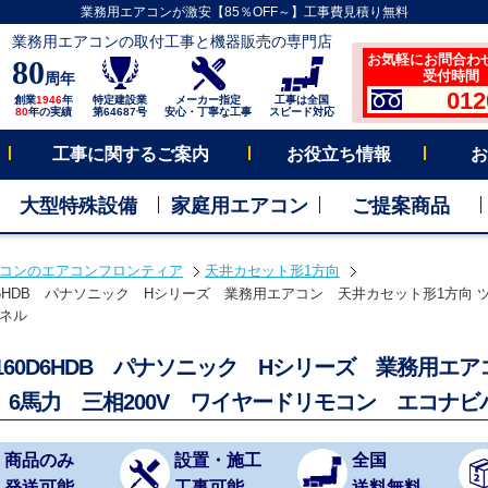
業務用エアコンが激安【85％OFF～】工事費見積り無料
業務用エアコンの取付工事と機器販売の専門店
お気軽にお問合わ
80
受付時間 平
周年
012
創業
1946
年
特定建設業
メーカー指定
工事は全国
80
年の実績
第64687号
安心・丁寧な工事
スピード対応
工事に関するご案内
お役立ち情報
お
大型特殊設備
家庭用エアコン
ご提案商品
コンのエアコンフロンティア
天井カセット形1方向
60D6HDB パナソニック Hシリーズ 業務用エアコン 天井カセット形1方向 ツ
ネル
P160D6HDB パナソニック Hシリーズ 業務用エ
 6馬力 三相200V ワイヤードリモコン エコナビ
商品のみ
設置・施工
全国
発送可能
工事可能
送料無料