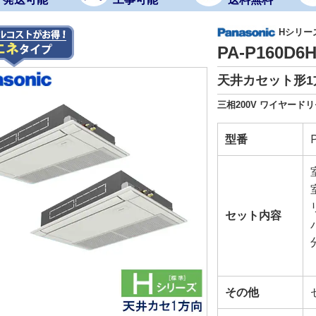
Hシリー
PA-P160D
天井カセット形1
三相200V ワイヤード
型番
セット内容
その他