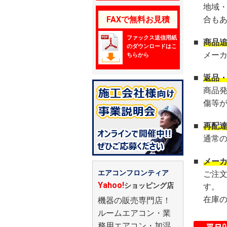
地域
FAXで無料お見積
合も
ファックス送信用紙
■
商品
のダウンロードはこ
メー
ちらから
■
返品
商品
傷等
■
再配
通常
■
メー
エアコンフロンティア
ご注
Yahoo!
ショッピング店
す。
在庫
機器の販売専門店！
ルームエアコン・業
務用エアコン・加湿