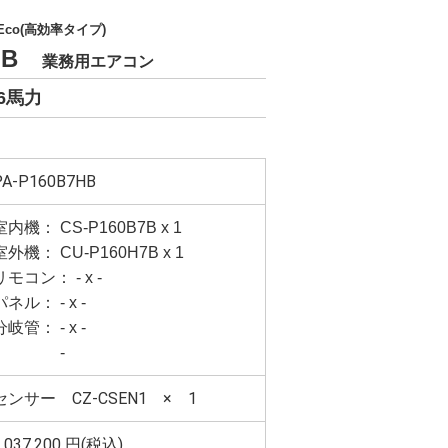
 Eco(高効率タイプ)
7HB
業務用エアコン
6馬力
PA-P160B7HB
室内機： CS-P160B7B x 1
室外機： CU-P160H7B x 1
リモコン： - x -
パネル： - x -
分岐管： - x -
-
センサー CZ-CSEN1 × 1
,037,200
円(税込)