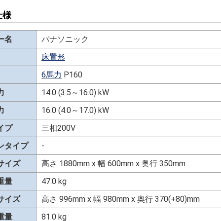
仕様
ー名
パナソニック
床置形
6馬力
P160
力
14.0 (3.5～16.0) kW
力
16.0 (4.0～17.0) kW
イプ
三相200V
ンタイプ
-
サイズ
高さ 1880mm x 幅 600mm x 奥行 350mm
重量
47.0 kg
サイズ
高さ 996mm x 幅 980mm x 奥行 370(+80)mm
重量
81.0 kg