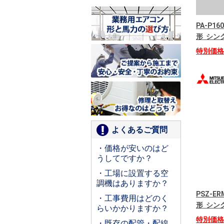
PA-P16
形 シング
特別価
よくあるご質問
・価格が安いのはど
うしてですか？
・工場に設置する空
調機はありますか？
PSZ-E
・工事費用はどのく
形 シング
らいかかりますか？
特別価
・既存の配管・配線