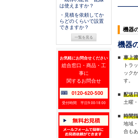
は使えますか？
・見積を依頼してか
らどのくらいで設置
できますか？
機器
一覧を見る
機器
■
車上
お気軽にお問合せください
総合窓口・商品・工
トラ
事に
ック
関するお問合せ
す。
0120-620-500
■
配送
土曜
受付時間 平日9:00-18:00
■
時間
地域
合も