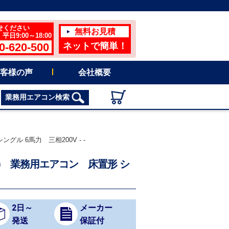
せください
無料お見積
日9:00～18:00
0-620-500
ネットで簡単！
客様の声
会社概要
業務用エアコン検索
グル 6馬力 三相200V - -
イプ) 業務用エアコン 床置形 シ
2日～
メーカー
発送
保証付