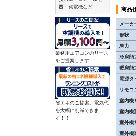
器・発電機など
商品
メーカ
形状
馬力
業務用エアコンのリース
冷房能
をご提案します
暖房能
電源タ
リモコ
室内機
省エネのご提案。電気代
を大幅に削減できま
室内機
す！！
室外機
室外機