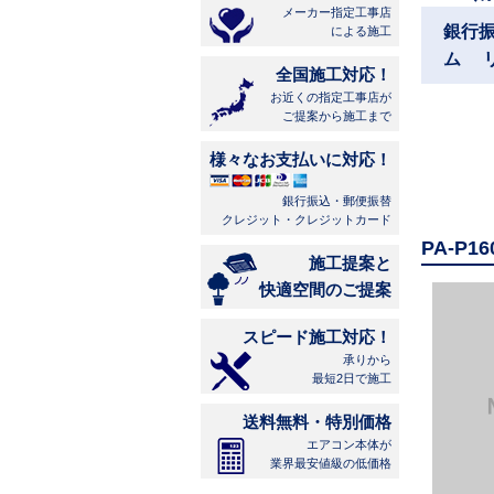
メーカー指定工事店
銀行
による施工
ム 
全国施工対応！
お近くの指定工事店が
ご提案から施工まで
様々なお支払いに対応！
銀行振込・郵便振替
クレジット・クレジットカード
PA-P
施工提案と
快適空間のご提案
スピード施工対応！
承りから
最短2日で施工
送料無料・特別価格
エアコン本体が
業界最安値級の低価格