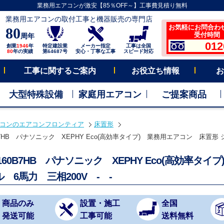
業務用エアコンが激安【85％OFF～】工事費見積り無料
業務用エアコンの取付工事と機器販売の専門店
お気軽にお問合わ
80
受付時間 平
周年
012
創業
1946
年
特定建設業
メーカー指定
工事は全国
80
年の実績
第64687号
安心・丁寧な工事
スピード対応
工事に関するご案内
お役立ち情報
お
大型特殊設備
家庭用エアコン
ご提案商品
コンのエアコンフロンティア
床置形
0B7HB パナソニック XEPHY Eco(高効率タイプ) 業務用エアコン 床置形 シン
P160B7HB パナソニック XEPHY Eco(高効率タ
 6馬力 三相200V - -
商品のみ
設置・施工
全国
発送可能
工事可能
送料無料