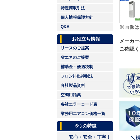
特定商取引法
個人情報保護方針
※画像は
Q&A
お役立ち情報
メーカー
リースのご提案
ご確認く
省エネのご提案
補助金・優遇税制
フロン排出抑制法
各社製品資料
空調用語集
各社エラーコード表
業務用エアコン価格一覧
6つの特徴
安心・安全・丁寧！
＼