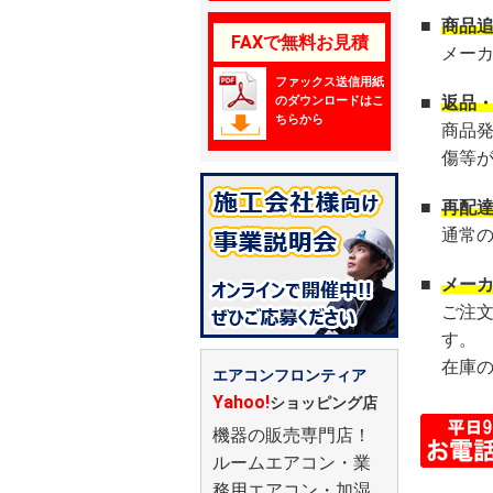
■
商品
FAXで無料お見積
メー
ファックス送信用紙
のダウンロードはこ
■
返品
ちらから
商品
傷等
■
再配
通常
■
メー
ご注
す。
在庫
エアコンフロンティア
Yahoo!
ショッピング店
機器の販売専門店！
ルームエアコン・業
務用エアコン・加湿