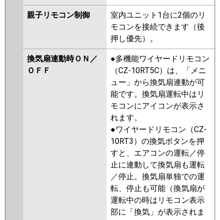
親子リモコン制御
室内ユニット1台に2個のリ
モコンを接続できます（後
押し優先）。
換気扇連動時ＯＮ／
●多機能ワイヤードリモコン
ＯＦＦ
（CZ-10RT5C）は、「メニ
ュー」から換気扇連動が可
能です。換気扇運転中はリ
モコンにアイコンが表示さ
れます。
●ワイヤードリモコン（CZ-
10RT3）の換気ボタンを押
すと、エアコンの運転／停
止に連動して換気扇も運転
／停止。換気扇単独での運
転、停止も可能（換気扇が
運転中の時はリモコン表示
部に「換気」が表示されま