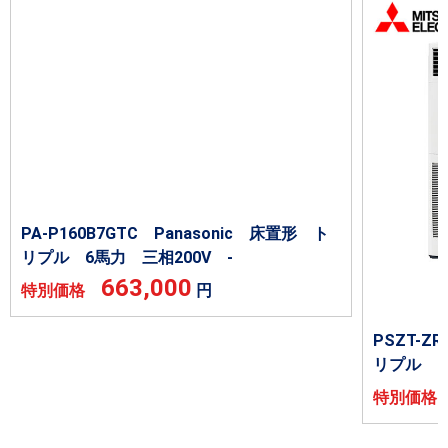
PA-P160B7GTC Panasonic 床置形 ト
リプル 6馬力 三相200V -
663,000
特別価格
円
PSZT-
リプル 6
特別価