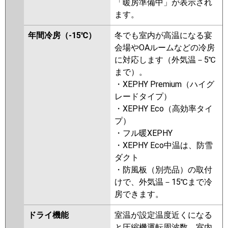
「暖房準備中」が表示され
ます。
年間冷房（-15℃）
冬でも室内が高温になる宴
会場やOAルームなどの冷房
に対応します（外気温－5℃
まで）。
・XEPHY Premium（ハイグ
レードタイプ）
・XEPHY Eco（高効率タイ
プ）
・フル暖XEPHY
・XEPHY Eco中温は、防雪
ダクト
・防風板（別売品）の取付
けで、外気温－15℃まで冷
房できます。
ドライ機能
室温が設定温度近くになる
と圧縮機運転周波数、室内