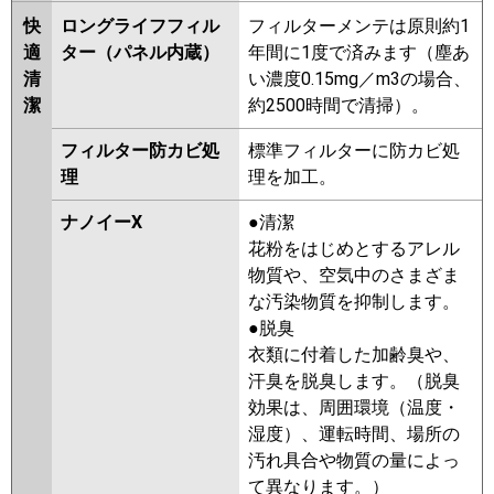
快
ロングライフフィル
フィルターメンテは原則約1
適
ター（パネル内蔵）
年間に1度で済みます（塵あ
清
い濃度0.15mg／m3の場合、
潔
約2500時間で清掃）。
フィルター防カビ処
標準フィルターに防カビ処
理
理を加工。
ナノイーX
●清潔
花粉をはじめとするアレル
物質や、空気中のさまざま
な汚染物質を抑制します。
●脱臭
衣類に付着した加齢臭や、
汗臭を脱臭します。（脱臭
効果は、周囲環境（温度・
湿度）、運転時間、場所の
汚れ具合や物質の量によっ
て異なります。）