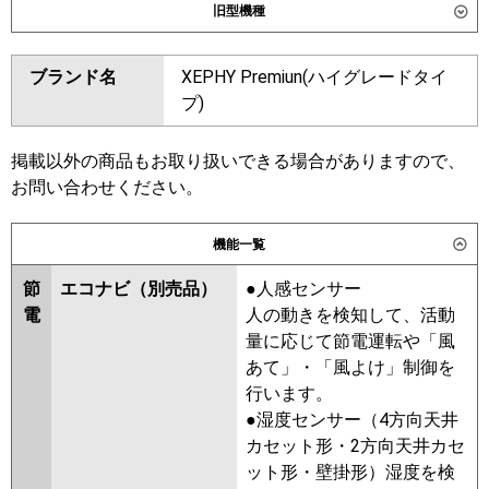
旧型機種
東芝
ダイキン
SSRV160CM
SSRV160BYM
ブランド名
XEPHY Premiun(ハイグレードタイ
三菱電機
PSZT-ZRMP160K6
SSRV160BJM
SSRV160BFM
プ)
SSRV160BCM
日立
RPV-GP160RGHG6
東芝
掲載以外の商品もお取り扱いできる場合がありますので、
三菱重工
お問い合わせください。
三菱電機
PSZT-ZRMP160K5
PSZT-
パナソニック
PA-P160B7GTNC
PA-P160B7GTC
ZRMP160K4
PSZT-ZRMP160K3
機能一覧
PSZT-ZRMP160K2
PSZT-
ZRMP160KZ
PSZT-ZRMP160KY
節
エコナビ（別売品）
●人感センサー
PSZT-ZRMP160KV
PSZT-
電
人の動きを検知して、活動
ZRMP160KR
量に応じて節電運転や「風
あて」・「風よけ」制御を
日立
RPV-GP160RGHG5
RPV-
行います。
GP160RGHG4
RPV-GP160RGHG3
●湿度センサー（4方向天井
RPV-GP160RGHG2
RPV-
カセット形・2方向天井カセ
AP160GHG6-kobe
RPV-
ット形・壁掛形）湿度を検
AP160GHG6
RPV-GP160RGHG1