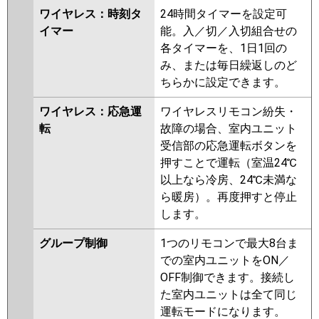
ワイヤレス：時刻タ
24時間タイマーを設定可
イマー
能。入／切／入切組合せの
各タイマーを、1日1回の
み、または毎日繰返しのど
ちらかに設定できます。
ワイヤレス：応急運
ワイヤレスリモコン紛失・
転
故障の場合、室内ユニット
受信部の応急運転ボタンを
押すことで運転（室温24℃
以上なら冷房、24℃未満な
ら暖房）。再度押すと停止
します。
グループ制御
1つのリモコンで最大8台ま
での室内ユニットをON／
OFF制御できます。接続し
た室内ユニットは全て同じ
運転モードになります。