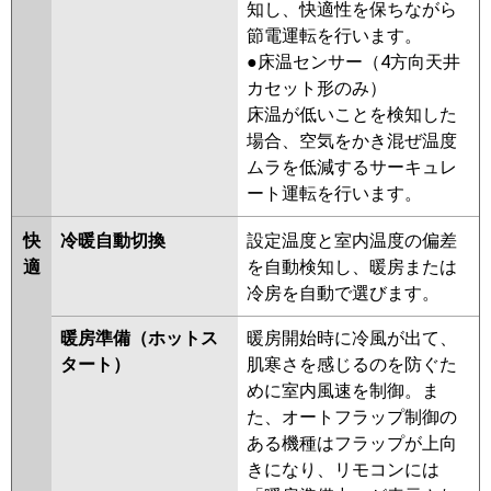
知し、快適性を保ちながら
三菱重工
節電運転を行います。
●床温センサー（4方向天井
パナソニック
PA-P160B7GTNB
PA-P160B7GT
カセット形のみ）
PA-P160B7GTN
PA-P160B6GTB
床温が低いことを検知した
PA-P160B6GTNB
PA-P160B6GTA
場合、空気をかき混ぜ温度
PA-P160B6GTN1
ムラを低減するサーキュレ
ート運転を行います。
快
冷暖自動切換
設定温度と室内温度の偏差
適
を自動検知し、暖房または
冷房を自動で選びます。
暖房準備（ホットス
暖房開始時に冷風が出て、
タート）
肌寒さを感じるのを防ぐた
めに室内風速を制御。ま
た、オートフラップ制御の
ある機種はフラップが上向
きになり、リモコンには