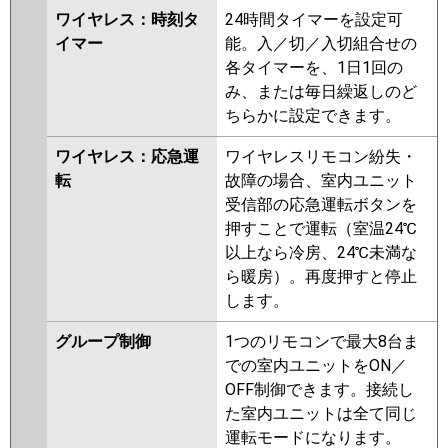
ワイヤレス：時刻タ
24時間タイマーを設定可
イマー
能。入／切／入切組合せの
各タイマーを、1日1回の
み、または毎日繰返しのど
ちらかに設定できます。
ワイヤレス：応急運
ワイヤレスリモコン紛失・
転
故障の場合、室内ユニット
受信部の応急運転ボタンを
押すことで運転（室温24℃
以上なら冷房、24℃未満な
ら暖房）。再度押すと停止
します。
グループ制御
1つのリモコンで最大8台ま
での室内ユニットをON／
OFF制御できます。接続し
た室内ユニットは全て同じ
運転モードになります。