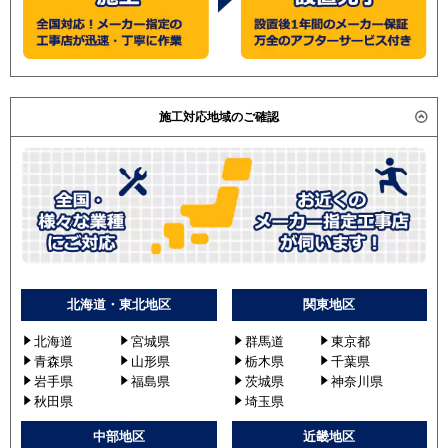
施工対応地域のご確認
北海道・東北地区
関東地区
北海道
宮城県
群馬道
東京都
青森県
山形県
栃木県
千葉県
岩手県
福島県
茨城県
神奈川県
秋田県
埼玉県
中部地区
近畿地区