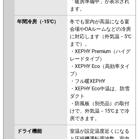
「暖房準備中」が表示され
ます。
年間冷房（-15℃）
冬でも室内が高温になる宴
会場やOAルームなどの冷房
に対応します（外気温－5℃
まで）。
・XEPHY Premium（ハイグ
レードタイプ）
・XEPHY Eco（高効率タイ
プ）
・フル暖XEPHY
・XEPHY Eco中温は、防雪
ダクト
・防風板（別売品）の取付
けで、外気温－15℃まで冷
房できます。
ドライ機能
室温が設定温度近くになる
と圧縮機運転周波数、室内