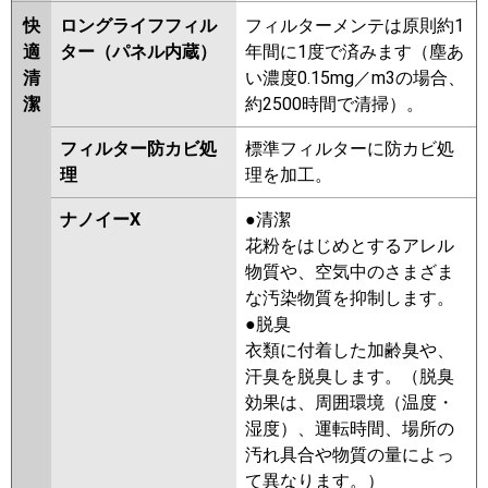
快
ロングライフフィル
フィルターメンテは原則約1
適
ター（パネル内蔵）
年間に1度で済みます（塵あ
清
い濃度0.15mg／m3の場合、
潔
約2500時間で清掃）。
フィルター防カビ処
標準フィルターに防カビ処
理
理を加工。
ナノイーX
●清潔
花粉をはじめとするアレル
物質や、空気中のさまざま
な汚染物質を抑制します。
●脱臭
衣類に付着した加齢臭や、
汗臭を脱臭します。（脱臭
効果は、周囲環境（温度・
湿度）、運転時間、場所の
汚れ具合や物質の量によっ
て異なります。）