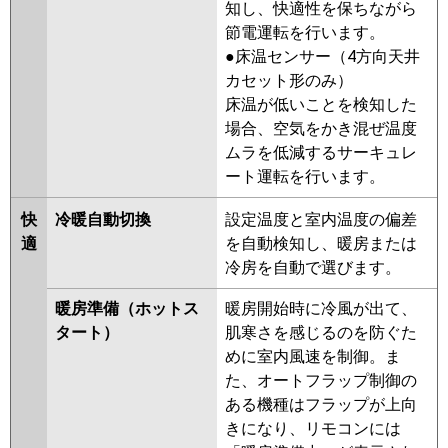
知し、快適性を保ちながら
三菱重工
FDFZ1605HP5SB
節電運転を行います。
FDFZ1605HP5SA
●床温センサー（4方向天井
FDFZ1605HP5S
カセット形のみ）
床温が低いことを検知した
パナソニック
PA-P160B7GDNB
PA-P160B7GD
場合、空気をかき混ぜ温度
PA-P160B7GDN
PA-P160B6GDB
ムラを低減するサーキュレ
PA-P160B6GDNB
PA-P160B6GDA
ート運転を行います。
PA-P160B6GDN1
快
冷暖自動切換
設定温度と室内温度の偏差
適
を自動検知し、暖房または
冷房を自動で選びます。
暖房準備（ホットス
暖房開始時に冷風が出て、
タート）
肌寒さを感じるのを防ぐた
めに室内風速を制御。ま
た、オートフラップ制御の
ある機種はフラップが上向
きになり、リモコンには