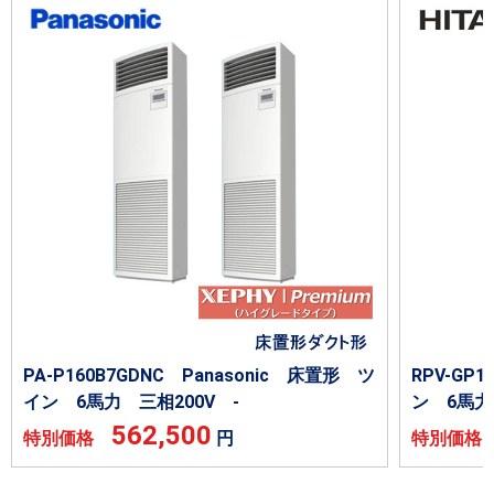
PA-P160B7GDNC Panasonic 床置形 ツ
RPV-GP
イン 6馬力 三相200V -
ン 6馬力
562,500
特別価格
円
特別価