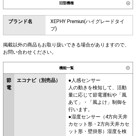
旧型機種
東芝
GFXB16013BU
ダイキン
SSRV160CD
SSRV160BYD
ブランド名
XEPHY Premiun(ハイグレードタイ
三菱電機
PSZX-ZRMP160K6
SSRV160BJD
SSRV160BFD
プ)
SSRV160BCD
日立
RPV-GP160RGHP6
東芝
RFXB16033BU
RFXB16033B
掲載以外の商品もお取り扱いできる場合がありますので、
三菱重工
FDFZ1606HP5SB
お問い合わせください。
三菱電機
PSZX-ZRMP160K5
PSZX-
パナソニック
PA-P160B7GDC
PA-P160B7GDNC
ZRMP160K4
PSZX-ZRMP160K3
機能一覧
PSZX-ZRMP160K2
PSZX-
ZRMP160KZ
PSZX-ZRMP160KY
節
エコナビ（別売品）
●人感センサー
PSZX-ZRMP160KV
PSZX-
電
人の動きを検知して、活動
ZRMP160KR
量に応じて節電運転や「風
あて」・「風よけ」制御を
日立
RPV-GP160RGHP5
RPV-
行います。
GP160RGHP4
RPV-GP160RGHP3
●湿度センサー（4方向天井
RPV-GP160RGHP2
RPV-
カセット形・2方向天井カセ
AP160GHP6-kobe
RPV-
ット形・壁掛形）湿度を検
AP160GHP6
RPV-GP160RGHP1