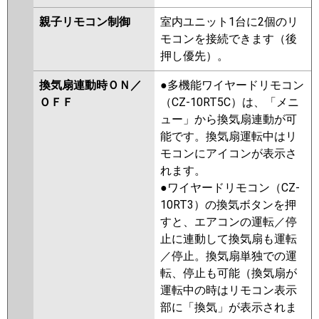
親子リモコン制御
室内ユニット1台に2個のリ
モコンを接続できます（後
押し優先）。
換気扇連動時ＯＮ／
●多機能ワイヤードリモコン
ＯＦＦ
（CZ-10RT5C）は、「メニ
ュー」から換気扇連動が可
能です。換気扇運転中はリ
モコンにアイコンが表示さ
れます。
●ワイヤードリモコン（CZ-
10RT3）の換気ボタンを押
すと、エアコンの運転／停
止に連動して換気扇も運転
／停止。換気扇単独での運
転、停止も可能（換気扇が
運転中の時はリモコン表示
部に「換気」が表示されま