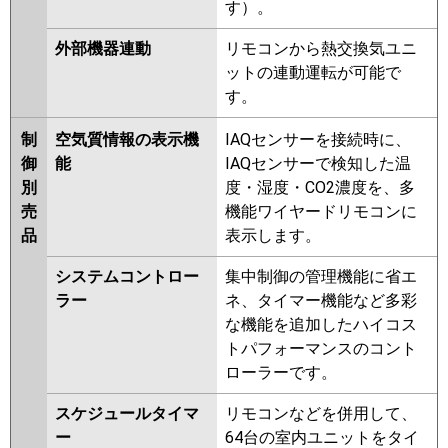
す）。
外部機器連動
リモコンから熱交換気ユニ
ットの連動運転が可能で
す。
制
空気質情報の表示機
IAQセンサーを接続時に、
御
能
IAQセンサーで検知した温
別
度・湿度・CO2濃度を、多
売
機能ワイヤードリモコンに
品
表示します。
システムコントロー
集中制御の管理機能に省エ
ラー
ネ、タイマー機能など多彩
な機能を追加したハイコス
トパフォーマンスのコント
ローラーです。
スケジュールタイマ
リモコンなどを併用して、
ー
64台の室内ユニットをタイ