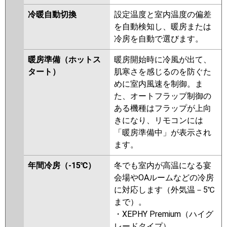
AP140GHP7
RCIS-GP140RGHP2
冷暖自動切換
設定温度と室内温度の偏差
を自動検知し、暖房または
三菱重工
FDTSZ1405HP5SA
冷房を自動で選びます。
FDTSZ1405HP5S
暖房準備（ホットス
暖房開始時に冷風が出て、
パナソニック
PA-P140D7GDNB
PA-P140D7GDN
タート）
肌寒さを感じるのを防ぐた
PA-P140D7GD
PA-P140D6GDNB
めに室内風速を制御。ま
PA-P140D6GDB
PA-P140D6GD
た、オートフラップ制御の
PA-P140D6GDN
ある機種はフラップが上向
きになり、リモコンには
「暖房準備中」が表示され
ます。
年間冷房（-15℃）
冬でも室内が高温になる宴
会場やOAルームなどの冷房
に対応します（外気温－5℃
まで）。
・XEPHY Premium（ハイグ
レードタイプ）