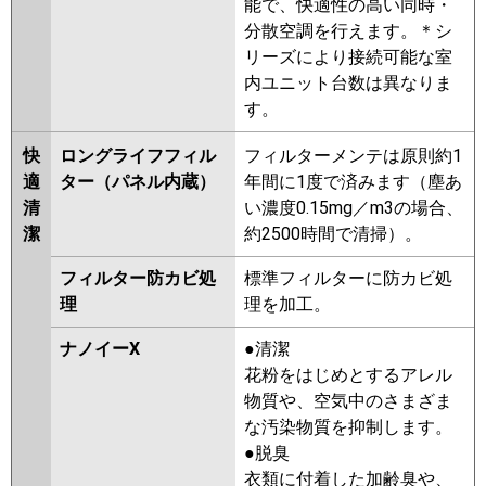
能で、快適性の高い同時・
分散空調を行えます。＊シ
リーズにより接続可能な室
内ユニット台数は異なりま
す。
快
ロングライフフィル
フィルターメンテは原則約1
適
ター（パネル内蔵）
年間に1度で済みます（塵あ
清
い濃度0.15mg／m3の場合、
潔
約2500時間で清掃）。
フィルター防カビ処
標準フィルターに防カビ処
理
理を加工。
ナノイーX
●清潔
花粉をはじめとするアレル
物質や、空気中のさまざま
な汚染物質を抑制します。
●脱臭
衣類に付着した加齢臭や、