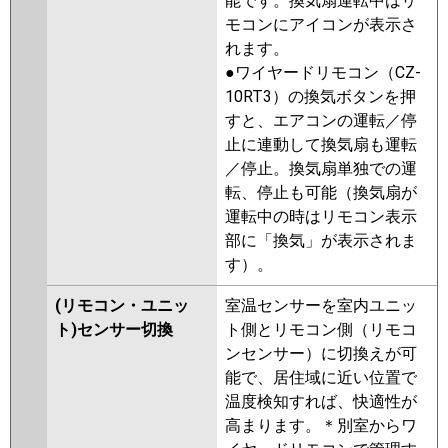
能です。換気扇運転中はリ
モコンにアイコンが表示さ
れます。
●ワイヤードリモコン（CZ-
10RT3）の換気ボタンを押
すと、エアコンの運転／停
止に連動して換気扇も運転
／停止。換気扇単独での運
転、停止も可能（換気扇が
運転中の時はリモコン表示
部に「換気」が表示されま
す）。
(リモコン・ユニッ
室温センサーを室内ユニッ
ト)センサー切換
ト側とリモコン側（リモコ
ンセンサー）に切換えが可
能で、居住域に近い位置で
温度検知すれば、快適性が
高まります。＊別室からワ