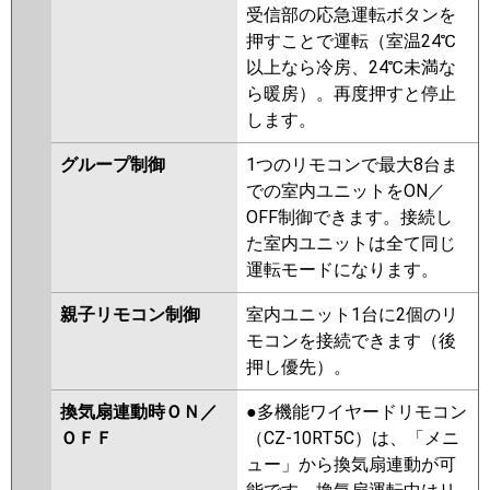
受信部の応急運転ボタンを
押すことで運転（室温24℃
以上なら冷房、24℃未満な
ら暖房）。再度押すと停止
します。
グループ制御
1つのリモコンで最大8台ま
での室内ユニットをON／
OFF制御できます。接続し
た室内ユニットは全て同じ
運転モードになります。
親子リモコン制御
室内ユニット1台に2個のリ
モコンを接続できます（後
押し優先）。
換気扇連動時ＯＮ／
●多機能ワイヤードリモコン
ＯＦＦ
（CZ-10RT5C）は、「メニ
ュー」から換気扇連動が可