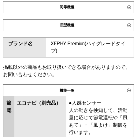
同等機種
ダイキン
SSRK140DD
SSRK140DND
旧型機種
東芝
GSXB14013XU
GSXB14013MUB
ダイキン
SSRK140CD
SSRK140CND
ブランド名
XEPHY Premiun(ハイグレードタイ
三菱電機
PMZX-DHRMP140FF6
PMZX-
SSRK140BYD
SSRK140BYND
プ)
DHRMP140F6
PMZX-
SSRK140BJND
SSRK140BJD
ZRMP140FF6
PMZX-
SSRK140BFD
SSRK140BFND
ZRMP140F6
SSRK140BCD
SSRK140BCND
掲載以外の商品もお取り扱いできる場合がありますので、
お問い合わせください。
日立
RCIS-GP140RGHP9
東芝
RSXB14033MUB
RSXB14033MU
RSXB14033XU
RSXB14033M
機能一覧
三菱重工
FDTSZ1406HP6S
RSXB14033X
節
エコナビ（別売品）
●人感センサー
パナソニック
PA-P140D7GDC
PA-
三菱電機
PMZX-DHRMP140FF5
PMZX-
電
人の動きを検知して、活動
P140D7GDNC
DHRMP140F5
PMZX-ZRMP140F5
量に応じて節電運転や「風
PMZX-ZRMP140FF5
PMZX-
あて」・「風よけ」制御を
DHRMP140FF4
PMZX-
行います。
DHRMP140F4
PMZX-ZRMP140F4