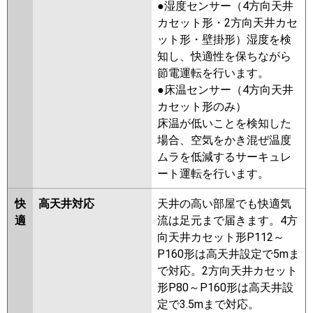
●湿度センサー（4方向天井
PMZX-ZRMP140FF4
PMZX-
カセット形・2方向天井カセ
DHRMP140FF3
PMZX-
ット形・壁掛形）湿度を検
DHRMP140F3
PMZX-
知し、快適性を保ちながら
ZRMP140FF3
PMZX-ZRMP140F3
節電運転を行います。
PMZX-DHRMP140FF2
PMZX-
●床温センサー（4方向天井
DHRMP140F2
PMZX-
カセット形のみ）
ZRMP140FF2
PMZX-ZRMP140F2
床温が低いことを検知した
PMZX-ZRMP140FFZ
PMZX-
場合、空気をかき混ぜ温度
ZRMP140FZ
PMZX-ZRMP140FFY
ムラを低減するサーキュレ
PMZX-ZRMP140FY
PMZX-
ート運転を行います。
ZRMP140FFV
PMZX-ZRMP140FV
PMZX-ZRMP140FR
PMZX-
快
高天井対応
天井の高い部屋でも快適気
ZRMP140FFR
適
流は足元まで届きます。4方
向天井カセット形P112～
日立
RCIS-GP140RGHP8
RCIS-
P160形は高天井設定で5mま
GP140RGHP7
RCIS-GP140RGHP6
で対応。2方向天井カセット
RCIS-GP140RGHP5
RCIS-
形P80～P160形は高天井設
GP140RGHP4
RCIS-GP140RGHP3
定で3.5mまで対応。
RCIS-AP140GHP7-kobe
RCIS-