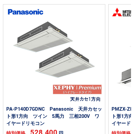
PA-P140D7GDNC Panasonic 天井カセッ
PMZX-
ト形1方向 ツイン 5馬力 三相200V ワ
ト形1方向
イヤードリモコン
イヤード
528,400
特別価格
円
特別価