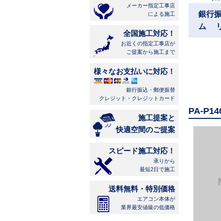
メーカー指定工事店
銀行
による施工
ム 
全国施工対応！
お近くの指定工事店が
ご提案から施工まで
様々なお支払いに対応！
銀行振込・郵便振替
クレジット・クレジットカード
PA-P
施工提案と
快適空間のご提案
スピード施工対応！
承りから
最短2日で施工
送料無料・特別価格
エアコン本体が
業界最安値級の低価格