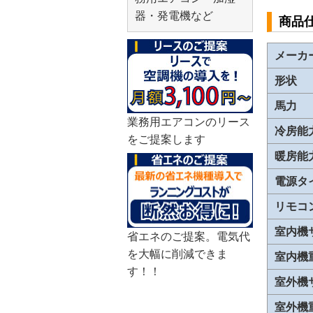
器・発電機など
商品
メーカ
形状
馬力
業務用エアコンのリース
冷房能
をご提案します
暖房能
電源タ
リモコ
室内機
省エネのご提案。電気代
を大幅に削減できま
室内機
す！！
室外機
室外機