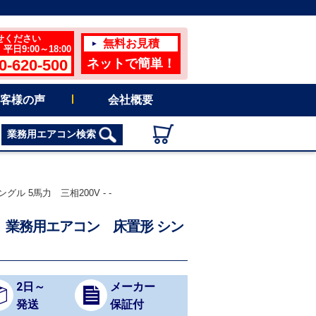
せください
無料お見積
日9:00～18:00
0-620-500
ネットで簡単！
客様の声
会社概要
業務用エアコン検索
ル 5馬力 三相200V - -
向け 業務用エアコン 床置形 シン
2日～
メーカー
発送
保証付