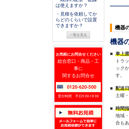
は使えますか？
・見積を依頼してか
らどのくらいで設置
できますか？
機器
一覧を見る
機器
■
車上
お気軽にお問合せください
総合窓口・商品・工
トラ
事に
ック
関するお問合せ
す。
0120-620-500
■
配送
土曜
受付時間 平日9:00-18:00
■
時間
地域
合も