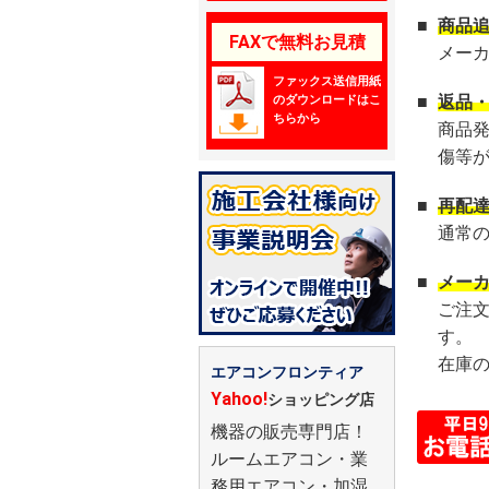
■
商品
FAXで無料お見積
メー
ファックス送信用紙
のダウンロードはこ
■
返品
ちらから
商品
傷等
■
再配
通常
■
メー
ご注
す。
在庫
エアコンフロンティア
Yahoo!
ショッピング店
機器の販売専門店！
ルームエアコン・業
務用エアコン・加湿