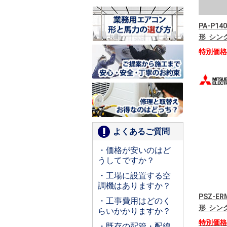
PA-P14
形 シング
特別価
よくあるご質問
・価格が安いのはど
うしてですか？
・工場に設置する空
調機はありますか？
PSZ-E
・工事費用はどのく
形 シング
らいかかりますか？
特別価
・既存の配管・配線