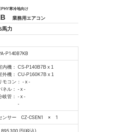
EPHY寒冷地向け
7KB
業務用エアコン
5馬力
PA-P140B7KB
室内機： CS-P140B7B x 1
室外機： CU-P160K7B x 1
リモコン： - x -
パネル： - x -
分岐管： - x -
-
センサー CZ-CSEN1 × 1
,895,300
円(税込)