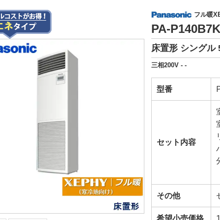
フル暖X
PA-P140B
床置形 シングル 
三相200V - -
型番
セット内容
その他
希望小売価格
1