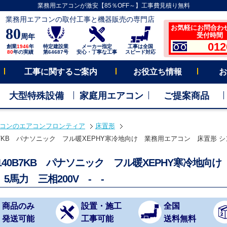
業務用エアコンが激安【85％OFF～】工事費見積り無料
業務用エアコンの取付工事と機器販売の専門店
お気軽にお問合わ
80
受付時間 平
周年
012
創業
1946
年
特定建設業
メーカー指定
工事は全国
80
年の実績
第64687号
安心・丁寧な工事
スピード対応
工事に関するご案内
お役立ち情報
お
大型特殊設備
家庭用エアコン
ご提案商品
コンのエアコンフロンティア
床置形
0B7KB パナソニック フル暖XEPHY寒冷地向け 業務用エアコン 床置形 シング
P140B7KB パナソニック フル暖XEPHY寒冷地
5馬力 三相200V - -
商品のみ
設置・施工
全国
発送可能
工事可能
送料無料