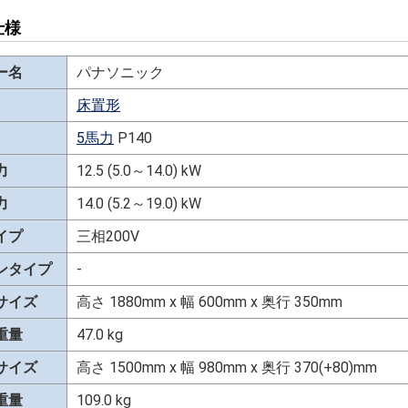
仕様
ー名
パナソニック
床置形
5馬力
P140
力
12.5 (5.0～14.0) kW
力
14.0 (5.2～19.0) kW
イプ
三相200V
ンタイプ
-
サイズ
高さ 1880mm x 幅 600mm x 奥行 350mm
重量
47.0 kg
サイズ
高さ 1500mm x 幅 980mm x 奥行 370(+80)mm
重量
109.0 kg