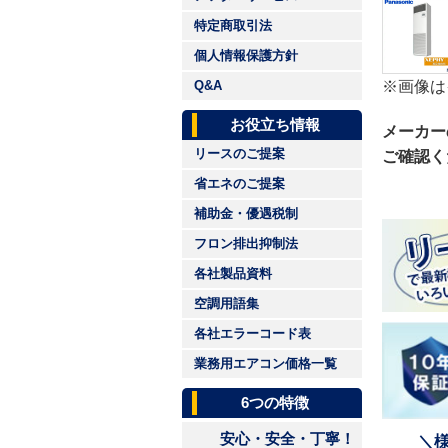
特定商取引法
個人情報保護方針
※画像は
Q&A
お役立ち情報
メーカー
リースのご提案
ご確認く
省エネのご提案
補助金・優遇税制
フロン排出抑制法
各社製品資料
空調用語集
各社エラーコード表
業務用エアコン価格一覧
6つの特徴
安心・安全・丁寧！
＼