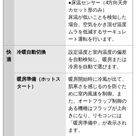
●床温センサー（4方向天井
ERMP140KW
PSZ-ERMP140KV
カセット形のみ）
PSZ-ERMP140KR
床温が低いことを検知した
場合、空気をかき混ぜ温度
日立
RPV-GP140RHN2
RPV-
ムラを低減するサーキュレ
GP140RSH5
RPV-GP140RHN1
ート運転を行います。
RPV-GP140RSH4
RPV-
GP140RSH3
RPV-GP140RHN
快
冷暖自動切換
設定温度と室内温度の偏差
RPV-GP140RSH2
RPV-AP140HN4
適
を自動検知し、暖房または
RPV-GP140RSH1
RPV-
冷房を自動で選びます。
GP140RSH
暖房準備（ホットス
暖房開始時に冷風が出て、
三菱重工
FDFV1405HA5SB
FDFK1405H5SA
タート）
肌寒さを感じるのを防ぐた
FDFV1405HA5SA
FDFK1405H5S
めに室内風速を制御。ま
FDFV1405HA5S
た、オートフラップ制御の
ある機種はフラップが上向
パナソニック
PA-P140B7KB
PA-P140B7KNB
きになり、リモコンには
PA-P140B7HNB
PA-P140B7K
PA-
「暖房準備中」が表示され
P140B7KN
PA-P140B7H
PA-
ます。
P140B7HN
PA-P140B6KB
PA-