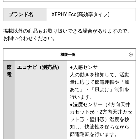
東芝
GFHA14011BU
GFSA14014BU
ダイキン
SZRV140BZ
SZRV140BY
ブランド名
XEPHY Eco(高効率タイプ)
三菱電機
PSZ-HRMP140K6
PSZ-
SZRV140BJ
SDRV140B
ERMP140K6
SZRV140BF
SZRV140BC
掲載以外の商品もお取り扱いできる場合がありますので、
日立
RPV-GP140RHN3
RPV-
東芝
RFSA14034BU
RFHA14031BU
お問い合わせください。
GP140RSH6
RFSA14033BU
RFHA14031B
AFEA14037B
RFSA14033B
機能一覧
三菱重工
FDFV1406H5SB
AFHA14064B
AFHA14064B-R
AFEA14067B
AFSA14067B
節
エコナビ（別売品）
●人感センサー
パナソニック
PA-P140B7HNC
PA-P140B7HC
電
人の動きを検知して、活動
三菱電機
PSZ-HRMP140K5
PSZ-
量に応じて節電運転や「風
ERMP140K5
PSZ-HRMP140K4
あて」・「風よけ」制御を
PSZ-ERMP140K4
PSZ-
行います。
HRMP140K3
PSZ-ERMP140K3
●湿度センサー（4方向天井
PSZ-HRMP140K2
PSZ-
カセット形・2方向天井カセ
ERMP140K2
PSZ-HRMP140KZ
ット形・壁掛形）湿度を検
PSZ-ERMP140KZ
PSZ-
知し、快適性を保ちながら
HRMP140KY
PSZ-ERMP140KY
節電運転を行います。
PSZ-HRMP140KV
PSZ-