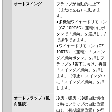
オートスイング
フラップが自動的に上下
（または左右）に動きま
す。
●多機能ワイヤードリモコン
（CZ-10RT5C）運転中にボ
タンで「風向」を選択し、/
で操作できます。
●ワイヤードリモコン（CZ-
10RT3）〈運転〉「 スイン
グ／風向ボタン」を押しフ
ラップを1番下に向け、再度
「スイング／風向」を押し
ます。〈停止〉 スイング中
に「スイング／風向」を押
します。
オートフラップ（風
冷房・暖房・冷暖自動切換
向選択）
え時にフラップの自動位置
出し（初期設定位置）を行