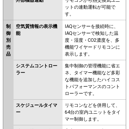
外部機器連動
リモコンから熱交換気ユニ
ットの連動運転が可能で
す。
制
空気質情報の表示機
IAQセンサーを接続時に、
御
能
IAQセンサーで検知した温
別
度・湿度・CO2濃度を、多
売
機能ワイヤードリモコンに
品
表示します。
システムコントロー
集中制御の管理機能に省エ
ラー
ネ、タイマー機能など多彩
な機能を追加したハイコス
トパフォーマンスのコント
ローラーです。
スケジュールタイマ
リモコンなどを併用して、
ー
64台の室内ユニットをタイ
マー制御します。