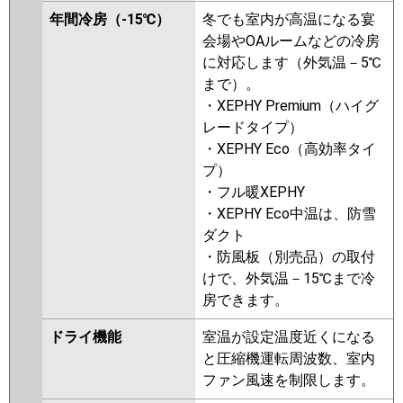
P140B6KNB
PA-P140B6CB
PA-
年間冷房（-15℃）
冬でも室内が高温になる宴
P140B6CNB
PA-P140B6HB
PA-
会場やOAルームなどの冷房
P140B6HNB
PA-P140B6KN1
PA-
に対応します（外気温－5℃
P140B6KA
PA-P140B6HA
PA-
まで）。
P140B6HN1
PA-P140B6HN
・XEPHY Premium（ハイグ
レードタイプ）
・XEPHY Eco（高効率タイ
プ）
・フル暖XEPHY
・XEPHY Eco中温は、防雪
ダクト
・防風板（別売品）の取付
けで、外気温－15℃まで冷
房できます。
ドライ機能
室温が設定温度近くになる
と圧縮機運転周波数、室内
ファン風速を制限します。