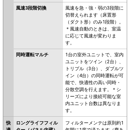
風速3段階切換
風速を急・強・弱の3段階に
切替えられます（床置形
（ダクト形）のみ1段階）。
＊風速自動のときは、室温
に応じて風速が変わりま
す。
同時運転マルチ
1台の室外ユニットで、室内
ユニットをツイン（2台）、
トリプル（3台）、ダブルツ
イン（4台）の同時運転が可
能で、快適性の高い同時・
分散空調を行えます。＊シ
リーズにより接続可能な室
内ユニット台数は異なりま
す。
快
ロングライフフィル
フィルターメンテは原則約1
適
ター（パネル内蔵）
年間に1度で済みます（塵あ