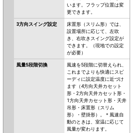
います。フラップ位置は変
更できます。
3方向スイング設定
床置形（スリム形）では、
設置場所に応じて、左吹
き、右吹きスイング設定が
できます。（現地での設定
が必要）
風量5段階切換
風速を5段階に切替えられ、
これまでよりも快適にスピ
ーディに設定温度に近づけ
ます（4方向天井カセット
形・2方向天井カセット形・
1方向天井カセット形・天井
吊形・床置形（スリム
形）・壁掛形）。＊風速自
動のときは、室温に応じて
風量が変わります。