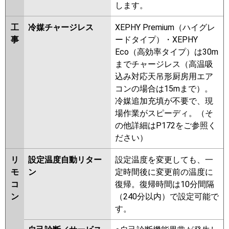
します。
工
冷媒チャージレス
XEPHY Premium（ハイグレ
事
ードタイプ）・XEPHY
Eco（高効率タイプ）は30m
までチャージレス（高温吸
込み対応天吊形厨房用エア
コンの場合は15mまで）。
冷媒追加充填が不要で、現
場作業がスピーディ。（そ
の他詳細はP172をご参照く
ださい）
リ
設定温度自動リター
設定温度を変更しても、一
モ
ン
定時間後に変更前の温度に
コ
復帰。復帰時間は10分間隔
ン
（240分以内）で設定可能で
す。