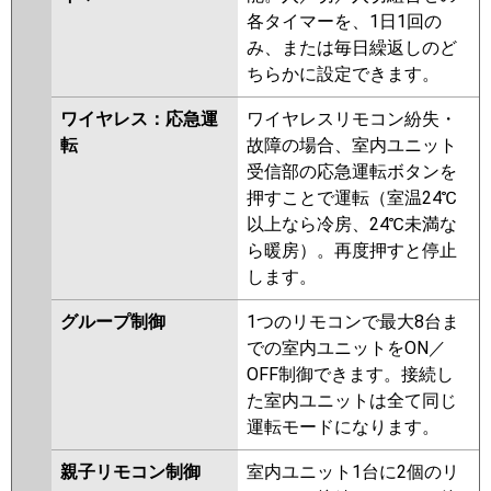
各タイマーを、1日1回の
み、または毎日繰返しのど
ちらかに設定できます。
ワイヤレス：応急運
ワイヤレスリモコン紛失・
転
故障の場合、室内ユニット
受信部の応急運転ボタンを
押すことで運転（室温24℃
以上なら冷房、24℃未満な
ら暖房）。再度押すと停止
します。
グループ制御
1つのリモコンで最大8台ま
での室内ユニットをON／
OFF制御できます。接続し
た室内ユニットは全て同じ
運転モードになります。
親子リモコン制御
室内ユニット1台に2個のリ