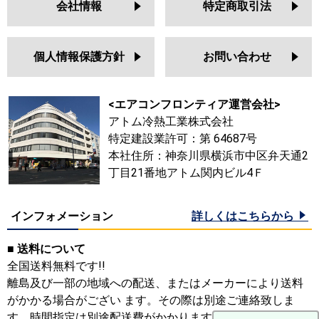
会社情報
特定商取引法
個人情報保護方針
お問い合わせ
<エアコンフロンティア運営会社>
アトム冷熱工業株式会社
特定建設業許可：第 64687号
本社住所：神奈川県横浜市中区弁天通2
丁目21番地アトム関内ビル4Ｆ
インフォメーション
詳しくはこちらから
■ 送料について
全国送料無料です!!
離島及び一部の地域への配送、またはメーカーにより送料
がかかる場合がござい ます。その際は別途ご連絡致しま
す。時間指定は別途配送費がかかります。