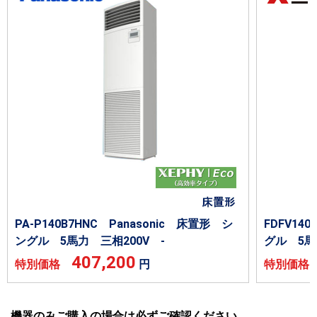
PA-P140B7HNC Panasonic 床置形 シ
FDFV1
ングル 5馬力 三相200V -
グル 5馬
407,200
特別価格
円
特別価
機器のみご購入の場合は必ずご確認ください