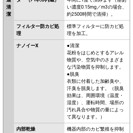
清
い濃度0.15mg／m3の場合、
潔
約2500時間で清掃）。
フィルター防カビ処
標準フィルターに防カビ処
理
理を加工。
ナノイーX
●清潔
花粉をはじめとするアレル
物質や、空気中のさまざま
な汚染物質を抑制します。
●脱臭
衣類に付着した加齢臭や、
汗臭を脱臭します。（脱臭
効果は、周囲環境（温度・
湿度）、運転時間、場所の
汚れ具合や物質の量によっ
て異なります。）
内部乾燥
機器内部のカビ繁殖を抑制