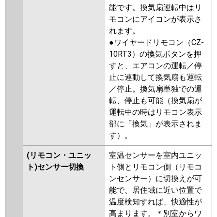
能です。換気扇運転中はリ
モコンにアイコンが表示さ
れます。
●ワイヤードリモコン（CZ-
10RT3）の換気ボタンを押
すと、エアコンの運転／停
止に連動して換気扇も運転
／停止。換気扇単独での運
転、停止も可能（換気扇が
運転中の時はリモコン表示
部に「換気」が表示されま
す）。
(リモコン・ユニッ
室温センサーを室内ユニッ
ト)センサー切換
ト側とリモコン側（リモコ
ンセンサー）に切換えが可
能で、居住域に近い位置で
温度検知すれば、快適性が
高まります。＊別室からワ