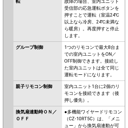
転
故障の場合、室内ユニット
受信部の応急運転ボタンを
押すことで運転（室温24℃
以上なら冷房、24℃未満な
ら暖房）。再度押すと停止
します。
グループ制御
1つのリモコンで最大8台ま
での室内ユニットをON／
OFF制御できます。接続し
た室内ユニットは全て同じ
運転モードになります。
親子リモコン制御
室内ユニット1台に2個のリ
モコンを接続できます（後
押し優先）。
換気扇連動時ＯＮ／
●多機能ワイヤードリモコン
ＯＦＦ
（CZ-10RT5C）は、「メニ
ュー」から換気扇連動が可