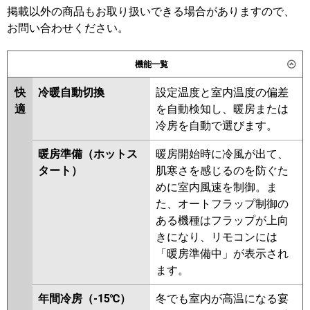
日立
掲載以外の商品もお取り扱いできる場合がありますので、
三菱電機
お問い合わせください。
三菱重工
日立
パナソニック
PA-P112VK7HNC
PA-
機能一覧
三菱重工
P112V7HNC
快
冷暖自動切換
設定温度と室内温度の偏差
パナソニック
PA-P112V7KNB
PA-P112V7HNB
適
を自動検知し、暖房または
PA-P112V7KN
PA-P112VK7HN
冷房を自動で選びます。
PA-P112V7HN
暖房準備（ホットス
暖房開始時に冷風が出て、
タート）
肌寒さを感じるのを防ぐた
めに室内風速を制御。ま
た、オートフラップ制御の
ある機種はフラップが上向
きになり、リモコンには
「暖房準備中」が表示され
ます。
年間冷房（-15℃）
冬でも室内が高温になる宴