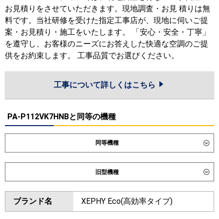
お見積りをさせていただきます。現地調査・お見 積りは無
料です。当社研修を受けた指定工事店が、現地に伺いご提
案・お見積り・施工をいたします。 「安心・安全・丁寧」
を遵守し、お客様のニーズにお答えした快適な空調のご提
供をお約束します。 工事品質でお選びください。
工事について詳しくはこちら
PA-P112VK7HNBと同等の機種
同等機種
ダイキン
旧型機種
東芝
ダイキン
ブランド名
XEPHY Eco(高効率タイプ)
三菱電機
東芝