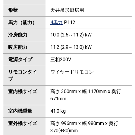
形状
天井吊形厨房用
馬力（能力）
4馬力
P112
冷房能力
10.0 (2.5～11.2) kW
暖房能力
11.2 (2.9～13.0) kW
電源タイプ
三相200V
リモコンタイ
ワイヤードリモコン
プ
室内機サイズ
高さ 300mm x 幅 1170mm x 奥行
671mm
室内機重量
41.0 kg
室外機サイズ
高さ 996mm x 幅 980mm x 奥行
370(+80)mm