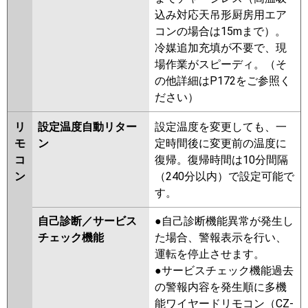
込み対応天吊形厨房用エア
コンの場合は15mまで）。
冷媒追加充填が不要で、現
場作業がスピーディ。（そ
の他詳細はP172をご参照く
ださい）
リ
設定温度自動リター
設定温度を変更しても、一
モ
ン
定時間後に変更前の温度に
コ
復帰。復帰時間は10分間隔
ン
（240分以内）で設定可能で
す。
自己診断／サービス
●自己診断機能異常が発生し
チェック機能
た場合、警報表示を行い、
運転を停止させます。
●サービスチェック機能過去
の警報内容を発生順に多機
能ワイヤードリモコン（CZ-