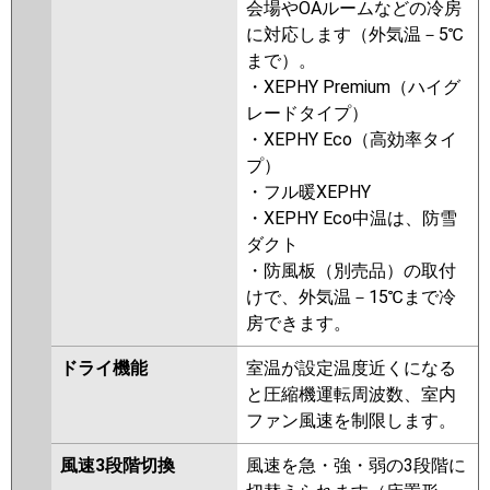
会場やOAルームなどの冷房
に対応します（外気温－5℃
まで）。
・XEPHY Premium（ハイグ
レードタイプ）
・XEPHY Eco（高効率タイ
プ）
・フル暖XEPHY
・XEPHY Eco中温は、防雪
ダクト
・防風板（別売品）の取付
けで、外気温－15℃まで冷
房できます。
ドライ機能
室温が設定温度近くになる
と圧縮機運転周波数、室内
ファン風速を制限します。
風速3段階切換
風速を急・強・弱の3段階に