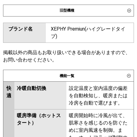
ダイキン
旧型機種
東芝
ダイキン
ブランド名
XEPHY Premiun(ハイグレードタイ
三菱電機
東芝
プ)
日立
三菱電機
掲載以外の商品もお取り扱いできる場合がありますので、
三菱重工
お問い合わせください。
日立
パナソニック
PA-P112VK7GNC
PA-P112V7GNC
三菱重工
機能一覧
パナソニック
PA-P112V7GNB
PA-P112VK7GN
快
冷暖自動切換
設定温度と室内温度の偏差
PA-P112V7GN
適
を自動検知し、暖房または
冷房を自動で選びます。
暖房準備（ホットス
暖房開始時に冷風が出て、
タート）
肌寒さを感じるのを防ぐた
めに室内風速を制御。ま