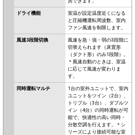
房できます。
ドライ機能
室温が設定温度近くになる
と圧縮機運転周波数、室内
ファン風速を制限します。
風速3段階切換
風速を急・強・弱の3段階に
切替えられます（床置形
（ダクト形）のみ1段階）。
＊風速自動のときは、室温
に応じて風速が変わりま
す。
同時運転マルチ
1台の室外ユニットで、室内
ユニットをツイン（2台）、
トリプル（3台）、ダブルツ
イン（4台）の同時運転が可
能で、快適性の高い同時・
分散空調を行えます。＊シ
リーズにより接続可能な室