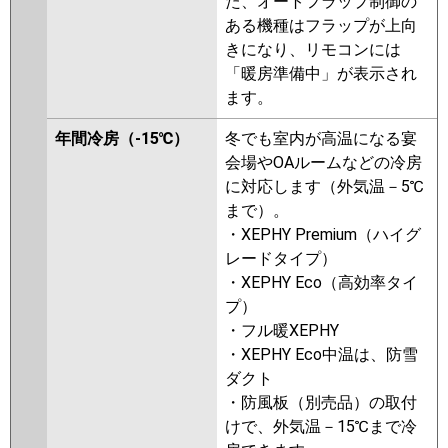
た、オートフラップ制御の
ある機種はフラップが上向
きになり、リモコンには
「暖房準備中」が表示され
ます。
年間冷房（-15℃）
冬でも室内が高温になる宴
会場やOAルームなどの冷房
に対応します（外気温－5℃
まで）。
・XEPHY Premium（ハイグ
レードタイプ）
・XEPHY Eco（高効率タイ
プ）
・フル暖XEPHY
・XEPHY Eco中温は、防雪
ダクト
・防風板（別売品）の取付
けで、外気温－15℃まで冷