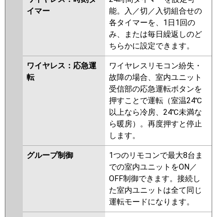
イマー
能。入／切／入切組合せの
各タイマーを、1日1回の
み、または毎日繰返しのど
ちらかに設定できます。
ワイヤレス：応急運
ワイヤレスリモコン紛失・
転
故障の場合、室内ユニット
受信部の応急運転ボタンを
押すことで運転（室温24℃
以上なら冷房、24℃未満な
ら暖房）。再度押すと停止
します。
グループ制御
1つのリモコンで最大8台ま
での室内ユニットをON／
OFF制御できます。接続し
た室内ユニットは全て同じ
運転モードになります。