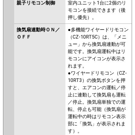
親子リモコン制御
室内ユニット1台に2個のリ
モコンを接続できます（後
押し優先）。
換気扇連動時ＯＮ／
●多機能ワイヤードリモコン
ＯＦＦ
（CZ-10RT5C）は、「メニ
ュー」から換気扇連動が可
能です。換気扇運転中はリ
モコンにアイコンが表示さ
れます。
●ワイヤードリモコン（CZ-
10RT3）の換気ボタンを押
すと、エアコンの運転／停
止に連動して換気扇も運転
／停止。換気扇単独での運
転、停止も可能（換気扇が
運転中の時はリモコン表示
部に「換気」が表示されま
す）。