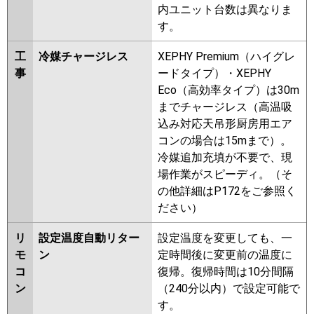
内ユニット台数は異なりま
す。
工
冷媒チャージレス
XEPHY Premium（ハイグレ
事
ードタイプ）・XEPHY
Eco（高効率タイプ）は30m
までチャージレス（高温吸
込み対応天吊形厨房用エア
コンの場合は15mまで）。
冷媒追加充填が不要で、現
場作業がスピーディ。（そ
の他詳細はP172をご参照く
ださい）
リ
設定温度自動リター
設定温度を変更しても、一
モ
ン
定時間後に変更前の温度に
コ
復帰。復帰時間は10分間隔
ン
（240分以内）で設定可能で
す。