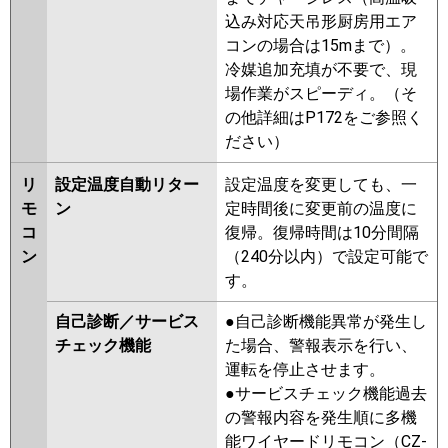
込み対応天吊形厨房用エア
コンの場合は15mまで）。
冷媒追加充填が不要で、現
場作業がスピーディ。（そ
の他詳細はP172をご参照く
ださい）
リ
設定温度自動リター
設定温度を変更しても、一
モ
ン
定時間後に変更前の温度に
コ
復帰。復帰時間は10分間隔
ン
（240分以内）で設定可能で
す。
自己診断／サービス
●自己診断機能異常が発生し
チェック機能
た場合、警報表示を行い、
運転を停止させます。
●サービスチェック機能過去
の警報内容を発生順に多機
能ワイヤードリモコン（CZ-