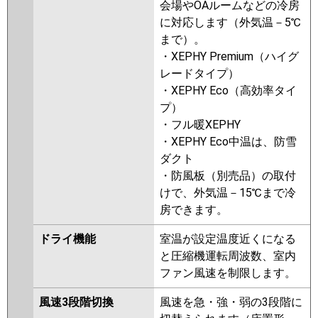
会場やOAルームなどの冷房
に対応します（外気温－5℃
まで）。
・XEPHY Premium（ハイグ
レードタイプ）
・XEPHY Eco（高効率タイ
プ）
・フル暖XEPHY
・XEPHY Eco中温は、防雪
ダクト
・防風板（別売品）の取付
けで、外気温－15℃まで冷
房できます。
ドライ機能
室温が設定温度近くになる
と圧縮機運転周波数、室内
ファン風速を制限します。
風速3段階切換
風速を急・強・弱の3段階に