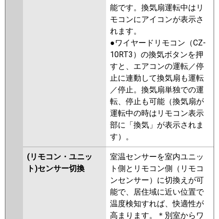
能です。換気扇運転中はリ
モコンにアイコンが表示さ
れます。
●ワイヤードリモコン（CZ-
10RT3）の換気ボタンを押
すと、エアコンの運転／停
止に連動して換気扇も運転
／停止。換気扇単独での運
転、停止も可能（換気扇が
運転中の時はリモコン表示
部に「換気」が表示されま
す）。
(リモコン・ユニッ
室温センサーを室内ユニッ
ト)センサー切換
ト側とリモコン側（リモコ
ンセンサー）に切換えが可
能で、居住域に近い位置で
温度検知すれば、快適性が
高まります。＊別室からワ