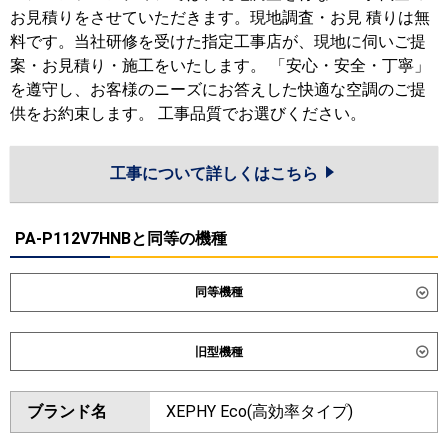
お見積りをさせていただきます。現地調査・お見 積りは無
料です。当社研修を受けた指定工事店が、現地に伺いご提
案・お見積り・施工をいたします。 「安心・安全・丁寧」
を遵守し、お客様のニーズにお答えした快適な空調のご提
供をお約束します。 工事品質でお選びください。
工事について詳しくはこちら
PA-P112V7HNBと同等の機種
同等機種
ダイキン
旧型機種
東芝
ダイキン
ブランド名
XEPHY Eco(高効率タイプ)
三菱電機
東芝