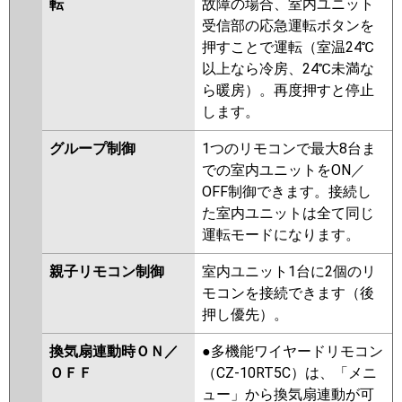
転
故障の場合、室内ユニット
受信部の応急運転ボタンを
押すことで運転（室温24℃
以上なら冷房、24℃未満な
ら暖房）。再度押すと停止
します。
グループ制御
1つのリモコンで最大8台ま
での室内ユニットをON／
OFF制御できます。接続し
た室内ユニットは全て同じ
運転モードになります。
親子リモコン制御
室内ユニット1台に2個のリ
モコンを接続できます（後
押し優先）。
換気扇連動時ＯＮ／
●多機能ワイヤードリモコン
ＯＦＦ
（CZ-10RT5C）は、「メニ
ュー」から換気扇連動が可