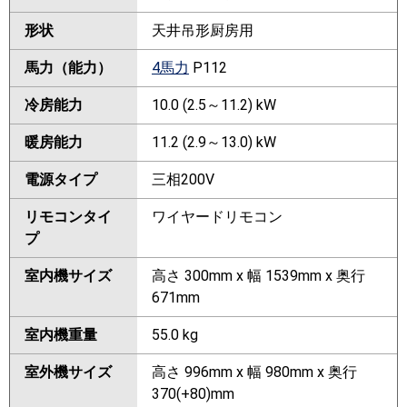
形状
天井吊形厨房用
馬力（能力）
4馬力
P112
冷房能力
10.0 (2.5～11.2) kW
暖房能力
11.2 (2.9～13.0) kW
電源タイプ
三相200V
リモコンタイ
ワイヤードリモコン
プ
室内機サイズ
高さ 300mm x 幅 1539mm x 奥行
671mm
室内機重量
55.0 kg
室外機サイズ
高さ 996mm x 幅 980mm x 奥行
370(+80)mm