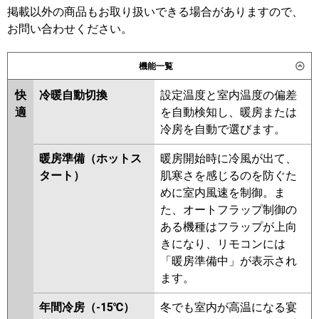
日立
掲載以外の商品もお取り扱いできる場合がありますので、
三菱電機
お問い合わせください。
三菱重工
日立
パナソニック
PA-P112VK7HNC
PA-
機能一覧
三菱重工
P112V7HNC
快
冷暖自動切換
設定温度と室内温度の偏差
パナソニック
PA-P112V7KNB
PA-P112VK7HNB
適
を自動検知し、暖房または
PA-P112V7KN
PA-P112VK7HN
冷房を自動で選びます。
PA-P112V7HN
暖房準備（ホットス
暖房開始時に冷風が出て、
タート）
肌寒さを感じるのを防ぐた
めに室内風速を制御。ま
た、オートフラップ制御の
ある機種はフラップが上向
きになり、リモコンには
「暖房準備中」が表示され
ます。
年間冷房（-15℃）
冬でも室内が高温になる宴