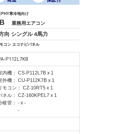
EPHY寒冷地向け
7KB
業務用エアコン
方向 シングル 4馬力
リモコン エコナビパネル
PA-P112L7KB
室内機： CS-P112L7B x 1
室外機： CU-P112K7B x 1
リモコン： CZ-10RT5 x 1
パネル： CZ-160KPEL7 x 1
分岐管： - x -
-