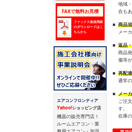
地域
FAXで無料お見積
合も
ファックス送信用紙
■
商品
のダウンロードはこ
メー
ちらから
■
返品
商品
傷等
■
再配
通常
■
メー
エアコンフロンティア
ご注
Yahoo!
ショッピング店
す。
在庫
機器の販売専門店！
ルームエアコン・業
務用エアコン・加湿