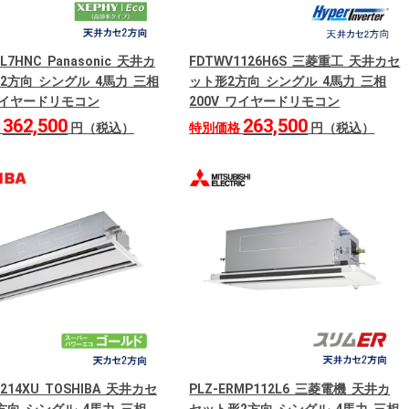
2L7HNC Panasonic 天井カ
FDTWV1126H6S 三菱重工 天井カセ
2方向 シングル 4馬力 三相
ット形2方向 シングル 4馬力 三相
 ワイヤードリモコン
200V ワイヤードリモコン
362,500
263,500
格
円（税込）
特別価格
円（税込）
1214XU TOSHIBA 天井カセ
PLZ-ERMP112L6 三菱電機 天井カ