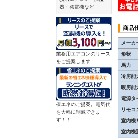
器・発電機など
商品
メーカ
業務用エアコンのリース
形状
をご提案します
馬力
冷房能
暖房能
電源タ
省エネのご提案。電気代
リモコ
を大幅に削減できま
す！！
室内機
室内機