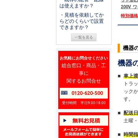
ット形2
は使えますか？
200V
・見積を依頼してか
特別価
らどのくらいで設置
できますか？
一覧を見る
機器
お気軽にお問合せください
機器
総合窓口・商品・工
事に
■
車上
関するお問合せ
トラ
ック
0120-620-500
す。
受付時間 平日9:00-18:00
■
配送
土曜
■
時間