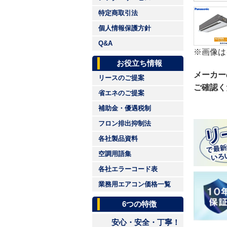
特定商取引法
個人情報保護方針
Q&A
※画像は
お役立ち情報
メーカー
リースのご提案
ご確認く
省エネのご提案
補助金・優遇税制
フロン排出抑制法
各社製品資料
空調用語集
各社エラーコード表
業務用エアコン価格一覧
6つの特徴
安心・安全・丁寧！