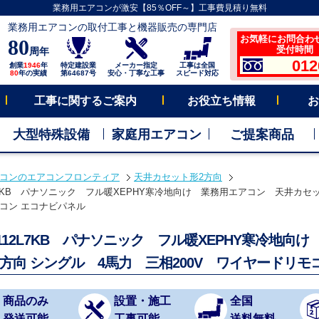
業務用エアコンが激安【85％OFF～】工事費見積り無料
業務用エアコンの取付工事と機器販売の専門店
お気軽にお問合わ
80
受付時間 平
周年
012
創業
1946
年
特定建設業
メーカー指定
工事は全国
80
年の実績
第64687号
安心・丁寧な工事
スピード対応
工事に関するご案内
お役立ち情報
お
大型特殊設備
家庭用エアコン
ご提案商品
コンのエアコンフロンティア
天井カセット形2方向
2L7KB パナソニック フル暖XEPHY寒冷地向け 業務用エアコン 天井カセッ
コン エコナビパネル
P112L7KB パナソニック フル暖XEPHY寒冷地
2方向 シングル 4馬力 三相200V ワイヤードリ
商品のみ
設置・施工
全国
発送可能
工事可能
送料無料