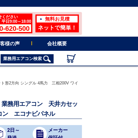
せください
無料お見積
日9:00～18:00
0-620-500
ネットで簡単！
客様の声
会社概要
業務用エアコン検索
ト形2方向 シングル 4馬力 三相200V ワイ
向け 業務用エアコン 天井カセッ
モコン エコナビパネル
2日～
メーカー
発送
保証付