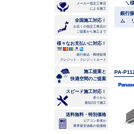
＼
メーカー指定工事店
による施工
銀行
全国施工対応！
ム 
お近くの指定工事店が
ご提案から施工まで
様々なお支払いに対応！
銀行振込・郵便振替
クレジット・クレジットカード
施工提案と
PA-P
快適空間のご提案
スピード施工対応！
承りから
最短2日で施工
送料無料・特別価格
エアコン本体が
業界最安値級の低価格