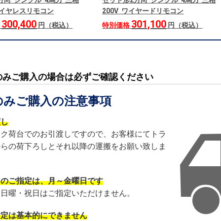
方向 シングル 4馬力 三相
セット形2方向 シングル 4馬力 三相
 ワイヤレスリモコン
200V ワイヤードリモコン
300,400
301,100
格
円（税込）
特別価格
円（税込）
のみご購入の場合は必ずご確認ください
のみご購入の注意事項
渡し
ック荷台でのお引渡しですので、お客様にてトラ
からの荷下ろしとそれ以降の運搬をお願い致しま
日のご指定は、月～金曜日です
・日曜・祝日はご指定いただけません。
指定は基本的にできません