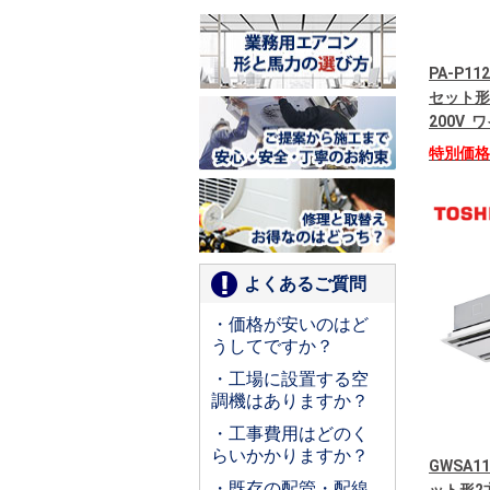
PA-P11
セット形
200V
特別価
よくあるご質問
・価格が安いのはど
うしてですか？
・工場に設置する空
調機はありますか？
・工事費用はどのく
らいかかりますか？
GWSA1
・既存の配管・配線