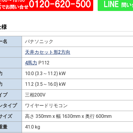
仕様
ー名
パナソニック
天井カセット形2方向
4馬力
P112
力
10.0 (3.3～11.2) kW
力
11.2 (3.5～16.0) kW
イプ
三相200V
ンタイプ
ワイヤードリモコン
サイズ
高さ 350mm x 幅 1630mm x 奥行 600mm
重量
41.0 kg