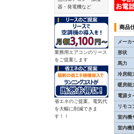
器・発電機など
商品
メーカ
業務用エアコンのリース
形状
をご提案します
馬力
冷房能
暖房能
電源タ
省エネのご提案。電気代
リモコ
を大幅に削減できま
す！！
室内機
室内機