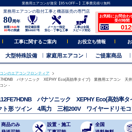
業務用エアコンが激安【85％OFF～】工事費見積り無料
業務用エアコンの取付工事と機器販売の専門店
お気軽にお問合わ
80
受付時間 平
周年
012
創業
1946
年
特定建設業
メーカー指定
工事は全国
80
年の実績
第64687号
安心・丁寧な工事
スピード対応
工事に関するご案内
お役立ち情報
お
大型特殊設備
家庭用エアコン
ご提案商品
コンのエアコンフロンティア
2FE7HDNB パナソニック XEPHY Eco(高効率タイプ) 業務用エアコン 天
ン -
P112FE7HDNB パナソニック XEPHY Eco(高
クト形 ツイン 4馬力 三相200V ワイヤードリモコ
商品のみ
設置・施工
全国
発送可能
工事可能
送料無料