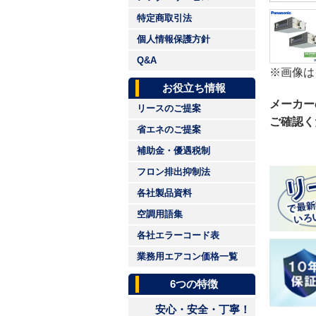
特定商取引法
個人情報保護方針
Q&A
※画像は
お役立ち情報
メーカー
リースのご提案
ご確認く
省エネのご提案
補助金・優遇税制
フロン排出抑制法
各社製品資料
空調用語集
各社エラーコード表
業務用エアコン価格一覧
6つの特徴
安心・安全・丁寧！