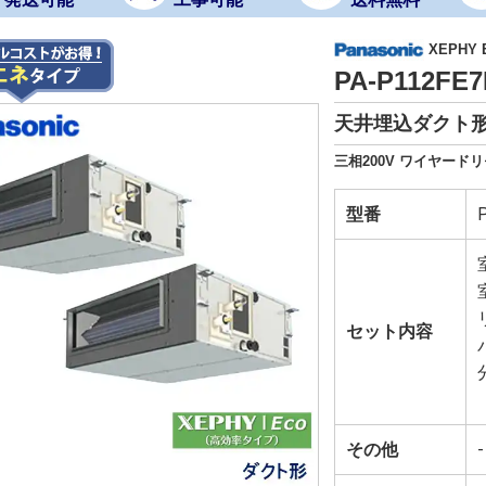
XEPHY
PA-P112F
天井埋込ダクト形
三相200V ワイヤードリ
型番
セット内容
その他
-