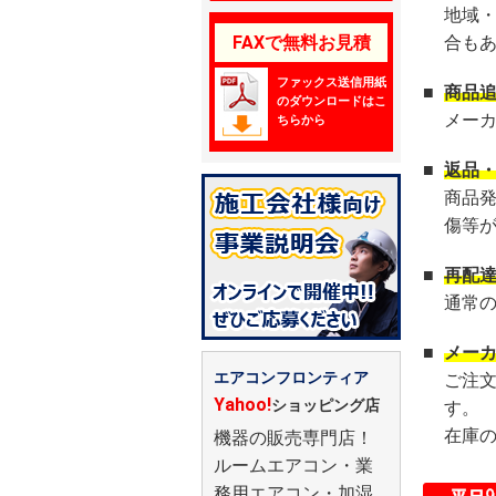
地域
FAXで無料お見積
合も
ファックス送信用紙
■
商品
のダウンロードはこ
メー
ちらから
■
返品
商品
傷等
■
再配
通常
■
メー
エアコンフロンティア
ご注
Yahoo!
ショッピング店
す。
在庫
機器の販売専門店！
ルームエアコン・業
務用エアコン・加湿