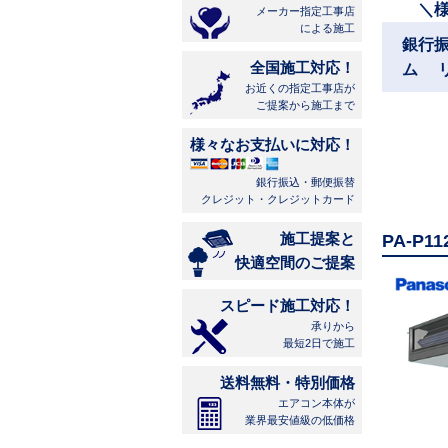
＼
メーカー指定工事店
による施工
銀行
全国施工対応！
ム 
お近くの指定工事店が
ご提案から施工まで
様々なお支払いに対応！
銀行振込・郵便振替
クレジット・クレジットカード
施工提案と
PA-P
快適空間のご提案
スピード施工対応！
承りから
最短2日で施工
送料無料・特別価格
エアコン本体が
業界最安値級の低価格