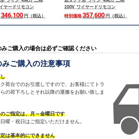
形 ツイン 4馬力 三相
込ダクト形 ツイン 4馬力 三相
 ワイヤードリモコン
200V ワイヤードリモコン
346,100
357,600
格
円（税込）
特別価格
円（税込）
のみご購入の場合は必ずご確認ください
のみご購入の注意事項
渡し
ック荷台でのお引渡しですので、お客様にてトラ
からの荷下ろしとそれ以降の運搬をお願い致しま
日のご指定は、月～金曜日です
・日曜・祝日はご指定いただけません。
指定は基本的にできません