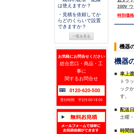
込ダクト
は使えますか？
200V
・見積を依頼してか
特別価
らどのくらいで設置
できますか？
一覧を見る
機器
お気軽にお問合せください
機器
総合窓口・商品・工
事に
■
車上
関するお問合せ
トラ
ック
0120-620-500
す。
受付時間 平日9:00-18:00
■
配送
土曜
■
時間