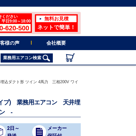
せください
無料お見積
日9:00～18:00
0-620-500
ネットで簡単！
客様の声
会社概要
業務用エアコン検索
井埋込ダクト形 ツイン 4馬力 三相200V ワイ
効率タイプ) 業務用エアコン 天井埋
ン -
2日～
メーカー
発送
保証付