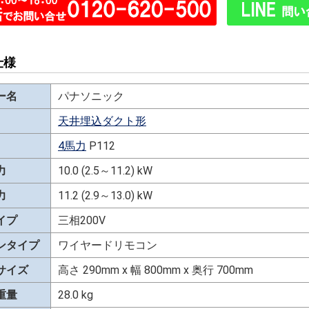
仕様
ー名
パナソニック
天井埋込ダクト形
4馬力
P112
力
10.0 (2.5～11.2) kW
力
11.2 (2.9～13.0) kW
イプ
三相200V
ンタイプ
ワイヤードリモコン
サイズ
高さ 290mm x 幅 800mm x 奥行 700mm
重量
28.0 kg