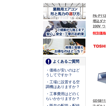
PA-P11
埋込ダク
200V
特別価
よくあるご質問
・価格が安いのはど
うしてですか？
・工場に設置する空
調機はありますか？
・工事費用はどのく
らいかかりますか？
GDSB11
・既存の配管・配線