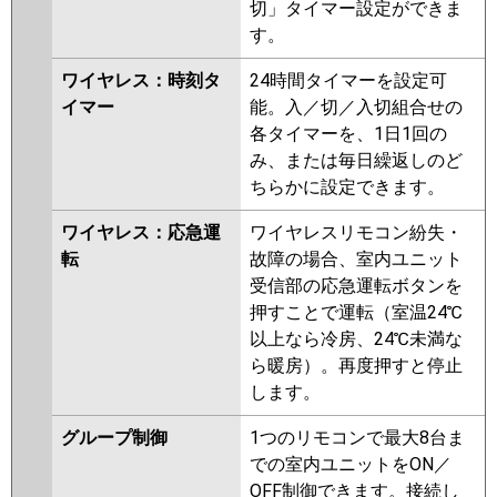
切」タイマー設定ができま
す。
ワイヤレス：時刻タ
24時間タイマーを設定可
イマー
能。入／切／入切組合せの
各タイマーを、1日1回の
み、または毎日繰返しのど
ちらかに設定できます。
ワイヤレス：応急運
ワイヤレスリモコン紛失・
転
故障の場合、室内ユニット
受信部の応急運転ボタンを
押すことで運転（室温24℃
以上なら冷房、24℃未満な
ら暖房）。再度押すと停止
します。
グループ制御
1つのリモコンで最大8台ま
での室内ユニットをON／
OFF制御できます。接続し