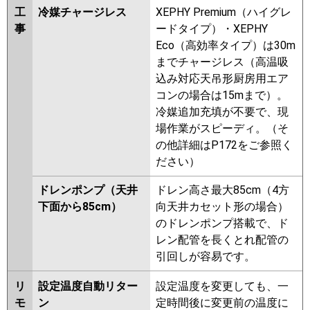
工
冷媒チャージレス
XEPHY Premium（ハイグレ
事
ードタイプ）・XEPHY
Eco（高効率タイプ）は30m
までチャージレス（高温吸
込み対応天吊形厨房用エア
コンの場合は15mまで）。
冷媒追加充填が不要で、現
場作業がスピーディ。（そ
の他詳細はP172をご参照く
ださい）
ドレンポンプ（天井
ドレン高さ最大85cm（4方
下面から85cm）
向天井カセット形の場合）
のドレンポンプ搭載で、ド
レン配管を長くとれ配管の
引回しが容易です。
リ
設定温度自動リター
設定温度を変更しても、一
モ
ン
定時間後に変更前の温度に