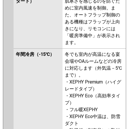
タート）
肌寒さを感じるのを防ぐた
GP112RSH4
RCB-GP112RSH3
めに室内風速を制御。ま
た、オートフラップ制御の
三菱重工
FDRK1125H5SA-ca
ある機種はフラップが上向
FDRK1125H5SA-sil
きになり、リモコンには
FDRV1125HA5SA-ca
「暖房準備中」が表示され
FDRV1125HA5SA-sil
ます。
FDRK1125H5S-sil
FDRK1125H5S-
ca
FDRV1125HA5S-ca
年間冷房（-15℃）
冬でも室内が高温になる宴
FDRV1125HA5S-sil
会場やOAルームなどの冷房
FDRV1125HA5S-canvas
に対応します（外気温－5℃
FDRV1125HA5S-silent
まで）。
・XEPHY Premium（ハイグ
パナソニック
PA-P112F7KB
PA-P112F7KNB
レードタイプ）
PA-P112F7HNB
PA-P112F7HB
・XEPHY Eco（高効率タイ
PA-P112F7KN
PA-P112F7HN
PA-
プ）
P112F7H
PA-P112F6KB
PA-
・フル暖XEPHY
P112F6KNB
PA-P112F6HB
PA-
・XEPHY Eco中温は、防雪
P112F6HNB
PA-P112F6K
PA-
ダクト
P112F6KN
PA-P112F6H
PA-