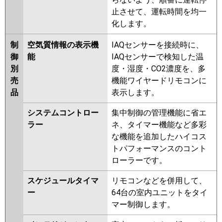
止させて、運転時間を均一
化します。
制
空気質情報の表示機
IAQセンサーを接続時に、
御
能
IAQセンサーで検知した温
別
度・湿度・CO2濃度を、多
売
機能ワイヤードリモコンに
品
表示します。
システムコントロー
集中制御の管理機能に省エ
ラー
ネ、タイマー機能など多彩
な機能を追加したハイコス
トパフォーマンスのコント
ローラーです。
スケジュールタイマ
リモコンなどを併用して、
ー
64台の室内ユニットをタイ
マー制御します。