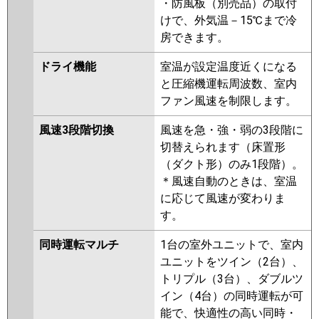
・防風板（別売品）の取付
P112F6HN
けで、外気温－15℃まで冷
房できます。
ドライ機能
室温が設定温度近くになる
と圧縮機運転周波数、室内
ファン風速を制限します。
風速3段階切換
風速を急・強・弱の3段階に
切替えられます（床置形
（ダクト形）のみ1段階）。
＊風速自動のときは、室温
に応じて風速が変わりま
す。
同時運転マルチ
1台の室外ユニットで、室内
ユニットをツイン（2台）、
トリプル（3台）、ダブルツ
イン（4台）の同時運転が可
能で、快適性の高い同時・