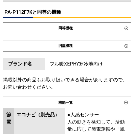
PA-P112F7Kと同等の機種
同等機種
ダイキン
SZRB112C
SDRB112BB
旧型機種
東芝
GBHA11211MUB
GBSA11214MUB
ダイキン
SZRB112BY
SZRB112BJ
ブランド名
フル暖XEPHY寒冷地向け
三菱電機
PDZ-HRMP112G6
PDZ-
SDRB112B
SZRB112BF
ERMP112G6
SZRB112BC
掲載以外の商品もお取り扱いできる場合がありますので、
日立
RCB-GP112RHN5
RCB-
東芝
RBSA11234MUB
RBHA11231MUB
お問い合わせください。
GP112RSH12
RBSA11233MUB
RBHA11231MU
RBSA11233MU
RBHA11231M
機能一覧
三菱重工
FDRV1126H6S-ca
FDRV1126H6S-
ABHA11254M
ABHA11254M-R
sil
ABEA11237M
RBSA11233M
節
エコナビ（別売品）
●人感センサー
ABEA11257M
ABSA11257M
電
人の動きを検知して、活動
パナソニック
PA-P112F7KC
PA-P112F7KNC
量に応じて節電運転や「風
PA-P112F7HNC
PA-P112F7HC
三菱電機
PDZ-HRMP112G5
PDZ-