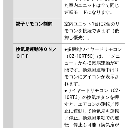
た室内ユニットは全て同じ
運転モードになります。
親子リモコン制御
室内ユニット1台に2個のリ
モコンを接続できます（後
押し優先）。
換気扇連動時ＯＮ／
●多機能ワイヤードリモコン
ＯＦＦ
（CZ-10RT5C）は、「メニ
ュー」から換気扇連動が可
能です。換気扇運転中はリ
モコンにアイコンが表示さ
れます。
●ワイヤードリモコン（CZ-
10RT3）の換気ボタンを押
すと、エアコンの運転／停
止に連動して換気扇も運転
／停止。換気扇単独での運
転、停止も可能（換気扇が