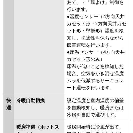
あて」・「風よけ」制御を
ERMP112G5
PDZ-HRMP112G4
行います。
PDZ-ERMP112G4
PDZ-
●湿度センサー（4方向天井
HRMP112G3
PDZ-ERMP112G3
カセット形・2方向天井カセ
PDZ-HRMP112G2
PDZ-
ット形・壁掛形）湿度を検
ERMP112G2
PDZ-HRMP112GZ
知し、快適性を保ちながら
PDZ-ERMP112GZ
PDZ-
節電運転を行います。
HRMP112GY
PDZ-ERMP112GY
●床温センサー（4方向天井
PDZ-HRMP112GV
PDZ-
カセット形のみ）
ERMP112GW
PDZ-ERMP112GV
床温が低いことを検知した
PDZ-ERMP112GR
場合、空気をかき混ぜ温度
ムラを低減するサーキュレ
日立
RCB-GP112RHN4
RCB-
ート運転を行います。
GP112RSH11
RCB-GP112RHN3
RCB-GP112RSH9
RCB-
快
冷暖自動切換
設定温度と室内温度の偏差
GP112RHN2
RCB-GP112RSH8
適
を自動検知し、暖房または
RCB-GP112RHN1
RCB-
冷房を自動で選びます。
GP112RSH7
RCB-GP112RSH6
RCB-GP112RHN
RCB-GP112RSH5
暖房準備（ホットス
暖房開始時に冷風が出て、
RCB-AP112HN11
RCB-