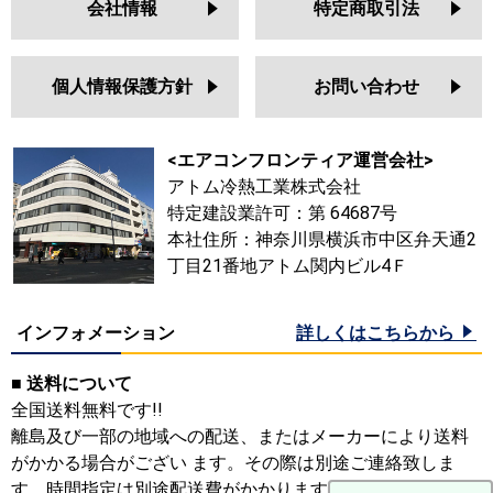
会社情報
特定商取引法
個人情報保護方針
お問い合わせ
<エアコンフロンティア運営会社>
アトム冷熱工業株式会社
特定建設業許可：第 64687号
本社住所：神奈川県横浜市中区弁天通2
丁目21番地アトム関内ビル4Ｆ
インフォメーション
詳しくはこちらから
■ 送料について
全国送料無料です!!
離島及び一部の地域への配送、またはメーカーにより送料
がかかる場合がござい ます。その際は別途ご連絡致しま
す。時間指定は別途配送費がかかります。