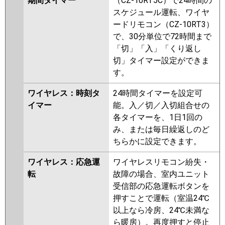
期間タイマー
（CZ-10RT5C）で24時間の
スケジュール運転、ワイヤ
ードリモコン（CZ-10RT3）
で、30分単位で72時間まで
「切」「入」「くり返し
切」タイマー設定ができま
す。
ワイヤレス：時刻タ
24時間タイマーを設定可
イマー
能。入／切／入切組合せの
各タイマーを、1日1回の
み、または毎日繰返しのど
ちらかに設定できます。
ワイヤレス：応急運
ワイヤレスリモコン紛失・
転
故障の場合、室内ユニット
受信部の応急運転ボタンを
押すことで運転（室温24℃
以上なら冷房、24℃未満な
ら暖房）。再度押すと停止