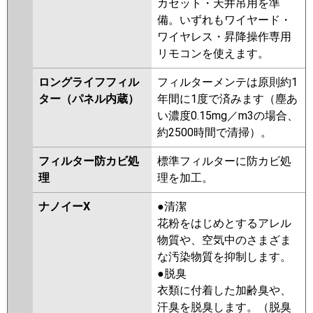
カセット・天井吊用を準
備。いずれもワイヤード・
ワイヤレス・昇降操作専用
リモコンを使えます。
ロングライフフィル
フィルターメンテは原則約1
ター（パネル内蔵）
年間に1度で済みます（塵あ
い濃度0.15mg／m3の場合、
約2500時間で清掃）。
フィルター防カビ処
標準フィルターに防カビ処
理
理を加工。
ナノイーX
●清潔
花粉をはじめとするアレル
物質や、空気中のさまざま
な汚染物質を抑制します。
●脱臭
衣類に付着した加齢臭や、
汗臭を脱臭します。（脱臭