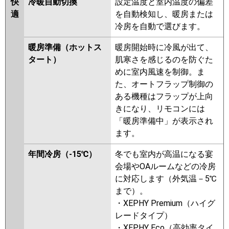
快
冷暖自動切換
設定温度と室内温度の偏差
FDRZ1125HP5S-silent
適
を自動検知し、暖房または
パナソニック
PA-P112F7GDNB
PA-P112F7GD
冷房を自動で選びます。
PA-P112F7GDN
PA-P112F6GDB
暖房準備（ホットス
暖房開始時に冷風が出て、
PA-P112F6GDNB
PA-P112F6GD
タート）
肌寒さを感じるのを防ぐた
PA-P112F6GDN
めに室内風速を制御。ま
た、オートフラップ制御の
ある機種はフラップが上向
きになり、リモコンには
「暖房準備中」が表示され
ます。
年間冷房（-15℃）
冬でも室内が高温になる宴
会場やOAルームなどの冷房
に対応します（外気温－5℃
まで）。
・XEPHY Premium（ハイグ
レードタイプ）
・XEPHY Eco（高効率タイ