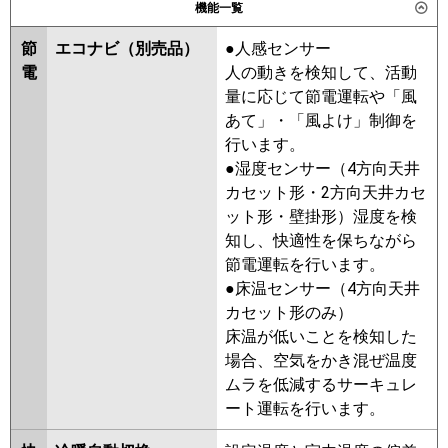
機能一覧
PDZX-ZRMP112G4
PDZX-
パナソニック
PA-P112F7GDC
PA-P112F7GDNC
DHRMP112G3
PDZX-ZRMP112G3
節
エコナビ（別売品）
●人感センサー
PDZX-DHRMP112G2
PDZX-
電
人の動きを検知して、活動
ZRMP112G2
PDZX-ZRMP112GZ
量に応じて節電運転や「風
PDZX-ZRMP112GY
PDZX-
あて」・「風よけ」制御を
ZRMP112GV
PDZX-ZRMP112GR
行います。
●湿度センサー（4方向天井
日立
RCB-GP112RGHP9
RCB-
カセット形・2方向天井カセ
GP112RGHP8
RCB-GP112RGHP7
ット形・壁掛形）湿度を検
RCB-GP112RGHP6
RCB-
知し、快適性を保ちながら
GP112RGHP5
RCB-GP112RGHP4
節電運転を行います。
RCB-AP112GHP7-kobe
RCB-
●床温センサー（4方向天井
AP112GHP7
RCB-GP112RGHP3
カセット形のみ）
三菱重工
FDRZ1125HP5SA-ca
床温が低いことを検知した
FDRZ1125HP5SA-sil
場合、空気をかき混ぜ温度
FDRZ1125HP5S-ca
ムラを低減するサーキュレ
FDRZ1125HP5S-sil
ート運転を行います。
FDRZ1125HP5S-canvas