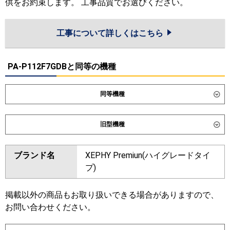
供をお約束します。 工事品質でお選びください。
工事について詳しくはこちら
PA-P112F7GDBと同等の機種
同等機種
ダイキン
SSRB112DD
旧型機種
東芝
GBXB11213MUB
ダイキン
SSRB112CD
SSRB112BYD
ブランド名
XEPHY Premiun(ハイグレードタイ
三菱電機
PDZX-DHRMP112G6
PDZX-
SSRB112BJD
SSRB112BFD
プ)
ZRMP112G6
SSRB112BCD
日立
RCB-GP112RGHP11
東芝
RBXB11233MUB
RBXB11233MU
掲載以外の商品もお取り扱いできる場合がありますので、
お問い合わせください。
三菱重工
FDRZ1126HP6S-sil
三菱電機
PDZX-DHRMP112G5
PDZX-
FDRZ1126HP6S-ca
ZRMP112G5
PDZX-DHRMP112G4