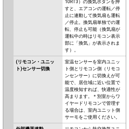
10RT3）の換気ボタンを押
すと、エアコンの運転／停
止に連動して換気扇も運転
／停止。換気扇単独での運
転、停止も可能（換気扇が
運転中の時はリモコン表示
部に「換気」が表示されま
す）。
(リモコン・ユニッ
室温センサーを室内ユニッ
ト)センサー切換
ト側とリモコン側（リモコ
ンセンサー）に切換えが可
能で、居住域に近い位置で
温度検知すれば、快適性が
高まります。＊別室からワ
イヤードリモコンで管理す
る場合は、室内ユニット側
サーモをご使用ください。
外部機器連動
リモコンから熱交換気ユニ