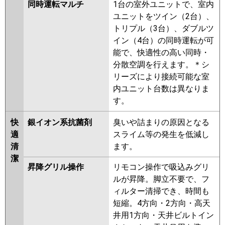
同時運転マルチ
1台の室外ユニットで、室内
ユニットをツイン（2台）、
トリプル（3台）、ダブルツ
イン（4台）の同時運転が可
能で、快適性の高い同時・
分散空調を行えます。＊シ
リーズにより接続可能な室
内ユニット台数は異なりま
す。
快
銀イオン系抗菌剤
臭いや詰まりの原因となる
適
スライム等の発生を低減し
清
ます。
潔
昇降グリル操作
リモコン操作で吸込みグリ
ルが昇降。脚立不要で、フ
ィルター清掃でき、時間も
短縮。4方向・2方向・高天
井用1方向・天井ビルトイン