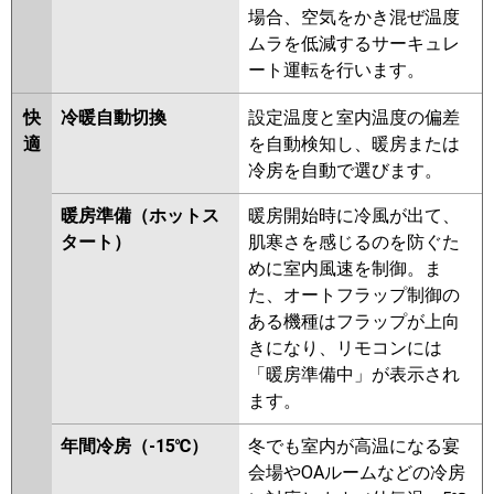
FDFZ1125HP5SA
場合、空気をかき混ぜ温度
FDFZ1125HP5S
ムラを低減するサーキュレ
ート運転を行います。
パナソニック
PA-P112B7GDB
PA-P112B7GDNB
PA-P112B7GD
PA-P112B7GDN
快
冷暖自動切換
設定温度と室内温度の偏差
PA-P112B6GDB
PA-P112B6GDA
適
を自動検知し、暖房または
PA-P112B6GDN1
冷房を自動で選びます。
暖房準備（ホットス
暖房開始時に冷風が出て、
タート）
肌寒さを感じるのを防ぐた
めに室内風速を制御。ま
た、オートフラップ制御の
ある機種はフラップが上向
きになり、リモコンには
「暖房準備中」が表示され
ます。
年間冷房（-15℃）
冬でも室内が高温になる宴
会場やOAルームなどの冷房