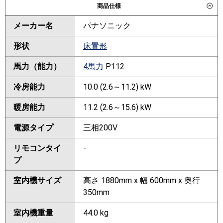
商品仕様
メーカー名
パナソニック
形状
床置形
馬力（能力）
4馬力
P112
冷房能力
10.0 (2.6～11.2) kW
暖房能力
11.2 (2.6～15.6) kW
電源タイプ
三相200V
リモコンタイ
-
プ
室内機サイズ
高さ 1880mm x 幅 600mm x 奥行
350mm
室内機重量
44.0 kg