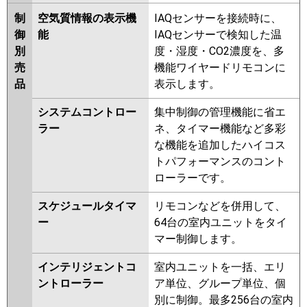
制
空気質情報の表示機
IAQセンサーを接続時に、
御
能
IAQセンサーで検知した温
別
度・湿度・CO2濃度を、多
売
機能ワイヤードリモコンに
品
表示します。
システムコントロー
集中制御の管理機能に省エ
ラー
ネ、タイマー機能など多彩
な機能を追加したハイコス
トパフォーマンスのコント
ローラーです。
スケジュールタイマ
リモコンなどを併用して、
ー
64台の室内ユニットをタイ
マー制御します。
インテリジェントコ
室内ユニットを一括、エリ
ントローラー
ア単位、グループ単位、個
別に制御。最多256台の室内