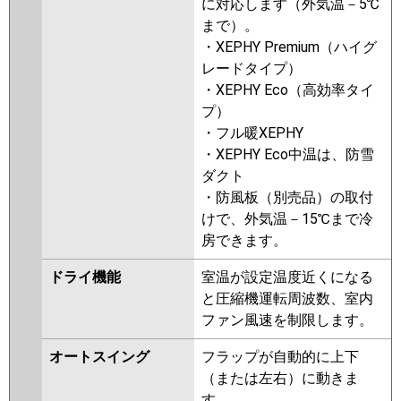
に対応します（外気温－5℃
まで）。
・XEPHY Premium（ハイグ
レードタイプ）
・XEPHY Eco（高効率タイ
プ）
・フル暖XEPHY
・XEPHY Eco中温は、防雪
ダクト
・防風板（別売品）の取付
けで、外気温－15℃まで冷
房できます。
ドライ機能
室温が設定温度近くになる
と圧縮機運転周波数、室内
ファン風速を制限します。
オートスイング
フラップが自動的に上下
（または左右）に動きま
す。