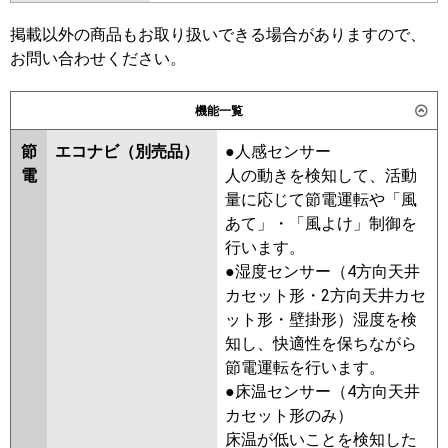
ZRMP112K6
SSRV112BCD
掲載以外の商品もお取り扱いできる場合がありますので、
日立
RPV-GP112RGHP6
東芝
RFXB11233BU
お問い合わせください。
三菱重工
FDFZ1126HP5SB
三菱電機
PSZX-DHRMP112K5
PSZX-
機能一覧
ZRMP112K5
PSZX-DHRMP112K4
パナソニック
PA-P112B7GDNC
PA-P112B7GDC
PSZX-ZRMP112K4
PSZX-
節
エコナビ（別売品）
●人感センサー
DHRMP112K3
PSZX-ZRMP112K3
電
人の動きを検知して、活動
PSZX-DHRMP112K2
PSZX-
量に応じて節電運転や「風
ZRMP112K2
PSZX-ZRMP112KZ
あて」・「風よけ」制御を
PSZX-ZRMP112KY
PSZX-
行います。
ZRMP112KV
PSZX-ZRMP112KR
●湿度センサー（4方向天井
カセット形・2方向天井カセ
日立
RPV-GP112RGHP5
RPV-
ット形・壁掛形）湿度を検
GP112RGHP4
RPV-GP112RGHP3
知し、快適性を保ちながら
RPV-GP112RGHP2
RPV-
節電運転を行います。
AP112GHP6-kobe
RPV-
●床温センサー（4方向天井
AP112GHP6
RPV-GP112RGHP1
カセット形のみ）
三菱重工
FDFZ1125HP5SB
床温が低いことを検知した