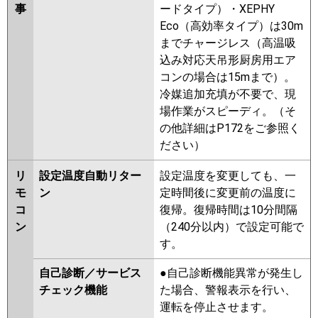
事
ードタイプ）・XEPHY
Eco（高効率タイプ）は30m
までチャージレス（高温吸
込み対応天吊形厨房用エア
コンの場合は15mまで）。
冷媒追加充填が不要で、現
場作業がスピーディ。（そ
の他詳細はP172をご参照く
ださい）
リ
設定温度自動リター
設定温度を変更しても、一
モ
ン
定時間後に変更前の温度に
コ
復帰。復帰時間は10分間隔
ン
（240分以内）で設定可能で
す。
自己診断／サービス
●自己診断機能異常が発生し
チェック機能
た場合、警報表示を行い、
運転を停止させます。