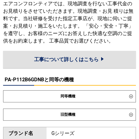
エアコンフロンティアでは、現地調査を行ない工事代金の
お見積りをさせていただきます。現地調査・お見 積りは無
料です。当社研修を受けた指定工事店が、現地に伺いご提
案・お見積り・施工をいたします。 「安心・安全・丁寧」
を遵守し、お客様のニーズにお答えした快適な空調のご提
供をお約束します。 工事品質でお選びください。
工事について詳しくはこちら
PA-P112B6GDNBと同等の機種
同等機種
ダイキン
SSRV112DD
旧型機種
東芝
GFXB11213BU
ダイキン
SSRV112CD
SSRV112BYD
ブランド名
Gシリーズ
三菱電機
PSZX-DHRMP112K6
PSZX-
SSRV112BJD
SSRV112BFD