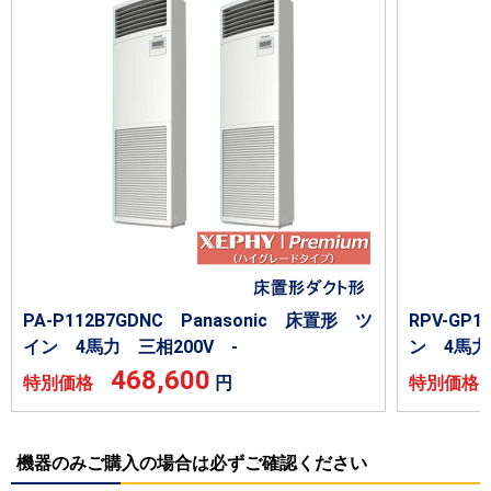
PA-P112B7GDNC Panasonic 床置形 ツ
RPV-GP
イン 4馬力 三相200V -
ン 4馬力
468,600
特別価格
円
特別価
機器のみご購入の場合は必ずご確認ください