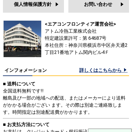
個人情報保護方針
お問い合わせ
<エアコンフロンティア運営会社>
アトム冷熱工業株式会社
特定建設業許可：第 64687号
本社住所：神奈川県横浜市中区弁天通2
丁目21番地アトム関内ビル4Ｆ
インフォメーション
詳しくはこちらから
■ 送料について
全国送料無料です!!
離島及び一部の地域への配送、またはメーカーにより送料
がかかる場合がござい ます。その際は別途ご連絡致しま
す。時間指定は別途配送費がかかります。
■ お支払方法について
お支払は、クレジットカード・銀行振込・リース・クレジ