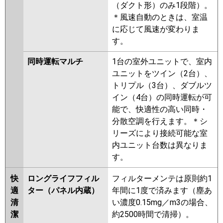
（ダクト形）のみ1段階）。
＊風速自動のときは、室温
に応じて風速が変わりま
す。
同時運転マルチ
1台の室外ユニットで、室内
ユニットをツイン（2台）、
トリプル（3台）、ダブルツ
イン（4台）の同時運転が可
能で、快適性の高い同時・
分散空調を行えます。＊シ
リーズにより接続可能な室
内ユニット台数は異なりま
す。
快
ロングライフフィル
フィルターメンテは原則約1
適
ター（パネル内蔵）
年間に1度で済みます（塵あ
清
い濃度0.15mg／m3の場合、
潔
約2500時間で清掃）。