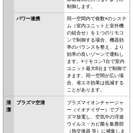
制御します。
PLZ-ERMP80EV
PLZ-
ERMP80ELEV
PLZ-ERMP80EEV
パワー連携
同一空間内で複数※のシステ
PLZ-ERMP80ELER
PLZ-
ム（室内ユニットと室外機
ERMP80EER
PLZ-ERMP80ER
の組合せ）を１つのリモコ
ンで制御する場合、機器効
日立
RCI-GP80RHN5
RCI-GP80RSH11
率のバランスを整え、より
RCI-GP80RHN4
RCI-GP80RSH9
効率の良いゾーンで運転し
RCI-GP80RHN3
RCI-GP80RSH8
ます。※リモコン1台で室内
RCI-GP80RHN2
RCI-GP80RSH7
ユニット最大8台まで制御で
RCI-GP80RHN1
RCI-GP80RSH6
きます。同一空間が広い場
RCI-GP80RSH5
RCI-GP80RHN
合、省エネ効果は低減する
RCI-GP80RSH4
RCI-AP80HN9
ことがあります。
RCI-GP80RSH3
RCI-GP80RSH2
三菱重工
FDTV806H6S-airf
FDTV806H6S
清
プラズマ空清
プラズマイオンチャージャ
FDTV806H6S-rak
FDTV806H6S-
潔
ー（イオナイザー）でプラ
osj
FDTV805HB5SA-airf
ズマ放電し、空気中の浮遊
FDTV805HB5SA
FDTV805HB5SA-
ウイルス・カビ菌を集塵部
osj
FDTV805HB5SA-rak
（熱交換器 等）に捕集しま