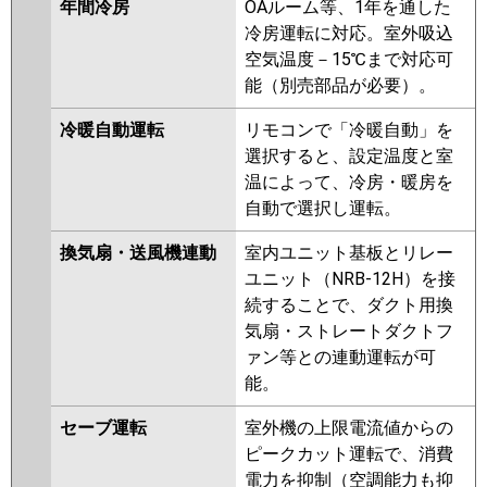
年間冷房
OAルーム等、1年を通した
冷房運転に対応。室外吸込
空気温度－15℃まで対応可
能（別売部品が必要）。
冷暖自動運転
リモコンで「冷暖自動」を
選択すると、設定温度と室
温によって、冷房・暖房を
自動で選択し運転。
換気扇・送風機連動
室内ユニット基板とリレー
ユニット（NRB-12H）を接
続することで、ダクト用換
気扇・ストレートダクトフ
ァン等との連動運転が可
能。
セーブ運転
室外機の上限電流値からの
ピークカット運転で、消費
電力を抑制（空調能力も抑