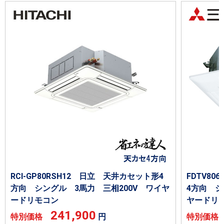
RCI-GP80RSH12 日立 天井カセット形4
FDTV8
方向 シングル 3馬力 三相200V ワイヤ
4方向 シ
ードリモコン
ヤードリ
241,900
特別価格
円
特別価