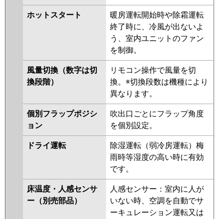
三菱重工
FDTV806H6SA
FDTV806H6SA-rak
RUHA08031XU
RUEA08031MU
FDTV806H6SA-airf
ホットスタート
暖房運転開始時や除霜運転
RUEA08031XU
RUSA08033MU
FDTV806H6SA-osj
終了時に、冷風が出ないよ
RUSA08033XU
RUEA08031M
う、室内ユニットのファン
RUEA08031X
RUHA08031M
パナソニック
PA-P80U7KNCX
PA-P80U7KC
PA-
を制御。
RUHA08031X
AUHA08074X
P80U7KNC
PA-P80U7HNCX
PA-
AUHA08074X-R
AUHA08074M
P80U7HC
PA-P80U7HNC
風量切換（数字は切
リモコン操作で風量を切
AUHA08074M-R
RUSA08033M
換段階）
換。※切換段数は機種により
RUSA08033X
AUEA08077M
異なります。
AUEA08077X
AUSA08077M
AUSA08077X
個別フラップポジシ
吹出口ごとにフラップ角度
ョン
を個別設定。
三菱電機
PLZ-HRMP80HF5
PLZ-
HRMP80H5
PLZ-HRMP80HFG5
ドライ運転
除湿運転（弱冷房運転）梅
PLZ-HRMP80HBF5
PLZ-
雨時等湿度の高い時に有効
ERMP80HLE5
PLZ-ERMP80H5
です。
PLZ-ERMP80HE5
PLZ-
床温度・人感センサ
人感センサー：室内に人が
HRMP80H4
PLZ-HRMP80HFG4
ー（別売部品）
いない時、空調を自動でサ
PLZ-HRMP80HBF4
PLZ-
ーキュレーション運転又は
HRMP80HF4
PLZ-ERMP80HLE4