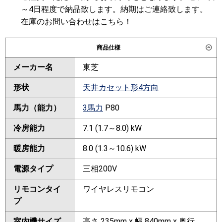
～4日程度で納品致します。納期はご連絡致します。
在庫のお問い合わせはこちら！
商品仕様
メーカー名
東芝
形状
天井カセット形4方向
馬力（能力）
3馬力
P80
冷房能力
7.1 (1.7～8.0) kW
暖房能力
8.0 (1.3～10.6) kW
電源タイプ
三相200V
リモコンタイ
ワイヤレスリモコン
プ
室内機サイズ
高さ 235mm x 幅 840mm x 奥行