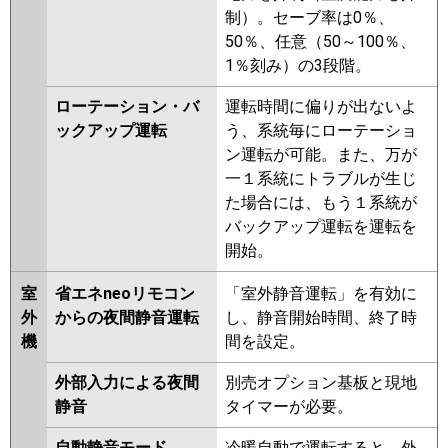
制）。セーブ率は0％、
50％、任意（50～100％、
1％刻み）の3段階。
ローテーション・バ
運転時間に偏りが出ないよ
ックアップ運転
う、系統毎にローテーショ
ン運転が可能。また、万が
一１系統にトラブルが生じ
た場合には、もう１系統が
バックアップ運転を運転を
開始。
室
省エネneoリモコン
「室外静音運転」を有効に
外
からの夜間静音運転
し、静音開始時間、終了時
機
間を設定。
外部入力による夜間
別売オプション基板と現地
静音
タイマーが必要。
自動静音モード
冷暖自動で運転すると、外