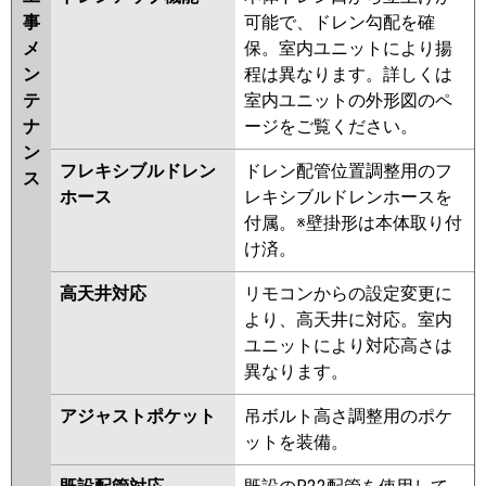
事
可能で、ドレン勾配を確
メ
保。室内ユニットにより揚
ン
程は異なります。詳しくは
テ
室内ユニットの外形図のペ
ナ
ージをご覧ください。
ン
フレキシブルドレン
ドレン配管位置調整用のフ
ス
ホース
レキシブルドレンホースを
付属。※壁掛形は本体取り付
け済。
高天井対応
リモコンからの設定変更に
より、高天井に対応。室内
ユニットにより対応高さは
異なります。
アジャストポケット
吊ボルト高さ調整用のポケ
ットを装備。