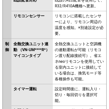
既設配管対応
既設のR22配管を使用して、
R32/R410A機種へ更新。
リモコンセンサー
リモコンに搭載したセンサ
ーにより、リモコン周辺の
温度を感知。※別途設定が必
要。
制
全熱交換ユニット連
全熱交換ユニットと空調機
御
動 （VN-UM****R*）
の連動運転が可能（リモコ
マイコンタイプ
ン渡り配線接続可）。省エ
ネneoリモコンを使用してい
る室内ユニットに接続して
いる場合は、換気モード等
各種操作も可能。
タイマー運転
設定時間後に、運転入り・
切り・毎回切りを選択可
能。