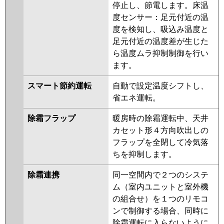
停止し、節電します。床温
PLZ-ERMP80H4
PLZ-
度センサー：足元付近の温
ERMP80HE4
PLZ-HRMP80HFG3
度を検知し、吸込み温度と
PLZ-HRMP80HF3
PLZ-
足元付近の温度差が生じた
HRMP80H3
PLZ-ERMP80HE3
ら温度ムラ抑制制御を行い
PLZ-ERMP80H3
PLZ-
ます。
ERMP80HLE3
PLZ-HRMP80HFG2
PLZ-HRMP80HF2
PLZ-
スマート節約運転
自動で設定温度シフトし、
HRMP80H2
PLZ-ERMP80HLE2
省エネ運転。
PLZ-ERMP80HE2
PLZ-
ERMP80H2
PLZ-HRMP80EFGZ
除霜フラップ
暖房時の除霜運転中、天井
PLZ-HRMP80EFZ
PLZ-
カセット形４方向吹出しの
HRMP80EZ
PLZ-ERMP80EEZ
フラップを全閉して冷気落
PLZ-ERMP80EZ
PLZ-
ちを抑制します。
ERMP80ELEZ
PLZ-HRMP80EFGY
除霜連携
同一空間内で２つのシステ
PLZ-HRMP80EFY
PLZ-
ム（室内ユニットと室外機
HRMP80EY
PLZ-ERMP80ELEY
の組合せ）を１つのリモコ
PLZ-ERMP80EEY
PLZ-ERMP80EY
ンで制御する場合、同時に
PLZ-HRMP80EFGV
PLZ-
除霜運転に入らないように
HRMP80EFV
PLZ-HRMP80EV