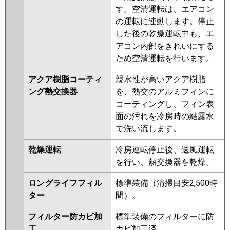
FDTK805H5SA
FDTK805H5SA-osj
す。空清運転は、エアコン
FDTK805H5SA-rak
の運転に連動します。停止
FDTK805H5SA-airf
した後の乾燥運転中も、エ
FDTV805H5SA-airf
アコン内部をきれいにする
FDTV805H5SA
FDTV805H5SA-osj
ため空清運転を行います。
FDTV805H5SA-rak
FDTK805H5S-
アクア樹脂コーティ
親水性が高いアクア樹脂
osj
FDTK805H5S-rak
ング熱交換器
を、熱交のアルミフィンに
FDTK805H5S-airf
FDTK805H5S
コーティングし、フィン表
FDTV805H5S-osj
FDTV805H5S-
面の汚れを冷房時の結露水
rak
FDTV805H5S-airf
で洗い流します。
FDTV805H5S-airflex
FDTV805H5S
FDTV805H5S-rakuri-na
乾燥運転
冷房運転停止後、送風運転
を行い、熱交換器を乾燥。
パナソニック
PA-P80U7KNBX
PA-P80U7HNBX
PA-P80U7KNB
PA-P80U7KB
PA-
ロングライフフィル
標準装備（清掃目安2,500時
P80U7HNB
PA-P80U7HB
PA-
ター
間）。
P80U7KN
PA-P80U7K
PA-
P80U7H
PA-P80U7HN
PA-
フィルター防カビ加
標準装備のフィルターに防
P80U6KB
PA-P80U6KNB
PA-
工
カビ加工済。