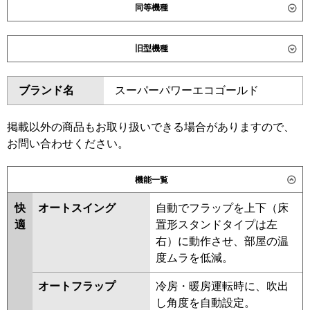
同等機種
ダイキン
SZRC80CNT
SZRC80CT
旧型機種
SZRUC80CT
SDRC80BB
SDRC80BBN
SDRUC80BB
ダイキン
SZRC80BYNT
SZRC80BYT
ブランド名
スーパーパワーエコゴールド
SZRUC80BYT
SZRC80BJT
東芝
GUHA080111MUB
GUHA080111XU
SZRC80BJNT
SZRJC80BJT
GUEA080111XU
GUEA080111MUB
SZRJC80BFT
SDRC80B
掲載以外の商品もお取り扱いできる場合がありますので、
GUSA080131MUB
SDRC80BN
SZRC80BFT
お問い合わせください。
GUSA08013P1XU
SZRC80BFNT
SZRC80BCT
GUSA08013P1MUB
SZRC80BCNT
機能一覧
三菱電機
PLZ-HRMP80HBF6
PLZ-
東芝
GUHA08011MUB
GUHA08011XU
HRMP80HF6
PLZ-HRMP80H6
快
オートスイング
自動でフラップを上下（床
GUEA08011XU
GUEA08011MUB
PLZ-HRMP80HFG6
PLZ-
適
置形スタンドタイプは左
GUSA08013XU
GUSA08013MUB
ERMP80HLE6
PLZ-ERMP80HE6
右）に動作させ、部屋の温
GUSA08013PXU
PLZ-ERMP80H6
度ムラを低減。
GUSA08013PMUB
日立
RCI-GP80RHN6
RCI-GP80RSH12
オートフラップ
冷房・暖房運転時に、吹出
RUHA08031MUB
RUEA08031MUB
し角度を自動設定。
RUSA08033MUB
RUHA08031MU