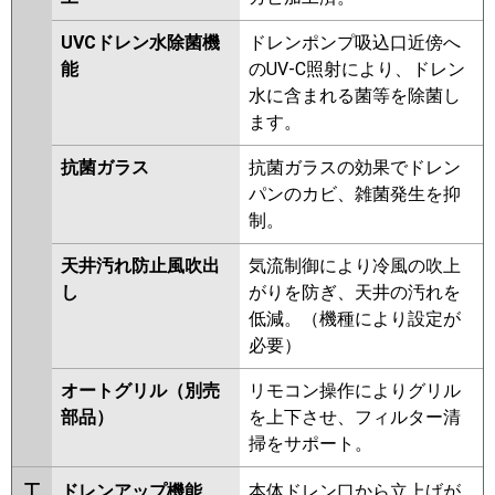
P80U6CNB
PA-P80U6CB
PA-
UVCドレン水除菌機
ドレンポンプ吸込口近傍へ
P80U6HB
PA-P80U6HNB
PA-
能
のUV-C照射により、ドレン
P80U6K
PA-P80U6KN
PA-
水に含まれる菌等を除菌し
P80U6H
PA-P80U6HN
ます。
抗菌ガラス
抗菌ガラスの効果でドレン
パンのカビ、雑菌発生を抑
制。
天井汚れ防止風吹出
気流制御により冷風の吹上
し
がりを防ぎ、天井の汚れを
低減。（機種により設定が
必要）
オートグリル（別売
リモコン操作によりグリル
部品）
を上下させ、フィルター清
掃をサポート。
工
ドレンアップ機能
本体ドレン口から立上げが