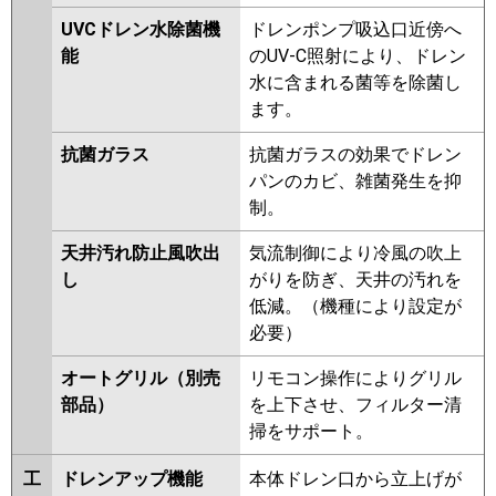
P80U6HB
PA-P80U6HNB
PA-
UVCドレン水除菌機
ドレンポンプ吸込口近傍へ
P80U6K
PA-P80U6KN
PA-
能
のUV-C照射により、ドレン
P80U6H
PA-P80U6HN
水に含まれる菌等を除菌し
ます。
抗菌ガラス
抗菌ガラスの効果でドレン
パンのカビ、雑菌発生を抑
制。
天井汚れ防止風吹出
気流制御により冷風の吹上
し
がりを防ぎ、天井の汚れを
低減。（機種により設定が
必要）
オートグリル（別売
リモコン操作によりグリル
部品）
を上下させ、フィルター清
掃をサポート。
工
ドレンアップ機能
本体ドレン口から立上げが