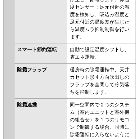
ERMP80HE4
PLZ-HRMP80HFG3
度センサー：足元付近の温
PLZ-HRMP80HF3
PLZ-
度を検知し、吸込み温度と
HRMP80H3
PLZ-ERMP80HE3
足元付近の温度差が生じた
PLZ-ERMP80H3
PLZ-
ら温度ムラ抑制制御を行い
ERMP80HLE3
PLZ-HRMP80HFG2
ます。
PLZ-HRMP80HF2
PLZ-
HRMP80H2
PLZ-ERMP80HLE2
スマート節約運転
自動で設定温度シフトし、
PLZ-ERMP80HE2
PLZ-
省エネ運転。
ERMP80H2
PLZ-HRMP80EFGZ
PLZ-HRMP80EFZ
PLZ-
除霜フラップ
暖房時の除霜運転中、天井
HRMP80EZ
PLZ-ERMP80EEZ
カセット形４方向吹出しの
PLZ-ERMP80EZ
PLZ-
フラップを全閉して冷気落
ERMP80ELEZ
PLZ-HRMP80EFGY
ちを抑制します。
PLZ-HRMP80EFY
PLZ-
除霜連携
同一空間内で２つのシステ
HRMP80EY
PLZ-ERMP80ELEY
ム（室内ユニットと室外機
PLZ-ERMP80EEY
PLZ-ERMP80EY
の組合せ）を１つのリモコ
PLZ-HRMP80EFGV
PLZ-
ンで制御する場合、同時に
HRMP80EFV
PLZ-HRMP80EV
除霜運転に入らないように
PLZ-ERMP80EV
PLZ-