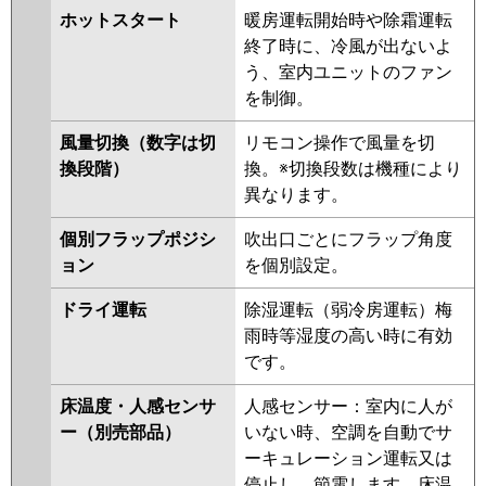
RUEA08031XU
RUSA08033MU
FDTV806H6SA-airf
ホットスタート
暖房運転開始時や除霜運転
RUSA08033XU
RUEA08031M
FDTV806H6SA-osj
終了時に、冷風が出ないよ
RUEA08031X
RUHA08031M
う、室内ユニットのファン
RUHA08031X
AUHA08074X
パナソニック
PA-P80U7KNCX
PA-P80U7KC
PA-
を制御。
AUHA08074X-R
AUHA08074M
P80U7KNC
PA-P80U7HNCX
PA-
AUHA08074M-R
RUSA08033M
P80U7HC
PA-P80U7HNC
風量切換（数字は切
リモコン操作で風量を切
RUSA08033X
AUEA08077M
換段階）
換。※切換段数は機種により
AUEA08077X
AUSA08077M
異なります。
AUSA08077X
個別フラップポジシ
吹出口ごとにフラップ角度
三菱電機
PLZ-HRMP80HF5
PLZ-
ョン
を個別設定。
HRMP80H5
PLZ-HRMP80HFG5
PLZ-HRMP80HBF5
PLZ-
ドライ運転
除湿運転（弱冷房運転）梅
ERMP80HLE5
PLZ-ERMP80H5
雨時等湿度の高い時に有効
PLZ-ERMP80HE5
PLZ-
です。
HRMP80H4
PLZ-HRMP80HFG4
床温度・人感センサ
人感センサー：室内に人が
PLZ-HRMP80HBF4
PLZ-
ー（別売部品）
いない時、空調を自動でサ
HRMP80HF4
PLZ-ERMP80HLE4
ーキュレーション運転又は
PLZ-ERMP80H4
PLZ-
停止し、節電します。床温