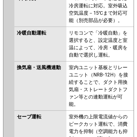
冷房運転に対応。室外吸込
空気温度－15℃まで対応可
能（別売部品が必要）。
冷暖自動運転
リモコンで「冷暖自動」を
選択すると、設定温度と室
温によって、冷房・暖房を
自動で選択し運転。
換気扇・送風機連動
室内ユニット基板とリレー
ユニット（NRB-12H）を接
続することで、ダクト用換
気扇・ストレートダクトフ
ァン等との連動運転が可
能。
セーブ運転
室外機の上限電流値からの
ピークカット運転で、消費
電力を抑制（空調能力も抑