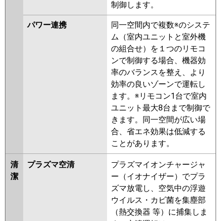
制御します。
ERMP80ELEV
PLZ-ERMP80EEV
PLZ-ERMP80ELER
PLZ-
パワー連携
同一空間内で複数※のシステ
ERMP80EER
PLZ-ERMP80ER
ム（室内ユニットと室外機
の組合せ）を１つのリモコ
日立
RCI-GP80RHN5
RCI-GP80RSH11
ンで制御する場合、機器効
RCI-GP80RHN4
RCI-GP80RSH9
率のバランスを整え、より
RCI-GP80RHN3
RCI-GP80RSH8
効率の良いゾーンで運転し
RCI-GP80RHN2
RCI-GP80RSH7
ます。※リモコン1台で室内
RCI-GP80RHN1
RCI-GP80RSH6
ユニット最大8台まで制御で
RCI-GP80RSH5
RCI-GP80RHN
きます。同一空間が広い場
RCI-GP80RSH4
RCI-AP80HN9
合、省エネ効果は低減する
RCI-GP80RSH3
RCI-GP80RSH2
ことがあります。
三菱重工
FDTV806H6S-airf
FDTV806H6S
FDTV806H6S-rak
FDTV806H6S-
清
プラズマ空清
プラズマイオンチャージャ
osj
FDTV805HB5SA-airf
潔
ー（イオナイザー）でプラ
FDTV805HB5SA
FDTV805HB5SA-
ズマ放電し、空気中の浮遊
osj
FDTV805HB5SA-rak
ウイルス・カビ菌を集塵部
FDTK805H5SA
FDTK805H5SA-osj
（熱交換器 等）に捕集しま