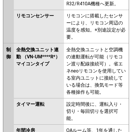
R32/R410A機種へ更新。
リモコンセンサー
リモコンに搭載したセンサ
ーにより、リモコン周辺の
温度を感知。※別途設定が必
要。
制
全熱交換ユニット連
全熱交換ユニットと空調機
御
動 （VN-UM****R*）
の連動運転が可能（リモコ
マイコンタイプ
ン渡り配線接続可）。省エ
ネneoリモコンを使用してい
る室内ユニットに接続して
いる場合は、換気モード等
各種操作も可能。
タイマー運転
設定時間後に、運転入り・
切り・毎回切りを選択可
能。
年間冷房
OAルーム等、1年を通した