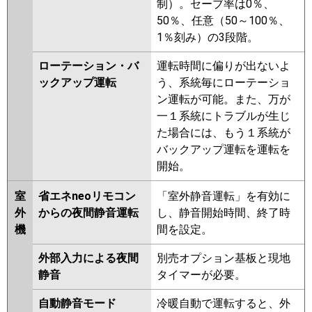
制）。セーブ率は0％、
50％、任意（50～100％、
1％刻み）の3段階。
ローテーション・バ
運転時間に偏りが出ないよ
ックアップ運転
う、系統毎にローテーショ
ン運転が可能。また、万が
一１系統にトラブルが生じ
た場合には、もう１系統が
バックアップ運転を運転を
開始。
室
省エネneoリモコン
「室外静音運転」を有効に
外
からの夜間静音運転
し、静音開始時間、終了時
機
間を設定。
外部入力による夜間
別売オプション基板と現地
静音
タイマーが必要。
自動静音モード
冷暖自動で運転すると、外