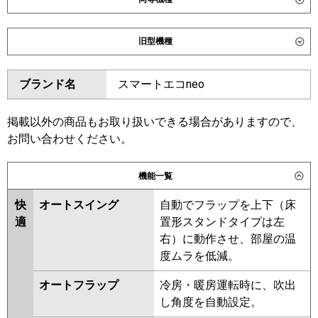
ダイキン
SZRC80CNT
SZRC80CT
旧型機種
SZRUC80CT
SDRC80BB
SDRC80BBN
SDRUC80BB
ダイキン
SZRC80BYNT
SZRC80BYT
ブランド名
スマートエコneo
SZRUC80BYT
SZRC80BJT
東芝
GUHA080111MUB
GUHA080111XU
SZRC80BJNT
SZRJC80BJT
GUEA080111XU
GUEA080111MUB
SZRJC80BFT
SDRC80B
掲載以外の商品もお取り扱いできる場合がありますので、
GUSA080131MUB
GUSA080131XU
SDRC80BN
SZRC80BFT
お問い合わせください。
GUSA08013P1XU
SZRC80BFNT
SZRC80BCT
GUSA08013P1MUB
SZRC80BCNT
機能一覧
三菱電機
PLZ-HRMP80HBF6
PLZ-
東芝
GUHA08011MUB
GUHA08011XU
HRMP80HF6
PLZ-HRMP80H6
快
オートスイング
自動でフラップを上下（床
GUEA08011XU
GUSA08013XU
PLZ-HRMP80HFG6
PLZ-
適
置形スタンドタイプは左
GUSA08013MUB
GUSA08013PXU
ERMP80HLE6
PLZ-ERMP80HE6
右）に動作させ、部屋の温
GUSA08013PMUB
PLZ-ERMP80H6
度ムラを低減。
RUHA08031MUB
RUEA08031MUB
日立
RCI-GP80RHN6
RCI-GP80RSH12
オートフラップ
冷房・暖房運転時に、吹出
RUSA08033MUB
RUHA08031MU
し角度を自動設定。
RUHA08031XU
RUEA08031MU
三菱重工
FDTV806H6SA
FDTV806H6SA-rak