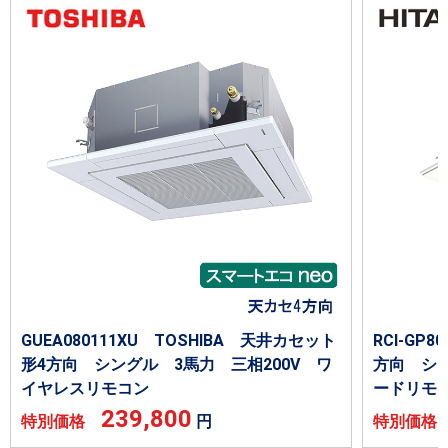
GUEA080111XU TOSHIBA 天井カセット
RCI-GP
形4方向 シングル 3馬力 三相200V ワ
方向 シン
イヤレスリモコン
ードリモ
239,800
特別価格
円
特別価