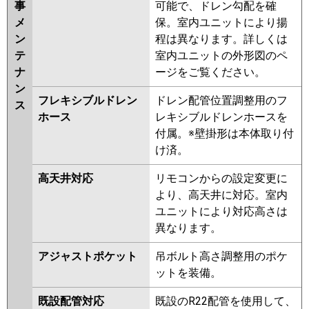
事
可能で、ドレン勾配を確
メ
保。室内ユニットにより揚
ン
程は異なります。詳しくは
テ
室内ユニットの外形図のペ
ナ
ージをご覧ください。
ン
フレキシブルドレン
ドレン配管位置調整用のフ
ス
ホース
レキシブルドレンホースを
付属。※壁掛形は本体取り付
け済。
高天井対応
リモコンからの設定変更に
より、高天井に対応。室内
ユニットにより対応高さは
異なります。
アジャストポケット
吊ボルト高さ調整用のポケ
ットを装備。
既設配管対応
既設のR22配管を使用して、