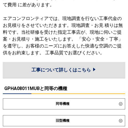
て費用 に差があります。
エアコンフロンティアでは、現地調査を行ない工事代金の
お見積りをさせていただきます。現地調査・お見 積りは無
料です。当社研修を受けた指定工事店が、現地に伺いご提
案・お見積り・施工をいたします。 「安心・安全・丁寧」
を遵守し、お客様のニーズにお答えした快適な空調のご提
供をお約束します。 工事品質でお選びください。
工事について詳しくはこちら
GPHA08011MUBと同等の機種
同等機種
ダイキン
SZRH80CT
SZRH80CNT
旧型機種
SZRHU80CT
SDRH80BB