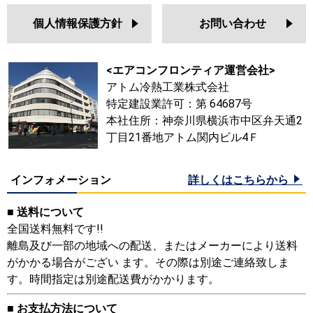
個人情報保護方針
お問い合わせ
<エアコンフロンティア運営会社>
アトム冷熱工業株式会社
特定建設業許可：第 64687号
本社住所：神奈川県横浜市中区弁天通2
丁目21番地アトム関内ビル4Ｆ
インフォメーション
詳しくはこちらから
■ 送料について
全国送料無料です!!
離島及び一部の地域への配送、またはメーカーにより送料
がかかる場合がござい ます。その際は別途ご連絡致しま
す。時間指定は別途配送費がかかります。
■ お支払方法について