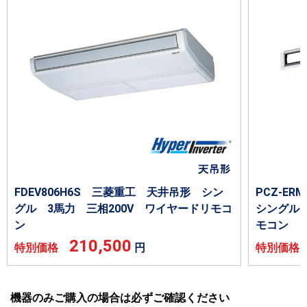
FDEV806H6S 三菱重工 天井吊形 シン
PCZ-E
グル 3馬力 三相200V ワイヤードリモコ
シングル 
ン
モコン
210,500
特別価格
円
特別価
機器のみご購入の場合は必ずご確認ください