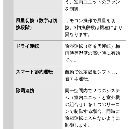
う、室内ユニットのファン
RCHA08041XU
RCEA08041MU
を制御。
RCEA08041XU
RCSA08043MU
RCSA08043XU
RPHA08031M
風量切換（数字は切
リモコン操作で風量を切
RPSA08033M
RCEA08031M
換段階）
換。※切換段数は機種により
RCEA08031X
RPSA08023M
異なります。
RPHA08021M
RCHA08031M
RCHA08031X
APSA08057M
ドライ運転
除湿運転（弱冷房運転）梅
APEA08057M
APHA08054M-R
雨時等湿度の高い時に有効
ACHA08084X-R
ACHA08084M
です。
ACHA08084M-R
ACHA08084X
スマート節約運転
自動で設定温度シフトし、
ACEA08037M
ACEA08037X
省エネ運転。
RCSA08033M
RCSA08033X
ACEA08087X
ACEA08087M
除霜連携
同一空間内で２つのシステ
ACSA08087M
ACSA08087X
ム（室内ユニットと室外機
の組合せ）を１つのリモコ
三菱電機
PCZ-HRMP80K5
PCZ-
ンで制御する場合、同時に
HRMP80KL5
PCZ-ERMP80KL5
除霜運転に入らないように
PCZ-ERMP80K5
PCZ-HRMP80K4
制御します。
PCZ-HRMP80KL4
PCZ-