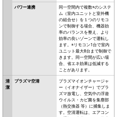
ERMP80KL4
PCZ-ERMP80K4
パワー連携
同一空間内で複数※のシステ
PCZ-HRMP80K3
PCZ-
ム（室内ユニットと室外機
HRMP80KL3
PCZ-ERMP80K3
の組合せ）を１つのリモコ
PCZ-ERMP80KL3
PCZ-
ンで制御する場合、機器効
HRMP80H2
PCZ-HRMP80K2
率のバランスを整え、より
PCZ-HRMP80KL2
PCZ-
効率の良いゾーンで運転し
ERMP80H2
PCZ-ERMP80K2
ます。※リモコン1台で室内
PCZ-ERMP80KL2
PCZ-
ユニット最大8台まで制御で
HRMP80HZ
PCZ-HRMP80KZ
きます。同一空間が広い場
PCZ-HRMP80KLZ
PCZ-
合、省エネ効果は低減する
ERMP80HZ
PCZ-ERMP80KZ
ことがあります。
PCZ-ERMP80KLZ
PCZ-
HRMP80HY
PCZ-HRMP80KLY
清
プラズマ空清
プラズマイオンチャージャ
PCZ-HRMP80KY
PCZ-ERMP80HY
潔
ー（イオナイザー）でプラ
PCZ-ERMP80KLY
PCZ-ERMP80KY
ズマ放電し、空気中の浮遊
PCZ-HRMP80HV
PCZ-HRMP80KV
ウイルス・カビ菌を集塵部
PCZ-HRMP80KLV
PCZ-
（熱交換器 等）に捕集しま
ERMP80HV
PCZ-ERMP80KV
す。空清運転は、エアコン
PCZ-ERMP80KLV
PCZ-