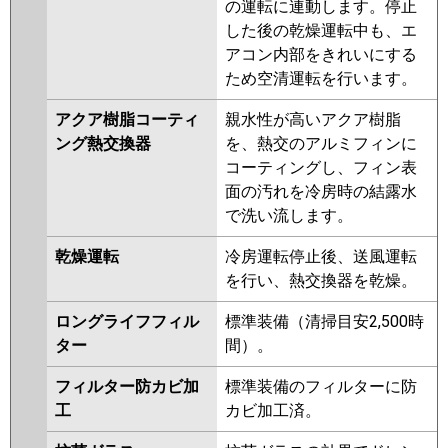
の運転に連動します。停止
ERMP80KR
PCZ-ERMP80KLR
した後の乾燥運転中も、エ
アコン内部をきれいにする
日立
RPC-GP80RHN4
RPC-GP80RSH9
ため空清運転を行います。
RPC-GP80RHN3
RPC-GP80RSH8
RPC-GP80RHN2
RPC-GP80RSH7
アクア樹脂コーティ
親水性が高いアクア樹脂
RPCK-GP80RHN1
RPC-GP80RHN1
ング熱交換器
を、熱交のアルミフィンに
RPCK-GP80RSH5
RPC-GP80RSH6
コーティングし、フィン表
RPCK-GP80RSH4
RPC-GP80RSH5
面の汚れを冷房時の結露水
RPCK-GP80RHN
RPC-GP80RHN
で洗い流します。
RPCK-GP80RSH3
RPC-GP80RSH4
RPCK-AP80HN6
RPC-AP80HN11
乾燥運転
冷房運転停止後、送風運転
RPCK-GP80RSH2
RPC-GP80RSH3
を行い、熱交換器を乾燥。
RPC-GP80RSH2
ロングライフフィル
標準装備（清掃目安2,500時
三菱重工
FDEV805HB5SA
FDEK805H5SA
ター
間）。
FDESV805H4B
FDEV805H5SA
フィルター防カビ加
標準装備のフィルターに防
FDEK805H5S
FDEV805H5S
工
カビ加工済。
パナソニック
PA-P80T7KNBX
PA-P80T7HNBX