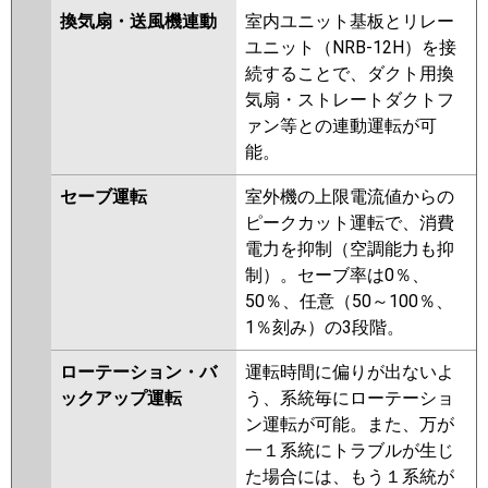
換気扇・送風機連動
室内ユニット基板とリレー
ユニット（NRB-12H）を接
続することで、ダクト用換
気扇・ストレートダクトフ
ァン等との連動運転が可
能。
セーブ運転
室外機の上限電流値からの
ピークカット運転で、消費
電力を抑制（空調能力も抑
制）。セーブ率は0％、
50％、任意（50～100％、
1％刻み）の3段階。
ローテーション・バ
運転時間に偏りが出ないよ
ックアップ運転
う、系統毎にローテーショ
ン運転が可能。また、万が
一１系統にトラブルが生じ
た場合には、もう１系統が