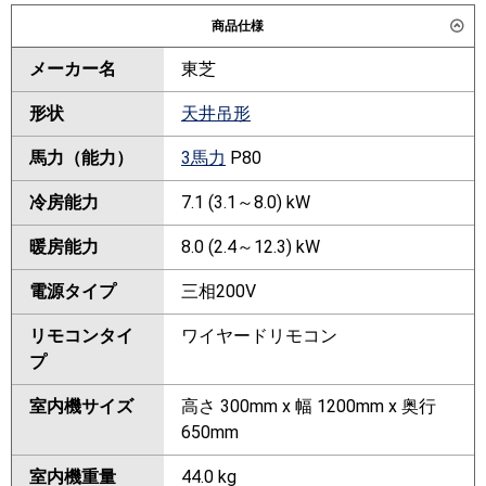
商品仕様
メーカー名
東芝
形状
天井吊形
馬力（能力）
3馬力
P80
冷房能力
7.1 (3.1～8.0) kW
暖房能力
8.0 (2.4～12.3) kW
電源タイプ
三相200V
リモコンタイ
ワイヤードリモコン
プ
室内機サイズ
高さ 300mm x 幅 1200mm x 奥行
650mm
室内機重量
44.0 kg