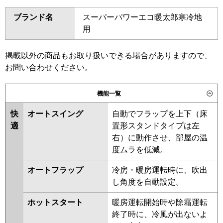
SDRH80BBN
SDRHU80BC
ダイキン
SZRT80BYT
SZRH80BYT
ブランド名
スーパーパワーエコ暖太郎寒冷地
SZRH80BYNT
SZRHU80BYT
東芝
GPSA08013MUB
GCHA08011MUB
用
SZRT80BJT
SZRH80BJT
GCHA08011XU
GCEA08011XU
SZRH80BJNT
SZRJH80BJT
GCEA08011MUB
GCSA08013XU
SZRU80BJT
SZRU80BJNT
掲載以外の商品もお取り扱いできる場合がありますので、
GCSA08013MUB
SZRHU80BJT
SZRJH80BFT
お問い合わせください。
三菱電機
PCZ-HRMP80K6
PCZ-
SDRT80B
SDRHU80B
SDRH80B
HRMP80KL6
PCZ-ERMP80KL6
SDRH80BN
SDRU80B
SDRU80BN
機能一覧
PCZ-ERMP80K6
SZRT80BFT
SZRH80BFT
快
オートスイング
自動でフラップを上下（床
SZRH80BFNT
SZRU80BFT
日立
RPC-GP80RHN5
RPC-
適
置形スタンドタイプは左
SZRU80BFNT
SZRHU80BFT
GP80RSH11
右）に動作させ、部屋の温
SZRT80BCT
SZRHU80BCT
度ムラを低減。
SZRH80BCT
SZRH80BCNT
三菱重工
FDEV806H6S
SZRU80BCT
SZRU80BCNT
オートフラップ
冷房・暖房運転時に、吹出
パナソニック
PA-P80T7KNC
PA-P80T7KNCX
し角度を自動設定。
東芝
RPHA08031MUB
RPSA08033MUB
PA-P80T7KC
PA-P80T7HNC
PA-
RCHA08041MUB
RCEA08041MUB
P80T7HNCX
PA-P80T7HC
ホットスタート
暖房運転開始時や除霜運転
RCSA08043MUB
RPHA08031MU
終了時に、冷風が出ないよ
RPSA08033MU
RCHA08041MU