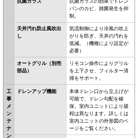
抗菌ガラス
抗菌ガラスの効果でドレン
PA-P80T7KB
PA-P80T7KNB
PA-
パンのカビ、雑菌発生を抑
P80T7HB
PA-P80T7HNB
PA-
制。
P80T7KN
PA-P80T7K
PA-
P80T7H
PA-P80T7HN
PA-
天井汚れ防止風吹出
気流制御により冷風の吹上
P80V6KNB
PA-P80T6KB
PA-
し
がりを防ぎ、天井の汚れを
P80T6KNB
PA-P80V6CNB
PA-
低減。（機種により設定が
P80T6CB
PA-P80T6CNB
PA-
必要）
P80V6HNB
PA-P80T6HB
PA-
P80T6HNB
PA-P80V6KN
PA-
オートグリル（別売
リモコン操作によりグリル
P80T6KA
PA-P80T6KN1
PA-
部品）
を上下させ、フィルター清
P80V6HN
PA-P80T6HN1
PA-
掃をサポート。
P80T6HA
工
ドレンアップ機能
本体ドレン口から立上げが
事
可能で、ドレン勾配を確
メ
保。室内ユニットにより揚
ン
程は異なります。詳しくは
テ
室内ユニットの外形図のペ
ナ
ージをご覧ください。
ン