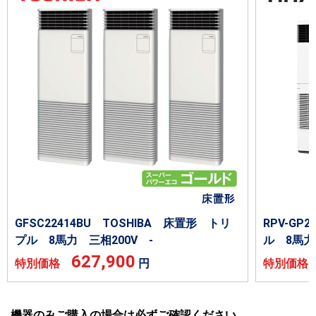
GFSC22414BU TOSHIBA 床置形 トリ
RPV-G
プル 8馬力 三相200V -
ル 8馬力
627,900
特別価格
円
特別価
機器のみご購入の場合は必ずご確認ください