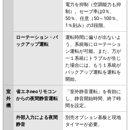
電力を抑制（空調能力も抑
制）。セーブ率は0％、
50％、任意（50～100％、
1％刻み）の3段階。
ローテーション・バ
運転時間に偏りが出ないよ
ックアップ運転
う、系統毎にローテーショ
ン運転が可能。また、万が
一１系統にトラブルが生じ
た場合には、もう１系統が
バックアップ運転を運転を
開始。
室
省エネneoリモコン
「室外静音運転」を有効に
外
からの夜間静音運転
し、静音開始時間、終了時
機
間を設定。
外部入力による夜間
別売オプション基板と現地
静音
タイマーが必要。