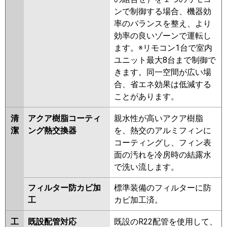
ンで制御する場合、機器効
率のバランスを整え、より
効率の良いゾーンで運転し
ます。※リモコン1台で室内
ユニット最大8台まで制御で
きます。同一空間が広い場
合、省エネ効果は低減する
ことがあります。
清
アクア樹脂コーティ
親水性が高いアクア樹脂
潔
ング熱交換器
を、熱交のアルミフィンに
コーティングし、フィン表
面の汚れを冷房時の結露水
で洗い流します。
フィルター防カビ加
標準装備のフィルターに防
工
カビ加工済。
工
既設配管対応
既設のR22配管を使用して、