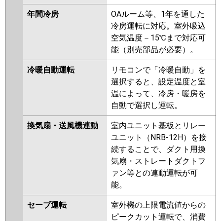
年間冷房
OAルーム等、1年を通した
冷房運転に対応。室外吸込
空気温度－15℃まで対応可
能（別売部品が必要）。
冷暖自動運転
リモコンで「冷暖自動」を
選択すると、設定温度と室
温によって、冷房・暖房を
自動で選択し運転。
換気扇・送風機連動
室内ユニット基板とリレー
ユニット（NRB-12H）を接
続することで、ダクト用換
気扇・ストレートダクトフ
ァン等との連動運転が可
能。
セーブ運転
室外機の上限電流値からの
ピークカット運転で、消費