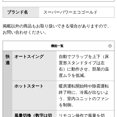
東芝
GFSC22414BU
ダイキン
SZRV224BAM
SZZV224CYM
ブランド名
スーパーパワーエコゴールド
三菱電機
PSZT-ERMP224K6
SZZV224CLM
SZZV224CKM
SZZV224CJM
日立
RPV-GP224RSHG3
掲載以外の商品もお取り扱いできる場合がありますので、
東芝
RFSC22433BU
RFSC22433B
お問い合わせください。
三菱重工
AFSC22437B
ALSC22457B
AFSC22467B
パナソニック
PA-P224B7HTC
PA-
機能一覧
P224B7HTNC
三菱電機
PSZT-ERMP224K5
PSZT-
快
オートスイング
自動でフラップを上下（床
ERMP224K4
PSZT-ERMP224K3
適
置形スタンドタイプは左
PSZT-ERMP224K2
PSZT-
右）に動作させ、部屋の温
ERMP224KZ
PSZT-ERP224KY
度ムラを低減。
PSZT-ERP224KV
PSZT-
ERP224KR
ホットスタート
暖房運転開始時や除霜運転
終了時に、冷風が出ないよ
日立
RPV-GP224RSHG2
RPV-
う、室内ユニットのファン
GP224RSHG1
RPV-GP224RSHG
を制御。
RPV-AP224SHG7-kobe
RPV-
AP224SHG7
RPV-AP224SHG6
風量切換（数字は切
リモコン操作で風量を切