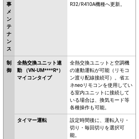
事
R32/R410A機種へ更新。
メ
ン
テ
ナ
ン
ス
制
全熱交換ユニット連
全熱交換ユニットと空調機
御
動 （VN-UM****R*）
の連動運転が可能（リモコ
マイコンタイプ
ン渡り配線接続可）。省エ
ネneoリモコンを使用してい
る室内ユニットに接続して
いる場合は、換気モード等
各種操作も可能。
タイマー運転
設定時間後に、運転入り・
切り・毎回切りを選択可
能。