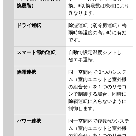
RPV-AP224SHG6-kobe
換段階）
換。※切換段数は機種により
異なります。
三菱重工
ドライ運転
除湿運転（弱冷房運転）梅
パナソニック
PA-P224B7HTB
PA-P224B7HTNB
雨時等湿度の高い時に有効
PA-P224B7HT
PA-P224B7HTN
です。
PA-P224B6HTB
PA-P224B6HTNB
PA-P224B6HTA
PA-P224B6HTN1
スマート節約運転
自動で設定温度シフトし、
省エネ運転。
除霜連携
同一空間内で２つのシステ
ム（室内ユニットと室外機
の組合せ）を１つのリモコ
ンで制御する場合、同時に
除霜運転に入らないように
制御します。
パワー連携
同一空間内で複数※のシステ
ム（室内ユニットと室外機
の組合せ）を１つのリモコ