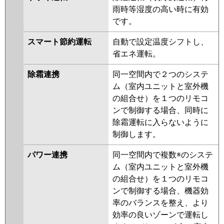
GP224RSHPC2
RPI-GP224RSHP2
雨時等湿度の高い時に有効
RPI-GP224RSHPC1
RPI-
です。
GP224RSHP1
RPI-GP224RSHPC
スマート節約運転
自動で設定温度シフトし、
RPI-GP224RSHP
RPI-
省エネ運転。
AP224SHPC4-kobe
RPI-
AP224SHPC4
RPI-AP224SHP11-
除霜連携
同一空間内で２つのシステ
kobe
RPI-AP224SHP11
RPI-
ム（室内ユニットと室外機
AP224SHPC3-kobe
RPI-
の組合せ）を１つのリモコ
AP224SHPC3
RPI-AP224SHP9-
ンで制御する場合、同時に
kobe
RPI-AP224SHP9
除霜運転に入らないように
制御します。
三菱重工
FDUV2245HP5SA
FDUVP2244HP5SA
パワー連携
同一空間内で複数※のシステ
FDUVP2244HP5S
ム（室内ユニットと室外機
の組合せ）を１つのリモコ
パナソニック
PA-P224FE7HDB
PA-
ンで制御する場合、機器効
P224FE7HDNB
PA-P224FE7HDN
率のバランスを整え、より
PA-P224FE7HD
PA-P224FE6HDB
効率の良いゾーンで運転し
PA-P224FE6HDNB
PA-