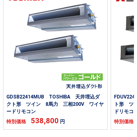
GDSB22414MUB TOSHIBA 天井埋込ダ
FDUV2
クト形 ツイン 8馬力 三相200V ワイヤ
ト形 ツイ
ードリモコン
ドリモコ
538,800
特別価格
円
特別価