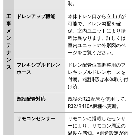
制。
工
ドレンアップ機能
本体ドレン口から立上げが
事
可能で、ドレン勾配を確
メ
保。室内ユニットにより揚
ン
程は異なります。詳しくは
テ
室内ユニットの外形図のペ
ナ
ージをご覧ください。
ン
フレキシブルドレン
ドレン配管位置調整用のフ
ス
ホース
レキシブルドレンホースを
付属。※壁掛形は本体取り付
け済。
既設配管対応
既設のR22配管を使用して、
R32/R410A機種へ更新。
リモコンセンサー
リモコンに搭載したセンサ
ーにより、リモコン周辺の
温度を感知。※別途設定が必