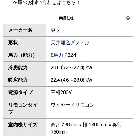
在庫のお問い合わせはこちら！
商品仕様
メーカー名
東芝
形状
天井埋込ダクト形
馬力（能力）
8馬力
P224
冷房能力
20.0 (5.3～22.4) kW
暖房能力
22.4 (4.6～28.0) kW
電源タイプ
三相200V
リモコンタイ
ワイヤードリモコン
プ
室内機サイズ
高さ 298mm x 幅 1400mm x 奥行
750mm