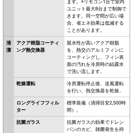
ます。※リモコン1台で室内
P224FE6HD
PA-P224FE6HDN
ユニット最大8台まで制御で
きます。同一空間が広い場
合、省エネ効果は低減する
ことがあります。
清
アクア樹脂コーティ
親水性が高いアクア樹脂
潔
ング熱交換器
を、熱交のアルミフィンに
コーティングし、フィン表
面の汚れを冷房時の結露水
で洗い流します。
乾燥運転
冷房運転停止後、送風運転
を行い、熱交換器を乾燥。
ロングライフフィル
標準装備（清掃目安2,500時
ター
間）。
抗菌ガラス
抗菌ガラスの効果でドレン
パンのカビ、雑菌発生を抑