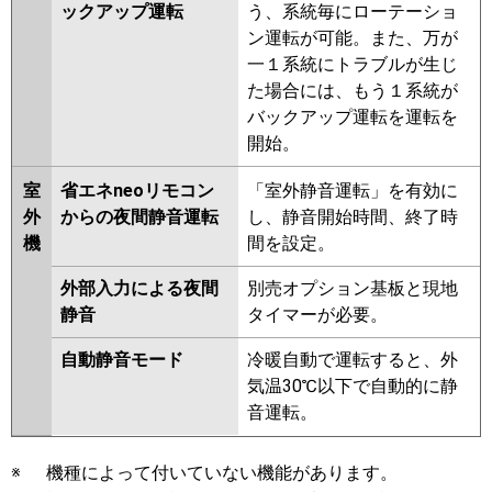
ックアップ運転
う、系統毎にローテーショ
ン運転が可能。また、万が
一１系統にトラブルが生じ
た場合には、もう１系統が
バックアップ運転を運転を
開始。
室
省エネneoリモコン
「室外静音運転」を有効に
外
からの夜間静音運転
し、静音開始時間、終了時
機
間を設定。
外部入力による夜間
別売オプション基板と現地
静音
タイマーが必要。
自動静音モード
冷暖自動で運転すると、外
気温30℃以下で自動的に静
音運転。
※
機種によって付いていない機能があります。