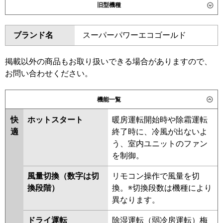
旧型機種
東芝
GDSB22414MUB
ダイキン
SZRM224BAD
SZRM224BD
ブランド名
スーパーパワーエコゴールド
三菱電機
PEZX-ERMP224D6
SZRJM224BD
SZRJM224AD
SZRM224AD
SZZM224CJD
日立
RPI-GP224RSHPC5
RPI-
掲載以外の商品もお取り扱いできる場合がありますので、
GP224RSHP5
東芝
RDSB22433MUB
RDSB22433MU
お問い合わせください。
RDSB22433M
ADSB22437M
三菱重工
FDUV2246HP6S
ADSB22457M
機能一覧
パナソニック
PA-P224FE7HDNC
PA-
三菱電機
PEZX-ERMP224D5
PEZX-
快
ホットスタート
暖房運転開始時や除霜運転
P224FE7HDC
ERMP224D4
PEZX-ERMP224D3
適
終了時に、冷風が出ないよ
PEZX-ERMP224D2
PEZX-
う、室内ユニットのファン
ERMP224DZ
PEZX-ERP224DY
を制御。
PEZX-ERP224DV
PEZX-
ERP224DR
風量切換（数字は切
リモコン操作で風量を切
換段階）
換。※切換段数は機種により
日立
RPI-GP224RSHPC4
RPI-
異なります。
GP224RSHP4
RPI-GP224RSHPC3
RPI-GP224RSHP3
RPI-
ドライ運転
除湿運転（弱冷房運転）梅