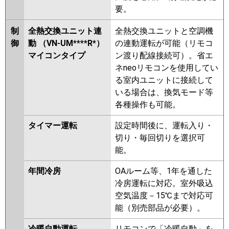
要。
制
全熱交換ユニット連
全熱交換ユニットと空調機
御
動 （VN-UM****R*）
の連動運転が可能（リモコ
マイコンタイプ
ン渡り配線接続可）。省エ
ネneoリモコンを使用してい
る室内ユニットに接続して
いる場合は、換気モード等
各種操作も可能。
タイマー運転
設定時間後に、運転入り・
切り・毎回切りを選択可
能。
年間冷房
OAルーム等、1年を通した
冷房運転に対応。室外吸込
空気温度－15℃まで対応可
能（別売部品が必要）。
冷暖自動運転
リモコンで「冷暖自動」を