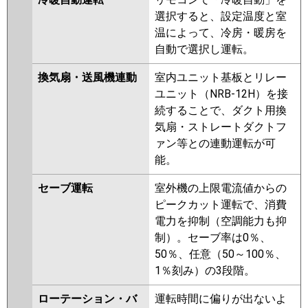
選択すると、設定温度と室
温によって、冷房・暖房を
自動で選択し運転。
換気扇・送風機連動
室内ユニット基板とリレー
ユニット（NRB-12H）を接
続することで、ダクト用換
気扇・ストレートダクトフ
ァン等との連動運転が可
能。
セーブ運転
室外機の上限電流値からの
ピークカット運転で、消費
電力を抑制（空調能力も抑
制）。セーブ率は0％、
50％、任意（50～100％、
1％刻み）の3段階。
ローテーション・バ
運転時間に偏りが出ないよ